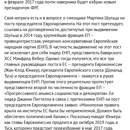
в феврале 2017 года почти наверняка будет избран новым
президентом ФРГ.
Своя интрига есть и в вопросе о сменщике Мартина Шульца на
посту председателя Европарламента. На этот пост претендует,
ссылаясь на договоренности, достигнутые при выдвижении
Шульца в 2014 году, крупнейшая фракция ЕП –
правоцентристская, умеренно консервативная Европейская
народная партия (ЕНП). В частности, выдвижение на этот пост
не исключает для себя лидер ЕНП, представитель баварского
ХСС Манфред Вебер. Однако тогда получится, что все три
главных руководящих поста в ЕС – президента Еврокомиссии
(Жан-Клод Юнкер), президента Европейского союза (Дональд
Туск) и председателя Европарламента – окажутся в руках
выдвиженцев ЕНП. Против этого решительно протестуют
представители второй по численности фракции ЕП –
«Прогрессивного альянса социалистов и демократов». Ее
лидер Джанни Питтелла в связи с претензиями ЕНП на пост
председателя Европарламента заявил: «Монополия правого
крыла на институты ЕС была бы неприемлемой. Должен быть
обеспечен политический баланс». Поскольку мандат Юнкера
как главы Еврокомиссии продлится до октября 2019 года, а
Туск, которому предстоит переизбрание в мае 2017 года,