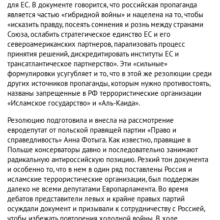
для ЕС. В документе говорится, что российская пропаганда
является частью «гибридной войны» и нацелена на то, чтобы
«исказить правду, посеять сомнения и рознь между странами
Союза, ослабить стратегическое единство ЕС и его
североамериканских партнеров, парализовать процесс
принятия решений, дискредитировать институты ЕС и
трансатлантическое партнерство». Эти «сильные»
формулировки усугубляет и то, что в этой же резолюции среди
других источников пропаганды, которым нужно противостоять,
названы запрещенные в РФ террористические организации
«Исламское государство» и «Аль-Каида».
Резолюцию подготовила и внесла на рассмотрение
евродепутат от польской правящей партии «Право и
справедливость» Анна Фотыга. Как известно, правящие в
Польше консерваторы давно и последовательно занимают
радикальную антироссийскую позицию. Резкий тон документа
и особенно то, что в нем в один ряд поставлены Россия и
исламские террористические организации, был поддержан
далеко не всеми депутатами Европарламента. Во время
дебатов представители левых и крайне правых партий
осуждали документ и призывали к сотрудничеству с Россией,
чтобы избежать повторения холодной войны. В ходе