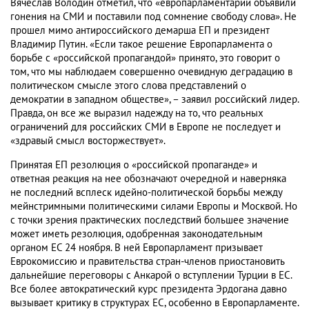
Вячеслав Володин отметил, что «европарламентарии объявили
гонения на СМИ и поставили под сомнение свободу слова». Не
прошел мимо антироссийского демарша ЕП и президент
Владимир Путин. «Если такое решение Европарламента о
борьбе с «российской пропагандой» принято, это говорит о
том, что мы наблюдаем совершенно очевидную деградацию в
политическом смысле этого слова представлений о
демократии в западном обществе», – заявил российский лидер.
Правда, он все же выразил надежду на то, что реальных
ограничений для российских СМИ в Европе не последует и
«здравый смысл восторжествует».
Принятая ЕП резолюция о «российской пропаганде» и
ответная реакция на нее обозначают очередной и наверняка
не последний всплеск идейно-политической борьбы между
мейнстримными политическими силами Европы и Москвой. Но
с точки зрения практических последствий большее значение
может иметь резолюция, одобренная законодательным
органом ЕС 24 ноября. В ней Европарламент призывает
Еврокомиссию и правительства стран-членов приостановить
дальнейшие переговоры с Анкарой о вступлении Турции в ЕС.
Все более автократический курс президента Эрдогана давно
вызывает критику в структурах ЕС, особенно в Европарламенте.