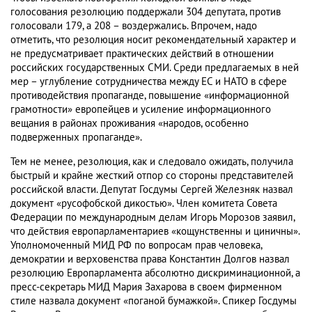
голосования резолюцию поддержали 304 депутата, против
голосовали 179, а 208 – воздержались. Впрочем, надо
отметить, что резолюция носит рекомендательный характер и
не предусматривает практических действий в отношении
российских государственных СМИ. Среди предлагаемых в ней
мер – углубление сотрудничества между ЕС и НАТО в сфере
противодействия пропаганде, повышение «информационной
грамотности» европейцев и усиление информационного
вещания в районах проживания «народов, особенно
подверженных пропаганде».
Тем не менее, резолюция, как и следовало ожидать, получила
быстрый и крайне жесткий отпор со стороны представителей
российской власти. Депутат Госдумы Сергей Железняк назвал
документ «русофобской дикостью». Член комитета Совета
Федерации по международным делам Игорь Морозов заявил,
что действия европарламентариев «кощунственны и циничны».
Уполномоченный МИД РФ по вопросам прав человека,
демократии и верховенства права Константин Долгов назвал
резолюцию Европарламента абсолютно дискриминационной, а
пресс-секретарь МИД Мария Захарова в своем фирменном
стиле назвала документ «поганой бумажкой». Спикер Госдумы