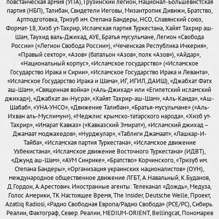
повстанческая армия (УПА), Грузинский легион, Национал-Большевистская
партия (НБП), Талибан, Свидетели Иеговы, Мизантропик Дивижн, Братство,
Артподготовка, Тризуб им. Степана Бандеры, НСО, Славянский союз,
Формат-18, Хизб ут-Тахрир, Исламская партия Туркестана, Хайят Тахрир аш-
Шам, Таухид валь-Джихад, АУЕ, Братья мусульмане, Легион «Свобода
России» («Легион Свобода России»), «Чеченская Республика Ичкерия»,
«Правый сектор», «Азов» (батальон «Азов», полк «Азов»), «Айдар»,
«Национальный корпус», «Исламское государство» («Исламское
Государство Ирака и Сирии», «Исламское Государство Ирака и Леванта»,
«Исламское Государство Ирака и Шама», ИГ, ИГИЛ, ДАИШ), «Джабхат Фатх
аш-Шам», «Священная война» («Аль-Джихад» или «Египетский исламский
джихад»), «Джабхат ан-Нусра», «Хайят Тахрир-аш-Шам», «Аль-Каида», «Аш-
Шабаб», «УНА-УНСО», «Движение Талибан», «Братья-мусульмане» («Аль-
Ихван аль-Муслимун»), «Меджлис крымско-татарского народа», «Хизб ут-
Тахрир», «Имарат Кавказ» («Кавказский Эмират»), «Исламский джихад –
Джамаат моджахедов», «Нурджулар», «Таблиги Джамаат», «Лашкар-И-
Тайба», «Исламская партия Туркестана», «Исламское движение
Узбекистана», «Исламское движение Восточного Туркестана» (ИДВТ),
«Джунд аш-Шам», «АУМ Синрике», «Братство» Корчинского, «Тризуб им.
Степана Бандеры», «Организация украинских националистов» (ОУН),
международное общественное движение ЛГБТ, А.Навальный, К.Буданов,
Д.Гордон, А.Арестович. Иностранные агенты: Телеканал «Дождь», Медуза,
Голос Америки, ТК Настоящее Время, The Insider, Deutsche Welle, Проект,
Azatliq Radiosi, «Радио Свободная Европа/Радио Свобода» (PCE/PC), Сибирь.
Реалии, Фактограф, Север. Реалии, MEDIUM-ORIENT, Bellingcat, Пономарев