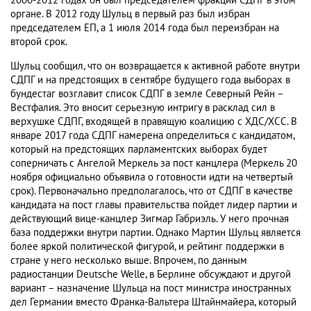
2000-2012 годах он был председателем фракции СДПГ в этом
органе. В 2012 году Шульц в первый раз был избран
председателем ЕП, а 1 июля 2014 года был переизбран на
второй срок.
Шульц сообщил, что он возвращается к активной работе внутри
СДПГ и на предстоящих в сентябре будущего года выборах в
бундестаг возглавит список СДПГ в земле Северный Рейн –
Вестфалия. Это вносит серьезную интригу в расклад сил в
верхушке СДПГ, входящей в правящую коалицию с ХДС/ХСС. В
январе 2017 года СДПГ намерена определиться с кандидатом,
который на предстоящих парламентских выборах будет
соперничать с Ангелой Меркель за пост канцлера (Меркель 20
ноября официально объявила о готовности идти на четвертый
срок). Первоначально предполагалось, что от СДПГ в качестве
кандидата на пост главы правительства пойдет лидер партии и
действующий вице-канцлер Зигмар Габриэль. У него прочная
база поддержки внутри партии. Однако Мартин Шульц является
более яркой политической фигурой, и рейтинг поддержки в
стране у него несколько выше. Впрочем, по данным
радиостанции Deutsche Welle, в Берлине обсуждают и другой
вариант – назначение Шульца на пост министра иностранных
дел Германии вместо Франка-Вальтера Штайнмайера, который