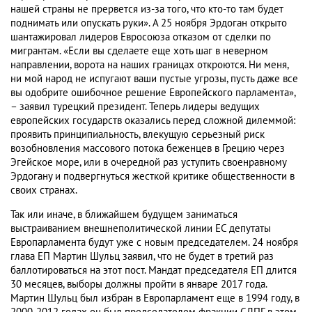
нашей страны не прервется из-за того, что кто-то там будет
поднимать или опускать руки». А 25 ноября Эрдоган открыто
шантажировал лидеров Евросоюза отказом от сделки по
мигрантам. «Если вы сделаете еще хоть шаг в неверном
направлении, ворота на наших границах откроются. Ни меня,
ни мой народ не испугают ваши пустые угрозы, пусть даже все
вы одобрите ошибочное решение Европейского парламента»,
– заявил турецкий президент. Теперь лидеры ведущих
европейских государств оказались перед сложной дилеммой:
проявить принципиальность, влекущую серьезный риск
возобновления массового потока беженцев в Грецию через
Эгейское море, или в очередной раз уступить своенравному
Эрдогану и подвергнуться жесткой критике общественности в
своих странах.
Так или иначе, в ближайшем будущем заниматься
выстраиванием внешнеполитической линии ЕС депутаты
Европарламента будут уже с новым председателем. 24 ноября
глава ЕП Мартин Шульц заявил, что не будет в третий раз
баллотироваться на этот пост. Мандат председателя ЕП длится
30 месяцев, выборы должны пройти в январе 2017 года.
Мартин Шульц был избран в Европарламент еще в 1994 году, в