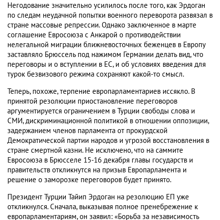
Негодование значительно усилилось после того, как Эрдоган
по следам неудачной попытки военного переворота развязал в
стране массовые репрессии. Однако заключенное в марте
соглашение Евросоюза с Анкарой о противодействии
нелегальной миграции ближневосточных беженцев в Европу
заставляло Брюссель под нажимом Германии делать вид, что
переговоры и о вступлении в ЕС, и об условиях введения для
турок безвизового режима сохраняют какой-то смысл.
Теперь, похоже, терпение европарламентариев иссякло. В
принятой резолюции приостановление переговоров
аргументируется ограничением в Турции свободы слова и
СМИ, дискриминационной политикой в отношении оппозиции,
задержанием членов парламента от прокурдской
Демократической партии народов и угрозой восстановления в
стране смертной казни. Не исключено, что на саммите
Евросоюза в Брюсселе 15-16 декабря главы государств и
правительств откликнутся на призыв Европарламента и
решение о заморозке переговоров будет принято.
Президент Турции Тайип Эрдоган на резолюцию ЕП уже
откликнулся. Сначала, выказывая полное пренебрежение к
европарламентариям, он заявил: «Борьба за независимость