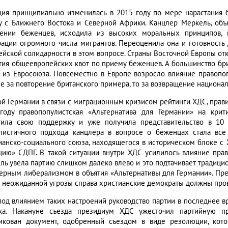
ция принципиально изменилась в 2015 году по мере нарастания 
у с Ближнего Востока и Северной Африки. Канцлер Меркель, объ
ении беженцев, исходила из высоких моральных принципов, 
рации огромного числа мигрантов. Переоценила она и готовность 
ейской солидарности в этом вопросе. Страны Восточной Европы отк
тия общеевропейских квот по приему беженцев. А большинство бри
 из Евросоюза. Повсеместно в Европе возросло влияние правопо
не за повторение британского примера, то за возвращение национал
ой Германии в связи с миграционным кризисом рейтинги ХДС, прави
году правопопулистская «Альтернатива для Германии» на крит
тила свою поддержку и уже получила представительство в 10
листичного подхода канцлера в вопросе о беженцах стала все
ианско-социального союза, находящегося в историческом блоке с
цию» СДПГ. В такой ситуации внутри ХДС усилилось влияние право
ль увела партию слишком далеко влево и это подтачивает традици
ерным либерализмом в объятия «Альтернативы для Германии». Пред
 неожиданной угрозы справа христианские демократы должны прово
под влиянием таких настроений руководство партии в последнее вр
ка. Накануне съезда президиум ХДС ужесточил партийную п
икован документ, одобренный съездом в виде резолюции, кото