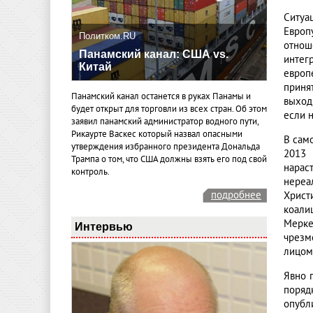
Ситуа
Европ
Политком.RU
отнош
Панамский канал: США vs.
интег
Китай
европ
приня
Панамский канал останется в руках Панамы и
выход
будет открыт для торговли из всех стран. Об этом
если 
заявил панамский администратор водного пути,
Рикаурте Васкес который назвал опасными
В сам
утверждения избранного президента Дональда
2013 
Трампа о том, что США должны взять его под свой
нарас
контроль.
нереа
подробнее
Христ
коали
Мерке
Интервью
чрезм
лицом
Явно 
поряд
опубл