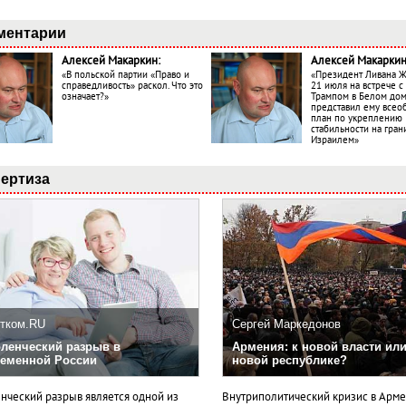
ментарии
Алексей Макаркин:
Алексей Макаркин
«В польской партии «Право и
«Президент Ливана 
справедливость» раскол. Что это
21 июля на встрече 
означает?»
Трампом в Белом до
представил ему все
план по укреплению
стабильности на гран
Израилем»
ертиза
тком.RU
Сергей Маркедонов
ленческий разрыв в
Армения: к новой власти или
еменной России
новой республике?
нческий разрыв является одной из
Внутриполитический кризис в Арм