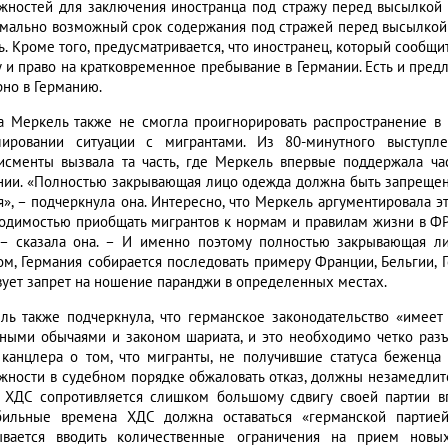
жностей для заключения иностранца под стражу перед высылкой и
мально возможный срок содержания под стражей перед высылкой 
ь. Кроме того, предусматривается, что иностранец, который сообщ
у и право на кратковременное пребывание в Германии. Есть и пре
рно в Германию.
а Меркель также не смогла проигнорировать распространение в 
лировании ситуации с мигрантами. Из 80-минутного выступ
исменты вызвала та часть, где Меркель впервые поддержала ч
нии. «Полностью закрывающая лицо одежда должна быть запрещена
я», – подчеркнула она. Интересно, что Меркель аргументировала 
одимостью приобщать мигрантов к нормам и правилам жизни в ФРГ
 – сказала она. – И именно поэтому полностью закрывающая л
ом, Германия собирается последовать примеру Франции, Бельгии, 
вует запрет на ношение паранджи в определенных местах.
ль также подчеркнула, что германское законодательство «имеет
ными обычаями и законом шариата, и это необходимо четко разъя
 канцлера о том, что мигранты, не получившие статуса беженца 
жности в судебном порядке обжаловать отказ, должны незамедлител
 ХДС сопротивляется слишком большому сдвигу своей партии вп
бильные времена ХДС должна оставаться «германской партией
ывается вводить количественные ограничения на прием новы