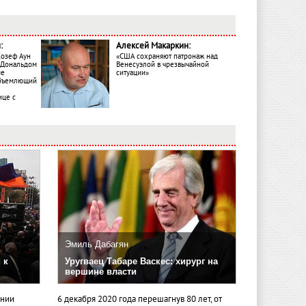
:
Алексей Макаркин:
Жозеф Аун
«США сохраняют патронаж над
с Дональдом
Венесуэлой в чрезвычайной
ме
ситуации»
объемлющий
ице с
Эмиль Дабагян
 к
Уругваец Табаре Васкес: хирург на
вершине власти
ении
6 декабря 2020 года перешагнув 80 лет, от