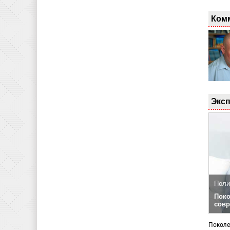
Ком
Эксп
Поли
Поко
совр
Поколе