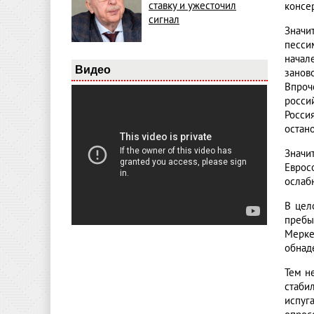
ставку и ужесточил
консе
сигнал
Значи
песси
начал
Видео
занов
Впроч
росси
Росси
остан
Значи
Еврос
ослабн
В цел
пребы
Мерке
обнад
Тем н
стаби
испуг