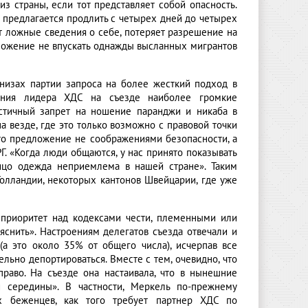
з страны, если тот представляет собой опасность.
предлагается продлить с четырех дней до четырех
ит ложные сведения о себе, потеряет разрешение на
дложение не впускать однажды высланных мигрантов
низах партии запроса на более жесткий подход в
ления лидера ХДС на съезде наиболее громкие
астичный запрет на ношение паранджи и никаба в
 везде, где это только возможно с правовой точки
это предложение не соображениями безопасности, а
. «Когда люди общаются, у нас принято показывать
ицо одежда неприемлема в нашей стране». Таким
Голландии, некоторых кантонов Швейцарии, где уже
 приоритет над кодексами чести, племенными или
снить». Настроениям делегатов съезда отвечали и
(а это около 35% от общего числа), исчерпав все
ьно депортироваться. Вместе с тем, очевидно, что
раво. На съезде она настаивала, что в нынешние
 середины». В частности, Меркель по-прежнему
х беженцев, как того требует партнер ХДС по