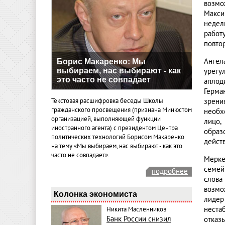
возмо
Макси
недел
работ
повто
Ангел
Борис Макаренко: Мы
выбираем, нас выбирают - как
урегу
это часто не совпадает
аплод
Герма
Текстовая расшифровка беседы Школы
зрени
гражданского просвещения (признана Минюстом
необх
организацией, выполняющей функции
лицо,
иностранного агента) с президентом Центра
образ
политических технологий Борисом Макаренко
дейст
на тему «Мы выбираем, нас выбирают - как это
часто не совпадает».
Мерке
семей
подробнее
слова
возмо
Колонка экономиста
лидер
неста
Никита Масленников
Банк России снизил
отказ