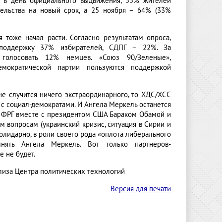
я, в день официального выдвижения, 55% жителей
тельства на новый срок, а 25 ноября – 64% (33%
 тоже начал расти. Согласно результатам опроса,
 поддержку 37% избирателей, СДПГ – 22%. За
 голосовать 12% немцев. «Союз 90/Зеленые»,
ократической партии пользуются поддержкой
не случится ничего экстраординарного, то ХДС/ХСС
и с социал-демократами. И Ангела Меркель останется
ер ФРГ вместе с президентом США Бараком Обамой и
опросам (украинский кризис, ситуация в Сирии и
солидарно, в роли своего рода «оплота либерального
лнять Ангела Меркель. Вот только партнеров-
 не будет.
лиза Центра политических технологий
Версия для печати