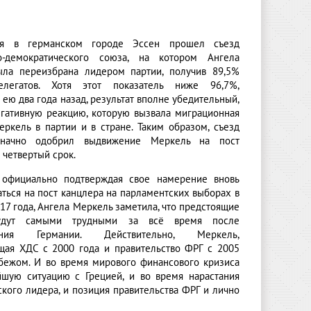
ря в германском городе Эссен прошел съезд
ко-демократического союза, на котором Ангела
ла переизбрана лидером партии, получив 89,5%
елегатов. Хотя этот показатель ниже 96,7%,
ею два года назад, результат вполне убедительный,
егативную реакцию, которую вызвала миграционная
еркель в партии и в стране. Таким образом, съезд
начно одобрил выдвижение Меркель на пост
 четвертый срок.
 официально подтверждая свое намерение вновь
ться на пост канцлера на парламентских выборах в
17 года, Ангела Меркель заметила, что предстоящие
удут самыми трудными за всё время после
нения Германии. Действительно, Меркель,
щая ХДС с 2000 года и правительство ФРГ с 2005
убежом. И во время мирового финансового кризиса
йшую ситуацию с Грецией, и во время нарастания
кого лидера, и позиция правительства ФРГ и лично