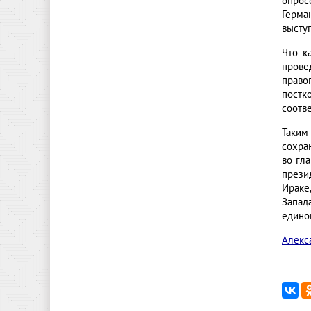
опрос
Герма
высту
Что к
прове
право
пост
соотв
Таким
сохран
во гл
прези
Ираке
Запад
едино
Алекс