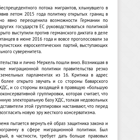
беспрецедентного потока мигрантов, хлынувшего в
явив летом 2015 года политику открытых границ в
но явно переоценила возможности Германии по
других государств ЕС руководствоваться политикой
рыто выступили против германского диктата в деле
танцев в июне 2016 года и вовсе проголосовали за
пулистских евроскептических партий, выступающих
ьного суверенитета.
тельства и лично Меркель пошли вниз. Возникшая в
ике миграционной политики правительства резко
 земельных парламентах из 16. Критика в адрес
 более открыто звучать и со стороны баварского
 ХДС, и со стороны входящей в правящую «большую
консервативной группировки, которая считает, что
онную электоральную базу ХДС, толкая недовольных
ставители этой группировки настаивают, что перед
згласить новую эру жесткого консерватизма.
емя пытается вернуть ей образ защитника закона и
рограмму в сфере миграционной политики. Был
рый, в частности, требует дать больше правовых