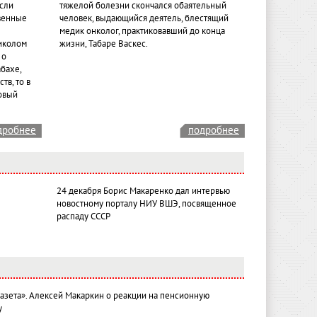
если
тяжелой болезни скончался обаятельный
венные
человек, выдающийся деятель, блестящий
медик онколог, практиковавший до конца
иколом
жизни, Табаре Васкес.
 о
бахе,
тв, то в
овый
дробнее
подробнее
24 декабря Борис Макаренко дал интервью
новостному порталу НИУ ВШЭ, посвященное
распаду СССР
газета». Алексей Макаркин о реакции на пенсионную
у