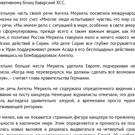
рвативному блоку баварский ХСС.
тельную часть своей речи Ангела Меркель посвятила междунаро
мизма на этот счет. «Многие люди испытывают чувство, что мир со
е речи. «Мы имеем дело с ситуацией в мире, особенно в свете аме
о сформулированы, прежде всего к таким важным вещам, как НА
ем, о политике России Меркель говорила мало и ничего нового не 
йских действий в Сирии. «На деле Сирия все глубже погружается
я и Иран поддерживают режим Асада в его беспощадных действиях 
овившись на бомбардировках Алеппо.
тельно больше места Меркель уделила Европе, подчеркивая не
оюза. «Когда мир перевернулся, мы должны сделать всё возможн
ув», – считает глава правительства Германии.
ом речь Ангелы Меркель не содержала определенного видения и 
вания на посту канцлера. Немецкие журналисты отмечали, что дл
ль выглядела удивительно хмурой, а временами просто мрач
еживающей риторики.
е менее, как ни покажется странным, фигура канцлера по-прежнем
льности в хаотичном мире. Этим определяется и прочность ее поз
алась новых вызовов и решилась выдвигаться на четвертый сро