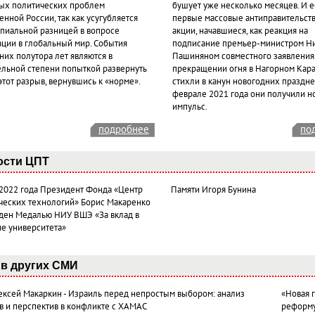
ых политических проблем
бушует уже несколько месяцев. И 
нной России, так как усугубляется
первые массовые антиправительст
пиальной разницей в вопросе
акции, начавшиеся, как реакция на
ации в глобальный мир. События
подписание премьер-министром Н
них полутора лет являются в
Пашиняном совместного заявления
ельной степени попыткой развернуть
прекращении огня в Нагорном Кара
этот разрыв, вернувшись к «норме».
стихли в канун новогодних празднес
феврале 2021 года они получили н
импульс.
подробнее
по
ости ЦПТ
 2022 года Президент Фонда «Центр
Памяти Игоря Бунина
ческих технологий» Борис Макаренко
ден Медалью НИУ ВШЭ «За вклад в
ие университета»
в других СМИ
лексей Макаркин - Израиль перед непростым выбором: анализ
«Новая 
в и перспектив в конфликте с ХАМАС
реформ