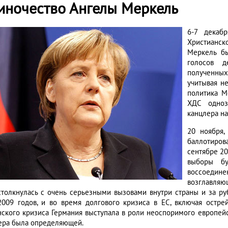
иночество Ангелы Меркель
6-7 декаб
Христианс
Меркель бы
голосов д
полученных 
учитывая н
политика М
ХДС одноз
канцлера на
20 ноября,
баллотирова
сентябре 20
выборы б
воссоеди
возглавляю
 столкнулась с очень серьезными вызовами внутри страны и за р
2009 годов, и во время долгового кризиса в ЕС, включая остре
нского кризиса Германия выступала в роли неоспоримого европейс
ера была определяющей.