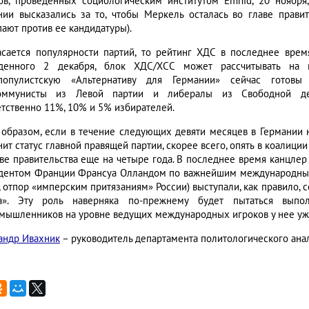
ов, проведенных социологическим институтом Emnid, 20 ноябр
нии высказались за то, чтобы Меркель осталась во главе прави
пают против ее кандидатуры).
асается популярности партий, то рейтинг ХДС в последнее время
денного 2 декабря, блок ХДС/ХСС может рассчитывать на
популистскую «Альтернативу для Германии» сейчас готовы
коммунисты из Левой партии и либералы из Свободной дем
етственно 11%, 10% и 5% избирателей.
 образом, если в течение следующих девяти месяцев в Германии 
ит статус главной правящей партии, скорее всего, опять в коалици
аве правительства еще на четыре года. В последнее время канцл
дентом Франции Франсуа Олландом по важнейшим международным в
, отпор «имперским притязаниям» России) выступали, как правило, 
а». Эту роль наверняка по-прежнему будет пытаться выпо
мышленников на уровне ведущих международных игроков у нее уже
андр Ивахник
– руководитель департамента политологического ана