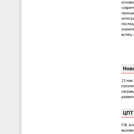
основн
совреме
принци
интегр
послед
значит
вспять 
Нов
23 мая
полити
награж
развит
ЦПТ 
FIB. А
вызово