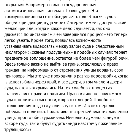
открытым. Например, создана государственная
автоматизированная система «Правосудие». Эта
коммуникационная сеть объединяет около 3 тысяч судов
общей юрисдикции, куда через Интернет имеет доступ всякий
желающий. Где, когда и какое дело слушается, как оно
движется по инстанциям, чем завершился процесс - это теперь
легко узнать. Кроме того, появилась возможность
устанавливать видеосвязь между залом суда и следственным
изолятором: «скамья подсудимых» в подобных случаях теряет
предметное воплощение, остается не более чем фигурой речи.
Здесь только важно не выйти за грань, отделяющую право
граждан на информацию от стремления улицы вершить свои
приговоры. Мы это уже проходили в разгар перестройки, когда
гласность била через край, и все двери, в том числе и двери
суда, настежь открывались. На тех судебных процессах
сталкивались право и политика. Право в лице независимого
суда и политика гласности, открытых дверей. Подобные
столкновения тогда случались тут и там. И в них нередко
побеждала политика. Податливость «третьей власти» давлению
улицы просто обескураживала. Невольно думалось: неужто
вскоре суды так и будут судить - «идя навстречу пожеланиям
трудящихся»?