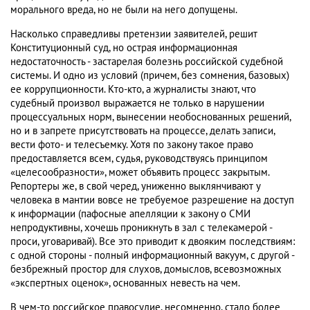
морального вреда, но не были на него допущены.
Насколько справедливы претензии заявителей, решит
Конституционный суд, но острая информационная
недостаточность - застарелая болезнь российской судебной
системы. И одно из условий (причем, без сомнения, базовых)
ее коррупционности. Кто-кто, а журналисты знают, что
судебный произвол выражается не только в нарушении
процессуальных норм, вынесении необоснованных решений,
но и в запрете присутствовать на процессе, делать записи,
вести фото- и телесъемку. Хотя по закону такое право
предоставляется всем, судья, руководствуясь принципом
«целесообразности», может объявить процесс закрытым.
Репортеры же, в свой черед, униженно выклянчивают у
человека в мантии вовсе не требуемое разрешение на доступ
к информации (пафосные апелляции к закону о СМИ
непродуктивны, хочешь проникнуть в зал с телекамерой -
проси, уговаривай). Все это приводит к двояким последствиям:
с одной стороны - полный информационный вакуум, с другой -
безбрежный простор для слухов, домыслов, всевозможных
«экспертных оценок», основанных невесть на чем.
В чем-то российское правосудие, несомненно, стало более