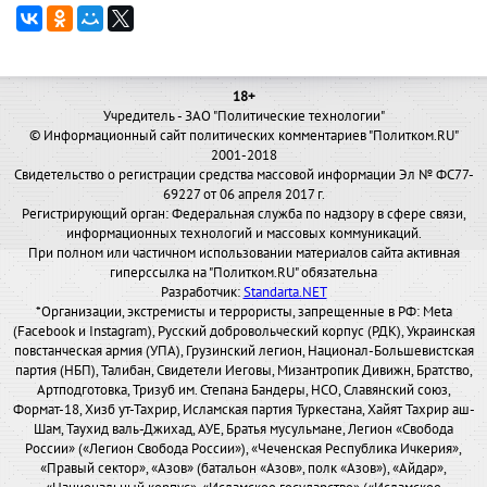
18+
Учредитель - ЗАО "Политические технологии"
© Информационный сайт политических комментариев "Политком.RU"
2001-2018
Свидетельство о регистрации средства массовой информации Эл № ФС77-
69227 от 06 апреля 2017 г.
Регистрирующий орган: Федеральная служба по надзору в сфере связи,
информационных технологий и массовых коммуникаций.
При полном или частичном использовании материалов сайта активная
гиперссылка на "Политком.RU" обязательна
Разработчик:
Standarta.NET
*Организации, экстремисты и террористы, запрещенные в РФ: Meta
(Facebook и Instagram), Русский добровольческий корпус (РДК), Украинская
повстанческая армия (УПА), Грузинский легион, Национал-Большевистская
партия (НБП), Талибан, Свидетели Иеговы, Мизантропик Дивижн, Братство,
Артподготовка, Тризуб им. Степана Бандеры, НСО, Славянский союз,
Формат-18, Хизб ут-Тахрир, Исламская партия Туркестана, Хайят Тахрир аш-
Шам, Таухид валь-Джихад, АУЕ, Братья мусульмане, Легион «Свобода
России» («Легион Свобода России»), «Чеченская Республика Ичкерия»,
«Правый сектор», «Азов» (батальон «Азов», полк «Азов»), «Айдар»,