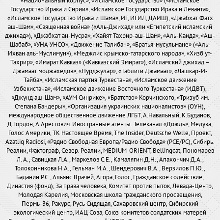
«Национальный корпус», «Исламское государство» («Исламское
Государство Ирака и Сирии», «Исламское Государство Ирака и Леванта»,
«Исламское Государство Ирака и Шама», ИГ, ИГИЛ, ДАИШ), «Джабхат Фатх
аш-Шам», «Священная война» («Аль-Джихад» или «Египетский исламский
джихад»), «Джабхат ан-Нусра», «Хайят Тахрир-аш-Шам», «Аль-Каида», «Аш-
Шабаб», «УНА-УНСО», «Движение Талибан», «Братья-мусульмане» («Аль-
Ихван аль-Муслимун»), «Меджлис крымско-татарского народа», «Хизб ут-
Тахрир», «Имарат Кавказ» («Кавказский Эмират»), «Исламский джихад –
Джамаат моджахедов», «Нурджулар», «Таблиги Джамаат», «Лашкар-И-
Тайба», «Исламская партия Туркестана», «Исламское движение
Узбекистана», «Исламское движение Восточного Туркестана» (ИДВТ),
«Джунд аш-Шам», «АУМ Синрике», «Братство» Корчинского, «Тризуб им.
Степана Бандеры», «Организация украинских националистов» (ОУН),
международное общественное движение ЛГБТ, А.Навальный, К.Буданов,
Д.Гордон, А.Арестович. Иностранные агенты: Телеканал «Дождь», Медуза,
Голос Америки, ТК Настоящее Время, The Insider, Deutsche Welle, Проект,
Azatliq Radiosi, «Радио Свободная Европа/Радио Свобода» (PCE/PC), Сибирь.
Реалии, Фактограф, Север. Реалии, MEDIUM-ORIENT, Bellingcat, Пономарев
Л. А., Савицкая Л.А., Маркелов С.Е., Камалягин Д.Н., Апахончич Д.А.,
Толоконникова Н.А., Гельман М.А., Шендерович В.А., Верзилов П.Ю.,
Баданин Р.С., Альянс Врачей, Агора, Голос, Гражданское содействие,
Династия (фонд), За права человека, Комитет против пыток, Левада-Центр,
Молодая Карелия, Московская школа гражданского просвещения,
Пермь-36, Ракурс, Русь Сидящая, Сахаровский центр, Сибирский
экологический центр, ИАЦ Сова, Союз комитетов солдатских матерей