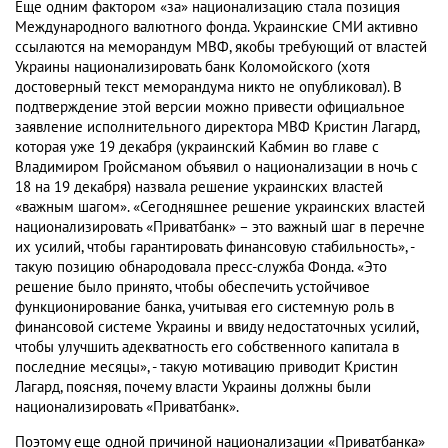
Еще одним фактором «за» национализацию стала позиция
Международного валютного фонда. Украинские СМИ активно
ссылаются на меморандум МВФ, якобы требующий от властей
Украины национализировать банк Коломойского (хотя
достоверный текст меморандума никто не опубликовал). В
подтверждение этой версии можно привести официальное
заявление исполнительного директора МВФ Кристин Лагард,
которая уже 19 декабря (украинский Кабмин во главе с
Владимиром Гройсманом объявил о национализации в ночь с
18 на 19 декабря) назвала решение украинских властей
«важным шагом». «Сегодняшнее решение украинских властей
национализировать «Приватбанк» – это важный шаг в перечне
их усилий, чтобы гарантировать финансовую стабильность», -
такую позицию обнародовала пресс-служба Фонда. «Это
решение было принято, чтобы обеспечить устойчивое
функционирование банка, учитывая его системную роль в
финансовой системе Украины и ввиду недостаточных усилий,
чтобы улучшить адекватность его собственного капитала в
последние месяцы», - такую мотивацию приводит Кристин
Лагард, поясняя, почему власти Украины должны были
национализировать «Приватбанк».
Поэтому еще одной причиной национализации «Приватбанка»