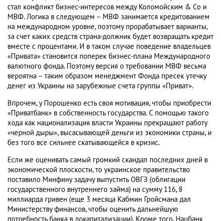
стал конфликт бизнес-интересов между Коломойским & Co и
МВФ. Логика в следующем – МВФ занимается кредитованием
на международном уровне, поэтому прорабатывает варианты,
за счет каких средств страна-должник будет возвращать кредит
вместе с процентами. И в таком случае поведение владельцев
«Привата» становится поперек бизнес-плана Международного
валютного фонда. Поэтому версия о требовании МВФ весьма
вероятна – таким образом менеджмент Фонда пресек утечку
денег из Украины на зарубежные счета группы «Приват».
Впрочем, у Порошенко есть своя мотивация, чтобы приобрести
«Приватбанк» в собственность государства. С помощью такого
хода как национализация власти Украины прекращают работу
«черной дыры», высасывающей деньги из экономики страны, и
без того все сильнее скатывающейся в кризис.
Если же оценивать самый громкий скандал последних дней в
экономической плоскости, то украинское правительство
поставило Минфину задачу выпустить ОВГЗ (облигации
государственного внутреннего займа) на сумму 116, 8
миллиарда гривен (еще 3 месяца Кабмин Гройсмана дал
Министерству финансов, чтобы оценить дальнейшую
потребность банка в докапитализации). Кроме того, Нацбанк