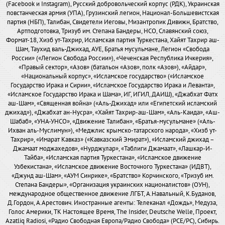
(Facebook и Instagram), Русский добровольческий корпус (РДК), Украинская
повстанческая армия (УПА), Грузинский легион, Национал-Большевистская
партия (НБП), Талибан, Свидетели Иеговы, Мизантропик Дивижн, Братство,
Артподготовка, Тризуб им. Степана Бандеры, НСО, Славянский союз,
Формат-18, Хизб ут-Тахрир, Исламская партия Туркестана, Хайят Тахрир аш-
Шам, Таухид валь-Джихад, АУЕ, Братья мусульмане, Легион «Свобода
России» («Легион Свобода России»), «Чеченская Республика Ичкерия»,
«Правый сектор», «Азов» (батальон «Азов», полк «Азов»), «Айдар»,
«Национальный корпус», «Исламское государство» («Исламское
Государство Ирака и Сирии», «Исламское Государство Ирака и Леванта»,
«Исламское Государство Ирака и Шама», ИГ, ИГИЛ, ДАИШ), «Джабхат Фатх
аш-Шам», «Священная война» («Аль-Джихад» или «Египетский исламский
джихад»), «Джабхат ан-Нусра», «Хайят Тахрир-аш-Шам», «Аль-Каида», «Аш-
Шабаб», «УНА-УНСО», «Движение Талибан», «Братья-мусульмане» («Аль-
Ихван аль-Муслимун»), «Меджлис крымско-татарского народа», «Хизб ут-
Тахрир», «Имарат Кавказ» («Кавказский Эмират»), «Исламский джихад –
Джамаат моджахедов», «Нурджулар», «Таблиги Джамаат», «Лашкар-И-
Тайба», «Исламская партия Туркестана», «Исламское движение
Узбекистана», «Исламское движение Восточного Туркестана» (ИДВТ),
«Джунд аш-Шам», «АУМ Синрике», «Братство» Корчинского, «Тризуб им.
Степана Бандеры», «Организация украинских националистов» (ОУН),
международное общественное движение ЛГБТ, А.Навальный, К.Буданов,
Д.Гордон, А.Арестович. Иностранные агенты: Телеканал «Дождь», Медуза,
Голос Америки, ТК Настоящее Время, The Insider, Deutsche Welle, Проект,
Azatliq Radiosi, «Радио Свободная Европа/Радио Свобода» (PCE/PC), Сибирь.