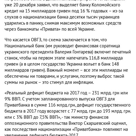
уже 20 декабря заявил, что выделяет банку Коломойского
кредит на 15 миллиардов гривен под 16 % годовых – из-за
слухов о национализации банка десятки тысяч украинцев
ударились в панику, снимая максимум возможных средств
через банкоматы «Привата» по всей Украине.
Что касается ОВГЗ, то схема заключается в том, что
Национальный банк (им руководит финансовая соратница
украинского президента Валерия Гонтарева) включит печатный
станок, чтобы на первом этапе напечатать 116,8 миллиарда
гривен (а в целом государство Украина вольет в банк 148
миллиардов гривен). Важный момент – все эти миллиарды не
обеспечены ни товарами, и услугами, поэтому выброс такой
суммы на рынок – это стимул для инфляции.
«Реальный дефицит бюджета на 2017 год – 231 млрд. грн или
9% ВВП. С учетом запланированного выпуска ОВГЗ для
Приватбанка в сумме 116 млрд.грн, дефицит государственного
бюджета в 2017 году возрастет с 77 млрд. грн до 193 млрд. грн.
или с 3% ВВП до 7,5% ВВП», - так министр финансов
оппозиционного правительства Виктор Скаршевский оценил,
как последствия национализации «Приватбанка» повлияют на
увеличение дефицита бюджета-2017.