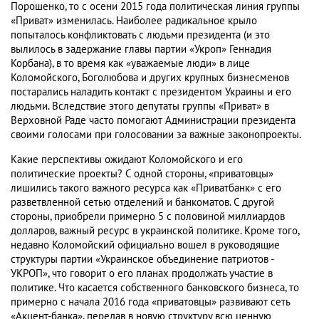
Порошенко, то с осени 2015 года политическая линия группы
«Приват» изменилась. Наиболее радикальное крыло
попыталось конфликтовать с людьми президента (и это
вылилось в задержание главы партии «Укроп» Геннадия
Корбана), в то время как «уважаемые люди» в лице
Коломойского, Боголюбова и других крупных бизнесменов
постарались наладить контакт с президентом Украины и его
людьми. Вследствие этого депутаты группы «Приват» в
Верховной Раде часто помогают Администрации президента
своими голосами при голосовании за важные законопроекты.
Какие перспективы ожидают Коломойского и его
политические проекты? С одной стороны, «приватовцы»
лишились такого важного ресурса как «Приватбанк» с его
разветвленной сетью отделений и банкоматов. С другой
стороны, приобрели примерно 5 с половиной миллиардов
долларов, важный ресурс в украинской политике. Кроме того,
недавно Коломойский официально вошел в руководящие
структуры партии «Украинское объединение патриотов -
УКРОП», что говорит о его планах продолжать участие в
политике. Что касается собственного банковского бизнеса, то
примерно с начала 2016 года «приватовцы» развивают сеть
«Акцент-банка», передав в новую структуру всю ценную