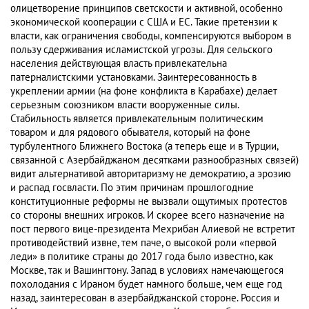
олицетворение принципов светскости и активной, особенно
экономической кооперации с США и ЕС. Такие претензии к
власти, как ограничения свободы, компенсируются выбором в
пользу сдерживания исламистской угрозы. Для сельского
населения действующая власть привлекательна
патерналистскими установками. Заинтересованность в
укреплении армии (на фоне конфликта в Карабахе) делает
серьезным союзником власти вооруженные силы.
Стабильность является привлекательным политическим
товаром и для рядового обывателя, который на фоне
турбулентного Ближнего Востока (а теперь еще и в Турции,
связанной с Азербайджаном десятками разнообразных связей)
видит альтернативой авторитаризму не демократию, а эрозию
и распад госвласти. По этим причинам прошлогодние
конституционные реформы не вызвали ощутимых протестов
со стороны внешних игроков. И скорее всего назначение на
пост первого вице-президента Мехрибан Алиевой не встретит
противодействий извне, тем паче, о высокой роли «первой
леди» в политике страны до 2017 года было известно, как
Москве, так и Вашингтону. Запад в условиях намечающегося
похолодания с Ираном будет намного больше, чем еще год
назад, заинтересован в азербайджанской стороне. Россия и