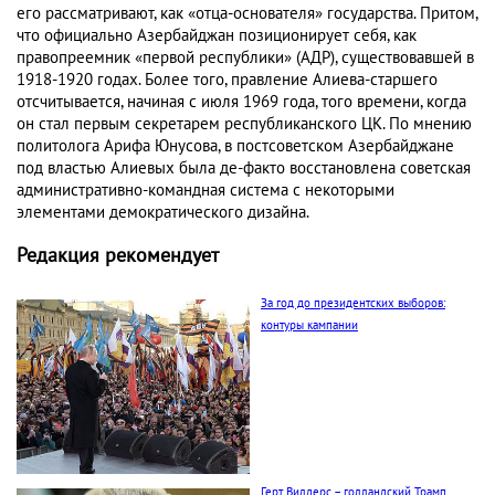
его рассматривают, как «отца-основателя» государства. Притом,
что официально Азербайджан позиционирует себя, как
правопреемник «первой республики» (АДР), существовавшей в
1918-1920 годах. Более того, правление Алиева-старшего
отсчитывается, начиная с июля 1969 года, того времени, когда
он стал первым секретарем республиканского ЦК. По мнению
политолога Арифа Юнусова, в постсоветском Азербайджане
под властью Алиевых была де-факто восстановлена советская
административно-командная система с некоторыми
элементами демократического дизайна.
Редакция рекомендует
За год до президентских выборов:
контуры кампании
Герт Вилдерс – голландский Трамп.