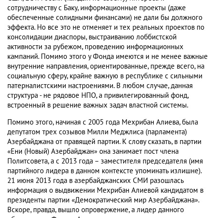
сотрудничеству с Баку, информационные проекты (даже
обеспеченные солидными финансами) не дали бы должного
эффекта. Но все это не отменяет и тех реальных проектов по
консолидации диаспоры, выстраиванию лоббистской
активности за рубежом, проведению информационных
кампаний. Помимо этого у Фонда имеются и не менее важные
внутренние направления, ориентированные, прежде всего, на
социальную сферу, крайне важную в республике с сильными
патерналистскими настроениями. В любом случае, данная
структура - не рядовое НПО, а привилегированный фонд,
встроенный в решение важных задач властной системы.
Помимо этого, начиная с 2005 года Мехрибан Алиева, была
депутатом трех созывов Милли Меджлиса (парламента)
Азербайджана от правящей партии. К слову сказать, в партии
«Ени (Новый) Азербайджан» она занимает пост члена
Политсовета, а с 2013 года – заместителя председателя (имя
партийного лидера в данном контексте упоминать излишне).
21 июня 2013 года в азербайджанских СМИ разошлась
информация о выдвижении Мехрибан Алиевой кандидатом в
президенты партии «Демократический мир Азербайджана».
Вскоре, правда, вышло опровержение, а лидер данного