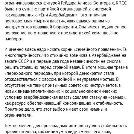
ограничивающееся фигурой Гейдара Алиева. Во-вторых, КПСС
была, по сути, не партийной организацией, а системой
госуправления, а «Ени Азербайджан» - это типичная
постсоветская «партия власти», являющаяся одним из
инструментов правящей бюрократии. Она имеет подчиненное
положение по отношению к президентской команде, а не
наоборот.
И именно здесь надо искать корни «семейного правления». Та
многопартийность, что стихийно возникла в Азербайджане на
закате СССР и в первые два года независимости не смогла
решить стоявших перед страной задач. В итоге мощная травма
«переходного периода», при которой демократия стала
отождествляться с хаосом, войной и неуправляемостью. В
отсутствие же таких привычных советских инструментов, в
новых внешнеполитических и социально-экономических
условиях азербайджанская власть сделала ставку на «семью»,
как ресурс, обеспечивающий консолидацию и стабильность.
Понятное дело, что этот выбор имеет свои изъяны и
ограничители.
Тем не менее, для прозападных интеллектуалов стабильность
привлекательна, как минимум в виде «меньшего зла»,