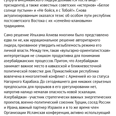
супруга американского лидера добивается поста вице-
президента), а также известных советских «истернов» «Белое
солнце пустыни» и «Не бойся, я с Тобой!». Снова
актуализированным оказался тезис об особом пути республик
постсоветского Востока с их «семейно-клановыми»
традициями.
Само решение Ильхама Алиева многими было представлено
едва ли не, как иррациональное решение авторитарного
лидера, призванное утвердить незыблемость режима его
личной власти. Между тем, такая «вульгарно-ориенталистская»
интерпретация не слишком продуктивна для понимания
азербайджанских процессов. Притом, что Азербайджан
занимает важное место в кавказской и ближневосточной
политической повестке дня. Прикаспийская республика
вовлечена в многолетний конфликт с Арменией из-за статуса
Нагорного Карабаха. До сегодняшнего дня никаких серьезных
предпосылок для прорывов в его урегулировании нет,
напротив налицо немалая опасность новой эскалации.
Азербайджан - участник стратегически важных энергетических
проектов, военно-политический союзник Турции, сосед России
и Ирана, важный партнер Израиля и в то же время член
Организации Исламская конференция, активно использующий