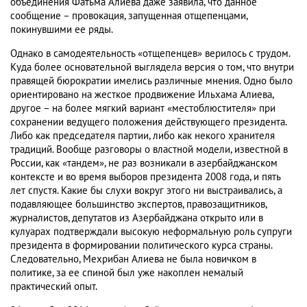
объединения Фатьма Алиева даже заявила, что данное
сообщение – провокация, запущенная отщепенцами,
покинувшими ее ряды.
Однако в самодеятельность «отщепенцев» верилось с трудом.
Куда более основательной выглядела версия о том, что внутри
правящей бюрократии имелись различные мнения. Одно было
ориентировано на жесткое продвижение Ильхама Алиева,
другое – на более мягкий вариант «местоблюстителя» при
сохранении ведущего положения действующего президента.
Либо как председателя партии, либо как некого хранителя
традиций. Вообще разговоры о властной модели, известной в
России, как «тандем», не раз возникали в азербайджанском
контексте и во время выборов президента 2008 года, и пять
лет спустя. Какие бы слухи вокруг этого ни выстраивались, а
подавляющее большинство экспертов, правозащитников,
журналистов, депутатов из Азербайджана открыто или в
кулуарах подтверждали высокую неформальную роль супруги
президента в формировании политического курса страны.
Следовательно, Мехрибан Алиева не была новичком в
политике, за ее спиной был уже накоплен немалый
практический опыт.