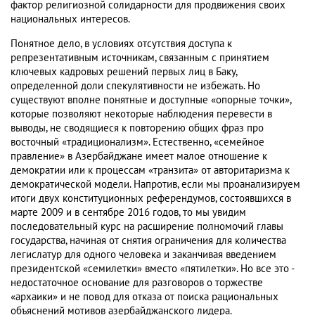
фактор религиозной солидарности для продвижения своих
национальных интересов.
Понятное дело, в условиях отсутствия доступа к
репрезентативным источникам, связанным с принятием
ключевых кадровых решений первых лиц в Баку,
определенной доли спекулятивности не избежать. Но
существуют вполне понятные и доступные «опорные точки»,
которые позволяют некоторые наблюдения перевести в
выводы, не сводящиеся к повторению общих фраз про
восточный «традиционализм». Естественно, «семейное
правление» в Азербайджане имеет малое отношение к
демократии или к процессам «транзита» от авторитаризма к
демократической модели. Напротив, если мы проанализируем
итоги двух конституционных референдумов, состоявшихся в
марте 2009 и в сентябре 2016 годов, то мы увидим
последовательный курс на расширение полномочий главы
государства, начиная от снятия ограничения для количества
легислатур для одного человека и заканчивая введением
президентской «семилетки» вместо «пятилетки». Но все это -
недостаточное основание для разговоров о торжестве
«архаики» и не повод для отказа от поиска рациональных
объяснений мотивов азербайджанского лидера.