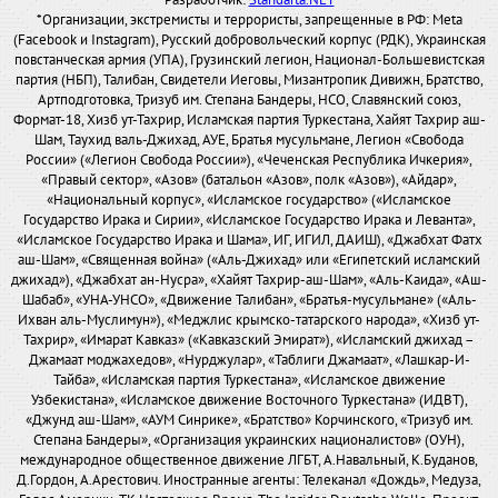
*Организации, экстремисты и террористы, запрещенные в РФ: Meta
(Facebook и Instagram), Русский добровольческий корпус (РДК), Украинская
повстанческая армия (УПА), Грузинский легион, Национал-Большевистская
партия (НБП), Талибан, Свидетели Иеговы, Мизантропик Дивижн, Братство,
Артподготовка, Тризуб им. Степана Бандеры, НСО, Славянский союз,
Формат-18, Хизб ут-Тахрир, Исламская партия Туркестана, Хайят Тахрир аш-
Шам, Таухид валь-Джихад, АУЕ, Братья мусульмане, Легион «Свобода
России» («Легион Свобода России»), «Чеченская Республика Ичкерия»,
«Правый сектор», «Азов» (батальон «Азов», полк «Азов»), «Айдар»,
«Национальный корпус», «Исламское государство» («Исламское
Государство Ирака и Сирии», «Исламское Государство Ирака и Леванта»,
«Исламское Государство Ирака и Шама», ИГ, ИГИЛ, ДАИШ), «Джабхат Фатх
аш-Шам», «Священная война» («Аль-Джихад» или «Египетский исламский
джихад»), «Джабхат ан-Нусра», «Хайят Тахрир-аш-Шам», «Аль-Каида», «Аш-
Шабаб», «УНА-УНСО», «Движение Талибан», «Братья-мусульмане» («Аль-
Ихван аль-Муслимун»), «Меджлис крымско-татарского народа», «Хизб ут-
Тахрир», «Имарат Кавказ» («Кавказский Эмират»), «Исламский джихад –
Джамаат моджахедов», «Нурджулар», «Таблиги Джамаат», «Лашкар-И-
Тайба», «Исламская партия Туркестана», «Исламское движение
Узбекистана», «Исламское движение Восточного Туркестана» (ИДВТ),
«Джунд аш-Шам», «АУМ Синрике», «Братство» Корчинского, «Тризуб им.
Степана Бандеры», «Организация украинских националистов» (ОУН),
международное общественное движение ЛГБТ, А.Навальный, К.Буданов,
Д.Гордон, А.Арестович. Иностранные агенты: Телеканал «Дождь», Медуза,