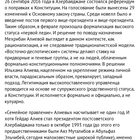
26 сентября 2016 года в Азербайджане состоялся референдум
о поправках к Конституции. На голосование были вынесены 29
изменений к Основному закону страны. Среди новелл было и
введение постов первого вице-президента и вице-президента.
Таким образом, в феврале произошла формализация высокого
статуса «первой леди». И решение по поводу назначения
Мехрибан Алиевой выглядит в данном контексте, как
рационализация, а не следование традиционалистской модели.
«Восточно-деспотические» системы делают ставку на
придворные и теневые группы, а не на людей, облаченным
формально-конституционными полномочиями. В решении
Ильхама Алиева, нацеленном на укрепление режима личной
власти, парадоксальным образом, превалирует, западный
подход. Легитимация высокопоставленного управленца
проводится на основе не супружеского (родственного) статуса,
а Конституции. И исполняется формально и официально, а не
кулуарно.
«Семейное правление» Алиевых насчитывает не один год. И
хотя Гейдар Алиев стал президентом постсоветского
Азербайджана только в октябре 1993 года (до этого его
предшественниками были Аяз Муталибов и Абульфаз
Эльчибей, сегодня малоизвестные широкой публике), именно