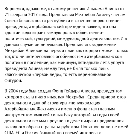
Вернемся, однако же, к самому решению Ильхама Алиева от
21 февраля 2017 года. Представляя Мехрибан Алиеву членам
Совета безопасности республики в качестве первого-вице-
президента, азербайджанский президент заявил, что она
«долгие годы играет важную роль в общественно-
политической, культурной, международной деятельности». И в
данном случае он не лукавил. Представлять выдвижение
Мехрибан Алиевой на первый план как сюрприз может только
тот, кто не интересовался особенностями азербайджанской
политики в последние, как минимум, пятнадцать лет. Супруга
президента Алиева, между тем, не была только лишь
классической «первой леди», то есть церемониальной
фигурой.
В 2004 году был создан Фонд Гейдара Алиева, президентом
которого стала никто иная, как Мехрибан. Среди приоритетов
деятельности данной структуры «популяризация
Азербайджана». Фактически именно фонд стал главным
инструментом «мягкой силы» Баку, который за годы своей
деятельности весьма преуспел в деле пиара и продвижения
выгодного образа страны за рубежом. Понятное дело, не имей
США, ЕС и Россия (каждый по-своему) интереса к