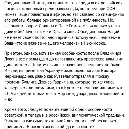
Соединенных Штатах, воспринимается среди всех российских
послов как «первый среди равных». Да, постпред при ООН
может чаще появляться в эфире, но это связано со спецификой
его работы, больше ориентированной на публичность. Но,
вспомним вопрос Сталина о Папе Римском – «сколько у него
дивизий»? Точно также и Организация Объединенных Наций
не имеет своей постоянной армии, а потому «наш человек» в
Вашингтоне важнее «нашего человека» в Нью-Йорке.
При этом, однако, есть важная особенность: после Владимира
Лукина все послы (да и до него) являлись профессиональными
дипломатами. Политических назначенцев среди них не было.
И если, например, на Украину можно было послать Виктора
Черномырдина, равно как Рузвельт отправлял в Москву
послами Буллита, Дэвиса, Гарримана, которые не являлись
карьерными дипломатами, то в Кремле предпочитали иметь в
США людей, которые знают мир международных отношений от
и до.
Кроме того, следует помнить еще об одной особенности
советской, а теперь и в российской дипломатической традиции.
Роль посла как самостоятельной личности в ней несколько
принижена. В англо-саксонской (да и во многих