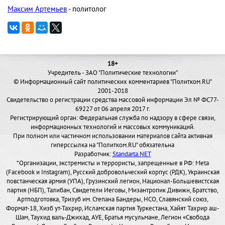
Максим Артемьев
- политолог
18+
Учредитель - ЗАО "Политические технологии"
© Информационный сайт политических комментариев "Политком.RU"
2001-2018
Свидетельство о регистрации средства массовой информации Эл № ФС77-
69227 от 06 апреля 2017 г.
Регистрирующий орган: Федеральная служба по надзору в сфере связи,
информационных технологий и массовых коммуникаций.
При полном или частичном использовании материалов сайта активная
гиперссылка на "Политком.RU" обязательна
Разработчик:
Standarta.NET
*Организации, экстремисты и террористы, запрещенные в РФ: Meta
(Facebook и Instagram), Русский добровольческий корпус (РДК), Украинская
повстанческая армия (УПА), Грузинский легион, Национал-Большевистская
партия (НБП), Талибан, Свидетели Иеговы, Мизантропик Дивижн, Братство,
Артподготовка, Тризуб им. Степана Бандеры, НСО, Славянский союз,
Формат-18, Хизб ут-Тахрир, Исламская партия Туркестана, Хайят Тахрир аш-
Шам, Таухид валь-Джихад, АУЕ, Братья мусульмане, Легион «Свобода