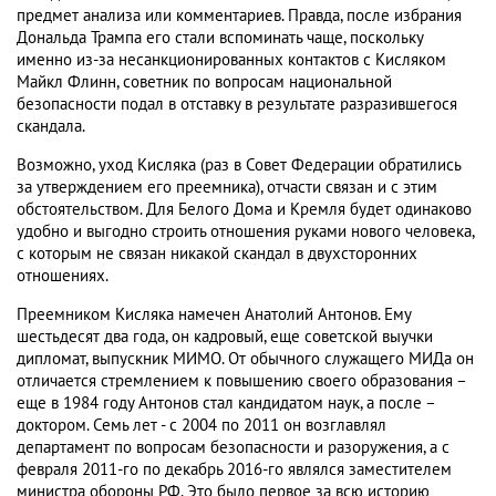
предмет анализа или комментариев. Правда, после избрания
Дональда Трампа его стали вспоминать чаще, поскольку
именно из-за несанкционированных контактов с Кисляком
Майкл Флинн, советник по вопросам национальной
безопасности подал в отставку в результате разразившегося
скандала.
Возможно, уход Кисляка (раз в Совет Федерации обратились
за утверждением его преемника), отчасти связан и с этим
обстоятельством. Для Белого Дома и Кремля будет одинаково
удобно и выгодно строить отношения руками нового человека,
с которым не связан никакой скандал в двухсторонних
отношениях.
Преемником Кисляка намечен Анатолий Антонов. Ему
шестьдесят два года, он кадровый, еще советской выучки
дипломат, выпускник МИМО. От обычного служащего МИДа он
отличается стремлением к повышению своего образования –
еще в 1984 году Антонов стал кандидатом наук, а после –
доктором. Семь лет - с 2004 по 2011 он возглавлял
департамент по вопросам безопасности и разоружения, а с
февраля 2011-го по декабрь 2016-го являлся заместителем
министра обороны РФ. Это было первое за всю историю