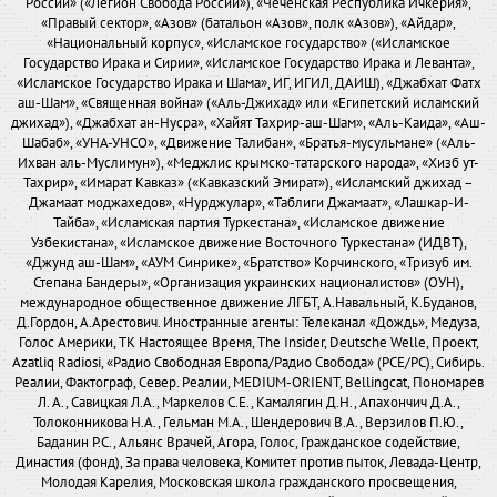
России» («Легион Свобода России»), «Чеченская Республика Ичкерия»,
«Правый сектор», «Азов» (батальон «Азов», полк «Азов»), «Айдар»,
«Национальный корпус», «Исламское государство» («Исламское
Государство Ирака и Сирии», «Исламское Государство Ирака и Леванта»,
«Исламское Государство Ирака и Шама», ИГ, ИГИЛ, ДАИШ), «Джабхат Фатх
аш-Шам», «Священная война» («Аль-Джихад» или «Египетский исламский
джихад»), «Джабхат ан-Нусра», «Хайят Тахрир-аш-Шам», «Аль-Каида», «Аш-
Шабаб», «УНА-УНСО», «Движение Талибан», «Братья-мусульмане» («Аль-
Ихван аль-Муслимун»), «Меджлис крымско-татарского народа», «Хизб ут-
Тахрир», «Имарат Кавказ» («Кавказский Эмират»), «Исламский джихад –
Джамаат моджахедов», «Нурджулар», «Таблиги Джамаат», «Лашкар-И-
Тайба», «Исламская партия Туркестана», «Исламское движение
Узбекистана», «Исламское движение Восточного Туркестана» (ИДВТ),
«Джунд аш-Шам», «АУМ Синрике», «Братство» Корчинского, «Тризуб им.
Степана Бандеры», «Организация украинских националистов» (ОУН),
международное общественное движение ЛГБТ, А.Навальный, К.Буданов,
Д.Гордон, А.Арестович. Иностранные агенты: Телеканал «Дождь», Медуза,
Голос Америки, ТК Настоящее Время, The Insider, Deutsche Welle, Проект,
Azatliq Radiosi, «Радио Свободная Европа/Радио Свобода» (PCE/PC), Сибирь.
Реалии, Фактограф, Север. Реалии, MEDIUM-ORIENT, Bellingcat, Пономарев
Л. А., Савицкая Л.А., Маркелов С.Е., Камалягин Д.Н., Апахончич Д.А.,
Толоконникова Н.А., Гельман М.А., Шендерович В.А., Верзилов П.Ю.,
Баданин Р.С., Альянс Врачей, Агора, Голос, Гражданское содействие,
Династия (фонд), За права человека, Комитет против пыток, Левада-Центр,
Молодая Карелия, Московская школа гражданского просвещения,