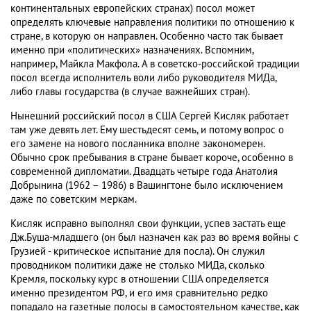
континентальных европейских странах) посол может
определять ключевые направления политики по отношению к
стране, в которую он направлен. Особенно часто так бывает
именно при «политических» назначениях. Вспомним,
например, Майкла Макфола. А в советско-российской традиции
посол всегда исполнитель воли либо руководителя МИДа,
либо главы государства (в случае важнейших стран).
Нынешний российский посол в США Сергей Кисляк работает
там уже девять лет. Ему шестьдесят семь, и потому вопрос о
его замене на нового посланника вполне закономерен.
Обычно срок пребывания в стране бывает короче, особенно в
современной дипломатии. Двадцать четыре года Анатолия
Добрынина (1962 – 1986) в Вашингтоне было исключением
даже по советским меркам.
Кисляк исправно выполнял свои функции, успев застать еще
Дж.Буша-младшего (он был назначен как раз во время войны с
Грузией - критическое испытание для посла). Он служил
проводником политики даже не столько МИДа, сколько
Кремля, поскольку курс в отношении США определяется
именно президентом РФ, и его имя сравнительно редко
попадало на газетные полосы в самостоятельном качестве, как