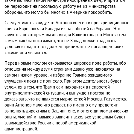
также являлся замом министра иностранных дел), и при этом
он переходит на посольскую работу не из министерства
обороны, что могло бы многих в Америке покоробить.
Следует иметь в виду, что Антонов внесен в проскрипиционные
списки Евросоюза и Канады из-за событий на Украине. Это
является некоторым вызовом для Вашингтона, но Москва тем
самым как бы показывает, что не Запад должен задавать
условия игры, что тот должен принимать ее посланцев таких
какими они являются.
Перед новым послом открывается широкое поле работы, ибо
отношения между двумя странами давно уже находятся на
самом низком уровне, и избрание Трампа ожидаемого
улучшения пока не принесло. При этом деятельность будет
усложнена тем, что Трамп сам находится в непростой
внутриполитической ситуации, и вынужден постоянно
доказывать, что не является марионеткой Москвы. Разумеется,
один Антонов мало что решает, но именно ему предстоит
выполнять директивы в Вашингтоне, и от его дипломатических
опыта, умений и навыков зависит, насколько успешным будет
взаимодействие России с новой американской
администрацией.