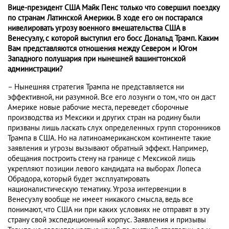
Вице-президент США Майк Пенс только что совершил поездку
по странам Латинской Америки. В ходе его он постарался
нивелировать угрозу военного вмешательства США в
Венесуэлу, с которой выступил его босс Дональд Трамп. Каким
Вам представляются отношения между Севером и Югом
Западного полушария при нынешней вашингтонской
администрации?
– Нынешняя стратегия Трампа не представляется ни
эффективной, ни разумной. Все его лозунги о том, что он даст
Америке новые рабочие места, переведет сборочные
производства из Мексики и других стран на родину были
призваны лишь ласкать слух определенных групп сторонников
Трампа в США. Но на латиноамериканском континенте такие
заявления и угрозы вызывают обратный эффект. Например,
обещания построить стену на границе с Мексикой лишь
укрепляют позиции левого кандидата на выборах Лопеса
Обрадора, который будет эксплуатировать
националистическую тематику. Угроза интервенции в
Венесуэлу вообще не имеет никакого смысла, ведь все
понимают, что США ни при каких условиях не отправят в эту
страну свой экспедиционный корпус. Заявления и призывы