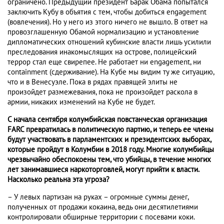
ограничено. Предыдущий президент Барак Обама попытался
заключить Кубу в объятия с тем, чтобы добиться engagement
(вовлечения). Но у него из этого ничего не вышло. В ответ на
провозглашенную Обамой нормализацию и установление
дипломатических отношений кубинские власти лишь усилили
преследования инакомыслящих на острове, полицейский
террор стал еще свирепее. Не работает ни engagement, ни
containment (cдерживание). На Кубе мы видим ту же ситуацию,
что и в Венесуэле. Пока в рядах правящей элиты не
произойдет размежевания, пока не произойдет раскола в
армии, никаких изменений на Кубе не будет.
С начала сентября колумбийская повстанческая организация
FARC
превратилась в политическую партию, и теперь ее члены
будут участвовать в парламентских и президентских выборах,
которые пройдут в Колумбии в 2018 году. Многие колумбийцы
чрезвычайно обеспокоены тем, что убийцы, в течение многих
лет занимавшиеся наркоторговлей, могут прийти к власти.
Насколько реальна эта угроза?
– У левых партизан на руках – огромные суммы денег,
полученных от продажи кокаина, ведь они десятилетиями
контролировали обширные территории с посевами коки.