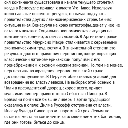
сил континента существовала в начале текущего столетия,
когда в Венесуэле пришел к власти Уго Чавес. Используя
колоссальные нефтяные ресурсы, он начал подкупать
правительства других латиноамериканских стран. Сейчас
ситуация иная. Венесуэла на краю катастрофы, денег у нее не
осталось никаких. Социально-экономическая ситуация на
континенте, конечно, остается сложной. В Аргентине правое
правительство Маурисио Макри сталкивается с серьезными
экономическими трудностями. В значительной степени это
результат долгого правления перонистов, олицетворяющих
классический латиноамериканский популизм с его
пренебрежением к экономическим законам. Но, тем не менее,
перспективы возвращения перонистов в этой стране
достаточно туманные. В Перу нет объективных условий для
возвращения во власть леваков. На выборах этой осенью в
Чили в президентский дворец, скорее всего, придет
мультимиллионер правого толка Себастьян Пиньера. В
Бразилии почти все бывшие лидеры Партии трудящихся
оказались в опале: Дилма Руссефф отстранена от власти,
Инасиу Лула да Силве грозит тюремный срок. Левым не
остается места на континенте за исключением тех бастионов,
где они готовы биться до конца.