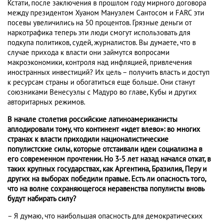
Кстати, после заключения в прошлом году мирного договора
между президентом Хуаном Мануэлем Сантосом и FARC эти
посевы увеличились на 50 процентов. Грязные деньги от
наркотрафика теперь эти люди смогут использовать для
подкупа политиков, судей, журналистов. Вы думаете, что в
случае прихода к власти они займутся вопросами
макроэкономики, контроля над инфляцией, привлечения
иностранных инвестиций? Их цель – получить власть и доступ
к ресурсам страны и обогатиться еще больше. Они станут
союзниками Венесуэлы с Мадуро во главе, Кубы и других
авторитарных режимов.
В начале столетия российские латиноамериканисты
аплодировали тому, что континент «идет влево»: во многих
странах к власти приходили националистические
популистские силы, которые отстаивали идеи социализма в
его современном прочтении. Но 3-5 лет назад начался откат, в
таких крупных государствах, как Аргентина, Бразилия, Перу и
других на выборах победили правые. Есть ли опасность того,
что на волне сохраняющегося неравенства популисты вновь
будут набирать силу?
– Я думаю, что наибольшая опасность для демократических