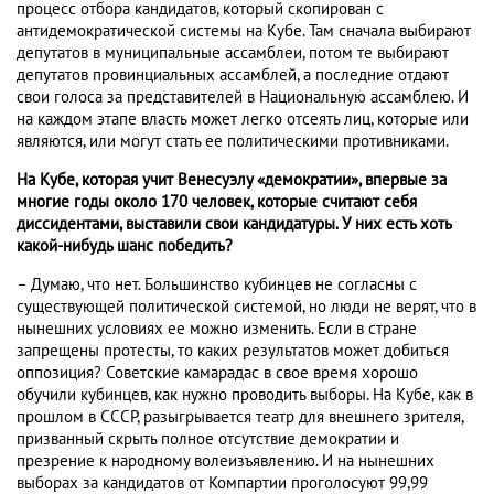
процесс отбора кандидатов, который скопирован с
антидемократической системы на Кубе. Там сначала выбирают
депутатов в муниципальные ассамблеи, потом те выбирают
депутатов провинциальных ассамблей, а последние отдают
свои голоса за представителей в Национальную ассамблею. И
на каждом этапе власть может легко отсеять лиц, которые или
являются, или могут стать ее политическими противниками.
На Кубе, которая учит Венесуэлу «демократии», впервые за
многие годы около 170 человек, которые считают себя
диссидентами, выставили свои кандидатуры. У них есть хоть
какой-нибудь шанс победить?
– Думаю, что нет. Большинство кубинцев не согласны с
существующей политической системой, но люди не верят, что в
нынешних условиях ее можно изменить. Если в стране
запрещены протесты, то каких результатов может добиться
оппозиция? Советские камарадас в свое время хорошо
обучили кубинцев, как нужно проводить выборы. На Кубе, как в
прошлом в СССР, разыгрывается театр для внешнего зрителя,
призванный скрыть полное отсутствие демократии и
презрение к народному волеизъявлению. И на нынешних
выборах за кандидатов от Компартии проголосуют 99,99