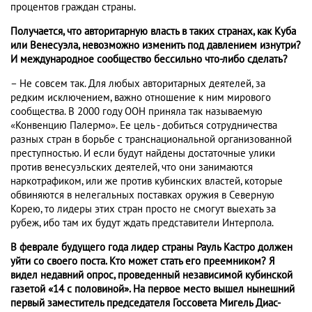
процентов граждан страны.
Получается, что авторитарную власть в таких странах, как Куба
или Венесуэла, невозможно изменить под давлением изнутри?
И международное сообщество бессильно что-либо сделать?
– Не совсем так. Для любых авторитарных деятелей, за
редким исключением, важно отношение к ним мирового
сообщества. В 2000 году ООН приняла так называемую
«Конвенцию Палермо». Ее цель - добиться сотрудничества
разных стран в борьбе с транснациональной организованной
преступностью. И если будут найдены достаточные улики
против венесуэльских деятелей, что они занимаются
наркотрафиком, или же против кубинских властей, которые
обвиняются в нелегальных поставках оружия в Северную
Корею, то лидеры этих стран просто не смогут выехать за
рубеж, ибо там их будут ждать представители Интерпола.
В феврале будущего года лидер страны Рауль Кастро должен
уйти со своего поста. Кто может стать его преемником? Я
видел недавний опрос, проведенный независимой кубинской
газетой «14 с половиной». На первое место вышел нынешний
первый заместитель председателя Госсовета Мигель Диас-