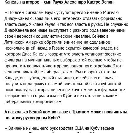
Канель, на второе – сын Рауля Алехандро Кастро Эспин.
– По всем сигналам Рауль уступит кресло именно Мигелю
Диасу-Канелю, вряд ли в его интересах отдавать формально
власть сыну. У клана Рауля и так вся власть в руках. Не случайно
Диас-Канель все чаще выступает с разного рода заверениями
своей верности социалистическим идеалам. Сейчас в
Латинской Америке обратили внимание на сделанное
несколько дней назад в Гаване скрытой камерой видео, на
котором Диас-Канель говорит, что власть установит жесткие
фильтры на муниципальных выборах этой осенью, чтобы не
пропустить во власть «контрреволюционного отребья». Этот
человек никакой не либерал, как о нём говорит кто-то на
Западе, он – убежденный сталинист, и сейчас его задача –
получить поддержку от самой влиятельной части кубинской
номенклатуры, которая ничего не хочет менять в фундаменте
казарменного социализма на Кубе и не готова ни к каким
либеральным компромиссам.
А насколько Белый дом во главе с Трампом может повлиять на
политику руководства Кубы?
– Влияние нынешнего руководства США на Кубу весьма