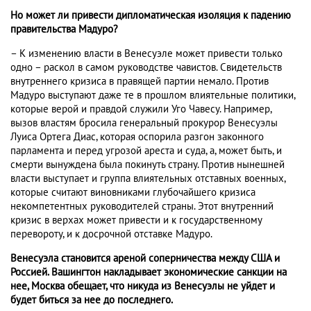
Но может ли привести дипломатическая изоляция к падению
правительства Мадуро?
– К изменению власти в Венесуэле может привести только
одно – раскол в самом руководстве чавистов. Свидетельств
внутреннего кризиса в правящей партии немало. Против
Мадуро выступают даже те в прошлом влиятельные политики,
которые верой и правдой служили Уго Чавесу. Например,
вызов властям бросила генеральный прокурор Венесуэлы
Луиса Ортега Диас, которая оспорила разгон законного
парламента и перед угрозой ареста и суда, а, может быть, и
смерти вынуждена была покинуть страну. Против нынешней
власти выступает и группа влиятельных отставных военных,
которые считают виновниками глубочайшего кризиса
некомпетентных руководителей страны. Этот внутренний
кризис в верхах может привести и к государственному
перевороту, и к досрочной отставке Мадуро.
Венесуэла становится ареной соперничества между США и
Россией. Вашингтон накладывает экономические санкции на
нее, Москва обещает, что никуда из Венесуэлы не уйдет и
будет биться за нее до последнего.