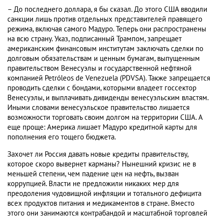
– До последнего доллара, я бы сказал. До этого США вводили
санкции лишь против отдельных представителей правящего
режима, включая самого Мадуро. Теперь они распространены
на всю страну. Указ, подписанный Трампом, запрещает
американским финансовым институтам заключать сделки по
долговым обязательствам и ценным бумагам, выпущенным
правительством Венесуэлы и государственной нефтяной
компанией Petróleos de Venezuela (PDVSA). Также запрещается
проводить сделки с бондами, которыми владеет госсектор
Венесуэлы, и выплачивать дивиденды венесуэльским властям.
Иными словами венесуэльское правительство лишается
возможности торговать своим долгом на территории США. А
еще проще: Америка лишает Мадуро кредитной карты для
пополнения его тощего бюджета.
Захочет ли Россия давать новые кредиты правительству,
которое скоро вывернет карманы? Нынешний кризис не в
меньшей степени, чем падение цен на нефть, вызван
коррупцией. Власти не предложили никаких мер для
преодоления чудовищной инфляции и тотального дефицита
всех продуктов питания и медикаментов в стране. Вместо
этого они занимаются контрабандой и масштабной торговлей