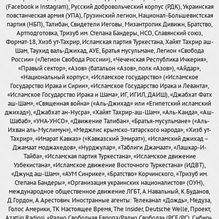
(Facebook и Instagram), Русский добровольческий корпус (РДК), Украинская
повстанческая армия (УПА), Грузинский легион, Национал-Большевистская
партия (НБП), Талибан, Свидетели Иеговы, Мизантропик Дивижн, Братство,
Артподготовка, Тризуб им. Степана Бандеры, НСО, Славянский союз,
Формат-18, Хизб ут-Тахрир, Исламская партия Туркестана, Хайят Тахрир аш-
Шам, Таухид валь-Джихад, АУЕ, Братья мусульмане, Легион «Свобода
России» («Легион Свобода России»), «Чеченская Республика Ичкерия»,
«Правый сектор», «Азов» (батальон «Азов», полк «Азов»), «Айдар»,
«Национальный корпус», «Исламское государство» («Исламское
Государство Ирака и Сирии», «Исламское Государство Ирака и Леванта»,
«Исламское Государство Ирака и Шама», ИГ, ИГИЛ, ДАИШ), «Джабхат Фатх
аш-Шам», «Священная война» («Аль-Джихад» или «Египетский исламский
джихад»), «Джабхат ан-Нусра», «Хайят Тахрир-аш-Шам», «Аль-Каида», «Аш-
Шабаб», «УНА-УНСО», «Движение Талибан», «Братья-мусульмане» («Аль-
Ихван аль-Муслимун»), «Меджлис крымско-татарского народа», «Хизб ут-
Тахрир», «Имарат Кавказ» («Кавказский Эмират»), «Исламский джихад –
Джамаат моджахедов», «Нурджулар», «Таблиги Джамаат», «Лашкар-И-
Тайба», «Исламская партия Туркестана», «Исламское движение
Узбекистана», «Исламское движение Восточного Туркестана» (ИДВТ),
«Джунд аш-Шам», «АУМ Синрике», «Братство» Корчинского, «Тризуб им.
Степана Бандеры», «Организация украинских националистов» (ОУН),
международное общественное движение ЛГБТ, А.Навальный, К.Буданов,
Д.Гордон, А.Арестович. Иностранные агенты: Телеканал «Дождь», Медуза,
Голос Америки, ТК Настоящее Время, The Insider, Deutsche Welle, Проект,
Azatliq Radiosi, «Радио Свободная Европа/Радио Свобода» (PCE/PC), Сибирь.