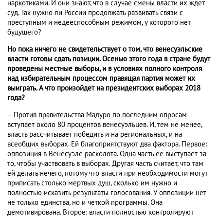
наркотиками. И они знают, что в случае смены власти их ждет
суд. Так нужно ли России продолжать развивать связи с
преступным и недееспособным режимом, у которого нет
будущего?
Но пока ничего не свидетельствует о том, что венесуэльские
власти готовы сдать позиции. Осенью этого года в стране будут
проведены местные выборы, и в условиях полного контроля
над избирательным процессом правящая партия может их
выиграть. А что произойдет на президентских выборах 2018
года?
– Против правительства Мадуро по последним опросам
вступает около 80 процентов венесуэльцев. И, тем не менее,
власть рассчитывает победить и на региональных, и на
всеобщих выборах. Ей благоприятствуют два фактора. Первое:
оппозиция в Венесуэле расколота. Одна часть ее выступает за
то, чтобы участвовать в выборах. Другая часть считает, что там
ей делать нечего, потому что власти при необходимости могут
приписать столько мертвых душ, сколько им нужно и
полностью исказить результаты голосования. У оппозиции нет
не только единства, но и четкой программы. Она
демотивирована. Второе: власти полностью контролируют