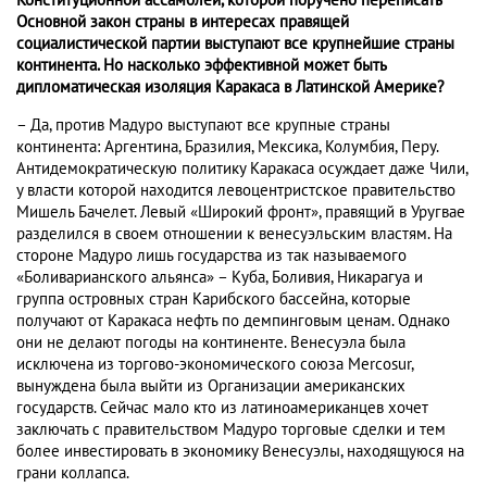
Конституционной ассамблеи, которой поручено переписать
Основной закон страны в интересах правящей
социалистической партии выступают все крупнейшие страны
континента. Но насколько эффективной может быть
дипломатическая изоляция Каракаса в Латинской Америке?
– Да, против Мадуро выступают все крупные страны
континента: Аргентина, Бразилия, Мексика, Колумбия, Перу.
Антидемократическую политику Каракаса осуждает даже Чили,
у власти которой находится левоцентристское правительство
Мишель Бачелет. Левый «Широкий фронт», правящий в Уругвае
разделился в своем отношении к венесуэльским властям. На
стороне Мадуро лишь государства из так называемого
«Боливарианского альянса» – Куба, Боливия, Никарагуа и
группа островных стран Карибского бассейна, которые
получают от Каракаса нефть по демпинговым ценам. Однако
они не делают погоды на континенте. Венесуэла была
исключена из торгово-экономического союза Mercosur,
вынуждена была выйти из Организации американских
государств. Сейчас мало кто из латиноамериканцев хочет
заключать с правительством Мадуро торговые сделки и тем
более инвестировать в экономику Венесуэлы, находящуюся на
грани коллапса.