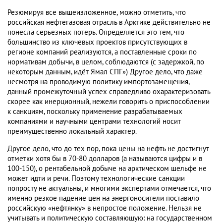
Резюмируя все вышеизложенное, можно отметить, что
российская нефтегазовая отрасль в Арктике действительно не
понесла серьезных потерь. Определяется это тем, что
большинство из ключевых проектов присутствующих в
регионе компаний реализуются, а поставленные сроки по
нормативам добычи, в целом, соблюдаются (с задержкой, по
некоторым данным, идёт Ямал СПГ») Другое дело, что даже
несмотря на проводимую политику импортозамещения,
данный промежуточный успех справедливо охарактеризовать
скорее как инерционный, нежели говорить о приспособлении
к санкциям, поскольку применение разрабатываемых
компаниями и научными центрами технологий носит
преимущественно локальный характер.
Другое дело, что до тех пор, пока цены на нефть не достигнут
отметки хотя бы в 70-80 долларов (а называются цифры и в
100-150), о рентабельной добыче на арктическом шельфе не
может идти и речи. Поэтому технологические санкции
попросту не актуальны, и многими экспертами отмечается, что
именно резкое падение цен на энергоносители поставило
российскую «нефтянку» в непростое положение. Нельзя не
учитывать и политическую составляющую: на государственном