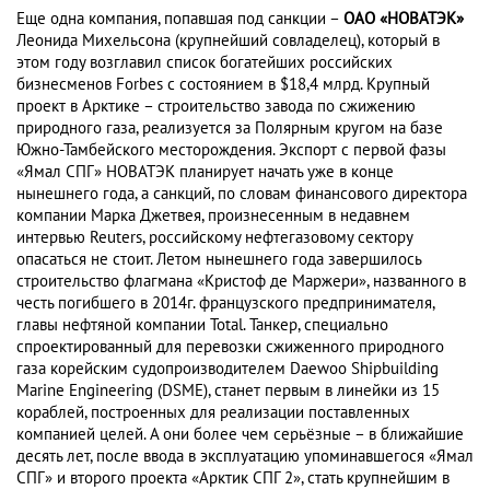
Еще одна компания, попавшая под санкции –
ОАО «НОВАТЭК»
Леонида Михельсона (крупнейший совладелец), который в
этом году возглавил список богатейших российских
бизнесменов Forbes с состоянием в $18,4 млрд. Крупный
проект в Арктике – строительство завода по сжижению
природного газа, реализуется за Полярным кругом на базе
Южно-Тамбейского месторождения. Экспорт с первой фазы
«Ямал СПГ» НОВАТЭК планирует начать уже в конце
нынешнего года, а санкций, по словам финансового директора
компании Марка Джетвея, произнесенным в недавнем
интервью Reuters, российскому нефтегазовому сектору
опасаться не стоит. Летом нынешнего года завершилось
строительство флагмана «Кристоф де Маржери», названного в
честь погибшего в 2014г. французского предпринимателя,
главы нефтяной компании Total. Танкер, специально
спроектированный для перевозки сжиженного природного
газа корейским судопроизводителем Daewoo Shipbuilding
Marine Engineering (DSME), станет первым в линейки из 15
кораблей, построенных для реализации поставленных
компанией целей. А они более чем серьёзные – в ближайшие
десять лет, после ввода в эксплуатацию упоминавшегося «Ямал
СПГ» и второго проекта «Арктик СПГ 2», стать крупнейшим в