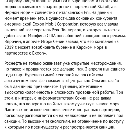
Газпрому. Лицензионные участки в Баренцевом и Охотском
морях осваиваются в партнерстве с норвежской Statoil, а в
Черном море – совместно с итальянской Eni. На данный
момент времени это, в сущности, два основных конкурента
американской Exxon Mobil Corporation, которую возглавлял
нынешний госсекретарь Рекс Тиллерсон, и которая пытается
добиться от Минфина США послаблений санкционного режима.
Впрочем, в апреле Игорь Сечин заявил, что его компания «в
2019 г. может возобновить бурение в Карском море в
партнерстве с Exxon».
Роснефть не только осваивает уже открытые месторождения,
но также и продвигается все дальше - так, 3 апреля нынешнего
года старт бурению самой северной на российском
арктическом шельфе скважины «Центрально-Ольгинская-1»
был дан лично президентом Путиным, отметившим
высокотехнологичность и сложность проводимой работы. При
этом, в интервью информагентствам Сечин не раз давал
понять, что конкретно по Хатангскому участку в заливе моря
Лаптевых не исключено появление иностранных партнеров,
поскольку располагается он на мелководье и не попадает под
санкции. По высоким технологиям, на ограничение по доступу
к которым по преимуществу и распространяются санкции,