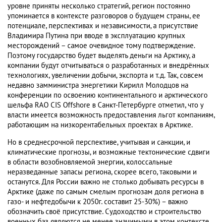
уровне приняты несколько стратегий, регион постоянно
упоминается в контексте разговоров о будущем страны, ее
потенциале, перспективах и независимости, а присутствие
Владимира Путина при вводе в эксплуатацию крупных
месторождений – самое очевидное тому подтверждение.
Поэтому государство будет выделять деньги на Арктику, а
компании будут отчитываться о разработанных и внедрённых
технологиях, увеличении добычи, экспорта и т.д. Так, совсем
недавно замминистра энергетики Кирилл Молодцов на
конференции по освоению континентального и арктического
шельфа RAO CIS Offshore в Санкт-Петербурге отметил, что у
власти имеется возможность предоставления льгот компаниям,
работающим на низкорентабельных проектах в Арктике.
Но в среднесрочной перспективе, учитывая и санкции, и
климатические прогнозы, и возможные тектонические сдвиги
в области возобновляемой энергии, колоссальные
неразведанные запасы региона, скорее всего, таковыми и
останутся. Для России важно не столько добывать ресурсы в
Арктике (даже по самым смелым прогнозам доля региона в
газо- и нефтедобычи к 2050г. составит 25-30%) – важно
обозначить своё присутствие. Судоходство и строительство
военных баз являются не менее значимыми в этом контексте