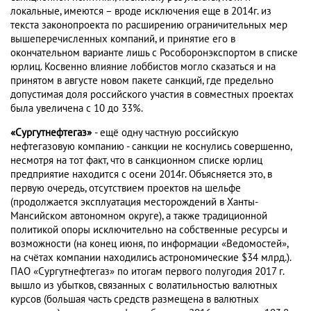
локальные, имеются – вроде исключения еще в 2014г. из
текста законопроекта по расширению ограничительных мер
вышеперечисленных компаний, и принятие его в
окончательном варианте лишь с Рособоронэкспортом в списке
юрлиц. Косвенно влияние лоббистов могло сказаться и на
принятом в августе новом пакете санкций, где предельно
допустимая доля российского участия в совместных проектах
была увеличена с 10 до 33%.
«Сургутнефтегаз»
- ещё одну частную российскую
нефтегазовую компанию - санкции не коснулись совершенно,
несмотря на тот факт, что в санкционном списке юрлиц
предприятие находится с осени 2014г. Объясняется это, в
первую очередь, отсутствием проектов на шельфе
(продолжается эксплуатация месторождений в Ханты-
Мансийском автономном округе), а также традиционной
политикой опоры исключительно на собственные ресурсы и
возможности (на конец июня, по информации «Ведомостей»,
на счётах компании находились астрономические $34 млрд.).
ПАО «Сургутнефтегаз» по итогам первого полугодия 2017 г.
вышло из убытков, связанных с волатильностью валютных
курсов (большая часть средств размещена в валютных