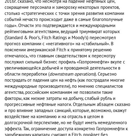
2016г. сказано, что несмотря на падение нефтяных цен,
сокращение персонала и заморозку некоторых проектов,
столько «стратегических с точки зрения развития компании
событий нечасто происходит даже в самые благополучные
годы». Отчасти это подтверждается и международными
рейтинговыми агентствами, ведущий триумвират которых
(Standard & Poor’s, Fitch Ratings и Moody’s) пересмотрел
прогноз компании с «негативного» на «стабильный». В
пояснении американской Fitch к принятому решению
отмечалось, что главным свидетельством к пересмотру
послужил сильный бизнес профиль «Газпромнефти» вкупе с
увеличивающейся добычей и проводимой деятельности в
области переработки (
downstream operations
). Серьезно
пострадать от падения цен на нефть (как пострадали многие
международные производители), по мнению специалистов
агентства, российским компаниям не позволили такие
факторы, как низкие затраты на добычу, слабый рубль и
прогрессивные нефтяные налоги. Отдельным абзацем сказано
и про влияние западных санкций, которые, возможно, окажут
воздействие на компанию и на отрасль в целом в
долгосрочной перспективе, но не будут иметь немедленного
эффекта. Так, ограничение доступа конкретно Газпромнефти к
зарубежному капиталу, считают в Fitch, пройдет без