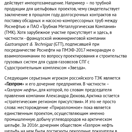
действует импортозамещение. Например – по трубной
продукции для шельфовых проектов, чему свидетельствует
заключение в прошлом году долгосрочных контрактов на
поставку обсадных и насосно-компрессорных труб между
Роснефтью и ПАО «Трубная Металлургическая Компания»
(ТМК). Хотя зарубежное участие присутствует и здесь, в
частности - французской инжиниринговой компании
Gaztransport & Technigaz
(GTT), подписавшей при
посредничестве Роснефти на ПМЭФ-2017 меморандум о
взаимопонимании по вопросу проектирования и строительства
грузовых систем для судов-газовозов СПГ с
Судостроительным комплексом «Звезда».
Следующим серьезным игроком российского ТЭК является
«
Газпром
» и его дочерние предприятия. В частности –
«
Газпром нефть
», для которой, по словам председателя
правления компании Александра Дюкова, Арктика остается
«стратегическим регионом присутствия». И это не просто
слова: месторождение «Приразломное» пока является
единственным проектом, осуществляющим именно
промышленную добычу углеводородов на арктическом
шельфе. За 2016г. дочерним обществом «Газпром нефть
шельф» на нем были достигнуты рекордные показатели в