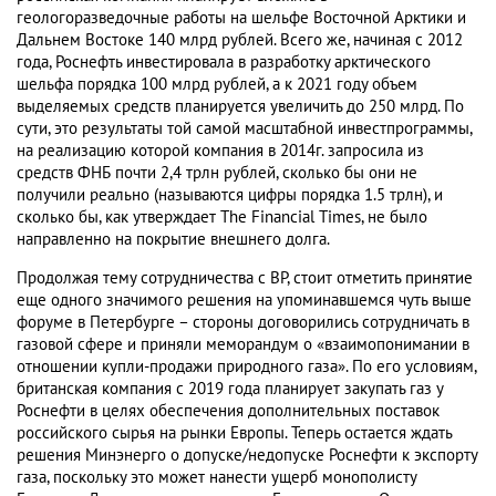
геологоразведочные работы на шельфе Восточной Арктики и
Дальнем Востоке 140 млрд рублей. Всего же, начиная с 2012
года, Роснефть инвестировала в разработку арктического
шельфа порядка 100 млрд рублей, а к 2021 году объем
выделяемых средств планируется увеличить до 250 млрд. По
сути, это результаты той самой масштабной инвестпрограммы,
на реализацию которой компания в 2014г. запросила из
средств ФНБ почти 2,4 трлн рублей, сколько бы они не
получили реально (называются цифры порядка 1.5 трлн), и
сколько бы, как утверждает The Financial Times, не было
направленно на покрытие внешнего долга.
Продолжая тему сотрудничества с BP, стоит отметить принятие
еще одного значимого решения на упоминавшемся чуть выше
форуме в Петербурге – стороны договорились сотрудничать в
газовой сфере и приняли меморандум о «взаимопонимании в
отношении купли-продажи природного газа». По его условиям,
британская компания с 2019 года планирует закупать газ у
Роснефти в целях обеспечения дополнительных поставок
российского сырья на рынки Европы. Теперь остается ждать
решения Минэнерго о допуске/недопуске Роснефти к экспорту
газа, поскольку это может нанести ущерб монополисту