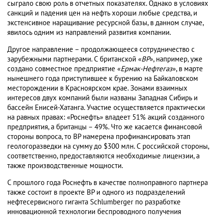
сыграло свою роль в отчетных показателях. Однако в условиях
санкций и падения цен на нефть хороши любые средства, и
экстенсивное наращивание ресурсной базы, в данном случае,
явилось одним из направлений развития компании.
Другое направление – продолжающееся сотрудничество с
зарубежными партнерами. С британской «
BP
», например, уже
создано совместное предприятие «
Ермак-Нефтегаз
», в марте
нынешнего года приступившее к бурению на Байкаловском
месторождении в Красноярском крае. Зонами взаимных
интересов двух компаний были названы Западная Сибирь и
бассейн Енисей-Хатанга. Участие осуществляется практически
на равных правах: «Роснефть» владеет 51% акций созданного
предприятия, а британцы – 49%. Что же касается финансовой
стороны вопроса, то BP намерена профинансировать этап
геологоразведки на сумму до $300 млн. С российской стороны,
соответственно, предоставляются необходимые лицензии, а
также производственные мощности.
С прошлого года Роснефть в качестве полноправного партнера
также состоит в проекте BP и одного из подразделений
нефтесервисного гиганта Schlumberger по разработке
инновационной технологии беспроводного получения