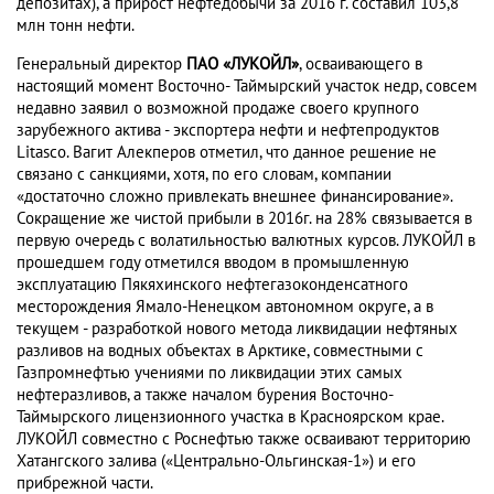
депозитах), а прирост нефтедобычи за 2016 г. составил 103,8
млн тонн нефти.
Генеральный директор
ПАО «ЛУКОЙЛ»
, осваивающего в
настоящий момент Восточно- Таймырский участок недр, совсем
недавно заявил о возможной продаже своего крупного
зарубежного актива - экспортера нефти и нефтепродуктов
Litasco. Вагит Алекперов отметил, что данное решение не
связано с санкциями, хотя, по его словам, компании
«достаточно сложно привлекать внешнее финансирование».
Сокращение же чистой прибыли в 2016г. на 28% связывается в
первую очередь с волатильностью валютных курсов. ЛУКОЙЛ в
прошедшем году отметился вводом в промышленную
эксплуатацию Пякяхинского нефтегазоконденсатного
месторождения Ямало-Ненецком автономном округе, а в
текущем - разработкой нового метода ликвидации нефтяных
разливов на водных объектах в Арктике, совместными с
Газпромнефтью учениями по ликвидации этих самых
нефтеразливов, а также началом бурения Восточно-
Таймырского лицензионного участка в Красноярском крае.
ЛУКОЙЛ совместно с Роснефтью также осваивают территорию
Хатангского залива («Центрально-Ольгинская-1») и его
прибрежной части.