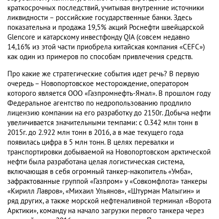
краткосрочных последствий, учитывая внутренние источники
ликвидности – российские государственные банки. Здесь
показательна и продажа 19,5% акций Роснефти швейцарской
Glencore и катарскому инвестфонду QIA (совсем недавно
14,16% из этой части приобрела китайская компания «CEFC»)
как один из примеров по способам привлечения средств.
Про какие же стратегические события идет речь? В первую
очередь – Новопортовское месторождение, оператором
которого является ООО «Газпромнефть-Ямал». В прошлом году
Федеральное агентство по недропользованию продлило
лицензию компании на его разработку до 2150г. Добыча нефти
увеличивается значительными темпами: с 0.342 млн тонн в
2015г. до 2.922 млн тонн в 2016, а в мае текущего года
появилась цифра в 5 млн тонн. В целях перевалки и
транспортировки добываемой на Новопортовском арктической
нефти была разработана целая логистическая система,
включающая в себя огромный танкер-накопитель «Умба»,
зафрактованные группой «Газпром» у «Совкомфлота» танкеры
«Кирилл Лавров», «Михаил Ульянов», «Штурман Малыгин» и
ряд других, а также морской нефтеналивной терминал «Ворота
Арктики», команду на начало загрузки первого танкера через