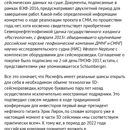
сейсмических данных на суше. Документы, подписанные в
рамках ВЭФ-2016, предусматривают двухлетний период для
завершения работ. Какой-либо определенной информации
конкретно о ходе реализации проекта в СМИ, по прошествии
года, нет, хотя косвенно свидетельствует приобретение
Севморнефтегеофизикой (
дочка государственного холдинга
«Росгеология», с февраля 2015г. объединившего крупнейшие
российские морские геофизические компании ДМНГ и СМНГ
)
научно-исследовательского судна (НИС)
Western
Neptune
с
комплексом оборудования для сейсморазведки. Соглашение о
покупке было подписано на 2-ой день ПМЭФ-2017, кстати, с
представителями уже упоминавшегося Schlumberger.
Все это означает, что Роснефть имеет реальные шансы открыть
для себя в необходимом объеме технологии 3D-
сейсморазведки, которую буквально пару лет назад
осуществляли исключительно иностранные подрядчики. Это
подтвердил совсем недавно в ходе традиционной
конференции для инвесторов первый вице-президент
нефтяного гиганта Эрик Лирон, по словам которого уже в
настоящий момент в части 3D сейсмики «мы соответствуем
практически всем». К тому же, в период до 2022 года
российская компания планирует вложить в