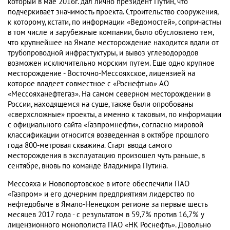
который в мае 2016г. дал лично президент Путин, что
подчеркивает значимость проекта. Строительство сооружения,
к которому, кстати, по информации «Ведомостей», сопричастны
в том числе и зарубежные компании, было обусловлено тем,
что крупнейшее на Ямале месторождение находится вдали от
трубопроводной инфрастуктуры, и вывоз углеводородов
возможен исключительно морским путем. Еще одно крупное
месторождение - Восточно-Мессояхское, лицензией на
которое владеет совместное с «Роснефтью» АО
«Мессояханефтегаз». На самом северном месторождении в
России, находящемся на суше, также были опробованы
«сверхсложные» проекты, а именно к таковым, по информации
с официального сайта «Газпромнефти», согласно мировой
классификации относится возведенная в октябре прошлого
года 800-метровая скважина. Старт ввода самого
месторождения в эксплуатацию произошел чуть раньше, в
сентябре, вновь по команде Владимира Путина.
Мессояха и Новопортовское в итоге обеспечили ПАО
«Газпром» и его дочерним предприятиям лидерство по
нефтедобыче в Ямало-Ненецком регионе за первые шесть
месяцев 2017 года - с результатом в 59,7% против 16,7% у
лицензионного монополиста ПАО «НК Роснефть». Довольно