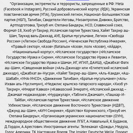
*Организации, экстремисты и террористы, запрещенные в РФ: Meta
(Facebook и Instagram), Русский добровольческий корпус (РДК), Украинская
повстанческая армия (УПА), Грузинский легион, Национал-Большевистская
партия (НБП), Талибан, Свидетели Иеговы, Мизантропик Дивижн, Братство,
Артподготовка, Тризуб им. Степана Бандеры, НСО, Славянский союз,
Формат-18, Хизб ут-Тахрир, Исламская партия Туркестана, Хайят Тахрир аш-
Шам, Таухид валь-Джихад, АУЕ, Братья мусульмане, Легион «Свобода
России» («Легион Свобода России»), «Чеченская Республика Ичкерия»,
«Правый сектор», «Азов» (батальон «Азов», полк «Азов»), «Айдар»,
«Национальный корпус», «Исламское государство» («Исламское
Государство Ирака и Сирии», «Исламское Государство Ирака и Леванта»,
«Исламское Государство Ирака и Шама», ИГ, ИГИЛ, ДАИШ), «Джабхат Фатх
аш-Шам», «Священная война» («Аль-Джихад» или «Египетский исламский
джихад»), «Джабхат ан-Нусра», «Хайят Тахрир-аш-Шам», «Аль-Каида», «Аш-
Шабаб», «УНА-УНСО», «Движение Талибан», «Братья-мусульмане» («Аль-
Ихван аль-Муслимун»), «Меджлис крымско-татарского народа», «Хизб ут-
Тахрир», «Имарат Кавказ» («Кавказский Эмират»), «Исламский джихад –
Джамаат моджахедов», «Нурджулар», «Таблиги Джамаат», «Лашкар-И-
Тайба», «Исламская партия Туркестана», «Исламское движение
Узбекистана», «Исламское движение Восточного Туркестана» (ИДВТ),
«Джунд аш-Шам», «АУМ Синрике», «Братство» Корчинского, «Тризуб им.
Степана Бандеры», «Организация украинских националистов» (ОУН),
международное общественное движение ЛГБТ, А.Навальный, К.Буданов,
Д.Гордон, А.Арестович. Иностранные агенты: Телеканал «Дождь», Медуза,
Голос Америки, ТК Настоящее Время, The Insider, Deutsche Welle, Проект,