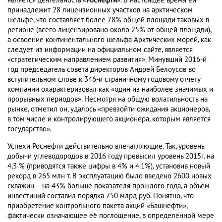
является деятельность «
Роснефти
». В настоящее время ей
принадлежит 28 лицензионных участков на арктическом
шельфе, что составляет более 78% общей площади таковых в
регионе (всего лицензировано около 25% от общей площади),
а освоение континентального шельфа Арктических морей, как
следует из информации на официальном сайте, является
«стратегическим направлением развития». Минувший 2016-й
год председатель совета директоров Андрей Белоусов во
вступительном слове к 346-и страничному годовому отчету
компании охарактеризовал как «один из наиболее значимых и
прорывных периодов». Несмотря на общую волатильность на
рынке, отметил он, удалось «превзойти ожидания акционеров,
в том числе и контролирующего акционера, которым является
государство».
Успехи Роснефти действительно впечатляющие. Так, уровень
добычи углеводородов в 2016 году превысил уровень 2015г. на
4,3 % (приводятся также цифры в 4% и 4.1%), установив новый
рекорд в 265 млн т. В эксплуатацию было введено 2600 новых
скважин – на 43% больше показателя прошлого года, а объем
инвестиций составил порядка 750 млрд руб. Понятно, что
приобретение контрольного пакета акций «Башнефти»,
фактически означающее её поглощение, в определенной мере