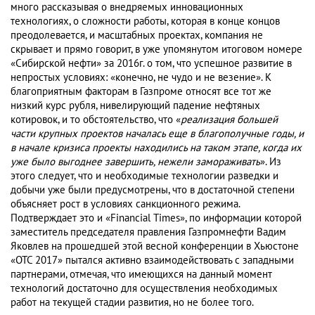
много рассказывая о внедряемых инновационных
технологиях, о сложности работы, которая в конце концов
преодолевается, и масштабных проектах, компания не
скрывает и прямо говорит, в уже упомянутом итоговом номере
«Сибирской нефти» за 2016г. о том, что успешное развитие в
непростых условиях: «конечно, не чудо и не везение». К
благоприятным факторам в Газпроме относят все тот же
низкий курс рубля, нивелирующий падение нефтяных
котировок, и то обстоятельство, что «
реализация большей
части крупных проектов началась еще в благополучные годы, и
в начале кризиса проекты находились на таком этапе, когда их
уже было выгоднее завершить, нежели замораживать
». Из
этого следует, что и необходимые технологии разведки и
добычи уже были предусмотрены, что в достаточной степени
объясняет рост в условиях санкционного режима.
Подтверждает это и «Financial Times», по информации которой
заместитель председателя правления Газпромнефти Вадим
Яковлев на прошедшей этой весной конференции в Хьюстоне
«OTC 2017» пытался активно взаимодействовать с западными
партнерами, отмечая, что имеющихся на данный момент
технологий достаточно для осуществления необходимых
работ на текущей стадии развития, но не более того.