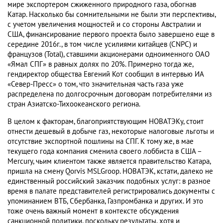
мире экспортером сжиженного природного газа, обогнав
Катар. Насколько бы сомнительными не были эти перспективы,
с учетом увеличения мощностей и со стороны Австралии и
США, финансирование первого проекта было завершено еще в
середине 2016г., в том числе усилиями китайцев (CNPC) и
французов (Total), ставшими акционерами одноименного ОАО
«Ямал СПГ» в равных долях по 20%. Примерно тогда же,
гендиректор общества Евгений Кот сообщил в интервью ИА
«Север-Пресс» о том, что значительная часть газа уже
распределена по долгосрочным договорам потребителями из
стран Азиатско-Тихоокеанского региона.
В целом к факторам, благоприятствующим НОВАТЭКу, стоит
отнести дешевый в добыче газ, некоторые налоговые льготы и
отсутствие экспортной пошлины на СПГ. К тому же, в мае
текущего года компания сменила своего лоббиста в США –
Mercury, чьим клиентом также является правительство Катара,
пришла на смену Qorvis MSLGroop. НОВАТЭК, кстати, далеко не
единственный российский заказчик подобных услуг: в разное
время в палате представителей регистрировались документы с
упоминанием ВТБ, Сбербанка, Газпромбанка и других. И это
тоже очень важный момент в контексте обсуждения
санкционной политики, поскольку результаты, хотя и