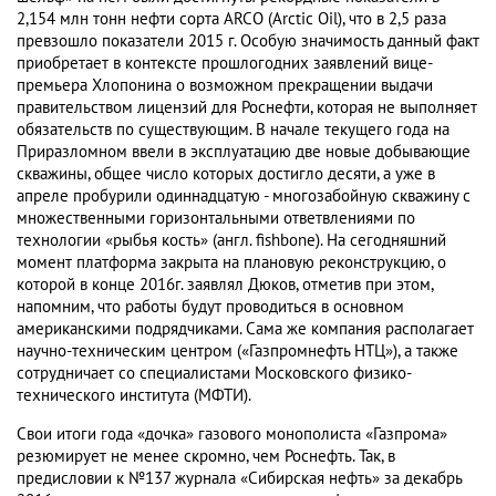
2,154 млн тонн нефти сорта ARCO (Arctic Oil), что в 2,5 раза
превзошло показатели 2015 г. Особую значимость данный факт
приобретает в контексте прошлогодних заявлений вице-
премьера Хлопонина о возможном прекращении выдачи
правительством лицензий для Роснефти, которая не выполняет
обязательств по существующим. В начале текущего года на
Приразломном ввели в эксплуатацию две новые добывающие
скважины, общее число которых достигло десяти, а уже в
апреле пробурили одиннадцатую - многозабойную скважину с
множественными горизонтальными ответвлениями по
технологии «рыбья кость» (англ. fishbone). На сегодняшний
момент платформа закрыта на плановую реконструкцию, о
которой в конце 2016г. заявлял Дюков, отметив при этом,
напомним, что работы будут проводиться в основном
американскими подрядчиками. Сама же компания располагает
научно-техническим центром («Газпромнефть НТЦ»), а также
сотрудничает со специалистами Московского физико-
технического института (МФТИ).
Свои итоги года «дочка» газового монополиста «Газпрома»
резюмирует не менее скромно, чем Роснефть. Так, в
предисловии к №137 журнала «Сибирская нефть» за декабрь