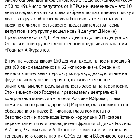
(число одномандатников снизилось с 91 до 88, «списочников» -
с 50 до 49). Число депутатов от КПРФ не изменились – это
10
депутатов, восемь из которых избраны по партийному списку и
два – в округах. «Справедливая Россия» также сохранила
прежнюю численность своего представительства - семь
депутатов (в эту группу вошел новый депутат Д.Ионин).
Представленность ЛДПР упала с девяти до шести депутатов.
Остался в этой группе единственный представитель партии
«Родина» А.Журавлев.
В группе «середняков» 150 депутат входил в нее и прошлый
раз (88 одномандатников и 62 «списочника»). Среди них
немало влиятельных персон, у которых, однако, влияние на
федеральном уровне, вероятно, оказывается более
значительным, чем результативность работы на территории.
Это - вице-спикер Госдумы, председатель центральной
контрольной комиссии «Единой России» И.Яровая, глава
комитета по охране здоровья Д.Морозов, глава комитета по
образованию и науке В.Никонов, глава комитета по
безопасности и противодействию коррупции В.Пискарев,
первые заместители руководителя фракции «Единой России»
А.Исаев, Р.Кармазина и А.Шхагошев, заместители секретаря
генерального совета партии С.Железняк и В.Селиверстов (все -