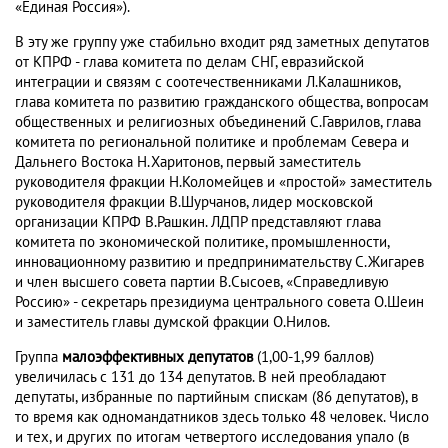
«Единая Россия»).
В эту же группу уже стабильно входит ряд заметных депутатов
от КПРФ - глава комитета по делам СНГ, евразийской
интеграции и связям с соотечественниками Л.Калашников,
глава комитета по развитию гражданского общества, вопросам
общественных и религиозных объединений С.Гаврилов, глава
комитета по региональной политике и проблемам Севера и
Дальнего Востока Н.Харитонов, первый заместитель
руководителя фракции Н.Коломейцев и «простой» заместитель
руководителя фракции В.Шурчанов, лидер московской
организации КПРФ В.Рашкин. ЛДПР представляют глава
комитета по экономической политике, промышленности,
инновационному развитию и предпринимательству С.Жигарев
и член высшего совета партии В.Сысоев, «Справедливую
Россию» - секретарь президиума центрального совета О.Шеин
и заместитель главы думской фракции О.Нилов.
Группа
малоэффективных депутатов
(1,00-1,99 баллов)
увеличилась с 131 до 134 депутатов. В ней преобладают
депутаты, избранные по партийным спискам (86 депутатов), в
то время как одномандатников здесь только 48 человек. Число
и тех, и других по итогам четвертого исследования упало (в