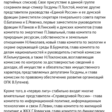
партийных списков). Свое присутствие в данной группе
сохранили вице-спикер Госдумы П.Толстой, многие другие
представители руководства «Единой России» и ее думской
фракции (заместители секретаря генерального совета партии
О.Баталина и Е.Ревенко, первые заместители руководителя
фракции Н.Панков и В.Пинский) и думских комитетов (глава
комитета по энергетике П.Завальный, глава комитета по
природным ресурсам, собственности и земельным
отношениям Н.Николаев, новый глава комитета по экологии и
охране окружающей среды В.Бурматов, глава комитета по
делам национальностей и руководитель счетной комиссии
И.Гильмутдинов, а также Н.Поклонская, возглавляющая
комиссию по контролю за достоверностью сведений о
доходах, об имуществе и обязательствах имущественного
характера, представляемых депутатами Госдумы, и глава
комиссии по правовому обеспечению развития организаций
ОПК В.Гутенев).
Кроме того, в «первую лигу» стабильно входят многие
влиятельные представители «Справедливой России» - глава
комитета по информационной политике, информационным
технологиям и связи Л.Левин, глава комитета по жилищной
политике и ЖКХ Г.Хованская, глава комитета по финансовому