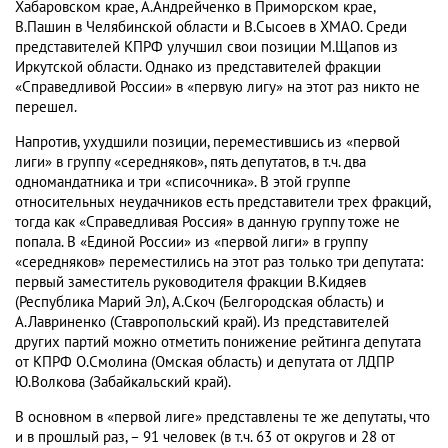
Хабаровском крае, А.Андрейченко в Приморском крае,
В.Пашин в Челябинской области и В.Сысоев в ХМАО. Среди
представителей КПРФ улучшил свои позиции М.Щапов из
Иркутской области. Однако из представителей фракции
«Справедливой России» в «первую лигу» на этот раз никто не
перешел.
Напротив, ухудшили позиции, переместившись из «первой
лиги» в группу «середняков», пять депутатов, в т.ч. два
одномандатника и три «списочника». В этой группе
относительных неудачников есть представители трех фракций,
тогда как «Справедливая Россия» в данную группу тоже не
попала. В «Единой России» из «первой лиги» в группу
«середняков» переместились на этот раз только три депутата:
первый заместитель руководителя фракции В.Кидяев
(Республика Марий Эл), А.Скоч (Белгородская область) и
А.Лавриненко (Ставропольский край). Из представителей
других партий можно отметить понижение рейтинга депутата
от КПРФ О.Смолина (Омская область) и депутата от ЛДПР
Ю.Волкова (Забайкальский край).
В основном в «первой лиге» представлены те же депутаты, что
и в прошлый раз, – 91 человек (в т.ч. 63 от округов и 28 от