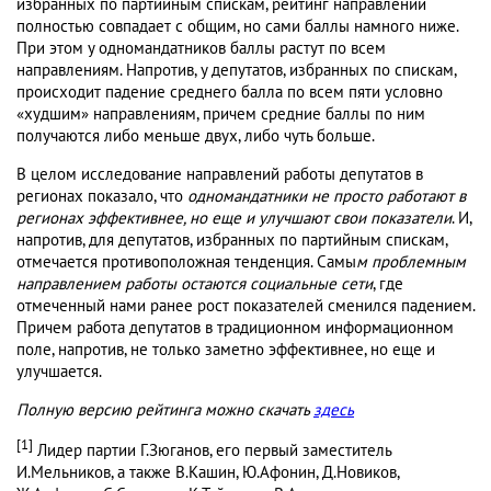
избранных по партийным спискам, рейтинг направлений
полностью совпадает с общим, но сами баллы намного ниже.
При этом у одномандатников баллы растут по всем
направлениям. Напротив, у депутатов, избранных по спискам,
происходит падение среднего балла по всем пяти условно
«худшим» направлениям, причем средние баллы по ним
получаются либо меньше двух, либо чуть больше.
В целом исследование направлений работы депутатов в
регионах показало, что
одномандатники не просто работают в
регионах эффективнее, но еще и улучшают свои показатели
. И,
напротив, для депутатов, избранных по партийным спискам,
отмечается противоположная тенденция. Самы
м проблемным
направлением работы остаются социальные сети
, где
отмеченный нами ранее рост показателей сменился падением.
Причем работа депутатов в традиционном информационном
поле, напротив, не только заметно эффективнее, но еще и
улучшается.
Полную версию рейтинга можно скачать
здесь
[1]
Лидер партии Г.Зюганов, его первый заместитель
И.Мельников, а также В.Кашин, Ю.Афонин, Д.Новиков,