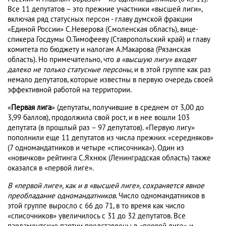
Все 11 депутатов – это прежние участники «высшей лиги»,
включая ряд статусных персон - главу думской фракции
«Единой России» С.Неверова (Смоленская область), вице-
спикера Госдумы О.Тимофееву (Ставропольский край) и главу
комитета по бюджету и налогам А.Макарова (Рязанская
область). Но примечательно, что
в «высшую лигу» входят
далеко не только статусные персоны
, и в этой группе как раз
немало депутатов, которые известны в первую очередь своей
эффективной работой на территории.
«
Первая лига
» (депутаты, получившие в среднем от 3,00 до
3,99 баллов), продолжила свой рост, и в нее вошли 103
депутата (в прошлый раз – 97 депутатов). «Первую лигу»
пополнили еще 11 депутатов из числа прежних «середняков»
(7 одномандатников и четыре «списочника»). Один из
«новичков» рейтинга С.Яхнюк (Ленинградская область) также
оказался в «первой лиге».
В
«первой лиге», как и в «высшей лиге», сохраняется явное
преобладание одномандатников
. Число одномандатников в
этой группе выросло с 66 до 71, в то время как число
«списочников» увеличилось с 31 до 32 депутатов. Все