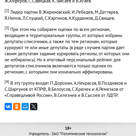
Ж.Алферов, С.Савицкая, К.Тайсаев и В.Агаев.
[2]
Лидер партии В.Жириновский, И.Лебедев, М.Дегтярев,
Я.Нилов, Л.Слуцкий, С.Каргинов, А.Курдюмов, Д.Свищев.
[3]
При этом мы собираем оценки по всем регионам,
входящим в территориальные группы, от которых избраны
депутаты-списочники, а также по тем регионам, которые
курируют те или иные депутаты (в ряде случаев партия дает
своим депутатам задание курировать регионы, от которых они
не избирались). Но в итоговый персональный рейтинг для
депутатов-списочников включаются только оценки по
регионам, с которыми они изначально аффилированы.
[4]
В эту группу входят П.Дорохин, А.Некрасов, В.Поздняков и
С.Шаргунов от КПРФ, В.Белоусов, С.Крючек и А.Ремезков от
«Справедливой России», В.Селезнев и В.Сысоев от ЛДПР.
18+
Учредитель - ЗАО "Политические технологии"