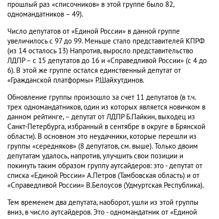
прошлый раз «списочников» в этой группе было 82,
одномандатников – 49).
Число депутатов от «Единой России» в данной группе
увеличилось с 97 до 99. Меньше стало представителей КПРФ
(из 14 осталось 13) Напротив, выросло представительство
ЛДПР – с 15 депутатов до 16 и «Справедливой России» (с 4 до
6). В этой же группе остался единственный депутат от
«Гражданской платформы» Р.Шайхутдинов.
Обновление группы произошло за счет 11 депутатов (в т.ч.
трех одномандатников, один из которых является новичком в
данном рейтинге, – депутат от ЛДПР Б.Пайкин, выходец из
Санкт-Петербурга, избранный в сентябре в округе в Брянской
области). В основном это неудачники, которые перешли из
группы «середняков» (8 депутатов, см. выше). Только двоим
депутатам удалось, напротив, улучшить свои позиции и
покинуть таким образом группу аутсайдеров: это - депутат от
списка «Единой России» А.Петров (Тамбовская область) и от
«Справедливой России» В.Белоусов (Удмуртская Республика).
Тем временем два депутата, наоборот, ушли из этой группы
вниз, в число аутсайдеров. Это - одномандатник от «Единой