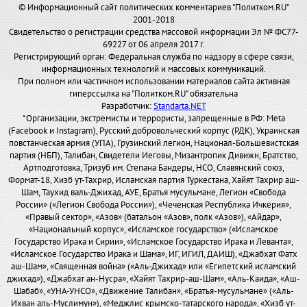
© Информационный сайт политических комментариев "Политком.RU"
2001-2018
Свидетельство о регистрации средства массовой информации Эл № ФС77-
69227 от 06 апреля 2017 г.
Регистрирующий орган: Федеральная служба по надзору в сфере связи,
информационных технологий и массовых коммуникаций.
При полном или частичном использовании материалов сайта активная
гиперссылка на "Политком.RU" обязательна
Разработчик:
Standarta.NET
*Организации, экстремисты и террористы, запрещенные в РФ: Meta
(Facebook и Instagram), Русский добровольческий корпус (РДК), Украинская
повстанческая армия (УПА), Грузинский легион, Национал-Большевистская
партия (НБП), Талибан, Свидетели Иеговы, Мизантропик Дивижн, Братство,
Артподготовка, Тризуб им. Степана Бандеры, НСО, Славянский союз,
Формат-18, Хизб ут-Тахрир, Исламская партия Туркестана, Хайят Тахрир аш-
Шам, Таухид валь-Джихад, АУЕ, Братья мусульмане, Легион «Свобода
России» («Легион Свобода России»), «Чеченская Республика Ичкерия»,
«Правый сектор», «Азов» (батальон «Азов», полк «Азов»), «Айдар»,
«Национальный корпус», «Исламское государство» («Исламское
Государство Ирака и Сирии», «Исламское Государство Ирака и Леванта»,
«Исламское Государство Ирака и Шама», ИГ, ИГИЛ, ДАИШ), «Джабхат Фатх
аш-Шам», «Священная война» («Аль-Джихад» или «Египетский исламский
джихад»), «Джабхат ан-Нусра», «Хайят Тахрир-аш-Шам», «Аль-Каида», «Аш-
Шабаб», «УНА-УНСО», «Движение Талибан», «Братья-мусульмане» («Аль-
Ихван аль-Муслимун»), «Меджлис крымско-татарского народа», «Хизб ут-