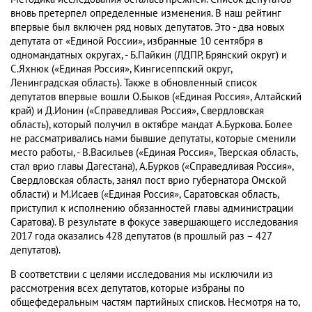
вновь претерпел определенные изменения. В наш рейтинг
впервые был включен ряд новых депутатов. Это - два новых
депутата от «Единой России», избранные 10 сентября в
одномандатных округах, - Б.Пайкин (ЛДПР, Брянский округ) и
С.Яхнюк («Единая Россия», Кингисеппский округ,
Ленинградская область). Также в обновленный список
депутатов впервые вошли О.Быков («Единая Россия», Алтайский
край) и Д.Ионин («Справедливая Россия», Свердловская
область), который получил в октябре мандат А.Буркова. Более
не рассматривались нами бывшие депутаты, которые сменили
место работы, - В.Васильев («Единая Россия», Тверская область,
стал врио главы Дагестана), А.Бурков («Справедливая Россия»,
Свердловская область, занял пост врио губернатора Омской
области) и М.Исаев («Единая Россия», Саратовская область,
приступил к исполнению обязанностей главы администрации
Саратова). В результате в фокусе завершающего исследования
2017 года оказались 428 депутатов (в прошлый раз – 427
депутатов).
В соответствии с целями исследования мы исключили из
рассмотрения всех депутатов, которые избраны по
общефедеральным частям партийных списков. Несмотря на то,