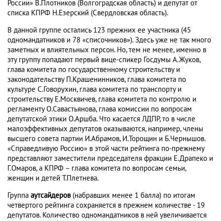
России» В.Плотников (Волгоградская область) и депутат от
списка КПРФ Н.Езерский (Свердловская область).
В данной группе остались 123 прежних ее участника (45
одномандатников и 78 «списочников»). Здесь уже не так много
заметных и влиятельных персон. Но, тем не менее, именно в
эту группу попадают первый вице-спикер Госдумы А.Жуков,
глава комитета по государственному строительству и
законодательству П.Крашенинников, глава комитета по
культуре С.Говорухин, глава комитета по транспорту и
строительству Е.Москвичев, глава комитета по контролю и
регламенту О.Савастьянова, глава комиссии по вопросам
депутатской этики О.Аршба. Что касается ЛДПР, то в числе
малоэффективных депутатов оказываются, например, члены
высшего совета партии И.Абрамов, И.Торощин и Б.Чернышов.
«Справедливую Россию» в этой части рейтинга по-прежнему
представляют заместители председателя фракции Е.Драпеко и
Г.Омаров, а КПРФ – глава комитета по вопросам семьи,
женщин и детей Т.Плетнева.
Группа
аутсайдеров
(набравших менее 1 балла) по итогам
четвертого рейтинга сохраняется в прежнем количестве - 19
депутатов. Количество одномандатников в ней увеличивается