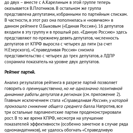
до двух – вместе с А.Карелиным в этой группе теперь
оказывается В.Плотников. В остальном же группа
представлена депутатами, избранными по партийным спискам.
В частности, в этот раз она пополнилась и «новичком» в
данном рейтинге О.Быковым («Единая Россия»). 16 депутатов
входили в эту группу и в прошлый раз. «Единую Россию» здесь
представляют по-прежнему девять депутатов, численность
депутатов от КПРФ выросла с четырех до пяти (за счет
Н.Езерского), «Справедливая Россия» снизила
представительство с четырех до трех депутатов, а ЛДПР
сохранила показатель на уровне двух депутатов.
Рейтинг партий.
Анализ результатов рейтинга в разрезе партий позволяет
говорить о
преимущественно, но не однозначно позитивной
динамике
работы депутатов в регионах
(см. приложение 2).
Главным исключением стала
«Справедливая Россия», у которой
произошло снижение общего среднего балла
. Напротив, все
три остальные парламентские партии продемонстрировали
рост. В то же время КПРФ, несмотря на улучшение
показателей эффективности (особенно заметное в случае ряда
одномандатников), не удалось обогнать «Справедливую