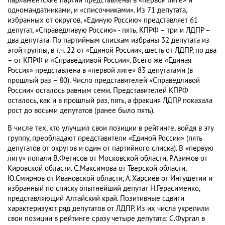
парламентские партии представлены в «первой лиге» и
одномандатниками, и «списочниками». Из 71 депутата,
избранных от округов, «Единую Россию» представляет 61
депутат, «Справедливую Россию» - пять, КПРФ – три и ЛДПР –
два депутата. По партийным спискам избраны 32 депутата из
этой группы, в т.ч. 22 от «Единой России», шесть от ЛДПР, по два
– от КПРФ и «Справедливой России». Всего же «Единая
Россия» представлена в «первой лиге» 83 депутатами (в
прошлый раз – 80). Число представителей «Справедливой
России» осталось равным семи. Представителей КПРФ
осталось, как и в прошлый раз, пять, а фракция ЛДПР показала
рост до восьми депутатов (ранее было пять).
В числе тех, кто улучшил свои позиции в рейтинге, войдя в эту
группу, преобладают представители «Единой России» (пять
депутатов от округов и один от партийного списка). В «первую
лигу» попали В.Фетисов от Московской области, Р.Азимов от
Кировской области. С.Максимова от Тверской области,
Ю.Смирнов от Ивановской области, А.Харсиев от Ингушетии и
избранный по списку опытнейший депутат Н.Герасименко,
представляющий Алтайский край. Позитивные сдвиги
характеризуют ряд депутатов от ЛДПР. Из их числа укрепили
свои позиции в рейтинге сразу четыре депутата: С.Фургал в