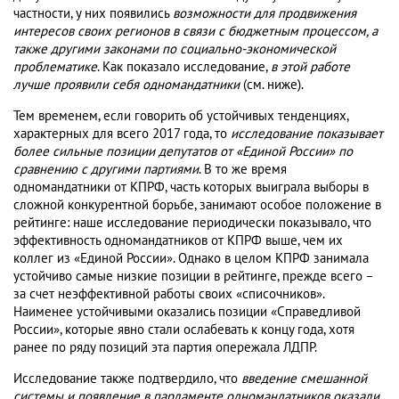
частности, у них появились
возможности для продвижения
интересов своих регионов в связи с бюджетным процессом, а
также другими законами по социально-экономической
проблематике
. Как показало исследование,
в этой работе
лучше проявили себя одномандатники
(см. ниже).
Тем временем, если говорить об устойчивых тенденциях,
характерных для всего 2017 года, то
исследование показывает
более сильные позиции депутатов от «Единой России» по
сравнению с другими партиями
. В то же время
одномандатники от КПРФ, часть которых выиграла выборы в
сложной конкурентной борьбе, занимают особое положение в
рейтинге: наше исследование периодически показывало, что
эффективность одномандатников от КПРФ выше, чем их
коллег из «Единой России». Однако в целом КПРФ занимала
устойчиво самые низкие позиции в рейтинге, прежде всего –
за счет неэффективной работы своих «списочников».
Наименее устойчивыми оказались позиции «Справедливой
России», которые явно стали ослабевать к концу года, хотя
ранее по ряду позиций эта партия опережала ЛДПР.
Исследование также подтвердило, что
введение смешанной
системы и появление в парламенте одномандатников оказали