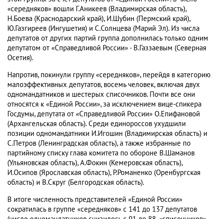
«середняков» вошли Г.Аникеев (Владимирская область),
Н.Боева (Краснодарский край), И.Шубин (Пермский край),
Ю.Газгиреев (Ингушетия) и С.Солнцева (Марий Эл). Из числа
депутатов от других партий группа дополнилась только одним
депутатом от «Справедливой России» - В.Газзаевым (Северная
Осетия).
Напротив, покинули группу «середняков», перейдя в категорию
малоэффективных депутатов, восемь человек, включая двух
одномандатников и шестерых списочников. Почти все они
относятся к «Единой России», за исключением вице-спикера
Госдумы, депутата от «Справедливой России» О.Епифановой
(Архангельская область). Среди единороссов ухудшили
позиции одномандатники И.Игошин (Владимирская область) и
С.Петров (Ленинградская область), а также избранные по
партийному списку глава комитета по обороне В.Шаманов
(Ульяновская область), А.Фокин (Кемеровская область),
И.Осипов (Ярославская область), Р.Романенко (Оренбургская
область) и В.Скруг (Белгородская область).
В итоге
численность представителей «Единой России»
сократилась в группе «середняков» с 141 до 137 депутатов