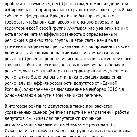
проблемы, разумеется, нет). Дело в том, что многие депутаты
избирались от территориальных групп, включающих целый ряд
субъектов федерации. Вряд ли было бы справедливым
требовать, чтобы они одинаково интенсивно работали на
территории всей своей группы, учитывая, что у многих из них
есть вполне четкая аффилированность с определенным
регионом в рамках этой группы. В этой связи нами была
уточнена приоритетная региональная аффилированность всех
депутатов, избранных по партийным спискам («базовые»
регионы). Для ее определения использовались такие признаки,
как опыт работы в регионе, опыт выдвижения на выборах в
регионе, участие в праймериз на территории определенного
региона (что было основным индикатором для выявления
региональной аффилированности депутатов от «Единой
России»), одновременное выдвижение на выборах 2016 г. в
одномандатном округе в том или ином регионе.
В итоговом рейтинге депутатов, а также при расчетах
усредненных оценок (рейтинги партий и направлений работы
депутатов, см. ниже) для депутатов-списочников
использовались данные по их «базовым» регионам[3].
Исключение составила небольшая группа депутатов, состоящая
из девяти человек, в отношении которых даже по