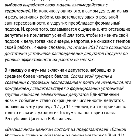
выборов выработал свою модель взаимодействия с
территорией
. Но, конечно, у одних это, в самом деле, активная
и результативная работа, свидетельствующая о реальной
заинтересованности, а у других преобладает формальный
подход. И, кроме того, складывается ощущение, что отстающие
депутаты не прилагают усилий для того, чтобы изменить свой
подход к делу, тогда как лидеры, напротив, не снижают темпов
своей работы. Иными словами,
по итогам 2017 года сложилось
достаточно устойчивое распределение депутатов Госдумы по
уровню эффективности их работы на местах
.
В «
высшую лигу
» мы включили депутатов, набравших в
среднем более четырех баллов.
Состав этой группы в
сравнении с прошлым исследованием почти не изменился
,
что
по-прежнему свидетельствует о формировании устойчивой
группы наиболее эффективных депутатов
. Единственным
новым событием стало сокращение численности депутатов,
попавших в эту группу, с 12 до 11 человек, но это произошло
только в связи с уходом из Госдумы на пост врио главы
Республики Дагестан В.Васильева.
«Высшая лига» целиком состоит из представителей «Единой
России» и главным образом – из одномандатников
(8 из 11).