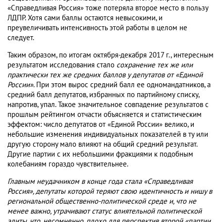
«Справедливая Россия» тоже потеряла второе место в пользу
ЛДПР. Хотя сами баллы остаются невысокими, и
преувеличивать интенсивность этой работы в целом не
следует.
Таким образом, по итогам октября-декабря 2017 г., интересным
результатом исследования стало
сохранение тех же или
практически тех же средних баллов у депутатов от «Единой
России»
. При этом вырос средний балл ее одномандатников, а
средний балл депутатов, избранных по партийному списку,
напротив, упал. Такое значительное совпадение результатов с
прошлым рейтингом отчасти объясняется и статистическим
эффектом: число депутатов от «Единой России» велико, и
небольшие изменения индивидуальных показателей в ту или
другую сторону мало влияют на общий средний результат.
Другие партии с их небольшими фракциями к подобным
колебаниям гораздо чувствительнее.
Главным неудачником в конце года стала «Справедливая
Россия», депутаты которой теряют свою идентичность и нишу в
региональной общественно-политической среде и, что не
менее важно, утрачивают статус влиятельной политической
элиты, что, несомненно, плохо для перспектив второй «партии