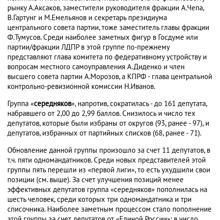
рынку А.Аксаков, заместители руководителя фракции А.Чепа,
В.Гартунг и М.Емельянов и секретарь президиума
центрального совета партии, тоже заместитель главы фракции
Ф.Тумусов. Среди наиболее заметных фигур в Госдуме или
партии/фракции ЛДПР в этой группе по-прежнему
представляют глава комитета по федеративному устройству и
вопросам местного самоуправления А.Диденко и член
высшего совета партии А.Морозов, а КПРФ - глава центральной
контрольно-ревизионной комиссии Н.Иванов.
Группа «
середняков
», напротив, сократилась - до 161 депутата,
набравшего от 2,00 до 2,99 баллов. Снизилось и число тех
депутатов, которые были избраны от округов (93, ранее - 97), и
депутатов, избранных от партийных списков (68, ранее - 71).
Обновление данной группы произошло за счет 11 депутатов, в
т.ч. пяти одномандатников. Среди новых представителей этой
группы пять перешли из «первой лиги», то есть ухудшили свои
позиции (см. выше). За счет улучшения позиций менее
эффективных депутатов группа «середняков» пополнилась на
шесть человек, среди которых три одномандатника и три
списочника. Наиболее заметным процессом стало пополнение
этой группы за счет депутатов от «Единой России»: в число