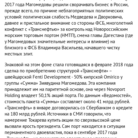
2017 года Магомедовы решили сворачивать бизнес в России,
прежде всего, по причине неблагоприятных политических
условий: политическая слабость Медведева и Дворковича,
давнее и пристальное внимание со стороны ФСБ, многолетний
конфликт с «Транснефтью» за контроль над Новороссийским
морским торговым портом (НМТП), смена главы Дагестана (где
у Магомедовых значительные интересы и влияние) на
близкого к ФСБ Владимира Васильева, начавшего чистку
местных элит.
Знаковой на этом фоне стала готовящаяся в феврале 2018 года
сделка по приобретению структурой «Транснефти» –
швейцарской Fenti Development - 50% кипрской Omirico у
группы «Сумма» Зиявудина Магомедова. Эта компания
принадлежит им на паритетной основе, она через Novoport
Holding владеет 50,1% акций порта. По данным «Ведомостей»,
стоимость пакета «Суммы» составляет около 41 млрд рублей.
«Транснефть» в январе договорилась со Сбербанком о кредите
на 180 млрд рублей. Источники в СМИ говорили, что
намерение Токарева купить акции по сверхвысокой цене
вызвали ярость президента. Сам порт находится в ситуации
перманентного двоевластия, пока в сентябре 2017 года