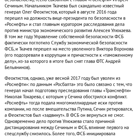
Сечиным. Начальником Ткачева был скандально известный
генерал Олег Феоктистов, который в августе 2016 года
перешел на должность вице-президента по безопасности в
«Роснефть» и стал главным куратором расследования дела
против министра экономического развития Алексея Улюкаева.
В том же году Управление собственной безопасности ФСБ
фактически поглотило Службу экономической безопасности
ФСБ, и Ткачев перешел на место уволенного Виктора Воронова
(его подозревали в коррупции и причастности к «таможенному
делу», из-за которого в итоге был снят глава ФТС Андрей
Бельянинов).
Феоктистов, однако, уже весной 2017 году был уволен из
«Роснефти»: по данным «Росбалта» это было связано с тем, что
генерал начал подготовку преследования главы «Транснефти»
Николая Токарева, с которым у Сечина обострился конфликт.
«Роснефть» тогда подала многомиллиардные иски против
компании, но после вмешательства Путина, Сечин ретировался,
а Феоктистов был «задвинут». В ФСБ он вернуться не смог.
Одновременно дело против Улюкаева стало причиной
дистанцирования между Сечиным и ФСБ, влияние первого на
спецслужбу снизилось. Более того, ФСБ инициировала