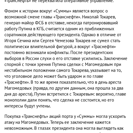
«Транснефть» не перехватила оперативное управление.
Фоном к истории вокруг «Суммы» является вопрос о
возможной смене главы «Транснефти». Николай Токарев,
генерал-майор ФСБ в отставке, некогда патронировавший
работу Путина в КГБ, считается одним из приближенных
соратников действующего президента. Однако в отличие от
Игоря Сечина или Сергея Чемезова Токарев не сумел стать
политически влиятельной фигурой, а вокруг «Траснефти»
постоянно возникали конфликты. После президентских
выборов в России слухи о его отставке усилились. Заключение
спорной с точки зрения Путина сделки с Магомедовым при
нестабильном положении самого Токарева, указывает на то,
что уголовное дело может быть ударом и по главе
«Траснефти». В то же время показательно, что в день ареста
Магомедовых (правда, по другим данным, она прошла за два
дня до ареста), Путин встретился с Токаревым: вероятно, главе
монополии дали понять, что сделка не состоится, но его
интересы будут учтены.
Покупка «Транснефть» акций порта у «Суммы» могла ускорить
атаку на Магомедовых. Теперь ее заключение кажется
невозможным. В глазах президента она могла выглядеть как