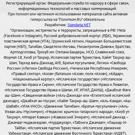
Регистрирующий орган: Федеральная служба по надзору в сфере связи,
информационных технологий и массовых коммуникаций.
При полном или частичном использовании материалов сайта активная
гиперссылка на "Политком.RU" обязательна
Разработчик:
Standarta.NET
*Организации, экстремисты и террористы, запрещенные в РФ: Meta
(Facebook и Instagram), Русский добровольческий корпус (РДК), Украинская
повстанческая армия (УПА), Грузинский легион, Национал-Большевистская
партия (НБП), Талибан, Свидетели Иеговы, Мизантропик Дивижн, Братство,
Артподготовка, Тризуб им. Степана Бандеры, НСО, Славянский союз,
Формат-18, Хизб ут-Тахрир, Исламская партия Туркестана, Хайят Тахрир аш-
Шам, Таухид валь-Джихад, АУЕ, Братья мусульмане, Легион «Свобода
России» («Легион Свобода России»), «Чеченская Республика Ичкерия»,
«Правый сектор», «Азов» (батальон «Азов», полк «Азов»), «Айдар»,
«Национальный корпус», «Исламское государство» («Исламское
Государство Ирака и Сирии», «Исламское Государство Ирака и Леванта»,
«Исламское Государство Ирака и Шама», ИГ, ИГИЛ, ДАИШ), «Джабхат Фатх
аш-Шам», «Священная война» («Аль-Джихад» или «Египетский исламский
джихад»), «Джабхат ан-Нусра», «Хайят Тахрир-аш-Шам», «Аль-Каида», «Аш-
Шабаб», «УНА-УНСО», «Движение Талибан», «Братья-мусульмане» («Аль-
Ихван аль-Муслимун»), «Меджлис крымско-татарского народа», «Хизб ут-
Тахрир», «Имарат Кавказ» («Кавказский Эмират»), «Исламский джихад –
Джамаат моджахедов», «Нурджулар», «Таблиги Джамаат», «Лашкар-И-
Тайба», «Исламская партия Туркестана», «Исламское движение
Узбекистана», «Исламское движение Восточного Туркестана» (ИДВТ),