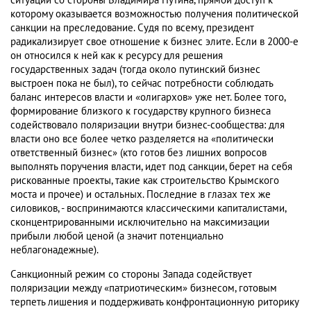
ситуации со стороны Владимира Путина, прямой доступ к
которому оказывается возможностью получения политической
санкции на преследование. Судя по всему, президент
радикализирует свое отношение к бизнес элите. Если в 2000-е
он относился к ней как к ресурсу для решения
государственных задач (тогда около путинский бизнес
выстроен пока не был), то сейчас потребности соблюдать
баланс интересов власти и «олигархов» уже нет. Более того,
формирование близкого к государству крупного бизнеса
содействовало поляризации внутри бизнес-сообщества: для
власти оно все более четко разделяется на «политически
ответственный бизнес» (кто готов без лишних вопросов
выполнять поручения власти, идет под санкции, берет на себя
рискованные проекты, такие как строительство Крымского
моста и прочее) и остальных. Последние в глазах тех же
силовиков, - воспринимаются классическими капиталистами,
сконцентрированными исключительно на максимизации
прибыли любой ценой (а значит потенциально
неблагонадежные).
Санкционный режим со стороны Запада содействует
поляризации между «патриотическим» бизнесом, готовым
терпеть лишения и поддерживать конфронтационную риторику