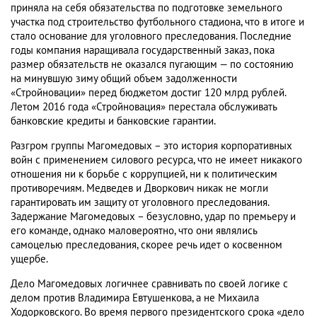
приняла на себя обязательства по подготовке земельного
участка под строительство футбольного стадиона, что в итоге и
стало основание для уголовного преследования. Последние
годы компания наращивала государственный заказ, пока
размер обязательств не оказался пугающим — по состоянию
на минувшую зиму общий объем задолженности
«Стройновации» перед бюджетом достиг 120 млрд рублей.
Летом 2016 года «Стройновация» перестала обслуживать
банковские кредиты и банковские гарантии.
Разгром группы Магомедовых – это история корпоративных
войн с применением силового ресурса, что не имеет никакого
отношения ни к борьбе с коррупцией, ни к политическим
противоречиям. Медведев и Дворкович никак не могли
гарантировать им защиту от уголовного преследования.
Задержание Магомедовых – безусловно, удар по премьеру и
его команде, однако маловероятно, что они являлись
самоцелью преследования, скорее речь идет о косвенном
ущербе.
Дело Магомедовых логичнее сравнивать по своей логике с
делом против Владимира Евтушенкова, а не Михаила
Ходорковского. Во время первого президентского срока «дело