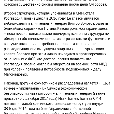
который существенно снизил влияние после дела Сугробова.
Второй структурой, которая упоминается в СМИ, стала
Росгвардия, появившаяся в 2016 году. Ее главой является
амбициозный и влиятельный генерал Виктор Золотов, один из
ближайших соратников Путина. Какова роль Росгвардии здесь
– пока неясно, однако важно подчеркнуть, что эта структура не
обладает собственными оперативно-розыскными функциями, и
в случае появления потребности провести то или иное
расследования, она вынуждена опираться на ресурсы своих
коллег. Золотов при этом давно находится в противоречивых
отношениях с ФСБ, что дает основания полагать, что
Росгвардия вполне могла бы опереться на возможности МВД
при условии появления потребности подключиться к делу
Магомедовых.
Наконец, третьим соучастником расследования является ФСБ, а
точнее – управление «К» Службы экономической
безопасности, глава которой – влиятельный генерал (звание
присвоено с декабря 2017 года) Иван Ткачев. Ткачева СМИ
называли главой «сечинского спецназа» - структуры внутри
ФСБ (до 2016 года на базе Управления собственной
безопасности), тесно связанной с главой «Роснефти» Игорем