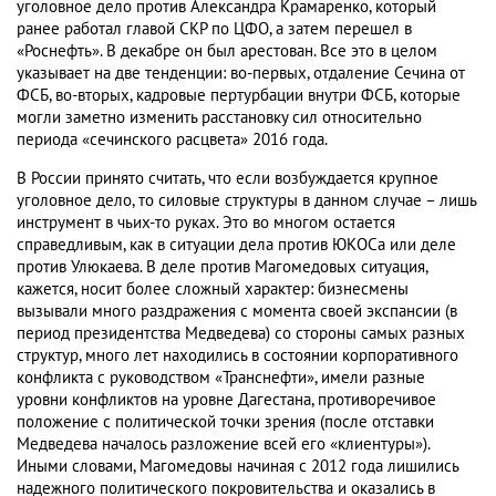
уголовное дело против Александра Крамаренко, который
ранее работал главой СКР по ЦФО, а затем перешел в
«Роснефть». В декабре он был арестован. Все это в целом
указывает на две тенденции: во-первых, отдаление Сечина от
ФСБ, во-вторых, кадровые пертурбации внутри ФСБ, которые
могли заметно изменить расстановку сил относительно
периода «сечинского расцвета» 2016 года.
В России принято считать, что если возбуждается крупное
уголовное дело, то силовые структуры в данном случае – лишь
инструмент в чьих-то руках. Это во многом остается
справедливым, как в ситуации дела против ЮКОСа или деле
против Улюкаева. В деле против Магомедовых ситуация,
кажется, носит более сложный характер: бизнесмены
вызывали много раздражения с момента своей экспансии (в
период президентства Медведева) со стороны самых разных
структур, много лет находились в состоянии корпоративного
конфликта с руководством «Транснефти», имели разные
уровни конфликтов на уровне Дагестана, противоречивое
положение с политической точки зрения (после отставки
Медведева началось разложение всей его «клиентуры»).
Иными словами, Магомедовы начиная с 2012 года лишились
надежного политического покровительства и оказались в