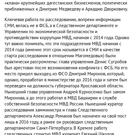
«клана» крупнейших дагестанских бизнесменов, политически
приближенных к Дмитрию Медведеву и Аркадию Дворковичу.
Ключевая работа по расследованию, вопреки информации
СМИ, велась не в ФСБ, а в Следственном департаменте и
Управлении по экономической безопасности и
противодействии коррупции МВД, начиная с 2014 года. Однако
тут важно понимать, что эти подразделения МВД начиная с
2014 года (именно этот срок называется в СМИ в качестве
старта расследования в отношении Магомедовых) были
практически разгромлены: глава управления Денис Сугробов
был арестован после возникновения конфликта с ФСБ. На его
место пришел выходец из ФСО Дмитрий Миронов, который,
однако, проработал в министерстве до 2016 года и затем был
переведен на должность губернатора Ярославской области.
Нынешний глава управления Андрей Курносенко был замом
Миронова, а до этого работал в МВД Башкирии и службе
собственной безопасности МВД России. Нынешний куратор
расследования замминистра и глава Следственного
департамента Александр Романов был назначен на свой пост
лишь в 2016 году, а ранее он руководил следственным
департаментом Санкт-Петербурга. В Кремле работу
следственных структур МВД курирует Евгений Школов,