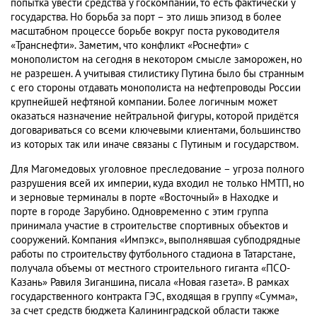
попытка увести средства у госкомпании, то есть фактически у
государства. Но борьба за порт – это лишь эпизод в более
масштабном процессе борьбе вокруг поста руководителя
«Транснефти». Заметим, что конфликт «Роснефти» с
монополистом на сегодня в некотором смысле заморожен, но
не разрешен. А учитывая стилистику Путина было бы странным
с его стороны отдавать монополиста на нефтепроводы России
крупнейшей нефтяной компании. Более логичным может
оказаться назначение нейтральной фигуры, которой придётся
договариваться со всеми ключевыми клиентами, большинство
из которых так или иначе связаны с Путиным и государством.
Для Магомедовых уголовное преследование – угроза полного
разрушения всей их империи, куда входил не только НМТП, но
и зерновые терминалы в порте «Восточный» в Находке и
порте в городе Зарубино. Одновременно с этим группа
принимала участие в строительстве спортивных объектов и
сооружений. Компания «Импэкс», выполнявшая субподрядные
работы по строительству футбольного стадиона в Татарстане,
получала объемы от местного строительного гиганта «ПСО-
Казань» Равиля Зиганшина, писала «Новая газета». В рамках
государственного контракта ГЭС, входящая в группу «Сумма»,
за счет средств бюджета Калининградской области также