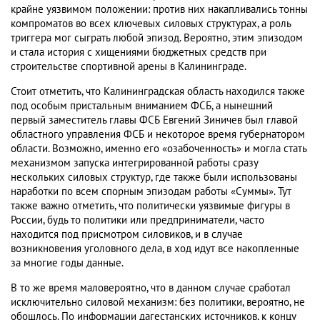
крайне уязвимом положении: против них накапливались тонны
компроматов во всех ключевых силовых структурах, а роль
триггера мог сыграть любой эпизод. Вероятно, этим эпизодом
и стала история с хищениями бюджетных средств при
строительстве спортивной арены в Калининграде.
Стоит отметить, что Калининградская область находился также
под особым пристальным вниманием ФСБ, а нынешний
первый заместитель главы ФСБ Евгений Зиничев был главой
областного управления ФСБ и некоторое время губернатором
области. Возможно, именно его «озабоченность» и могла стать
механизмом запуска интегрированной работы сразу
нескольких силовых структур, где также были использованы
наработки по всем спорным эпизодам работы «Суммы». Тут
также важно отметить, что политически уязвимые фигуры в
России, будь то политики или предприниматели, часто
находится под присмотром силовиков, и в случае
возникновения уголовного дела, в ход идут все накопленные
за многие годы данные.
В то же время маловероятно, что в данном случае сработал
исключительно силовой механизм: без политики, вероятно, не
обошлось. По информации дагестанских источников, к концу