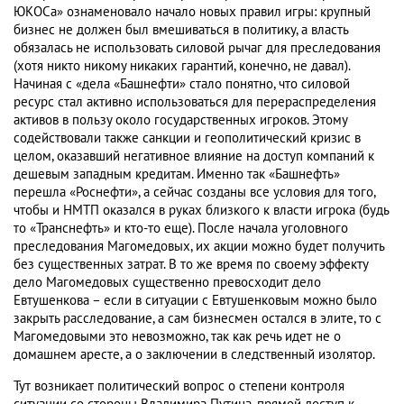
ЮКОСа» ознаменовало начало новых правил игры: крупный
бизнес не должен был вмешиваться в политику, а власть
обязалась не использовать силовой рычаг для преследования
(хотя никто никому никаких гарантий, конечно, не давал).
Начиная с «дела «Башнефти» стало понятно, что силовой
ресурс стал активно использоваться для перераспределения
активов в пользу около государственных игроков. Этому
содействовали также санкции и геополитический кризис в
целом, оказавший негативное влияние на доступ компаний к
дешевым западным кредитам. Именно так «Башнефть»
перешла «Роснефти», а сейчас созданы все условия для того,
чтобы и НМТП оказался в руках близкого к власти игрока (будь
то «Транснефть» и кто-то еще). После начала уголовного
преследования Магомедовых, их акции можно будет получить
без существенных затрат. В то же время по своему эффекту
дело Магомедовых существенно превосходит дело
Евтушенкова – если в ситуации с Евтушенковым можно было
закрыть расследование, а сам бизнесмен остался в элите, то с
Магомедовыми это невозможно, так как речь идет не о
домашнем аресте, а о заключении в следственный изолятор.
Тут возникает политический вопрос о степени контроля