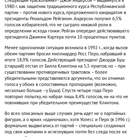
Следующий «раскольник» - Джон Андерсон – выдвинулся в
1980 г. как защитник традиционного курса Республиканской
партии – против нового курса, предложенного кандидатом в
президенты Рональдом Рейганом. Андерсон получил 6,5%
голосов избирателей, что не сыграло никакой роли в
определении исхода гонки: Рейган опередил действовавшего
президента Джимми Картера почти 10 процентных пунктов.
Менее однозначная ситуация возникла в 1992 г., когда вызов
обеим партиям бросил миллиардер Росс Перо, набравший в
итоге 18,9% голосов. Действующий президент Джордж Буш
(старший) отстал от Билла Клинтона на 5,5 пунктов, но – при
существовании противоречивых трактовок – более
убедительными представляются аргументы, что он отнимал
голоса у обоих в сопоставимых пропорциях (возможно,
несколько больше –у Буша). Спустя четыре года Перо
повторил попытку, но набрал лишь 8,4% голосов, ни на что не
повлиявших при убедительном преимуществе Клинтона.
Во всех описанных выше случаях речь идет не о партийных
фигурах, а о ярких «одиночках», хотя Уолесс и Перо (в 1996 г.)
формально выдвигались от партий – специально созданных
под свои кампании и исчезнувших почти без следа после их