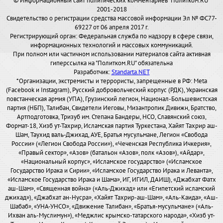
© Информационный сайт политических комментариев "Политком.RU"
2001-2018
Свидетельство о регистрации средства массовой информации Эл № ФС77-
69227 от 06 апреля 2017 г.
Регистрирующий орган: Федеральная служба по надзору в сфере связи,
информационных технологий и массовых коммуникаций.
При полном или частичном использовании материалов сайта активная
гиперссылка на "Политком.RU" обязательна
Разработчик:
Standarta.NET
*Организации, экстремисты и террористы, запрещенные в РФ: Meta
(Facebook и Instagram), Русский добровольческий корпус (РДК), Украинская
повстанческая армия (УПА), Грузинский легион, Национал-Большевистская
партия (НБП), Талибан, Свидетели Иеговы, Мизантропик Дивижн, Братство,
Артподготовка, Тризуб им. Степана Бандеры, НСО, Славянский союз,
Формат-18, Хизб ут-Тахрир, Исламская партия Туркестана, Хайят Тахрир аш-
Шам, Таухид валь-Джихад, АУЕ, Братья мусульмане, Легион «Свобода
России» («Легион Свобода России»), «Чеченская Республика Ичкерия»,
«Правый сектор», «Азов» (батальон «Азов», полк «Азов»), «Айдар»,
«Национальный корпус», «Исламское государство» («Исламское
Государство Ирака и Сирии», «Исламское Государство Ирака и Леванта»,
«Исламское Государство Ирака и Шама», ИГ, ИГИЛ, ДАИШ), «Джабхат Фатх
аш-Шам», «Священная война» («Аль-Джихад» или «Египетский исламский
джихад»), «Джабхат ан-Нусра», «Хайят Тахрир-аш-Шам», «Аль-Каида», «Аш-
Шабаб», «УНА-УНСО», «Движение Талибан», «Братья-мусульмане» («Аль-
Ихван аль-Муслимун»), «Меджлис крымско-татарского народа», «Хизб ут-