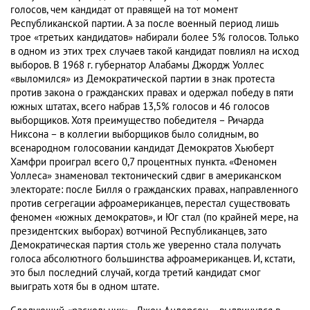
голосов, чем кандидат от правящей на тот момент
Республиканской партии. А за после военный период лишь
трое «третьих кандидатов» набирали более 5% голосов. Только
в одном из этих трех случаев такой кандидат повлиял на исход
выборов. В 1968 г. губернатор Алабамы Джордж Уоллес
«выломился» из Демократической партии в знак протеста
против закона о гражданских правах и одержал победу в пяти
южных штатах, всего набрав 13,5% голосов и 46 голосов
выборщиков. Хотя преимущество победителя – Ричарда
Никсона – в коллегии выборщиков было солидным, во
всенародном голосовании кандидат Демократов Хьюберт
Хамфри проиграл всего 0,7 процентных пункта. «Феномен
Уоллеса» знаменовал тектонический сдвиг в американском
электорате: после Билля о гражданских правах, направленного
против сегрегации афроамериканцев, перестал существовать
феномен «южных демократов», и Юг стал (по крайней мере, на
президентских выборах) вотчиной Республиканцев, зато
Демократическая партия столь же уверенно стала получать
голоса абсолютного большинства афроамериканцев. И, кстати,
это был последний случай, когда третий кандидат смог
выиграть хотя бы в одном штате.