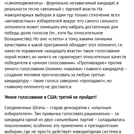
«самомедвеженец» - формально независимый кандидат, в
реальности тесно связанный с партией власти. На
мажоритарных выборах в один тур только сплочение всех
«антивластных» избирателей вокруг его самого сильного
оппонента может помешать ему набрать достаточную для
победы долю голосов (те., хотя бы относительное
большинство). Но оно «слепо» к тому, какими личными
качествами и какой программой обладает этот оппонент, т.е.
нанести поражение «кандидату власти» такое голосование
порой может, но ничего не гарантирует относительно качеств
победителя в «умном голосовании». «Противоядие» против
умного голосования (помимо «накачки» главного кандидата) –
создание мотивов проголосовать за любую третью
кандидатуру – такие голоса заведомо «пропадают», но
главному оппоненту не достаются.
Умное голосование в США: третий не пройдет!
Соединенные Штаты – старая демократия с «опытным
избирателем». Там привычка голосовать рационально – за
кандидата одной из двух сильнейших партий – складывалась
поколениями; особенно это применимо к президентским
выборам, где не просто действует мажоритарная система в