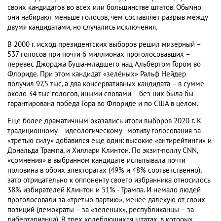
своих кандидатов во всех или большинстве штатов. Обычно
они набирают меньше голосов, чем составляет разрыв между
двумя кандидатами, но случались исключения.
В 2000 г. исход президентских выборов решил мизерный –
537 голосов при почти 6 миллионах проголосовавших –
перевес Джорджа Буша-младшего над Альбертом Гором во
Флориде. При этом кандидат «зелёных» Ральф Нейдер
получил 97,5 тыс, а два консервативных кандидата – в сумме
около 34 тыс голосов, иными словами – без них была бы
гарантирована победа Гора во Флориде и по США в целом.
Еще более драматичным оказались итоги выборов 2020 г. К
традиционному – идеологическому - мотиву голосования за
«третью силу» добавился еще один: высокие «антирейтинги» и
Дональда Трампа, и Хиллари Клинтон. По экзит-поллу CNN,
«сомнения» в выбранном кандидате испытывала почти
половина в обоих электоратах (49% и 48% соответственно),
зато отрицательно к оппоненту своего избранника относилось
38% избирателей Клинтон и 51% - Трампа. И немало людей
проголосовали за «третью партию», менее далекую от своих
позиций (демократы – за «зеленых», республиканцы – за
либертарианца). В трех колеблющихся штатах, в которых