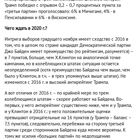
Трамп победил с отрывом 0,2 – 0,7 процентных пункта за
«третьи партии» проголосовало: 6% в Мичигане, 4% - в
Пенсильвании и 6% - в Висконсине.
Чего ждать в 2020 г.?
Интрига выборов грядущего ноября имеет сходство с 2016 в
том, что в целом по стране кандидат Демократической партии
Джо Байден имеет преимущество (по рейтингам, разумеется) –
в 7 пунктов, больше, чем Х.Клинтон на аналогичной точке
кампании, но в колеблющихся штатах ситуация остается
неопределенной (хотя преимущество Байдена чем выше, чем
было у Клинтон, в т.ч. – в трех упомянутых выше штатах). Не
изменился с 2016 г. и высокий антирейтинг Трампа.
А вот отличия от 2016 г. – по крайней мере по трем
колеблющимся штатам – скорее работают на Байдена. Во-
первых, у него антирейтинг существенно ниже, чем и у Трампа,
и у Клинтон в 2016 г.: у него положительные оценки
превышают отрицательные на 16 пунктов (у Трампа – баланс –
7,5 пунктов), следовательно, перебежки на сторону третьей
партии среди сторонников Байдена куда менее вероятны. К
тому же усилия «больших партий» по недопущению