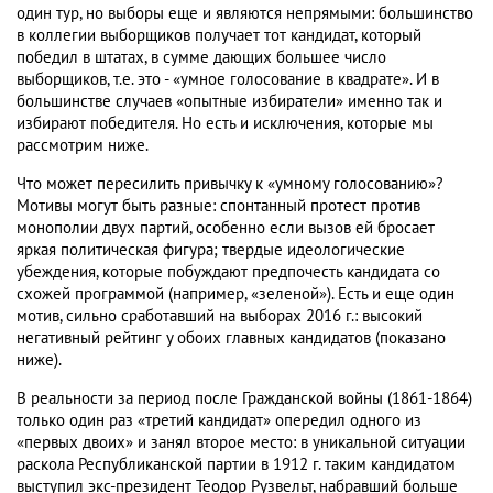
один тур, но выборы еще и являются непрямыми: большинство
в коллегии выборщиков получает тот кандидат, который
победил в штатах, в сумме дающих большее число
выборщиков, т.е. это - «умное голосование в квадрате». И в
большинстве случаев «опытные избиратели» именно так и
избирают победителя. Но есть и исключения, которые мы
рассмотрим ниже.
Что может пересилить привычку к «умному голосованию»?
Мотивы могут быть разные: спонтанный протест против
монополии двух партий, особенно если вызов ей бросает
яркая политическая фигура; твердые идеологические
убеждения, которые побуждают предпочесть кандидата со
схожей программой (например, «зеленой»). Есть и еще один
мотив, сильно сработавший на выборах 2016 г.: высокий
негативный рейтинг у обоих главных кандидатов (показано
ниже).
В реальности за период после Гражданской войны (1861-1864)
только один раз «третий кандидат» опередил одного из
«первых двоих» и занял второе место: в уникальной ситуации
раскола Республиканской партии в 1912 г. таким кандидатом
выступил экс-президент Теодор Рузвельт, набравший больше