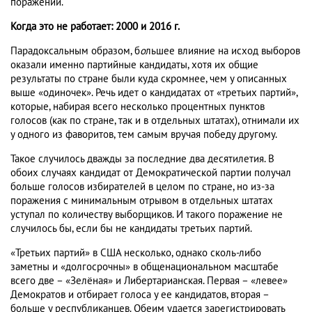
поражений.
Когда это не работает: 2000 и 2016 г.
Парадоксальным образом, б
о
льшее влияние на исход выборов
оказали именно партийные кандидаты, хотя их общие
результаты по стране были куда скромнее, чем у описанных
выше «одиночек». Речь идет о кандидатах от «третьих партий»,
которые, набирая всего несколько процентных пунктов
голосов (как по стране, так и в отдельных штатах), отнимали их
у одного из фаворитов, тем самым вручая победу другому.
Такое случилось дважды за последние два десятилетия. В
обоих случаях кандидат от Демократической партии получал
больше голосов избирателей в целом по стране, но из-за
поражения с минимальным отрывом в отдельных штатах
уступал по количеству выборщиков. И такого поражение не
случилось бы, если бы не кандидаты третьих партий.
«Третьих партий» в США несколько, однако сколь-либо
заметны и «долгосрочны» в общенациональном масштабе
всего две – «Зелёная» и Либертарианская. Первая – «левее»
Демократов и отбирает голоса у ее кандидатов, вторая –
больше у республиканцев. Обеим удается зарегистрировать