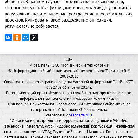
общества. В данном случае – от общественных активистов,
которые могут стать «физлицами-иноагентами» до участников
получивших значительное распространение просветительских
проектов. Купировать такое раздражение оппозиция,
разумеется, не собирается.
18+
Учредитель - ЗАО "Политические технологии"
© Информационный сайт политических комментариев "Политком.RU"
2001-2018
Свидетельство о регистрации средства массовой информации Эл № ФС77-
69227 от 06 апреля 2017 г.
Регистрирующий орган: Федеральная служба по надзору в сфере связи,
информационных технологий и массовых коммуникаций.
При полном или частичном использовании материалов сайта активная
гиперссылка на "Политком.RU" обязательна
Разработчик:
Standarta.NET
*Организации, экстремисты и террористы, запрещенные в РФ: Meta
(Facebook и Instagram), Русский добровольческий корпус (РДК), Украинская
повстанческая армия (УПА), Грузинский легион, Национал-Большевистская
партия (НБП), Талибан, Свидетели Иеговы, Мизантропик Дивижн, Братство,