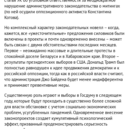
статья УК об уголовной ответственности за неоднократное
нарушение административного законодательства о митингах
(по ней осудили оппозиционного активиста Константина
Котова).
Но комплексный характер законодательных новелл – когда,
кажется, все «ужесточительные» предложения силовиков были
включены в проекты и почти одновременно внесены – может
быть связан с двумя обстоятельствами последних месяцев.
Первое – неожиданно массовые и длительные протесты в
спокойной доселе Беларуси и в Хабаровском крае. Второе –
результаты президентских выборов в США. Дональд Трамп был
полностью равнодушен к идее продвижения демократии и к
российской оппозиции, тогда как в российской власти считают,
что администрация Джо Байдена будет менее индифферентна
и принимают превентивные меры.
Существенную роль играют и выборы в Госдуму в следующем
году, которые будут проходить в существенно более сложной
для власти обстановке с учетом социально-экономических
проблем, усугубленных пандемией. Одновременное внесение
законопроектов создает кумулятивный психологический
эффект, призванный продемонстрировать серьезность