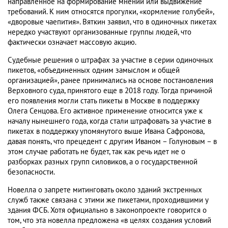
направленное на формирование мнений или выдвижение
требований. К ним относятся прогулки, «кормление голубей»,
«дворовые чаепития». Вяткин заявил, что в одиночных пикетах
нередко участвуют организованные группы людей, что
фактически означает массовую акцию.
Судебные решения о штрафах за участие в серии одиночных
пикетов, «объединенных одним замыслом и общей
организацией», ранее принимались на основе постановления
Верховного суда, принятого еще в 2018 году. Тогда причиной
его появления могли стать пикеты в Москве в поддержку
Олега Сенцова. Его активное применение относится уже к
началу нынешнего года, когда стали штрафовать за участие в
пикетах в поддержку упомянутого выше Ивана Сафронова,
давая понять, что прецедент с другим Иваном – Голуновым – в
этом случае работать не будет, так как речь идет не о
разборках разных групп силовиков, а о государственной
безопасности.
Новелла о запрете митинговать около зданий экстренных
служб также связана с этими же пикетами, проходившими у
здания ФСБ. Хотя официально в законопроекте говорится о
том, что эта новелла предложена «в целях создания условий