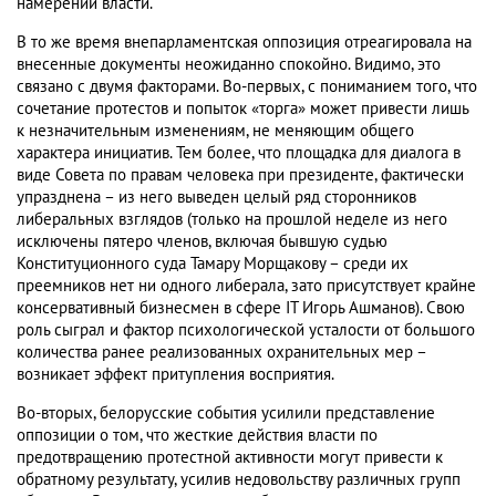
намерений власти.
В то же время внепарламентская оппозиция отреагировала на
внесенные документы неожиданно спокойно. Видимо, это
связано с двумя факторами. Во-первых, с пониманием того, что
сочетание протестов и попыток «торга» может привести лишь
к незначительным изменениям, не меняющим общего
характера инициатив. Тем более, что площадка для диалога в
виде Совета по правам человека при президенте, фактически
упразднена – из него выведен целый ряд сторонников
либеральных взглядов (только на прошлой неделе из него
исключены пятеро членов, включая бывшую судью
Конституционного суда Тамару Морщакову – среди их
преемников нет ни одного либерала, зато присутствует крайне
консервативный бизнесмен в сфере IT Игорь Ашманов). Свою
роль сыграл и фактор психологической усталости от большого
количества ранее реализованных охранительных мер –
возникает эффект притупления восприятия.
Во-вторых, белорусские события усилили представление
оппозиции о том, что жесткие действия власти по
предотвращению протестной активности могут привести к
обратному результату, усилив недовольству различных групп