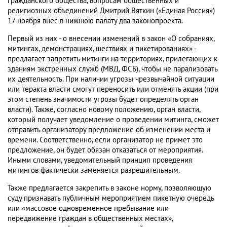
гражданского общества, вопросам общественных и
религиозных объединений Дмитрий Вяткин («Единая Россия»)
17 ноября внес в нижнюю палату два законопроекта.
Первый из них - о внесении изменений в закон «О собраниях,
митингах, демонстрациях, шествиях и пикетированиях» -
предлагает запретить митинги на территориях, прилегающих к
зданиям экстренных служб (МВД, ФСБ), чтобы не парализовать
их деятельность. При наличии угрозы чрезвычайной ситуации
или теракта власти смогут переносить или отменять акции (при
этом степень значимости угрозы будет определять орган
власти). Также, согласно новому положению, орган власти,
который получает уведомление о проведении митинга, сможет
отправить организатору предложение об изменении места и
времени. Соответственно, если организатор не примет это
предложение, он будет обязан отказаться от мероприятия.
Иными словами, уведомительный принцип проведения
митингов фактически заменяется разрешительным.
Также предлагается закрепить в законе норму, позволяющую
суду признавать публичным мероприятием пикетную очередь
или «массовое одновременное пребывание или
передвижение граждан в общественных местах»,