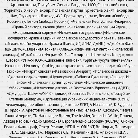
Артподготовка, Тризуб им. Степана Бандеры, НСО, Славянский союз,
Формат-18, Хизб ут-Тахрир, Исламская партия Туркестана, Хайят Тахрир аш-
Шам, Таухид валь-Джихад, АУЕ, Братья мусульмане, Легион «Свобода
России» («Легион Свобода России»), «Чеченская Республика Ичкерия»,
«Правый сектор», «Азов» (батальон «Азов», полк «Азов»), «Айдар»,
«Национальный корпус», «Исламское государство» («Исламское
Государство Ирака и Сирии», «Исламское Государство Ирака и Леванта»,
«Исламское Государство Ирака и Шама», ИГ, ИГИЛ, ДАИШ), «Джабхат Фатх
аш-Шам», «Священная война» («Аль-Джихад» или «Египетский исламский
джихад»), «Джабхат ан-Нусра», «Хайят Тахрир-аш-Шам», «Аль-Каида», «Аш-
Шабаб», «УНА-УНСО», «Движение Талибан», «Братья-мусульмане» («Аль-
Ихван аль-Муслимун»), «Меджлис крымско-татарского народа», «Хизб ут-
Тахрир», «Имарат Кавказ» («Кавказский Эмират»), «Исламский джихад –
Джамаат моджахедов», «Нурджулар», «Таблиги Джамаат», «Лашкар-И-
Тайба», «Исламская партия Туркестана», «Исламское движение
Узбекистана», «Исламское движение Восточного Туркестана» (ИДВТ),
«Джунд аш-Шам», «АУМ Синрике», «Братство» Корчинского, «Тризуб им.
Степана Бандеры», «Организация украинских националистов» (ОУН),
международное общественное движение ЛГБТ, А.Навальный, К.Буданов,
Д.Гордон, А.Арестович. Иностранные агенты: Телеканал «Дождь», Медуза,
Голос Америки, ТК Настоящее Время, The Insider, Deutsche Welle, Проект,
Azatliq Radiosi, «Радио Свободная Европа/Радио Свобода» (PCE/PC), Сибирь.
Реалии, Фактограф, Север. Реалии, MEDIUM-ORIENT, Bellingcat, Пономарев
Л. А., Савицкая Л.А., Маркелов С.Е., Камалягин Д.Н., Апахончич Д.А.,