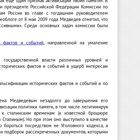
ак еще один признак активизации «войн памяти». В
ри президенте Российской Федерации Комиссии по
ам России во главе с тогдашним руководителем
облоге от 8 мая 2009 года Медведев отметил, что
ессивными». Среди основных задач комиссии были
х фактов и событий
, направленной на умаление
 государственной власти различных уровней и
сторических фактов и событий в ущерб интересам
льсификации исторических фактов и событий и по
нена Медведевым незадолго до завершения его
ивизации политики памяти, в том числе легитимируя
 к сталинским временам (к известной брошюре
 Сталиным). Но при этом оно выступило в качестве
 бороться посредством не Уголовного кодекса, а
ии подборок рассекреченных документов, которыми