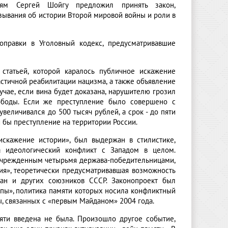
иям Сергей Шойгу предложил принять закон,
ывания об истории Второй мировой войны и роли в
оправки в Уголовный кодекс, предусматривавшие
татьей, которой каралось публичное искажение
стичной реабилитации нацизма, а также объявление
учае, если вина будет доказана, нарушителю грозил
боды. Если же преступление было совершено с
еличивался до 500 тысяч рублей, а срок - до пяти
и бы преступление на территории России.
искажение истории», был выдержан в стилистике,
 идеологический конфликт с Западом в целом.
учрежденным четырьмя держава-победительницами,
ция», теоретически предусматривавшая возможность
чан и других союзников СССР. Законопроект был
опы», политика памяти которых носила конфликтный
ы, связанных с «первым Майданом» 2004 года.
мяти введена не была. Произошло другое событие,