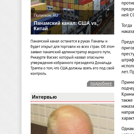
прот
преду
ней С
Политком.RU
Панамский канал: США vs.
Тогда
Китай
наказ
Панамский канал останется в руках Панамы и
Предл
будет открыт для торговли из всех стран. Об этом
приго
заявил панамский администратор водного пути,
прест
Рикаурте Васкес который назвал опасными
штраф
утверждения избранного президента Дональда
испол
Трампа о том, что США должны взять его под свой
лет. 
контроль.
Приме
подробнее
подче
Крими
Интервью
также
наказ
напра
харак
Однак