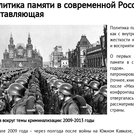
литика памяти в современной Росс
ставляющая
Политика па
как с внутр
жесткости 
и восприят
О первых 
памяти в 
годов».
патрониров
(точнее, кн
после «Мюн
конфронта
отвергалас
рассматри
страны.
а вокруг темы криминализации: 2009-2013 годы
але 2009 года – через полгода после войны на Южном Кавказе,