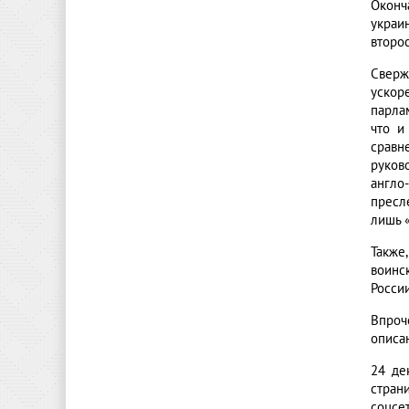
Оконч
украи
второ
Сверж
ускор
парла
что и
сравн
руков
англо
пресл
лишь 
Также
воинс
Росси
Впроч
описа
24 де
стран
соцсе