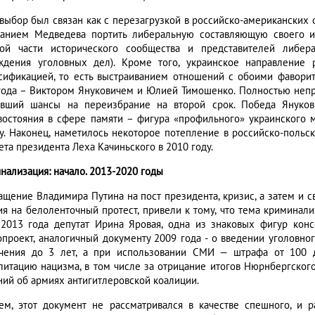
 выбор был связан как с перезагрузкой в российско-американских о
анием Медведева портить либеральную составляющую своего и
ой части исторического сообщества и представителей либер
ждения уголовных дел). Кроме того, украинское направление 
сификацией, то есть выстраиванием отношений с обоими фавори
года – Виктором Януковичем и Юлией Тимошенко. Полностью неп
ивший шансы на переизбрание на второй срок. Победа Януков
востояния в сфере памяти – фигура «профильного» украинского 
у. Наконец, наметилось некоторое потепление в российско-польс
ета президента Леха Качиньского в 2010 году.
нализация: начало. 2013-2020 годы
ащение Владимира Путина на пост президента, кризис, а затем и с
ия на белоленточный протест, привели к тому, что тема криминали
2013 года депутат Ирина Яровая, одна из знаковых фигур кон
опроект, аналогичный документу 2009 года - о введении уголовно
чения до 3 лет, а при использовании СМИ — штрафа от 100 
литацию нацизма, в том числе за отрицание итогов Нюрнбергског
ний об армиях антигитлеровской коалиции.
ем, этот документ не рассматривался в качестве спешного, и р