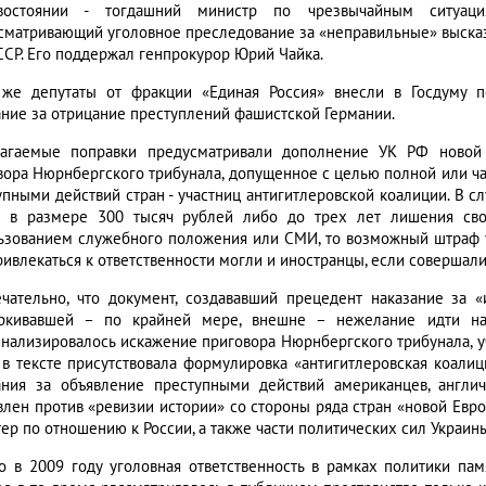
ивостоянии - тогдашний министр по чрезвычайным ситуац
сматривающий уголовное преследование за «неправильные» высказ
ССР. Его поддержал генпрокурор Юрий Чайка.
 же депутаты от фракции «Единая Россия» внесли в Госдуму п
ание за отрицание преступлений фашистской Германии.
агаемые поправки предусматривали дополнение УК РФ новой с
вора Нюрнбергского трибунала, допущенное с целью полной или ча
упными действий стран - участниц антигитлеровской коалиции. В сл
 в размере 300 тысяч рублей либо до трех лет лишения сво
ьзованием служебного положения или СМИ, то возможный штраф ув
Привлекаться к ответственности могли и иностранцы, если совершал
чательно, что документ, создававший прецедент наказание за «
ркивавшей – по крайней мере, внешне – нежелание идти на
нализировалось искажение приговора Нюрнбергского трибунала, 
 в тексте присутствовала формулировка «антигитлеровская коали
ания за объявление преступными действий американцев, англи
влен против «ревизии истории» со стороны ряда стран «новой Евр
тер по отношению к России, а также части политических сил Украин
о в 2009 году уголовная ответственность в рамках политики па