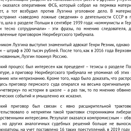
ю оказался оперативник ФСБ, который собрал на пермяка мате
ет, а тот возбудил против Лузгина уголовное дело. В материа
остранил «заведомо ложные сведения» о деятельности СССР в г
го, шла о разделе Польши в сентябре 1939 года: «коммунисты и Ге
м тесно сотрудничали» - эти фразы, по мнению следователя, д
овленные приговором Нюрнбергского трибунала.
ником Лузгина выступил знаменитый адвокат Генри Резник, однако 
м – штраф в 200 тысяч рублей. После того, как в 2016 года Верхо
снованным, Лузгин покинул Россию.
кий процесс был интересен как прецедент – тезисы о разделе П
атуре, а приговор Нюрнбергского трибунала не упоминал об этих ф
анию или непризнанию. Кроме того, надо было доказать, что рас
десь приговор пермского суда опирался на весьма оригинальную
«четверку» по истории в школе – а раз так, то по мнению обвин
ических событий и умышленно их исказил.
кий приговор был связан с явно расширительной трактовк
тельствовало о неприятии такой трактовки сторонниками либера
арственными интересами. Результат оказался компромиссным – о
, но других аналогичных судебных решений больше не выносил
куратуры, на учет поставлено 16 таких преступлений, в 2019 году -