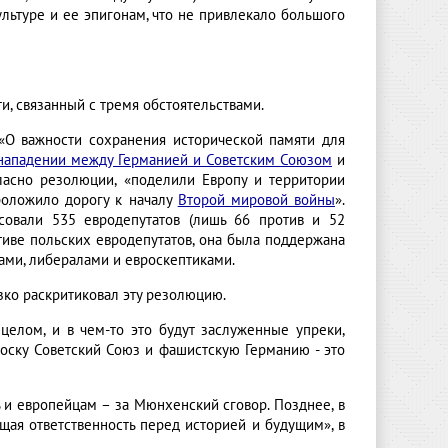
льтуре и ее эпигонам, что не привлекало большого
и, связанный с тремя обстоятельствами.
«О важности сохранения исторической памяти для
нападении между Германией и Советским Союзом
и
гласно резолюции, «поделили Европу и территории
роложило дорогу к началу
Второй мировой войны
».
совали 535 евродепутатов (лишь 66 против и 52
тиве польских евродепутатов, она была поддержана
ами, либералами и евроскептиками.
зко раскритиковал эту резолюцию.
целом, и в чем-то это будут заслуженные упреки,
 доску Советский Союз и фашистскую Германию - это
 и европейцам – за Мюнхенский сговор. Позднее, в
щая ответственность перед историей и будущим», в