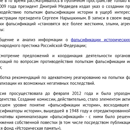
ое в то время рассматривалось в публичном пространстве только к
009 года президент Дмитрий Медведев издал указ о создании п
водействию попыткам фальсификации истории в ущерб интерес
истрации президента Сергеем Нарышкиным. В записи в своем виде
ки фальсификаций «становятся все более жесткими, злыми, агр
ы:
бщение и анализ информации о
фальсификации исторически
народного престижа Российской Федерации;
смотрение предложений и координация деятельности органов
изаций по вопросам противодействия попыткам фальсификации и
;
ботка рекомендаций по адекватному реагированию на попытки фа
ализации их возможных негативных последствий.
сия просуществовала до февраля 2012 года и была упразд
дентства. Создание комиссии, действительно, стало элементом акт
сшем уровне понятие «фальсификации истории», восходившее
сификаторы истории», вышедшей в 1948 году и отредактированной
рнативы криминализации «фальсификаций» - с ними было решено
ижения собственной повестки (в том числе посредством публикац
ся фонд «Историческая память»).