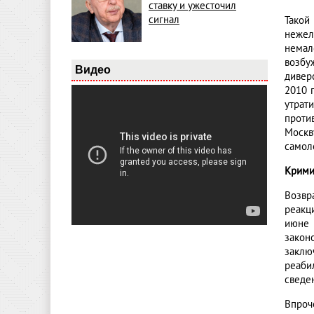
ставку и ужесточил
сигнал
Такой
нежел
немал
возбу
Видео
дивер
2010 
утрат
проти
Москв
самол
Крими
Возвр
реакц
июне 
закон
заклю
реаби
сведе
Впроч