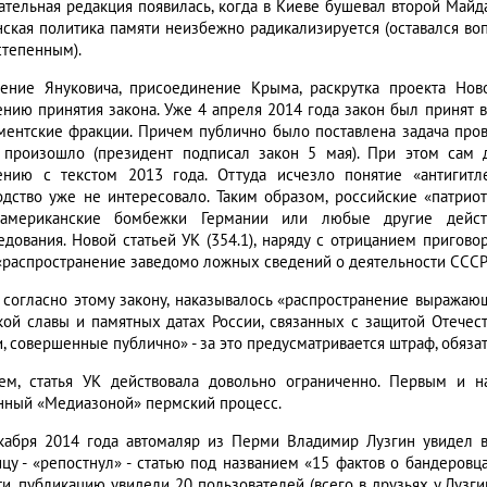
ательная редакция появилась, когда в Киеве бушевал второй Майдан
нская политика памяти неизбежно радикализируется (оставался воп
степенным).
ение Януковича, присоединение Крыма, раскрутка проекта Но
ению принятия закона. Уже 4 апреля 2014 года закон был принят в
ментские фракции. Причем публично было поставлена задача пров
 произошло (президент подписал закон 5 мая). При этом сам
ению с текстом 2013 года. Оттуда исчезло понятие «антигитл
одство уже не интересовало. Таким образом, российские «патрио
-американские бомбежки Германии или любые другие дейст
едования. Новой статьей УК (354.1), наряду с отрицанием пригов
«распространение заведомо ложных сведений о деятельности СССР
, согласно этому закону, наказывалось «распространение выража
кой славы и памятных датах России, связанных с защитой Отечес
и, совершенные публично» - за это предусматривается штраф, обяз
ем, статья УК действовала довольно ограниченно. Первым и 
нный «Медиазоной» пермский процесс.
кабря 2014 года автомаляр из Перми Владимир Лузгин увидел в
ицу - «репостнул» - статью под названием «15 фактов о бандеровц
ти, публикацию увидели 20 пользователей (всего в друзьях у Лузг