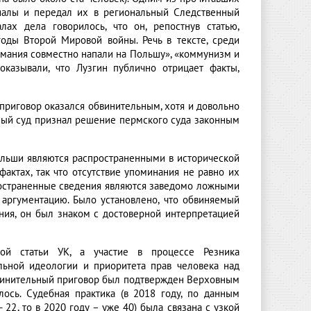
риалы и передал их в региональный Следственный
лах дела говорилось, что он, репостнув статью,
оды Второй Мировой войны. Речь в тексте, среди
рмания совместно напали на Польшу», «коммунизм и
оказывали, что Лузгин публично отрицает факты,
приговор оказался обвинительным, хотя и довольно
вный суд признал решение пермского суда законным
ольши являются распространенными в исторической
актах, так что отсутствие упоминания не равно их
пространенные сведения являются заведомо ложными
 аргументацию. Было установлено, что обвиняемый
ения, он был знаком с достоверной интерпретацией
ой статьи УК, а участие в процессе Резника
льной идеологии и приоритета прав человека над
бвинительный приговор был подтвержден Верховным
ось. Судебная практика (в 2018 году, по данным
 22, то в 2020 году – уже 40) была связана с узкой