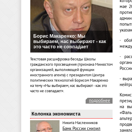
котор
мае 2
проти
админ
попыт
указан
Борис Макаренко: Мы
·
обо
выбираем, нас выбирают - как
между
это часто не совпадает
·
рас
Текстовая расшифровка беседы Школы
орган
гражданского просвещения (признана Минюстом
России
организацией, выполняющей функции
иностранного агента) с президентом Центра
·
выра
политических технологий Борисом Макаренко
нейтр
на тему «Мы выбираем, нас выбирают - как это
часто не совпадает».
Комис
подробнее
прези
на вы
«Фаль
Колонка экономиста
альте
Никита Масленников
продв
Банк России снизил
занял