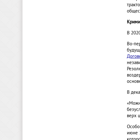
тракт
общес
Кримин
В 202
Во-пе
будущ
Догов
незав
Резол
возде
основ
В дек
«Можн
безус
верх ц
Особо
июне 
котор