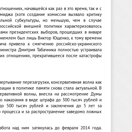
тношениях, начавшейся как раз в это время, так и с
миджа (хотя создание комиссии вызвало критику
альной субкультуры, но меньшую, чем в случае
российской внешней политики характеризовалось
тами президентских выборов, прошедших в январе
риемлем был лишь Виктор Ющенко, к тому времени
ича привела к смягчению российско-украинского
министра Дмитрия Табачника полностью устраивала
ких отношениях, прекратившееся после катастрофы
вертывание перезагрузки, консервативная волна как
зации в политике памяти снова стала актуальной. В
сервативной волны, внесла на рассмотрение Думы
го наказания в виде штрафа до 300 тысяч рублей и
до 500 тысяч рублей и заключения до 5 лет за
о процесса и за распространение заведомо ложных
абота над ним затянулась до февраля 2014 года.