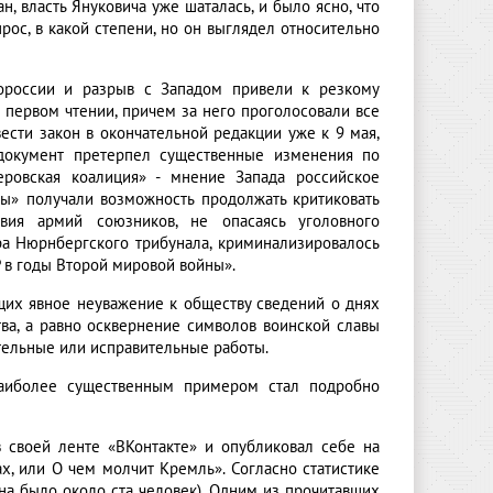
, власть Януковича уже шаталась, и было ясно, что
рос, в какой степени, но он выглядел относительно
вороссии и разрыв с Западом привели к резкому
 первом чтении, причем за него проголосовали все
ести закон в окончательной редакции уже к 9 мая,
 документ претерпел существенные изменения по
еровская коалиция» - мнение Запада российское
ты» получали возможность продолжать критиковать
вия армий союзников, не опасаясь уголовного
ора Нюрнбергского трибунала, криминализировалось
 в годы Второй мировой войны».
ющих явное неуважение к обществу сведений о днях
тва, а равно осквернение символов воинской славы
ательные или исправительные работы.
наиболее существенным примером стал подробно
 своей ленте «ВКонтакте» и опубликовал себе на
ах, или О чем молчит Кремль». Согласно статистике
ина было около ста человек). Одним из прочитавших