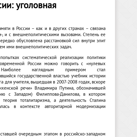
ии: уголовная
мяти в России – как и в других странах – связана
и-, и с внешнеполитическими вызовами. Степень ее
нередко обусловлена расстановкой сил внутри элит
ием ими внешнеполитических задач.
попытках систематической реализации политики
современной России можно говорить с «нулевых
 Наиболее наглядным примером стал
авшийся государственной властью учебник истории
ига для учителя, вышедшая в 2007-2008 годах, вскоре
хенской речи» Владимира Путина, обозначившей
цию с Западом) Филиппова-Данилова, в котором
ь теория тоталитаризма, а деятельность Сталина
валась в контексте авторитарной модернизации
 ставшей очередным этапом в российско-западном