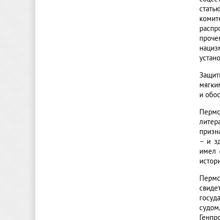
стать
комит
распр
проче
нациз
устан
Защит
мягки
и обо
Пермс
литер
призн
– и з
имел 
истор
Пермс
свиде
госуд
судом
Генпро