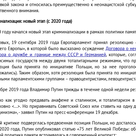
овкой закона и относилась преимущественно к неонацистской субку
твенного внимания.
ализация: новый этап (с 2020 года)
0 году начался новый этап криминализации в рамках политики памят
рвых, 19 сентября 2019 года Европарламент принял резолюцию 
его Европы», в которой было высказано осуждение
Договора о не
ора о дружбе и границе между СССР и Германией
, которые, со
исимых государств между двумя тоталитарными режимами, что п
юция была принята по инициативе Польши, но за нее проголо
ржались). Таким образом, хотя резолюция была принята по инициа
ными парламентскими группами – правоцентристами, левоцентрист
абре 2019 года Владимир Путин трижды в течение одной недели ре
о как угодно предавать анафеме и сталинизм, и тоталитаризм в 
ловно <...>. Но приравнивать Советский Союз или ставить на одну
инизма», - заявил Путин на пресс-конференции 19 декабря.
й критике подверглась предвоенная позиция Польши, но досталось
2020 года, Путин опубликовал статью «75 лет Великой Победы: об
ой политика памяти встраивалась в современный контекст: