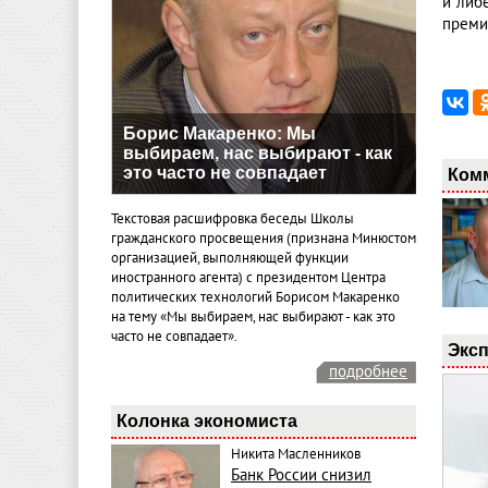
и либ
преми
Борис Макаренко: Мы
выбираем, нас выбирают - как
это часто не совпадает
Ком
Текстовая расшифровка беседы Школы
гражданского просвещения (признана Минюстом
организацией, выполняющей функции
иностранного агента) с президентом Центра
политических технологий Борисом Макаренко
на тему «Мы выбираем, нас выбирают - как это
часто не совпадает».
Эксп
подробнее
Колонка экономиста
Никита Масленников
Банк России снизил