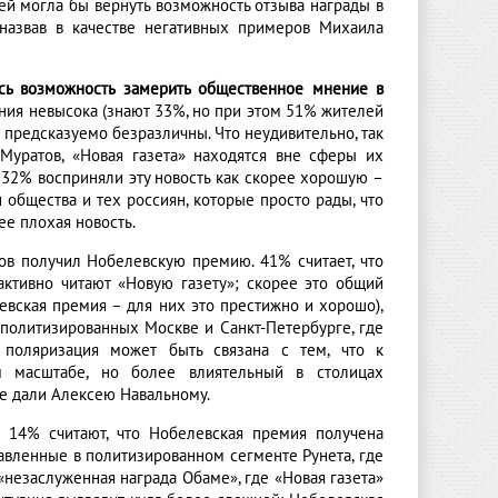
ней могла бы вернуть возможность отзыва награды в
 назвав в качестве негативных примеров Михаила
сь возможность замерить общественное мнение в
ения невысока (знают 33%, но при этом 51% жителей
предсказуемо безразличны. Что неудивительно, так
уратов, «Новая газета» находятся вне сферы их
 32% восприняли эту новость как скорее хорошую –
 общества и тех россиян, которые просто рады, что
ее плохая новость.
ов получил Нобелевскую премию. 41% считает, что
ктивно читают «Новую газету»; скорее это общий
евская премия – для них это престижно и хорошо),
 политизированных Москве и Санкт-Петербурге, где
 поляризация может быть связана с тем, что к
м масштабе, но более влиятельный в столицах
не дали Алексею Навальному.
 14% считают, что Нобелевская премия получена
авленные в политизированном сегменте Рунета, где
«незаслуженная награда Обаме», где «Новая газета»