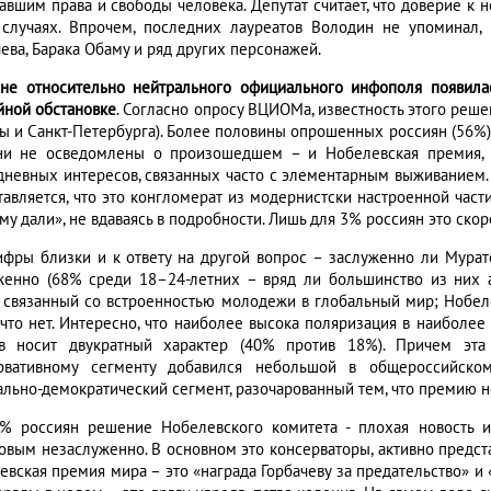
авшим права и свободы человека. Депутат считает, что доверие к 
 случаях. Впрочем, последних лауреатов Володин не упоминал,
ева, Барака Обаму и ряд других персонажей.
не относительно нейтрального официального инфополя появила
йной обстановке
. Согласно опросу ВЦИОМа, известность этого реш
ы и Санкт-Петербурга). Более половины опрошенных россиян (56%) 
ни не осведомлены о произошедшем – и Нобелевская премия, М
дневных интересов, связанных часто с элементарным выживанием.
тавляется, что это конгломерат из модернистски настроенной части
у дали», не вдаваясь в подробности. Лишь для 3% россиян это скор
ифры близки и к ответу на другой вопрос – заслуженно ли Мурат
женно (68% среди 18–24-летних – вряд ли большинство из них а
, связанный со встроенностью молодежи в глобальный мир; Нобел
 что нет. Интересно, что наиболее высока поляризация в наиболее
в носит двукратный характер (40% против 18%). Причем эта
рвативному сегменту добавился небольшой в общероссийско
ально-демократический сегмент, разочарованный тем, что премию 
% россиян решение Нобелевского комитета - плохая новость и
овым незаслуженно. В основном это консерваторы, активно предст
евская премия мира – это «награда Горбачеву за предательство» и 