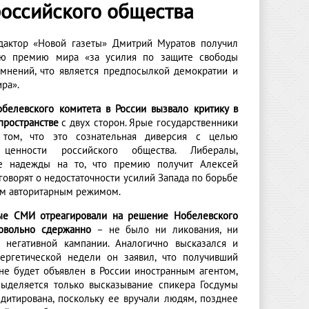
российского общества
дактор «Новой газеты» Дмитрий Муратов получил
ую премию мира «за усилия по защите свободы
мнений, что является предпосылкой демократии и
ра».
белевского комитета в России вызвало критику в
пространстве
с двух сторон. Ярые государственники
 том, что это сознательная диверсия с целью
 ценности российского общества. Либералы,
ие надежды на то, что премию получит Алексей
говорят о недостаточности усилий Запада по борьбе
им авторитарным режимом.
ые СМИ отреагировали на решение Нобелевского
овольно сдержанно
– не было ни ликования, ни
 негативной кампании. Аналогично высказался и
ергетической недели он заявил, что получивший
е будет объявлен в России иностранным агентом,
Выделяется только высказывание спикера Госдумы
дитирована, поскольку ее вручали людям, позднее