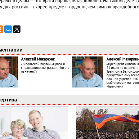
ералы в целом – это враги народа, пятая колонна. На самом деле 
я для россиян – скорее предмет гордости, чем символ враждебного
ментарии
Алексей Макаркин:
Алексей Макаркин
«В польской партии «Право и
«Президент Ливана 
справедливость» раскол. Что это
21 июля на встрече 
означает?»
Трампом в Белом до
представил ему все
план по укреплению
стабильности на гран
Израилем»
ертиза