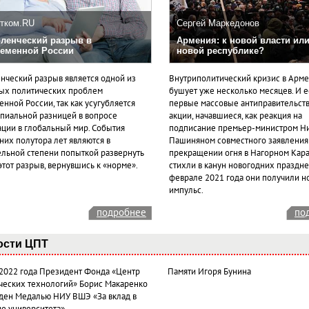
тком.RU
Сергей Маркедонов
ленческий разрыв в
Армения: к новой власти или
еменной России
новой республике?
нческий разрыв является одной из
Внутриполитический кризис в Арм
ых политических проблем
бушует уже несколько месяцев. И 
нной России, так как усугубляется
первые массовые антиправительст
пиальной разницей в вопросе
акции, начавшиеся, как реакция на
ации в глобальный мир. События
подписание премьер-министром Н
них полутора лет являются в
Пашиняном совместного заявления
ельной степени попыткой развернуть
прекращении огня в Нагорном Кара
этот разрыв, вернувшись к «норме».
стихли в канун новогодних празднес
феврале 2021 года они получили н
импульс.
подробнее
по
ости ЦПТ
 2022 года Президент Фонда «Центр
Памяти Игоря Бунина
ческих технологий» Борис Макаренко
ден Медалью НИУ ВШЭ «За вклад в