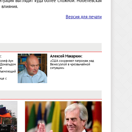
ситуация выглядит куда более сложной: Нобелевская
 влияния.
Версия для печати
:
Алексей Макаркин:
Жозеф Аун
«США сохраняют патронаж над
с Дональдом
Венесуэлой в чрезвычайной
ме
ситуации»
объемлющий
ице с