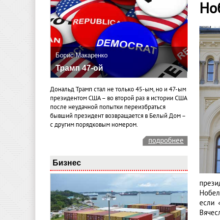
Но
Борис Макаренко
Трамп 47-ой
Дональд Трамп стал не только 45-ым, но и 47-ым
президентом США – во второй раз в истории США
после неудачной попытки переизбраться
бывший президент возвращается в Белый Дом –
с другим порядковым номером.
подробнее
Бизнес
прези
Нобел
если 
Вячес