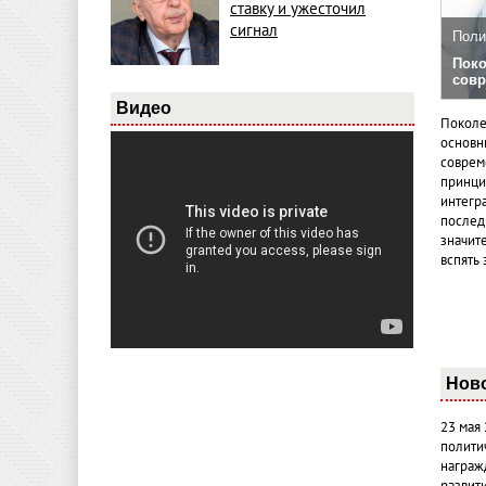
ставку и ужесточил
сигнал
Поли
Поко
совр
Видео
Поколе
основн
совреме
принци
интегр
послед
значит
вспять 
Нов
23 мая
полити
награж