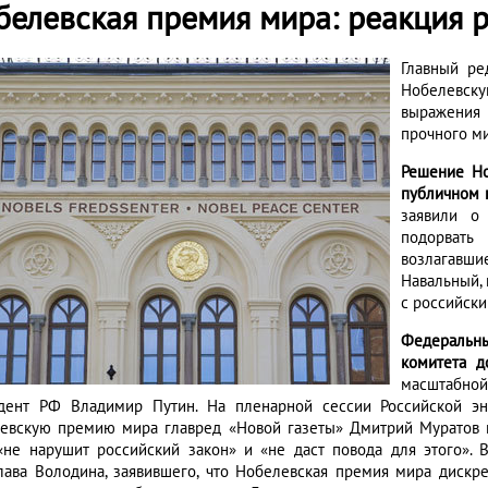
белевская премия мира: реакция 
Главный ре
Нобелевск
выражения 
прочного ми
Решение Но
публичном 
заявили о
подорвать
возлагавш
Навальный, 
с российск
Федеральн
комитета д
масштабной
дент РФ Владимир Путин. На пленарной сессии Российской эн
евскую премию мира главред «Новой газеты» Дмитрий Муратов н
«не нарушит российский закон» и «не даст повода для этого». 
лава Володина, заявившего, что Нобелевская премия мира дискре