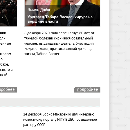
Эмиль Дабагян
 к
Уругваец Табаре Васкес: хирург на
вершине власти
ении
6 декабря 2020 года перешагнув 80 лет, от
если
тяжелой болезни скончался обаятельный
венные
человек, выдающийся деятель, блестящий
медик онколог, практиковавший до конца
иколом
жизни, Табаре Васкес.
 о
бахе,
тв, то в
овый
дробнее
подробнее
24 декабря Борис Макаренко дал интервью
новостному порталу НИУ ВШЭ, посвященное
распаду СССР