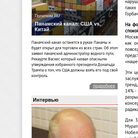
наруш
таких
Горбач
Политком.RU
Панамский канал: США vs.
На фо
Китай
споко
Москв
Панамский канал останется в руках Панамы и
как о
будет открыт для торговли из всех стран. Об этом
повсе
заявил панамский администратор водного пути,
предс
Рикаурте Васкес который назвал опасными
«нашем
утверждения избранного президента Дональда
Трампа о том, что США должны взять его под свой
Эти ц
контроль.
заслу
тренд
подробнее
14% -
разры
Интервью
консе
радик
Для 3
Мурат
Нобел