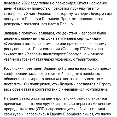
половине 2022 года точно не произойдет. Спустя несколько
дней «Газпром» полностью прекратил прокачку газа по
газопроводу Ямал - Европа, по которому газ через Белоруссию
поступает в Польшу и Германию. При этом продолжаются
реверсные поставки - газ идет в Польшу.
Западные политики заявляют, что действия «Газпрома были
целенаправленными на фоне затягивания сертификации
«Северного потока-2» и именно они привели к рекордному
росту цен на газ. Глава компании «Оператор ГТС Украины»
считает, что «Газпром» шантажирует Европу еще и отказом
увеличить транзит газа через украинскую территорию.
Российский президент Владимир Путина на ежегодной пресс-
конференции заявил, что «никакой правды» в подобных
обвинения нет, «просто попытка с ног на голову опять все
поставить». Он подчеркнул, что «Газпром» поставляет в Европу
весь объем газа в соответствии с имеющимися контрактами.
На фоне резкого скачка цен европейский рынок становится
привлекательным для других игроков. Танкеры со сжиженным
природным газом (СПГ), направляющиеся в Азию, сменили
свой курс и направились в Европу. Bloomberg пишет, что число