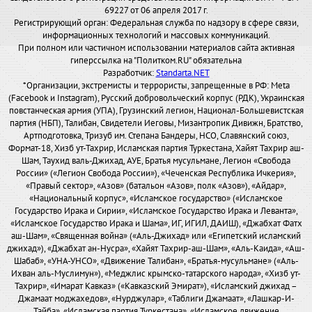
69227 от 06 апреля 2017 г.
Регистрирующий орган: Федеральная служба по надзору в сфере связи,
информационных технологий и массовых коммуникаций.
При полном или частичном использовании материалов сайта активная
гиперссылка на "Политком.RU" обязательна
Разработчик:
Standarta.NET
*Организации, экстремисты и террористы, запрещенные в РФ: Meta
(Facebook и Instagram), Русский добровольческий корпус (РДК), Украинская
повстанческая армия (УПА), Грузинский легион, Национал-Большевистская
партия (НБП), Талибан, Свидетели Иеговы, Мизантропик Дивижн, Братство,
Артподготовка, Тризуб им. Степана Бандеры, НСО, Славянский союз,
Формат-18, Хизб ут-Тахрир, Исламская партия Туркестана, Хайят Тахрир аш-
Шам, Таухид валь-Джихад, АУЕ, Братья мусульмане, Легион «Свобода
России» («Легион Свобода России»), «Чеченская Республика Ичкерия»,
«Правый сектор», «Азов» (батальон «Азов», полк «Азов»), «Айдар»,
«Национальный корпус», «Исламское государство» («Исламское
Государство Ирака и Сирии», «Исламское Государство Ирака и Леванта»,
«Исламское Государство Ирака и Шама», ИГ, ИГИЛ, ДАИШ), «Джабхат Фатх
аш-Шам», «Священная война» («Аль-Джихад» или «Египетский исламский
джихад»), «Джабхат ан-Нусра», «Хайят Тахрир-аш-Шам», «Аль-Каида», «Аш-
Шабаб», «УНА-УНСО», «Движение Талибан», «Братья-мусульмане» («Аль-
Ихван аль-Муслимун»), «Меджлис крымско-татарского народа», «Хизб ут-
Тахрир», «Имарат Кавказ» («Кавказский Эмират»), «Исламский джихад –
Джамаат моджахедов», «Нурджулар», «Таблиги Джамаат», «Лашкар-И-
Тайба», «Исламская партия Туркестана», «Исламское движение