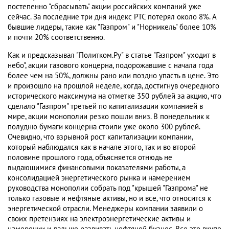
постепенно "сбрасывать" акции российских компаний уже
сейчас. За последние три дня индекс РТС потерял около 8%. А
бывшие лидеры, такие как "Газпром" и "Норникель" более 10%
и почти 20% соответственно.
Как и предсказывал "Политком.Ру" в статье "Газпром" уходит в
небо", акции газового концерна, подорожавшие с начала года
более чем на 50%, должны рано или поздно упасть в цене. Это
и произошло на прошлой неделе, когда, достигнув очередного
исторического максимума на отметке 350 рублей за акцию, что
сделало "Газпром" третьей по капитализации компанией в
мире, акции монополии резко пошли вниз. В понедельник к
полудню бумаги концерна стоили уже около 300 рублей.
Очевидно, что взрывной рост капитализации компании,
который наблюдался как в начале этого, так и во второй
половине прошлого года, объясняется отнюдь не
выдающимися финансовыми показателями работы, а
консолидацией энергетического рынка и намерением
руководства монополии собрать под "крышей "Газпрома" не
только газовые и нефтяные активы, но и все, что относится к
энергетической отрасли. Менеджеры компании заявили о
своих претензиях на электроэнергетические активы и