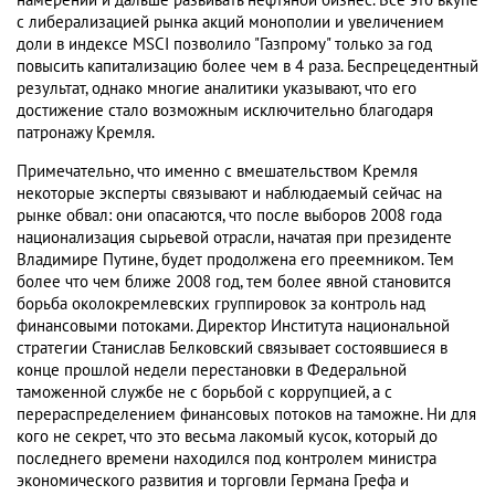
намерении и дальше развивать нефтяной бизнес. Все это вкупе
с либерализацией рынка акций монополии и увеличением
доли в индексе MSCI позволило "Газпрому" только за год
повысить капитализацию более чем в 4 раза. Беспрецедентный
результат, однако многие аналитики указывают, что его
достижение стало возможным исключительно благодаря
патронажу Кремля.
Примечательно, что именно с вмешательством Кремля
некоторые эксперты связывают и наблюдаемый сейчас на
рынке обвал: они опасаются, что после выборов 2008 года
национализация сырьевой отрасли, начатая при президенте
Владимире Путине, будет продолжена его преемником. Тем
более что чем ближе 2008 год, тем более явной становится
борьба околокремлевских группировок за контроль над
финансовыми потоками. Директор Института национальной
стратегии Станислав Белковский связывает состоявшиеся в
конце прошлой недели перестановки в Федеральной
таможенной службе не с борьбой с коррупцией, а с
перераспределением финансовых потоков на таможне. Ни для
кого не секрет, что это весьма лакомый кусок, который до
последнего времени находился под контролем министра
экономического развития и торговли Германа Грефа и