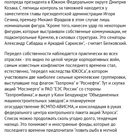
полпреда президента в Южном Федеральном округе Дмитрия
Козака. С пятницы контроль за таможней находится у
заместителя главы президентской администрации Игоря
Сечина, премьер Михаил Фрадков в этом случае лишь
номинальная фигура. "Кроме того, нанесен удар по некоторым
фигурам, которые выстраивали собственные коммуникации, не
подконтрольные Кремлю, в силовых структурах. Это сенаторы
Александр Сабадаш и Аркадий Саркисян", - считает Белковский.
Передел собственности наблюдается практически во всех
отраслях - это видно по целой череде корпоративных войн,
самым известным конфликтом последнего времени стал,
естественно, "передел наследства ЮКОСа", в котором
участвовали две наиболее сильные кремлевские группировки,
выступавшие под флагом "Газпрома" и "Роснефти". Тут и скупка
акций "Мосэнерго" и РАО "ЕЭС России" со стороны
"Газпромбанка", и выкуп у Кахи Бендукидзе "Объединенных
машиностроительных заводов", и планируемое
огосударствление ВСМПО-АВИСМА, и консолидация в руках
федерального центра контрольного пакета акций "Алроса".
Список можно продолжать сколь угодно долго, тенденция
налицо. Это понимают и иностранные фонды, которые до
последнего времени предпочитали "ловить рыбу в мутной