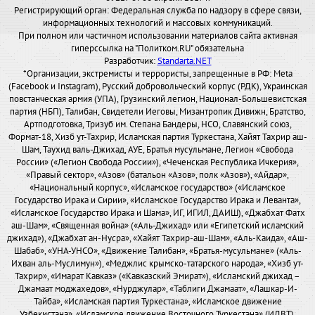
Регистрирующий орган: Федеральная служба по надзору в сфере связи,
информационных технологий и массовых коммуникаций.
При полном или частичном использовании материалов сайта активная
гиперссылка на "Политком.RU" обязательна
Разработчик:
Standarta.NET
*Организации, экстремисты и террористы, запрещенные в РФ: Meta
(Facebook и Instagram), Русский добровольческий корпус (РДК), Украинская
повстанческая армия (УПА), Грузинский легион, Национал-Большевистская
партия (НБП), Талибан, Свидетели Иеговы, Мизантропик Дивижн, Братство,
Артподготовка, Тризуб им. Степана Бандеры, НСО, Славянский союз,
Формат-18, Хизб ут-Тахрир, Исламская партия Туркестана, Хайят Тахрир аш-
Шам, Таухид валь-Джихад, АУЕ, Братья мусульмане, Легион «Свобода
России» («Легион Свобода России»), «Чеченская Республика Ичкерия»,
«Правый сектор», «Азов» (батальон «Азов», полк «Азов»), «Айдар»,
«Национальный корпус», «Исламское государство» («Исламское
Государство Ирака и Сирии», «Исламское Государство Ирака и Леванта»,
«Исламское Государство Ирака и Шама», ИГ, ИГИЛ, ДАИШ), «Джабхат Фатх
аш-Шам», «Священная война» («Аль-Джихад» или «Египетский исламский
джихад»), «Джабхат ан-Нусра», «Хайят Тахрир-аш-Шам», «Аль-Каида», «Аш-
Шабаб», «УНА-УНСО», «Движение Талибан», «Братья-мусульмане» («Аль-
Ихван аль-Муслимун»), «Меджлис крымско-татарского народа», «Хизб ут-
Тахрир», «Имарат Кавказ» («Кавказский Эмират»), «Исламский джихад –
Джамаат моджахедов», «Нурджулар», «Таблиги Джамаат», «Лашкар-И-
Тайба», «Исламская партия Туркестана», «Исламское движение
Узбекистана», «Исламское движение Восточного Туркестана» (ИДВТ),