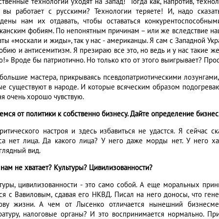
ственные технологии уходят на Запад!" Тогда как, напротив, техно
 вы работает с русскими? Технологии теряете! И, надо сказа
дены нам их отдавать, чтобы оставаться конкурентоспособны
канским фобиям. По непонятным причинам – или же вследствие наш
ты «москали и жиды», так у нас - американцы. Я сам с Западной Укр
обию и антисемитизм. Я презираю все это, но ведь и у нас такие 
ю!» Вроде бы патриотично. Но только кто от этого выигрывает? Про
 большие мастера, прикрываясь псевдопатриотическими лозунгами,
ые существуют в народе. И которые всяческим образом подогреваютс
ня очень хорошо чувствую.
немся от политики к собственно бизнесу. Дайте определение бизнес
критического настроя и здесь избавиться не удастся. Я сейчас с
са нет лица. Да какого лица? У него даже морды нет. У него ха
глядный вид.
о нам не хватает? Культуры? Цивилизованности?
ьтуры, цивилизованности - это само собой. А еще моральных при
ся с Вавиловым, сдавая его НКВД. Писал на него доносы, что гене
ову жизни. А чем от Лысенко отличается нынешний бизнесмен
ратуру, налоговые органы? И это воспринимается нормально. Приб