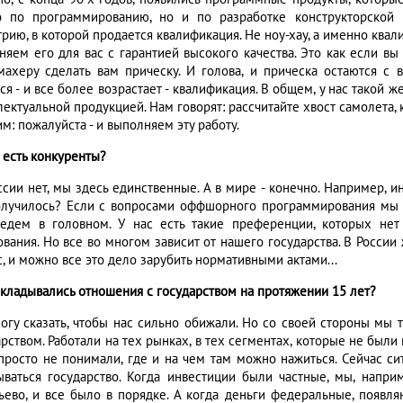
о по программированию, но и по разработке конструкторской 
трию, в которой продается квалификация. Не ноу-хау, а именно ква
няем его для вас с гарантией высокого качества. Это как если вы
махеру сделать вам прическу. И голова, и прическа остаются с 
ся - и все более возрастает - квалификация. В общем, у нас такой ж
лектуальной продукцией. Нам говорят: рассчитайте хвост самолета,
м: пожалуйста - и выполняем эту работу.
с есть конкуренты?
ссии нет, мы здесь единственные. А в мире - конечно. Например, и
олучилось? Если с вопросами оффшорного программирования мы п
едем в головном. У нас есть такие преференции, которых нет 
ования. Но все во многом зависит от нашего государства. В Росси
, и можно все это дело зарубить нормативными актами...
 складывались отношения с государством на протяжении 15 лет?
могу сказать, чтобы нас сильно обижали. Но со своей стороны мы 
арством. Работали на тех рынках, в тех сегментах, которые не был
 просто не понимали, где и на чем там можно нажиться. Сейчас си
ываться государство. Когда инвестиции были частные, мы, напри
ьево, и все было в порядке. А когда деньги федеральные, появл