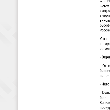
Отече
зачем
вынуж
амери
винова
русоф
Росси
У нас
котор
сегод
- Вер
- От 
бизне
непри
- Чег
- Кул
борол
Вавил
проку