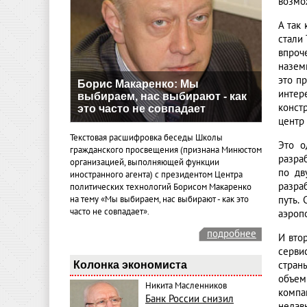
возмо
А так
стали
впроч
назем
это п
Борис Макаренко: Мы
интер
выбираем, нас выбирают - как
конст
это часто не совпадает
центр
Текстовая расшифровка беседы Школы
Это о
гражданского просвещения (признана Минюстом
разра
организацией, выполняющей функции
по дв
иностранного агента) с президентом Центра
разра
политических технологий Борисом Макаренко
на тему «Мы выбираем, нас выбирают - как это
путь.
часто не совпадает».
аэроп
подробнее
И вто
серви
Колонка экономиста
стран
объем
Никита Масленников
компа
Банк России снизил
недав