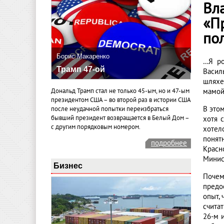
Вл
«П
по
Борис Макаренко
…Я ро
Трамп 47-ой
Васил
шляхе
Дональд Трамп стал не только 45-ым, но и 47-ым
мамой
президентом США – во второй раз в истории США
В это
после неудачной попытки переизбраться
бывший президент возвращается в Белый Дом –
хотя 
с другим порядковым номером.
хотел
понят
подробнее
Красн
Минист
Бизнес
Почем
предо
опыт, 
счита
26-м 