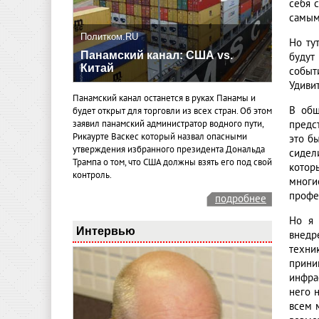
себя 
самым
Политком.RU
Но ту
Панамский канал: США vs.
будут
Китай
событ
Удивит
Панамский канал останется в руках Панамы и
В общ
будет открыт для торговли из всех стран. Об этом
предст
заявил панамский администратор водного пути,
Рикаурте Васкес который назвал опасными
это б
утверждения избранного президента Дональда
сидел
Трампа о том, что США должны взять его под свой
котор
контроль.
многи
профе
подробнее
Но я 
Интервью
внедр
техни
прини
инфра
него 
всем 