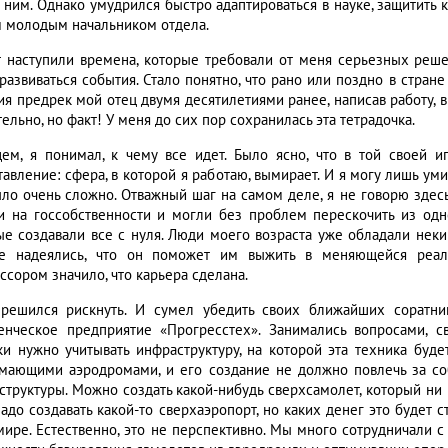
с ним. Однако умудрился быстро адаптироваться в науке, защитить 
 молодым начальником отдела.
т наступили времена, которые требовали от меня серьезных решен
 развиваться события. Стало понятно, что рано или поздно в стран
ия предрек мой отец двумя десятилетиями ранее, написав работу, 
ельно, но факт! У меня до сих пор сохранилась эта тетрадочка.
ем, я понимал, к чему все идет. Было ясно, что в той своей и
авление: сфера, в которой я работаю, вымирает. И я могу лишь умир
ыло очень сложно. Отважный шаг на самом деле, я не говорю здесь
и на госсобственности и могли без проблем перескочить из одн
ые создавали все с нуля. Люди моего возраста уже обладали неким
е надеялись, что он поможет им выжить в меняющейся реаль
ссором значило, что карьера сделана.
решился рискнуть. И сумел убедить своих ближайших соратни
енческое предприятие «Прогресстех». Занимались вопросами, 
ки нужно учитывать инфраструктуру, на которой эта техника буд
мающими аэродромами, и его создание не должно повлечь за с
структуры. Можно создать какой-нибудь сверхсамолет, который ни 
надо создавать какой-то сверхаэропорт, но каких денег это будет 
мире. Естественно, это не перспективно. Мы много сотрудничали с