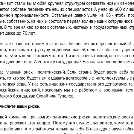
а - вот стали вы (любая крупная структура) создавать новый самоле
яется соблазн переманить наших специалистов. А у нас из 600 с л
ионной промышленности. Остальные давно ушли из КБ - чтобы про
е, собственно, из них и состояла первая волна наших сотрудников. 
а. В то время как во всех остальных, частных и государственных, 
т даже до 70 лет.
ня все начинают понимать, что наш бизнес очень перспективный. И 
но, что создать структуру, подобную нашей, нельзя, соблазн сущес
ит загубить дело. Потому что этот бизнес очень тонкий, он связан 
это доверие есть. А есть ли у государства? Насколько оно добиваетс
ас главный риск - политический. Если страна будет вести себя 
ять, то кто же будет нам отдавать долгосрочные интеллектуальные
нь тонкая вещь. У нас есть лицензия государственного департамент
оссийских лицензий, поскольку мы не работаем с военными тех
ского брэнда, как Сухой или Туполев.
ечислите ваши риски.
ашей компании три врага: политические риски, политические риски
ень тревожит этот вопрос. Потому что стукнет, например, кому-то в
и работают! А мы работаем только на себя. В наш адрес звучат обви