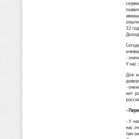
сервис
появл
авиац
опытны
32 год
Доходи
Сегод
очевид
- знач
У нас 
Для н
довер
- оче
нет р
россий
- Пер
- У н
нас оч
там он