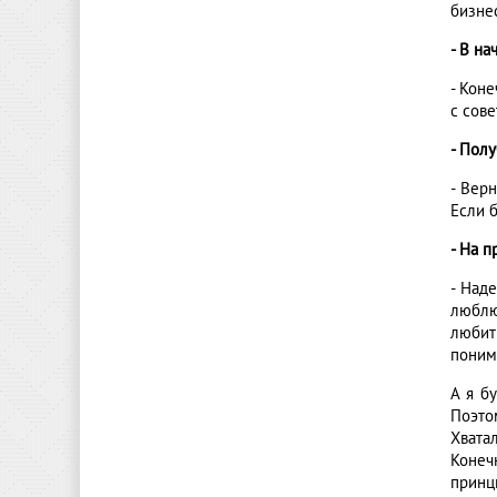
бизне
- В на
- Кон
с сове
- Полу
- Верн
Если 
- На п
- Над
люблю
любит
поним
А я б
Поэто
Хвата
Конеч
принц