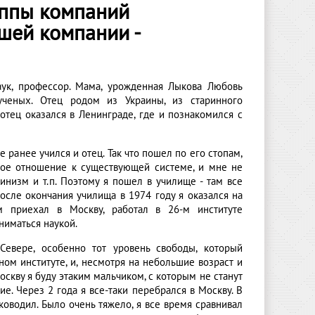
уппы компаний
ашей компании -
аук, профессор. Мама, урожденная Лыкова Любовь
 ученых. Отец родом из Украины, из старинного
отец оказался в Ленинграде, где и познакомился с
 ранее учился и отец. Так что пошел по его стопам,
кое отношение к существующей системе, и мне не
низм и т.п. Поэтому я пошел в училище - там все
После окончания училища в 1974 году я оказался на
 приехал в Москву, работал в 26-м институте
ниматься наукой.
Севере, особенно тот уровень свободы, который
ом институте, и, несмотря на небольшие возраст и
оскву я буду этаким мальчиком, с которым не станут
ие. Через 2 года я все-таки перебрался в Москву. В
уководил. Было очень тяжело, я все время сравнивал