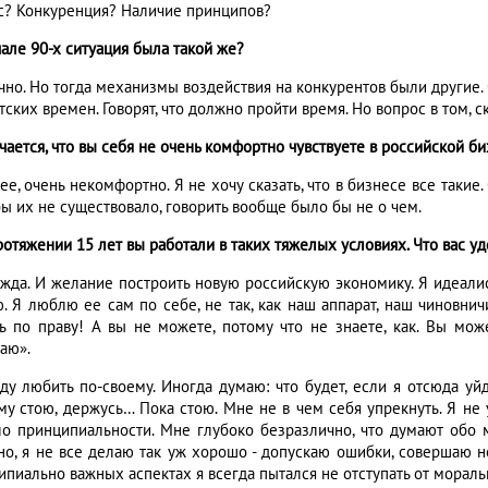
с? Конкуренция? Наличие принципов?
чале 90-х ситуация была такой же?
ечно. Но тогда механизмы воздействия на конкурентов были другие.
тских времен. Говорят, что должно пройти время. Но вопрос в том,
чается, что вы себя не очень комфортно чувствуете в российской б
ее, очень некомфортно. Я не хочу сказать, что в бизнесе все такие.
бы их не существовало, говорить вообще было бы не о чем.
ротяжении 15 лет вы работали в таких тяжелых условиях. Что вас у
ежда. И желание построить новую российскую экономику. Я идеалист
. Я люблю ее сам по себе, не так, как наш аппарат, наш чиновнич
ь по праву! А вы не можете, потому что не знаете, как. Вы мож
аю».
уду любить по-своему. Иногда думаю: что будет, если я отсюда уйд
му стою, держусь… Пока стою. Мне не в чем себя упрекнуть. Я не 
ло принципиальности. Мне глубоко безразлично, что думают обо
но, я не все делаю так уж хорошо - допускаю ошибки, совершаю не
ипиально важных аспектах я всегда пытался не отступать от морал