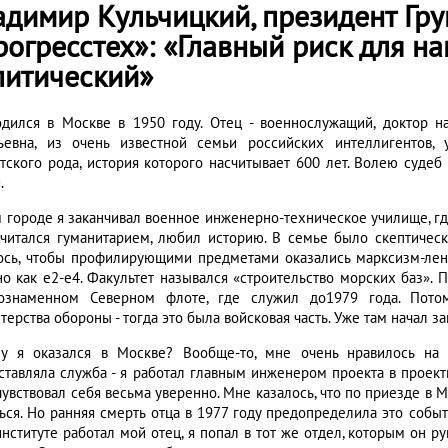
адимир Кульчицкий, президент Гр
рогресстех»: «Главный риск для н
литический»
дился в Москве в 1950 году. Отец - военнослужащий, доктор н
ьевна, из очень известной семьи российских интеллигентов,
тского рода, история которого насчитывает 600 лет. Волею судеб 
.
м городе я заканчивал военное инженерно-техническое училище, где
считался гуманитарием, любил историю. В семье было скептичес
ось, чтобы профилирующими предметами оказались марксизм-лени
но как е2-е4. Факультет назывался «строительство морских баз». 
ознаменном Северном флоте, где служил до1979 года. Потом
ерства обороны - тогда это была войсковая часть. Уже там начал за
у я оказался в Москве? Вообще-то, мне очень нравилось на 
ставляла служба - я работал главным инженером проекта в проектн
чувствовал себя весьма уверенно. Мне казалось, что по приезде в М
ться. Но ранняя смерть отца в 1977 году предопределила это событ
институте работал мой отец, я попал в тот же отдел, которым он р