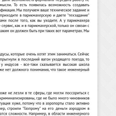
мысли. То есть появилась возможность создавать
лификация. Мы получаем ваше техническое задание и
 приходите в парикмахерскую и даете "техзадание"
вами после того, как вы уходите. А у парикмахера
е сервис, как и в парикмахерской, только он связан с
 каким он должен быть при таких вот параметрах. Мы
ндусы, которые очень хотят этим заниматься. Сейчас
рыгнули в последний вагон уходящего поезда, то
у индусов - все-таки сказывается высокая школа
и же нет должного понимания, что такое инженерный
тоже не лезли в те сферы, где могли поссориться с
и криминализированы, где не было много чиновников
туация хуже, потому что в аэропорты стало активно
мер, строили "Газпрому" на его деньги аэродром в
яются сложности. Например, в области инженерного