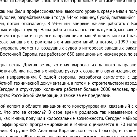
жности базирования самолетов на аэродромах и оптимизации опор с
 как мы были профессионалами высокого уровня, сразу начали пол
 Туполев, разрабатывавший тогда 344-ю машину, Сухой, пытавшийся 
ем, потом отказались). В 93-м мы впервые начали работать с Бо
ных инфраструктур. Наша работа оказалась очень нужной, мы завое
ривело к развитию целого направления в нашей деятельности. Сн
есах западных строительных и авиакомпаний, а потом, в 1999 году
руировать элементы воздушных судов в интересах западных заказ
 Восточной Европы, где работают 650 авиационных инженеров, по за
дна ветвь. Другая ветвь, которая выросла из данного направле
ботки облика наземных инфраструктур к созданию организации, кот
ум направлениям. С одной стороны, разработка самолетов, с др
боткой технической документации, а потом и строительством аэрод
 Сегодня в структурах холдинга работает больше 2000 человек, п
ортах Российской Федерации, а также за ее пределами.
рой аспект в области авиационного конструирования, связанный с 
с. Что это за отрасль? В свое время родилось так называемое 
ы, как Индия, получили колоссальные возможности. Сегодня майк
 оффшорного программирования в Индии оценивается в 20 млрд. 
нии. В группе IBS Анатолия Карачинского есть Люксофт, есть ком
но, с конца 90-х годов, появились программные продукты, котор