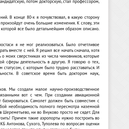
кандидатскую, потом докторскую, стал профессором,
ий. В конце 80-х я почувствовал, в какую сторону
е произойдут очень большие изменения. К слову, эти
в которой все было детальнейшим образом описано.
постаси я не мог реализоваться. Было отчетливое
ать вместе с ней. Я решил все начать сначала, хотя
 о моих сверстниках из числа чиновников, которые
ой сферы деятельность в другую. Я говорю о тех,
 статусом, с которым было трудно расставаться. И
ности. В советское время быть доктором наук,
ков. Мы создали малое научно-производственное
связанными вот с чем. При создании авиационной
ет базироваться. Самолет должен быть совместим с
обой необходимость полного пересмотра наземной
в Шереметьево, ни во Внуково просто не сядет. Для
стоить! Причем такие аэропорты нужно построить во
 КБ Антонова, Сухого, Туполева по вопросам оценки