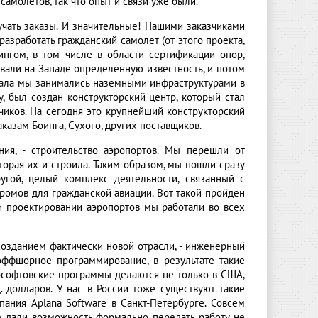
амолетов, так что опыт и связи уже были.
учать заказы. И значительные! Нашими заказчиками
разработать гражданский самолет (от этого проекта,
ингом, в том числе в области сертификации опор,
вали на Западе определенную известность, и потом
ачала мы занимались наземными инфраструктурами в
, был создан конструкторский центр, который стал
чиков. На сегодня это крупнейший конструкторский
казам Боинга, Сухого, других поставщиков.
ния, - строительство аэропортов. Мы перешли от
орая их и строила. Таким образом, мы пошли сразу
угой, целый комплекс деятельности, связанный с
ромов для гражданской авиации. Вот такой пройден
ри проектировании аэропортов мы работали во всех
созданием фактически новой отрасли, - инженерный
оффшорное программирование, в результате такие
рософтовские программы делаются не только в США,
долларов. У нас в России тоже существуют такие
пания Aplana Software в Санкт-Петербурге. Совсем
ые дали возможность формально передать работу не