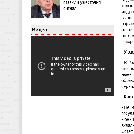
ставку и ужесточил
тольк
сигнал
индус
выпол
парик
остает
Видео
интел
говори
- У ва
- В Ро
что п
ныне 
образ
сервис
- Как
- Не 
госуд
- они
вклад
Остаф