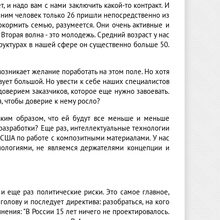
т, и надо вам с нами заключить какой-то контракт. И
ишним человек только 26 пришли непосредственно из
кормить семью, разумеется. Они очень активные и
Вторая волна - это молодежь. Средний возраст у нас
структурах в нашей сфере он существенно больше 50.
возникает желание поработать на этом поле. Но хотя
твует большой. Но увести к себе наших специалистов
с доверием заказчиков, которое еще нужно завоевать.
я, чтобы доверие к нему росло?
таким образом, что ей будут все меньше и меньше
 разработки? Еще раз, интеллектуальные технологии
а США по работе с композитными материалами. У нас
нологиями, не являемся держателями концепции и
 и еще раз политические риски. Это самое главное,
 голову и последует директива: разобраться, на кого
нения: "В России 15 лет ничего не проектировалось.