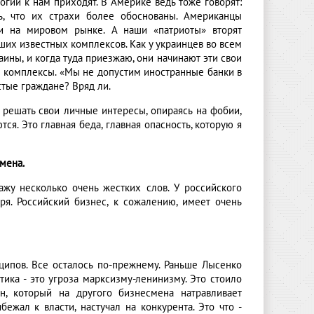
логии к нам приходят. В Америке ведь тоже говорят:
ть, что их страхи более обоснованы. Американцы
ми на мировом рынке. А наши «патриоты» вторят
их известных комплексов. Как у украинцев во всем
аины, и когда туда приезжаю, они начинают эти свои
же комплексы. «Мы не допустим иностранные банки в
стые граждане? Вряд ли.
 решать свои личные интересы, опираясь на фобии,
я. Это главная беда, главная опасность, которую я
мена.
кажу несколько очень жестких слов. У российского
ря. Российский бизнес, к сожалению, имеет очень
нципов. Все осталось по-прежнему. Раньше Лысенко
тика - это угроза марксизму-ленинизму. Это стоило
, который на другого бизнесмена натравливает
ежал к власти, настучал на конкурента. Это что -