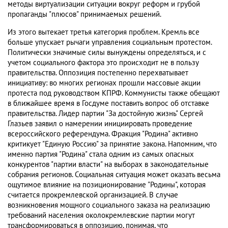
методы виртуализации ситуации вокруг реформ и грубой
пропаганды "плюсов" принимаемых решений.
Из этого вытекает третья категория проблем. Кремль все
больше упускает рычаги управления социальным протестом.
Политически значимые силы вынуждены определяться, и с
учетом социального фактора это происходит не в пользу
правительства. Оппозиция постепенно перехватывает
инициативу: во многих регионах прошли массовые акции
протеста под руководством КПРФ. Коммунисты также обещают
в ближайшее время в Госдуме поставить вопрос об отставке
правительства. Лидер партии "За достойную жизнь" Сергей
Глазьев заявил о намерении инициировать проведение
всероссийского референдума. Фракция "Родина" активно
критикует "Единую Россию" за принятие закона. Напомним, что
именно партия "Родина" стала одним из самых опасных
конкурентов "партии власти" на выборах в законодательные
собрания регионов. Социальная ситуация может оказать весьма
ощутимое влияние на позиционирование "Родины", которая
считается прокремлевской организацией. В случае
возникновения мощного социального заказа на реализацию
требований населения околокремлевские партии могут
трансформироваться в оппозицию, понимая, что