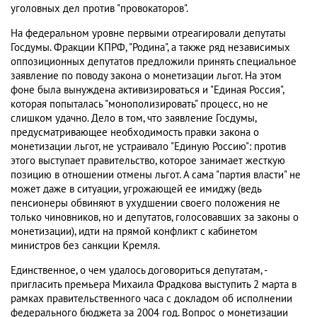
уголовных дел против "провокаторов".
На федеральном уровне первыми отреагировали депутаты
Госдумы. Фракции КПРФ, "Родина", а также ряд независимых
оппозиционных депутатов предложили принять специальное
заявление по поводу закона о монетизации льгот. На этом
фоне была вынуждена активизироваться и "Единая Россия",
которая попыталась "монополизировать" процесс, но не
слишком удачно. Дело в том, что заявление Госдумы,
предусматривающее необходимость правки закона о
монетизации льгот, не устраивало "Единую Россию": против
этого выступает правительство, которое занимает жесткую
позицию в отношении отмены льгот. А сама "партия власти" не
может даже в ситуации, угрожающей ее имиджу (ведь
пенсионеры обвиняют в ухудшении своего положения не
только чиновников, но и депутатов, голосовавших за законы о
монетизации), идти на прямой конфликт с кабинетом
министров без санкции Кремля.
Единственное, о чем удалось договориться депутатам, -
пригласить премьера Михаила Фрадкова выступить 2 марта в
рамках правительственного часа с докладом об исполнении
федерального бюджета за 2004 год. Вопрос о монетизации