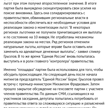
льгот при этом получил второстепенное значение. В итоге
партия была вынуждена сконцентрировать свои усилия на
поиске виновника. Здесь она солидаризировалась с
правительством, обвинившим региональные власти в
неспособности обеспечить все необходимые условия для
реализации закона о монетизации льгот. "В некоторых
регионах льготники не получили причитающиеся им выплаты
и по состоянию на 10 января. Не отработаны механизмы
реализации закона на местах. Ряд регионов отменили
натуральные льготы, которые вправе были оставить или
заменить на адекватные денежные выплаты", - заявил спикер
Грызлов. В то же время "Единая Россия" вновь попыталась
выступить и в роли главного "контролера" правительства.
Именно "площадка" партии была использована для того, чтобы
обсудить происходящее. На следующий день после начала
митингов председатель "Единой России" Борис Грызлов провел
встречу с премьер-министром Михаилом Фрадковым. Затем
прошло закрытое обсуждение на генсовете партии с участием
членов правительства. По данным СМИ, ссылающихся на
участников заседания, депутаты попытались потребовать от
правительства ответа за сложившуюся ситуацию и разъяснений