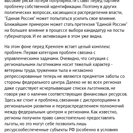
высокие риски потери популярности ставят перед партией
проблему собственной идентификации. Поэтому в других
политических вопросах, касающихся распределения власти,
"Единая Россия" может попытаться усилить свое влияние.
Ближайшим примером может стать претензия "Единой России"
на большее влияние в процессе выбора кандидатур на посты
губернаторов. И ее активизация в этом уже видна.
На этом фоне перед Кремлем встает целый комплекс
проблем. Первая категория проблем связана с
управленческими задачами. Очевидно, что ситуация с
региональными льготниками носит тяжелый характер -
ветераны труда, труженики тыла и незаконно
репрессированные теперь не являются предметом заботы со
стороны федерального центра. Далеко не во всех регионах
даже существуют исчерпывающие списки льготников, не
говоря уже о наличии соответствующих финансовых ресурсов.
Здесь же стоит и проблема, связанная с диспропорциями в
региональном развитии и перераспределением полномочий
между федеральным центром и регионами. Как известно,
регионы получили право самостоятельно предоставлять
льготы, но это могут себе позволить лишь
ресурсообеспеченные субъекты РФ (особенно в условиях