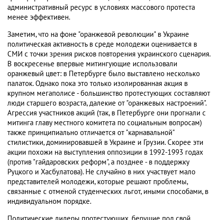
административный ресурс в условиях массового протеста
менее эффективен.
Заметим, что на фоне "оранжевой революции" в Украине
политическая активность в среде молодежи оценивается в
СМИ с точки зрения рисков повторения украинского сценария.
В воскресенье впервые митингующие использовали
оранжевый цвет: в Петербурге было выставлено несколько
палаток. Однако пока это только изолированная акция в
крупном мегаполисе - большинство протестующих составляют
люди старшего возраста, далекие от "оранжевых настроений".
Агрессия участников акций (так, в Петербурге они прогнали с
митинга главу местного комитета по социальным вопросам)
также принципиально отличается от "карнавальной"
стилистики, доминировавшей в Украине и Грузии. Скорее эти
акции похожи на выступления оппозиции в 1992-1993 годах
(против "гайдаровских реформ", а позднее - в поддержку
Руцкого и Хасбулатова). Не случайно в них участвует мало
представителей молодежи, которые решают проблемы,
связанные с отменой студенческих льгот, иными способами, в
индивидуальном порядке.
Политические лидеры протестующих, берущие под свой