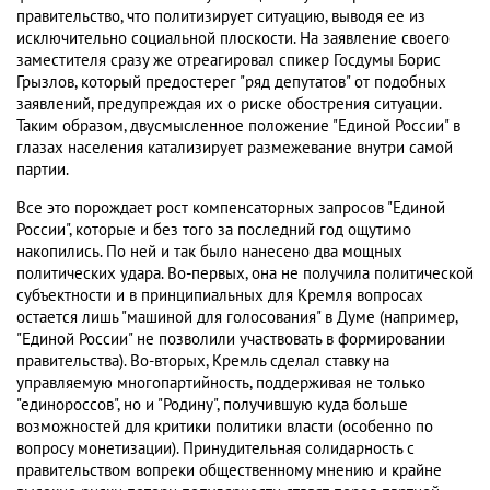
правительство, что политизирует ситуацию, выводя ее из
исключительно социальной плоскости. На заявление своего
заместителя сразу же отреагировал спикер Госдумы Борис
Грызлов, который предостерег "ряд депутатов" от подобных
заявлений, предупреждая их о риске обострения ситуации.
Таким образом, двусмысленное положение "Единой России" в
глазах населения катализирует размежевание внутри самой
партии.
Все это порождает рост компенсаторных запросов "Единой
России", которые и без того за последний год ощутимо
накопились. По ней и так было нанесено два мощных
политических удара. Во-первых, она не получила политической
субъектности и в принципиальных для Кремля вопросах
остается лишь "машиной для голосования" в Думе (например,
"Единой России" не позволили участвовать в формировании
правительства). Во-вторых, Кремль сделал ставку на
управляемую многопартийность, поддерживая не только
"единороссов", но и "Родину", получившую куда больше
возможностей для критики политики власти (особенно по
вопросу монетизации). Принудительная солидарность с
правительством вопреки общественному мнению и крайне