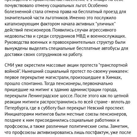
почувствовало отмену социальных льгот. Особенно
болезненной стала отмена права на бесплатный проезд для
значительной части льготников. Именно это послужило
катализирующим фактором начала активных "уличных"
действий пенсионеров. Появились случаи агрессивного
недовольства и среди сотрудников МВД и военнослужащих.
Руководства военных и правоохранительных структур были
вынуждены выделять специальные бесплатные автобусы для
доставки своих сотрудников на работу.
СМИ уже окрестили массовые акции протеста "транспортной
войной". Нынешний социальный протест по-своему уникален:
первое перекрытие магистрали, произошедшее в Химках,
прошло спонтанно. Тогда пенсионеры, первоначально
пришедшие на митинг к зданию администрации города,
перекрыли Ленинградское шоссе. После этого как по цепной
реакции митинги распространились по всей стране - вплоть до
Петербурга, где в субботу был перекрыт Невский проспект.
Инициаторами митингов были местные союзы пенсионеров,
позднее к ним присоединились социальные работники и
профсоюзы, а также различные политические силы. Заметим,
что профсоюзы активизировались лишь постфактум, уже после