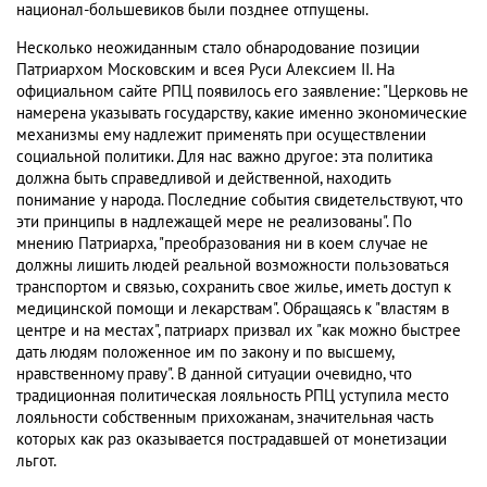
национал-большевиков были позднее отпущены.
Несколько неожиданным стало обнародование позиции
Патриархом Московским и всея Руси Алексием II. На
официальном сайте РПЦ появилось его заявление: "Церковь не
намерена указывать государству, какие именно экономические
механизмы ему надлежит применять при осуществлении
социальной политики. Для нас важно другое: эта политика
должна быть справедливой и действенной, находить
понимание у народа. Последние события свидетельствуют, что
эти принципы в надлежащей мере не реализованы". По
мнению Патриарха, "преобразования ни в коем случае не
должны лишить людей реальной возможности пользоваться
транспортом и связью, сохранить свое жилье, иметь доступ к
медицинской помощи и лекарствам". Обращаясь к "властям в
центре и на местах", патриарх призвал их "как можно быстрее
дать людям положенное им по закону и по высшему,
нравственному праву". В данной ситуации очевидно, что
традиционная политическая лояльность РПЦ уступила место
лояльности собственным прихожанам, значительная часть
которых как раз оказывается пострадавшей от монетизации
льгот.