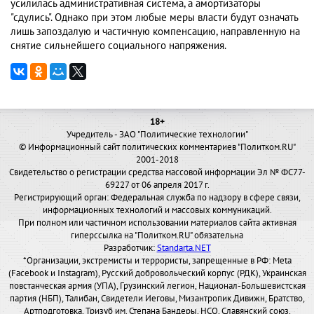
усилилась административная система, а амортизаторы
"сдулись". Однако при этом любые меры власти будут означать
лишь запоздалую и частичную компенсацию, направленную на
снятие сильнейшего социального напряжения.
18+
Учредитель - ЗАО "Политические технологии"
© Информационный сайт политических комментариев "Политком.RU"
2001-2018
Свидетельство о регистрации средства массовой информации Эл № ФС77-
69227 от 06 апреля 2017 г.
Регистрирующий орган: Федеральная служба по надзору в сфере связи,
информационных технологий и массовых коммуникаций.
При полном или частичном использовании материалов сайта активная
гиперссылка на "Политком.RU" обязательна
Разработчик:
Standarta.NET
*Организации, экстремисты и террористы, запрещенные в РФ: Meta
(Facebook и Instagram), Русский добровольческий корпус (РДК), Украинская
повстанческая армия (УПА), Грузинский легион, Национал-Большевистская
партия (НБП), Талибан, Свидетели Иеговы, Мизантропик Дивижн, Братство,
Артподготовка, Тризуб им. Степана Бандеры, НСО, Славянский союз,