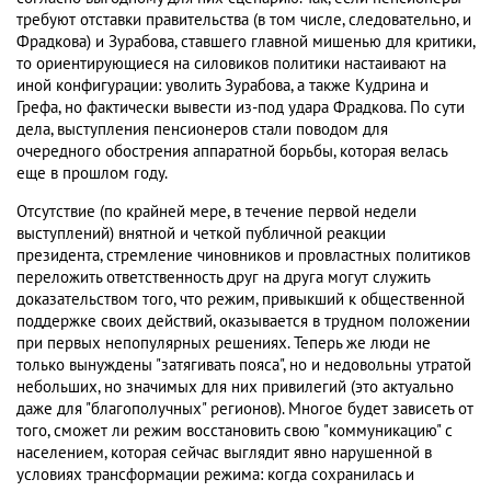
требуют отставки правительства (в том числе, следовательно, и
Фрадкова) и Зурабова, ставшего главной мишенью для критики,
то ориентирующиеся на силовиков политики настаивают на
иной конфигурации: уволить Зурабова, а также Кудрина и
Грефа, но фактически вывести из-под удара Фрадкова. По сути
дела, выступления пенсионеров стали поводом для
очередного обострения аппаратной борьбы, которая велась
еще в прошлом году.
Отсутствие (по крайней мере, в течение первой недели
выступлений) внятной и четкой публичной реакции
президента, стремление чиновников и провластных политиков
переложить ответственность друг на друга могут служить
доказательством того, что режим, привыкший к общественной
поддержке своих действий, оказывается в трудном положении
при первых непопулярных решениях. Теперь же люди не
только вынуждены "затягивать пояса", но и недовольны утратой
небольших, но значимых для них привилегий (это актуально
даже для "благополучных" регионов). Многое будет зависеть от
того, сможет ли режим восстановить свою "коммуникацию" с
населением, которая сейчас выглядит явно нарушенной в
условиях трансформации режима: когда сохранилась и