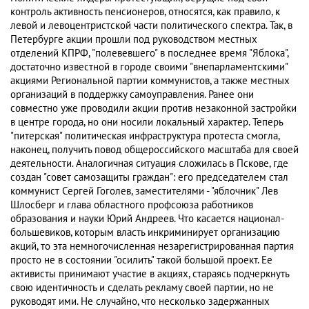
контроль активность пенсионеров, относятся, как правило, к
левой и левоцентристской части политического спектра. Так, в
Петербурге акции прошли под руководством местных
отделений КПРФ, "полевевшего" в последнее время "Яблока",
достаточно известной в городе своими "внепарламентскими"
акциями Региональной партии коммунистов, а также местных
организаций в поддержку самоуправления. Ранее они
совместно уже проводили акции против незаконной застройки
в центре города, но они носили локальный характер. Теперь
"питерская" политическая инфраструктура протеста смогла,
наконец, получить повод общероссийского масштаба для своей
деятельности. Аналогичная ситуация сложилась в Пскове, где
создан "совет самозащиты граждан": его председателем стал
коммунист Сергей Гоголев, заместителями - "яблочник" Лев
Шлосберг и глава областного профсоюза работников
образования и науки Юрий Андреев. Что касается национал-
большевиков, которым власть инкриминирует организацию
акций, то эта немногочисленная незарегистрированная партия
просто не в состоянии "осилить" такой большой проект. Ее
активисты принимают участие в акциях, стараясь подчеркнуть
свою идентичность и сделать рекламу своей партии, но не
руководят ими. Не случайно, что несколько задержанных