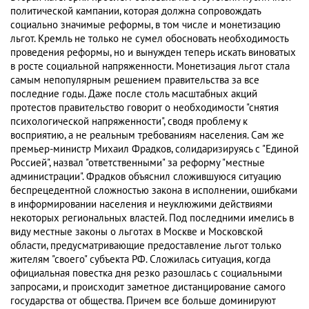
политической кампании, которая должна сопровождать
социально значимые реформы, в том числе и монетизацию
льгот. Кремль не только не сумел обосновать необходимость
проведения реформы, но и вынужден теперь искать виноватых
в росте социальной напряженности. Монетизация льгот стала
самым непопулярным решением правительства за все
последние годы. Даже после столь масштабных акций
протестов правительство говорит о необходимости "снятия
психологической напряженности", сводя проблему к
восприятию, а не реальным требованиям населения. Сам же
премьер-министр Михаил Фрадков, солидаризируясь с "Единой
Россией", назвал "ответственными" за реформу "местные
администрации". Фрадков объяснил сложившуюся ситуацию
беспрецедентной сложностью закона в исполнении, ошибками
в информировании населения и неуклюжими действиями
некоторых региональных властей. Под последними имелись в
виду местные законы о льготах в Москве и Московской
области, предусматривающие предоставление льгот только
жителям "своего" субъекта РФ. Сложилась ситуация, когда
официальная повестка дня резко разошлась с социальными
запросами, и происходит заметное дистанцирование самого
государства от общества. Причем все больше доминируют