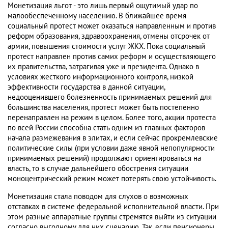
Монетизация льгот - это лишь первый ощутимый удар по
малообеспеченному населению. В ближайшее время
социальный протест может оказаться направленным и против
реформ образования, здравоохранения, отмены отсрочек от
армии, повышения стоимости услуг ЖКХ. Пока социальный
протест направлен против самих реформ и осуществляющего
их правительства, затрагивая уже и президента. Однако в
условиях жесткого информационного контроля, низкой
эффективности государства в данной ситуации,
недооценившего болезненность принимаемых решений для
большинства населения, протест может быть постепенно
перенаправлен на режим в целом. Более того, акции протеста
по всей России способна стать одним из главных факторов
начала размежевания в элитах, и если сейчас прокремлевские
политические силы (при условии даже явной непопулярности
принимаемых решений) продолжают ориентироваться на
власть, то в случае дальнейшего обострения ситуации
моноцентрический режим может потерять свою устойчивость.
Монетизация стала поводом для слухов о возможных
отставках в системе федеральной исполнительной власти. При
этом разные аппаратные группы стремятся выйти из ситуации
согласно выгодному для них сценарию. Так, если пенсионеры