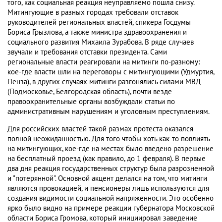
того, как социальная реакция неуправляемо пошла снизу.
Митингующие в разных городах требовали отставок
руководителей региональных властей, спикера Госдумы
Бориса Грызлова, а также министра здравоохранения и
социального развития Михаила Зурабова. В ряде случаев
звучали и требования отставки президента. Сами
региональные власти реагировали на митинги по-разному:
кое-где власти шли на переговоры с митингующими (Удмуртия,
Пенза), в других случаях митинги разгонялись силами МВД
(Подмосковье, Белгородская область), почти везде
правоохранительные органы возбуждали статьи по
административным нарушениям и уголовным преступлениям.
Для российских властей такой размах протеста оказался
полной неожиданностью. Для того чтобы хоть как-то повлиять
на митингующих, кое-где на местах было введено разрешение
на бесплатный проезд (как правило, до 1 февраля). В первые
два дня реакция государственных структур была разрозненной
и "потерянной". Основной акцент делался на том, что митинги
являются провокацией, и пенсионеры лишь используются для
создания видимости социальной напряженности. Это особенно
ярко было видно на примере реакции губернатора Московской
области Бориса Громова, который инициировал заведение