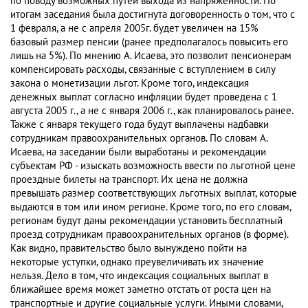
по поводу возможных путей выхода из напряженности. По
итогам заседания была достигнута договоренность о том, что с
1 февраля, а не с апреля 2005г. будет увеличен на 15%
базовый размер пенсии (ранее предполагалось повысить его
лишь на 5%). По мнению А. Исаева, это позволит пенсионерам
компенсировать расходы, связанные с вступлением в силу
закона о монетизации льгот. Кроме того, индексация
денежных выплат согласно инфляции будет проведена с 1
августа 2005 г., а не с января 2006 г., как планировалось ранее.
Также с января текущего года будут выплачены надбавки
сотрудникам правоохранительных органов. По словам А.
Исаева, на заседании были выработаны и рекомендации
субъектам РФ - изыскать возможность ввести по льготной цене
проездные билеты на транспорт. Их цена не должна
превышать размер соответствующих льготных выплат, которые
выдаются в том или ином регионе. Кроме того, по его словам,
регионам будут даны рекомендации установить бесплатный
проезд сотрудникам правоохранительных органов (в форме).
Как видно, правительство было вынуждено пойти на
некоторые уступки, однако преувеличивать их значение
нельзя. Дело в том, что индексация социальных выплат в
ближайшее время может заметно отстать от роста цен на
транспортные и другие социальные услуги. Иными словами,