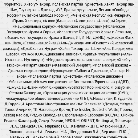
Формат-18, Хизб ут-Тахрир, Исламская партия Туркестана, Хайят Тахрир аш-
Шам, Таухид валь-Джихад, АУЕ, Братья мусульмане, Легион «Свобода
России» («Легион Свобода России»), «Чеченская Республика Ичкерия»,
«Правый сектор», «Азов» (батальон «Азов», полк «Азов»), «Айдар»,
«Национальный корпус», «Исламское государство» («Исламское
Государство Ирака и Сирии», «Исламское Государство Ирака и Леванта»,
«Исламское Государство Ирака и Шама», ИГ, ИГИЛ, ДАИШ), «Джабхат Фатх
аш-Шам», «Священная война» («Аль-Джихад» или «Египетский исламский
джихад»), «Джабхат ан-Нусра», «Хайят Тахрир-аш-Шам», «Аль-Каида», «Аш-
Шабаб», «УНА-УНСО», «Движение Талибан», «Братья-мусульмане» («Аль-
Ихван аль-Муслимун»), «Меджлис крымско-татарского народа», «Хизб ут-
Тахрир», «Имарат Кавказ» («Кавказский Эмират»), «Исламский джихад –
Джамаат моджахедов», «Нурджулар», «Таблиги Джамаат», «Лашкар-И-
Тайба», «Исламская партия Туркестана», «Исламское движение
Узбекистана», «Исламское движение Восточного Туркестана» (ИДВТ),
«Джунд аш-Шам», «АУМ Синрике», «Братство» Корчинского, «Тризуб им.
Степана Бандеры», «Организация украинских националистов» (ОУН),
международное общественное движение ЛГБТ, А.Навальный, К.Буданов,
Д.Гордон, А.Арестович. Иностранные агенты: Телеканал «Дождь», Медуза,
Голос Америки, ТК Настоящее Время, The Insider, Deutsche Welle, Проект,
Azatliq Radiosi, «Радио Свободная Европа/Радио Свобода» (PCE/PC), Сибирь.
Реалии, Фактограф, Север. Реалии, MEDIUM-ORIENT, Bellingcat, Пономарев
Л. А., Савицкая Л.А., Маркелов С.Е., Камалягин Д.Н., Апахончич Д.А.,
Толоконникова Н.А., Гельман М.А., Шендерович В.А., Верзилов П.Ю.,
Баданин Р.С., Альянс Врачей, Агора, Голос, Гражданское содействие,