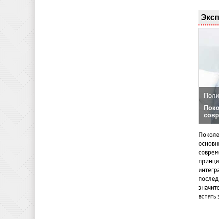
Эксп
Поли
Поко
совр
Поколе
основн
совреме
принци
интегр
послед
значит
вспять 