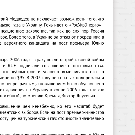
трий Медведев не исключает возможности того, что
аже газа в Украину. Речь идет о «РосУкрЭнерго» -
енсационное заявление, так как до сих пор Россия
к. Более того, в Украине за отказ от посредника в
е вероятного кандидата на пост премьера Юлию
варя 2006 года – сразу после острой газовой войны
ы и RUE подписали соглашение о поставках газа.
а тыс кубометров и условно «смешивать» его со
аине по $95. В 2007 году цена на газ подорожала и
было непрозрачным, а повышением было обусловлено
от давления на Украину в конце 2006 года, так как
способный, по мнению Кремля, Виктор Янукович.
повышение цен неизбежно, но его масштаб будет
рламентских выборов. Если на пост премьер-министра
ту цен на туркменский газ: стоимость значительно