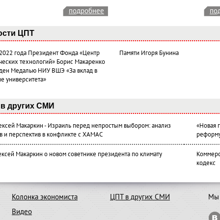
подробнее
по
ости ЦПТ
 2022 года Президент Фонда «Центр
Памяти Игоря Бунина
ческих технологий» Борис Макаренко
ден Медалью НИУ ВШЭ «За вклад в
ие университета»
в других СМИ
лексей Макаркин - Израиль перед непростым выбором: анализ
«Новая 
в и перспектив в конфликте с ХАМАС
реформ
ексей Макаркин о новом советнике президента по климату
Коммерс
кодекс
Колонка экономиста
ЦПТ в других СМИ
Мы 
Видео