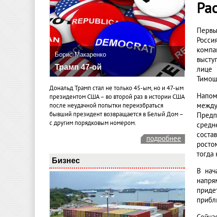
Ра
Первы
Росси
компа
Борис Макаренко
высту
Трамп 47-ой
лице 
Тимош
Дональд Трамп стал не только 45-ым, но и 47-ым
Напом
президентом США – во второй раз в истории США
между
после неудачной попытки переизбраться
бывший президент возвращается в Белый Дом –
Предп
с другим порядковым номером.
средн
соста
подробнее
росто
тогда
Бизнес
В нач
напря
приде
прибл