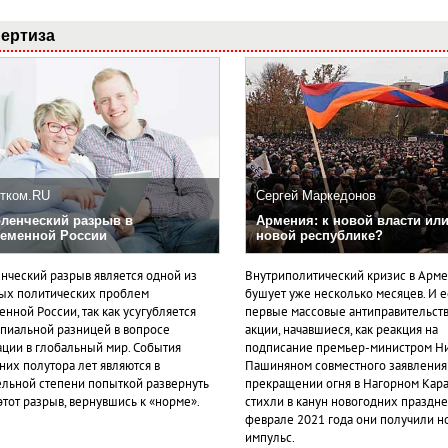
ертиза
тком.RU
Сергей Маркедонов
ленческий разрыв в
Армения: к новой власти или
еменной России
новой республике?
нческий разрыв является одной из
Внутриполитический кризис в Арм
ых политических проблем
бушует уже несколько месяцев. И 
нной России, так как усугубляется
первые массовые антиправительст
пиальной разницей в вопросе
акции, начавшиеся, как реакция на
ации в глобальный мир. События
подписание премьер-министром Н
них полутора лет являются в
Пашиняном совместного заявления
ельной степени попыткой развернуть
прекращении огня в Нагорном Кара
этот разрыв, вернувшись к «норме».
стихли в канун новогодних празднес
феврале 2021 года они получили н
импульс.