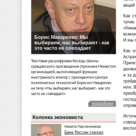
акций
Как с
тупик
«Ника
всяко
Борис Макаренко: Мы
И мы 
выбираем, нас выбирают - как
это часто не совпадает
Как о
Астра
Текстовая расшифровка беседы Школы
Приче
гражданского просвещения (признана Минюстом
должн
организацией, выполняющей функции
и за 
иностранного агента) с президентом Центра
трейд
политических технологий Борисом Макаренко
млн. 
на тему «Мы выбираем, нас выбирают - как это
приоб
часто не совпадает».
госпо
подробнее
опров
Источ
Колонка экономиста
совла
Никита Масленников
воспо
Банк России снизил