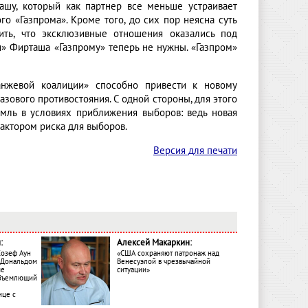
шу, который как партнер все меньше устраивает
о «Газпрома». Кроме того, до сих пор неясна суть
ть, что эксклюзивные отношения оказались под
и» Фирташа «Газпрому» теперь не нужны. «Газпром»
нжевой коалиции» способно привести к новому
азового противостояния. С одной стороны, для этого
емль в условиях приближения выборов: ведь новая
фактором риска для выборов.
Версия для печати
:
Алексей Макаркин:
Жозеф Аун
«США сохраняют патронаж над
с Дональдом
Венесуэлой в чрезвычайной
ме
ситуации»
объемлющий
ице с