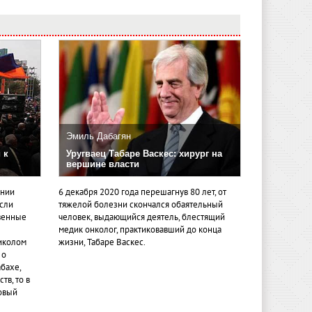
Эмиль Дабагян
 к
Уругваец Табаре Васкес: хирург на
вершине власти
ении
6 декабря 2020 года перешагнув 80 лет, от
если
тяжелой болезни скончался обаятельный
венные
человек, выдающийся деятель, блестящий
медик онколог, практиковавший до конца
иколом
жизни, Табаре Васкес.
 о
бахе,
тв, то в
овый