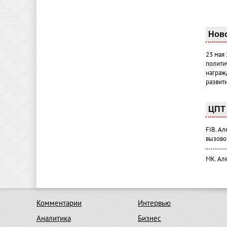
Нов
23 мая
полити
награж
развит
ЦПТ 
FIB. А
вызово
МК. Ал
Комментарии
Интервью
Аналитика
Бизнес