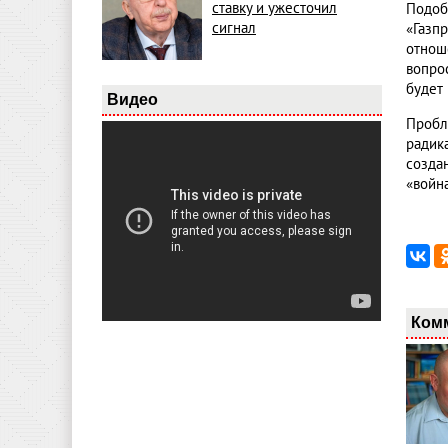
ставку и ужесточил
Подоб
сигнал
«Газп
отнош
вопро
будет
Видео
Пробл
радика
созда
«войн
Ком