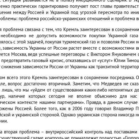
с ситуация развивается не в пользу инерционного сценария. В У
енко практически гарантировано получает пост главы правительства
шения между Россией и Украиной под угрозой пересмотра по иниц
роблемы: проблема российско-украинских отношений и проблема вн
я проблема связана с тем, что Кремль заинтересован в сохранении
 необходимо не допустить возможности покупки Украиной газа
ялось с этой задачей, покупая туркменский газ и позволяя России н
, зависимость Украины от России растет вместе с возможностями в
уется Москва, ведя успешные переговоры с Виктором Януковичем о 
 предотвратить газовый кризис, отказавшись от «услуг» Юлии Тимо
у снижения зависимости России от Украины как транзитной территор
том всего этого Кремль заинтересован в сохранении посредника. Од
але, вопрос достаточно вторичный. Заметим, что Медведев не сказа
л лишь, что мы «уйдем от существования каких-либо непонятных до
тур, наличие которых сегодня не вполне объяснимо для н
ическом контексте нашими партнерами». Правда, в данном случае
ожены Россией. Более того, как в 2006 году говорил Владимир П
йской и украинской стороной. Однако украинская сторона никогда н
нии.
а вторая проблема – внутрироссийский контроль над поставками г
существующей схеме контроль не принадлежит полностью «Газпром