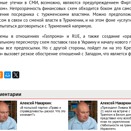
ные утечки в СМИ, возможно, являются предупреждением Фирта
ром». Непрозрачность финансовых схем обходится боком для самог
ения посредника с туркменскими властями. Можно предположи
сом в связи со сменой власти в Туркмении, и на этом фоне «услуг
 пытаться договориться с Туркменией напрямую.
емы в отношениях «Газпрома» и RUE, а также создание «ора
льному пересмотру схем поставок газа в Украину и началу нового г
ны все предпосылки. Но с другой стороны, пойдет ли на это Кр
а» вызовет резкое обострение отношений с Западом, что является 
ментарии
Алексей Макаркин:
Алексей Макаркин
«В польской партии «Право и
«Президент Ливана 
справедливость» раскол. Что это
21 июля на встрече 
означает?»
Трампом в Белом до
представил ему все
план по укреплению
стабильности на гран
Израилем»