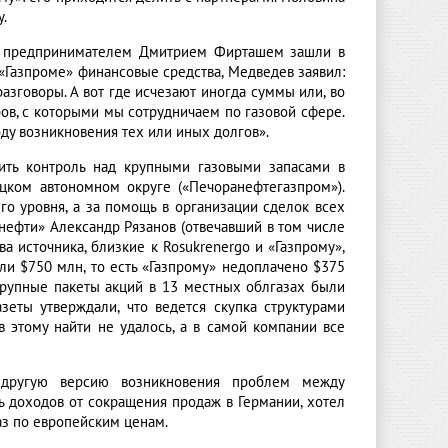
.
» с предпринимателем Дмитрием Фирташем зашли в
 «Газпроме» финансовые средства, Медведев заявил:
азговоры. А вот где исчезают иногда суммы или, во
ров, с которыми мы сотрудничаем по газовой сфере.
у возникновения тех или иных долгов».
чить контроль над крупными газовыми запасами в
ецком автономном округе («Печоранефтегазпром»).
го уровня, а за помощь в организации сделок всех
нефти» Александр Рязанов (отвечавший в том числе
ва источника, близкие к Rosukrenergo и «Газпрому»,
ли $750 млн, то есть «Газпрому» недоплачено $375
крупные пакеты акций в 13 местных облгазах были
еты утверждали, что ведется скупка структурами
в этому найти не удалось, а в самой компании все
 другую версию возникновения проблем между
ть доходов от сокращения продаж в Германии, хотел
аз по европейским ценам.