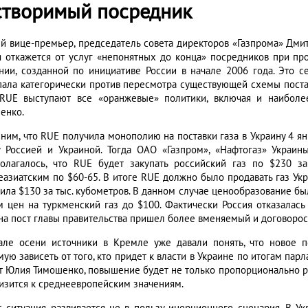
створимый посредник
й вице-премьер, председатель совета директоров «Газпрома» Дми
я откажется от услуг «непонятных до конца» посредников при прод
нии, созданной по инициативе России в начале 2006 года. Это с
пала категорически против пересмотра существующей схемы поставо
RUE выступают все «оранжевые» политики, включая и наиболе
енко.
ним, что RUE получила монополию на поставки газа в Украину 4 ян
 Россией и Украиной. Тогда ОАО «Газпром», «Нафтогаз» Украин
олагалось, что RUE будет закупать российский газ по $230 з
еазиатским по $60-65. В итоге RUE должно было продавать газ Укр
вила $130 за тыс. кубометров. В данном случае ценообразование 
м цен на туркменский газ до $100. Фактически Россия отказалась 
 на пост главы правительства пришел более вменяемый и договоро
але осени источники в Кремле уже давали понять, что новое 
мую зависеть от того, кто придет к власти в Украине по итогам па
т Юлия Тимошенко, повышение будет не только пропорционально рос
изится к среднеевропейским значениям.