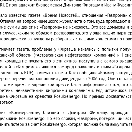
 RUE принадлежит бизнесменам Дмитрию Фирташу и Ивану Фурсину
тало известно газете «Время Новостей», отношения «Газпрома
. Отвечая на вопрос немецкого журналиста о том, куда пропадают в
кие суммы денег из «Газпрома» не исчезают... Это все домыслы и р
м случае, каким-то образом растворяются, это у ряда наших партне
периодически вынуждены разбираться с нашими коллегами по повод
тмечает газета, проблемы у Фирташа начались с попытки полу
ханской области («Астраханская нефтегазовая компания») и Нен
м команда не пускать его в эти активы поступила с самого высше
остей в «Газпроме» лишился зампред правления и глава «Газпром 
деятельность RUE), замечает газета. Как сообщили «Коммерсанту» д
ер не перечислил монополии дивиденды за 2006 год. Они состави
В то же время в украинской прессе была информация о том, что 
ретены неизвестными кипрскими компаниями. Ряд источников газ
дина Фирташа на средства Rosukrenergo. Но прямых доказательст
ергают.
ник «Коммерсанта», близкий к Дмитрию Фирташу, приводит
дельцами Rosukrenergo. По его словам, «Газпром», потерявший час
лнить потери за счет Rosukrenergo, которая должна была выкупить г