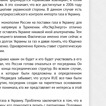
краине формируется «оранжевая коалиция», и Юлия
. А это означает, что все достигнутые в 2006 году
иативе украинской стороны. В данном случае есть
утрироссийского контроля импорта газа в Украину.
 монополии России на поставки газа в Украину: для
 напрямую в Туркмении. «РосУкрЭнерго» отлично
е оставлять Украине никакой иной альтернативы. Тем
нешнего влияния. Фактически именно этим сейчас и
долгах Украины за газ и давая понять, что Ющенко
шенко. Одновременно Кремль ставит стратегическую
ии.
нако каким он будет и кто будет участвовать в его
л, что Россия готова отказаться от посредника. Он
 конца посреднических структур. Во всяком случае,
ас и которые были предложены в определенном
 Медведев забывает, что услуги RUE все-таки были
утин, посредник создан на паритетных основаниях
е понимала, кто же представляет ее интересы в этой
аза в Украину. Проблема заключается в том, что в
у»: его приходится делить с партнерами. Половина