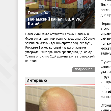
Сейча
Тимош
согла
Политком.RU
две п
Панамский канал: США vs.
Перва
Китай
этого
справл
Панамский канал останется в руках Панамы и
самым
будет открыт для торговли из всех стран. Об этом
польз
заявил панамский администратор водного пути,
Рикаурте Васкес который назвал опасными
может
утверждения избранного президента Дональда
задач
Трампа о том, что США должны взять его под свой
контроль.
С уче
капит
подробнее
указа
струк
Интервью
истор
предл
росси
компа
Отсюд
ныне 