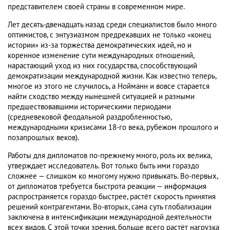
представителем своей страны в современном мире.
Лет десять-двенадцать назад среди специалистов было много
оптимистов, с энтузиазмом предрекавших не только «конец
истории» из-за торжества демократических идей, но и
коренное изменение сути международных отношений,
нарастающий уход из них государства, способствующий
демократизации международной жизни. Как известно теперь,
многое из этого не случилось, а Нойманн и вовсе старается
найти сходство между нынешней ситуацией и разными
предшествовавшими историческими периодами
(средневековой феодальной раздробленностью,
международными кризисами 18-го века, рубежом прошлого и
позапрошлых веков).
Работы для дипломатов по-прежнему много, роль их велика,
утверждает исследователь. Вот только быть ими гораздо
сложнее — слишком ко многому нужно привыкать. Во-первых,
от дипломатов требуется быстрота реакции — информация
распространяется гораздо быстрее, растёт скорость принятия
решений контрагентами. Во-вторых, сама суть глобализации
заключена в интенсификации международной деятельности
всех видов. С этой точки зрения, больше всего растёт нагрузка