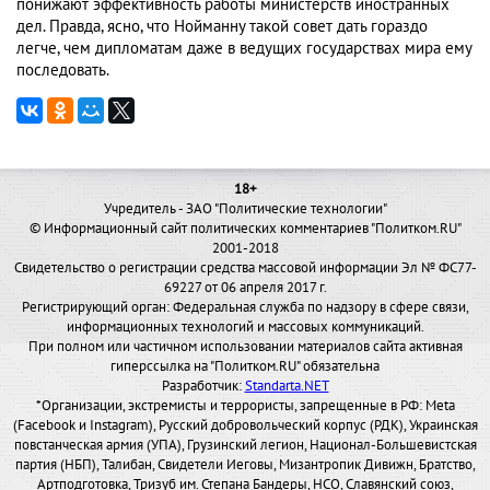
понижают эффективность работы министерств иностранных
дел. Правда, ясно, что Нойманну такой совет дать гораздо
легче, чем дипломатам даже в ведущих государствах мира ему
последовать.
18+
Учредитель - ЗАО "Политические технологии"
© Информационный сайт политических комментариев "Политком.RU"
2001-2018
Свидетельство о регистрации средства массовой информации Эл № ФС77-
69227 от 06 апреля 2017 г.
Регистрирующий орган: Федеральная служба по надзору в сфере связи,
информационных технологий и массовых коммуникаций.
При полном или частичном использовании материалов сайта активная
гиперссылка на "Политком.RU" обязательна
Разработчик:
Standarta.NET
*Организации, экстремисты и террористы, запрещенные в РФ: Meta
(Facebook и Instagram), Русский добровольческий корпус (РДК), Украинская
повстанческая армия (УПА), Грузинский легион, Национал-Большевистская
партия (НБП), Талибан, Свидетели Иеговы, Мизантропик Дивижн, Братство,
Артподготовка, Тризуб им. Степана Бандеры, НСО, Славянский союз,