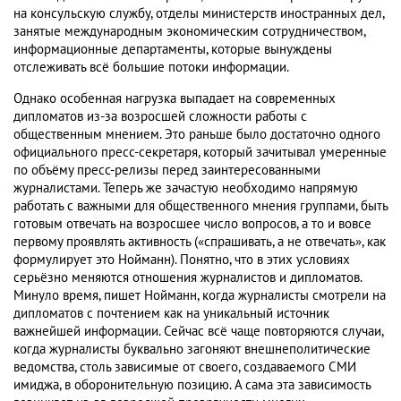
на консульскую службу, отделы министерств иностранных дел,
занятые международным экономическим сотрудничеством,
информационные департаменты, которые вынуждены
отслеживать всё большие потоки информации.
Однако особенная нагрузка выпадает на современных
дипломатов из-за возросшей сложности работы с
общественным мнением. Это раньше было достаточно одного
официального пресс-секретаря, который зачитывал умеренные
по объёму пресс-релизы перед заинтересованными
журналистами. Теперь же зачастую необходимо напрямую
работать с важными для общественного мнения группами, быть
готовым отвечать на возросшее число вопросов, а то и вовсе
первому проявлять активность («спрашивать, а не отвечать», как
формулирует это Нойманн). Понятно, что в этих условиях
серьёзно меняются отношения журналистов и дипломатов.
Минуло время, пишет Нойманн, когда журналисты смотрели на
дипломатов с почтением как на уникальный источник
важнейшей информации. Сейчас всё чаще повторяются случаи,
когда журналисты буквально загоняют внешнеполитические
ведомства, столь зависимые от своего, создаваемого СМИ
имиджа, в оборонительную позицию. А сама эта зависимость