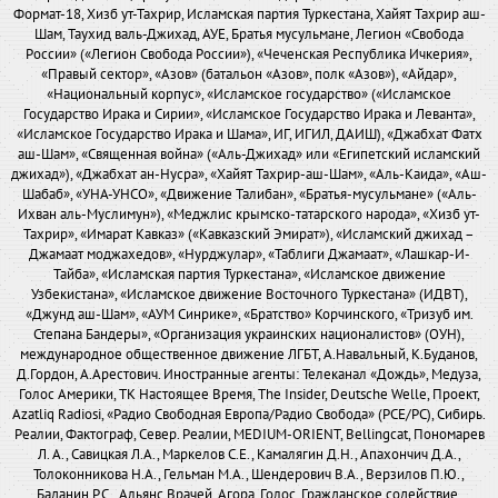
Формат-18, Хизб ут-Тахрир, Исламская партия Туркестана, Хайят Тахрир аш-
Шам, Таухид валь-Джихад, АУЕ, Братья мусульмане, Легион «Свобода
России» («Легион Свобода России»), «Чеченская Республика Ичкерия»,
«Правый сектор», «Азов» (батальон «Азов», полк «Азов»), «Айдар»,
«Национальный корпус», «Исламское государство» («Исламское
Государство Ирака и Сирии», «Исламское Государство Ирака и Леванта»,
«Исламское Государство Ирака и Шама», ИГ, ИГИЛ, ДАИШ), «Джабхат Фатх
аш-Шам», «Священная война» («Аль-Джихад» или «Египетский исламский
джихад»), «Джабхат ан-Нусра», «Хайят Тахрир-аш-Шам», «Аль-Каида», «Аш-
Шабаб», «УНА-УНСО», «Движение Талибан», «Братья-мусульмане» («Аль-
Ихван аль-Муслимун»), «Меджлис крымско-татарского народа», «Хизб ут-
Тахрир», «Имарат Кавказ» («Кавказский Эмират»), «Исламский джихад –
Джамаат моджахедов», «Нурджулар», «Таблиги Джамаат», «Лашкар-И-
Тайба», «Исламская партия Туркестана», «Исламское движение
Узбекистана», «Исламское движение Восточного Туркестана» (ИДВТ),
«Джунд аш-Шам», «АУМ Синрике», «Братство» Корчинского, «Тризуб им.
Степана Бандеры», «Организация украинских националистов» (ОУН),
международное общественное движение ЛГБТ, А.Навальный, К.Буданов,
Д.Гордон, А.Арестович. Иностранные агенты: Телеканал «Дождь», Медуза,
Голос Америки, ТК Настоящее Время, The Insider, Deutsche Welle, Проект,
Azatliq Radiosi, «Радио Свободная Европа/Радио Свобода» (PCE/PC), Сибирь.
Реалии, Фактограф, Север. Реалии, MEDIUM-ORIENT, Bellingcat, Пономарев
Л. А., Савицкая Л.А., Маркелов С.Е., Камалягин Д.Н., Апахончич Д.А.,
Толоконникова Н.А., Гельман М.А., Шендерович В.А., Верзилов П.Ю.,
Баданин Р.С., Альянс Врачей, Агора, Голос, Гражданское содействие,