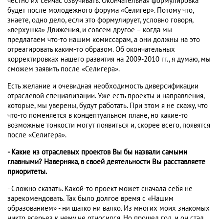
честно их сейчас озвучивать. Окончательная формулировка
будет после молодежного форума «Селигер». Потому что,
знаете, одно дело, если это формулирует, условно говоря,
«верхушка» Движения, и совсем другое – когда мы
предлагаем что-то нашим комиссарам, а они должны на это
отреагировать каким-то образом. Об окончательных
корректировках нашего развития на 2009-2010 гг., я думаю, мы
сможем заявить после «Селигера».
Есть желание и очевидная необходимость диверсификации
отраслевой специализации. Уже есть проекты и направления,
которые, мы уверены, будут работать. При этом я не скажу, что
что-то поменяется в концептуальном плане, но какие-то
возможные тонкости могут появиться и, скорее всего, появятся
после «Селигера».
- Какие из отраслевых проектов Вы бы назвали самыми
главными? Наверняка, в своей деятельности Вы расставляете
приоритеты.
- Сложно сказать. Какой-то проект может сначала себя не
зарекомендовать. Так было долгое время с «Нашим
образованием» - ни шатко ни валко. Из многих моих знакомых
никто всерьез к нему не относился. Но прошел год, и он стал