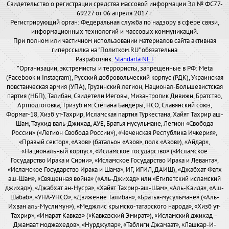
Свидетельство о регистрации средства массовой информации Эл № ФС77-
69227 от 06 апреля 2017 г.
Регистрирующий орган: Федеральная служба по надзору в сфере связи,
информационных технологий и массовых коммуникаций.
При полном или частичном использовании материалов сайта активная
гиперссылка на "Политком.RU" обязательна
Разработчик:
Standarta.NET
*Организации, экстремисты и террористы, запрещенные в РФ: Meta
(Facebook и Instagram), Русский добровольческий корпус (РДК), Украинская
повстанческая армия (УПА), Грузинский легион, Национал-Большевистская
партия (НБП), Талибан, Свидетели Иеговы, Мизантропик Дивижн, Братство,
Артподготовка, Тризуб им. Степана Бандеры, НСО, Славянский союз,
Формат-18, Хизб ут-Тахрир, Исламская партия Туркестана, Хайят Тахрир аш-
Шам, Таухид валь-Джихад, АУЕ, Братья мусульмане, Легион «Свобода
России» («Легион Свобода России»), «Чеченская Республика Ичкерия»,
«Правый сектор», «Азов» (батальон «Азов», полк «Азов»), «Айдар»,
«Национальный корпус», «Исламское государство» («Исламское
Государство Ирака и Сирии», «Исламское Государство Ирака и Леванта»,
«Исламское Государство Ирака и Шама», ИГ, ИГИЛ, ДАИШ), «Джабхат Фатх
аш-Шам», «Священная война» («Аль-Джихад» или «Египетский исламский
джихад»), «Джабхат ан-Нусра», «Хайят Тахрир-аш-Шам», «Аль-Каида», «Аш-
Шабаб», «УНА-УНСО», «Движение Талибан», «Братья-мусульмане» («Аль-
Ихван аль-Муслимун»), «Меджлис крымско-татарского народа», «Хизб ут-
Тахрир», «Имарат Кавказ» («Кавказский Эмират»), «Исламский джихад –
Джамаат моджахедов», «Нурджулар», «Таблиги Джамаат», «Лашкар-И-