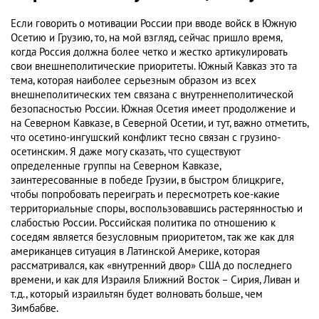
Если говорить о мотивации России при вводе войск в Южную
Осетию и Грузию, то, на мой взгляд, сейчас пришло время,
когда Россия должна более четко и жестко артикулировать
свои внешнеполитические приоритеты. Южный Кавказ это та
тема, которая наиболее серьезным образом из всех
внешнеполитических тем связана с внутреннеполитической
безопасностью России. Южная Осетия имеет продолжение и
на Северном Кавказе, в Северной Осетии, и тут, важно отметить,
что осетино-ингушский конфликт тесно связан с грузино-
осетинским. Я даже могу сказать, что существуют
определенные группы на Северном Кавказе,
заинтересованные в победе Грузии, в быстром блицкриге,
чтобы попробовать переиграть и пересмотреть кое-какие
территориальные споры, воспользовавшись растерянностью и
слабостью России. Российская политика по отношению к
соседям является безусловным приоритетом, так же как для
американцев ситуация в Латинской Америке, которая
рассматривался, как «внутренний двор» США до последнего
времени, и как для Израиля Ближний Восток – Сирия, Ливан и
т.д., который израильтян будет волновать больше, чем
Зимбабве.