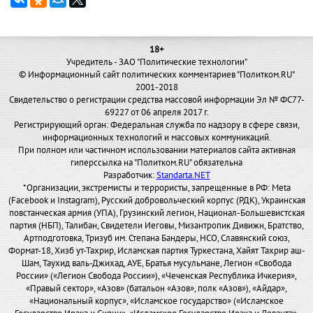
18+
Учредитель - ЗАО "Политические технологии"
© Информационный сайт политических комментариев "Политком.RU"
2001-2018
Свидетельство о регистрации средства массовой информации Эл № ФС77-
69227 от 06 апреля 2017 г.
Регистрирующий орган: Федеральная служба по надзору в сфере связи,
информационных технологий и массовых коммуникаций.
При полном или частичном использовании материалов сайта активная
гиперссылка на "Политком.RU" обязательна
Разработчик:
Standarta.NET
*Организации, экстремисты и террористы, запрещенные в РФ: Meta
(Facebook и Instagram), Русский добровольческий корпус (РДК), Украинская
повстанческая армия (УПА), Грузинский легион, Национал-Большевистская
партия (НБП), Талибан, Свидетели Иеговы, Мизантропик Дивижн, Братство,
Артподготовка, Тризуб им. Степана Бандеры, НСО, Славянский союз,
Формат-18, Хизб ут-Тахрир, Исламская партия Туркестана, Хайят Тахрир аш-
Шам, Таухид валь-Джихад, АУЕ, Братья мусульмане, Легион «Свобода
России» («Легион Свобода России»), «Чеченская Республика Ичкерия»,
«Правый сектор», «Азов» (батальон «Азов», полк «Азов»), «Айдар»,
«Национальный корпус», «Исламское государство» («Исламское