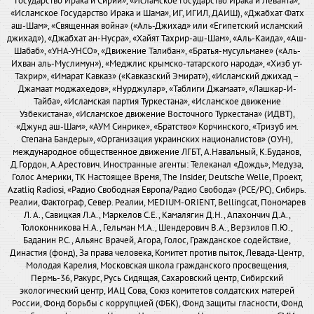
Государство Ирака и Сирии», «Исламское Государство Ирака и Леванта»,
«Исламское Государство Ирака и Шама», ИГ, ИГИЛ, ДАИШ), «Джабхат Фатх
аш-Шам», «Священная война» («Аль-Джихад» или «Египетский исламский
джихад»), «Джабхат ан-Нусра», «Хайят Тахрир-аш-Шам», «Аль-Каида», «Аш-
Шабаб», «УНА-УНСО», «Движение Талибан», «Братья-мусульмане» («Аль-
Ихван аль-Муслимун»), «Меджлис крымско-татарского народа», «Хизб ут-
Тахрир», «Имарат Кавказ» («Кавказский Эмират»), «Исламский джихад –
Джамаат моджахедов», «Нурджулар», «Таблиги Джамаат», «Лашкар-И-
Тайба», «Исламская партия Туркестана», «Исламское движение
Узбекистана», «Исламское движение Восточного Туркестана» (ИДВТ),
«Джунд аш-Шам», «АУМ Синрике», «Братство» Корчинского, «Тризуб им.
Степана Бандеры», «Организация украинских националистов» (ОУН),
международное общественное движение ЛГБТ, А.Навальный, К.Буданов,
Д.Гордон, А.Арестович. Иностранные агенты: Телеканал «Дождь», Медуза,
Голос Америки, ТК Настоящее Время, The Insider, Deutsche Welle, Проект,
Azatliq Radiosi, «Радио Свободная Европа/Радио Свобода» (PCE/PC), Сибирь.
Реалии, Фактограф, Север. Реалии, MEDIUM-ORIENT, Bellingcat, Пономарев
Л. А., Савицкая Л.А., Маркелов С.Е., Камалягин Д.Н., Апахончич Д.А.,
Толоконникова Н.А., Гельман М.А., Шендерович В.А., Верзилов П.Ю.,
Баданин Р.С., Альянс Врачей, Агора, Голос, Гражданское содействие,
Династия (фонд), За права человека, Комитет против пыток, Левада-Центр,
Молодая Карелия, Московская школа гражданского просвещения,
Пермь-36, Ракурс, Русь Сидящая, Сахаровский центр, Сибирский
экологический центр, ИАЦ Сова, Союз комитетов солдатских матерей
России, Фонд борьбы с коррупцией (ФБК), Фонд защиты гласности, Фонд