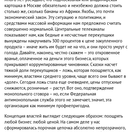
картошка в Москве обязательно и неизбежно должна стоить
столько же, сколько бананы из Африки. Якобы, это почти
экономический закон. Эту ситуацию и политиками, и
средствами массовой информации нам предложено считать
совершенно нормальной. Центральные телеканалы
показывают нам, как бедные и несчастные перекупщики
вынуждены накручивать 300 процентов к цене закупленного
продукта – иначе жить им будет не на что, и они просто умрут с
голода. Давайте, наконец, честно скажем – это откровенное
враньё, оплаченное на деньги этого бизнеса, которых
прикрывают коррумпированные чиновники. Сказки насчет
тяжкой доли перекупщиков – ложь, которая поощряется, как
минимум, властями среднего уровня, чаще всего они бывают в
«доле». Сегодня ложь стала еще очевиднее, цены отпускные
снижаются, розничные – растут. Вот оно, подтверждение
монопольного сговора – но, если Федеральная
антимонопольная служба этого не замечает, значит, эта
организация как минимум профнепригодна.
Концепция властей выглядит следующим образом: поощрять
любой бизнес любой ценой. На самом деле у нас
сформировалась порочная цепочка абсолютно непрозрачного,