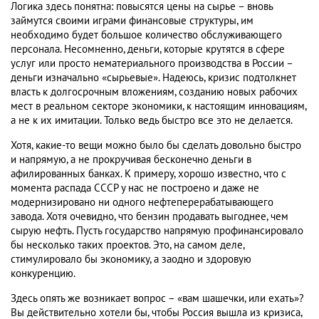
Логика здесь понятна: повысятся цены на сырье – вновь
займутся своими играми финансовые структуры, им
необходимо будет большое количество обслуживающего
персонала. Несомненно, деньги, которые крутятся в сфере
услуг или просто нематериального производства в России –
деньги изначально «сырьевые». Надеюсь, кризис подтолкнет
власть к долгосрочным вложениям, созданию новых рабочих
мест в реальном секторе экономики, к настоящим инновациям,
а не к их имитации. Только ведь быстро все это не делается.
Хотя, какие-то вещи можно было бы сделать довольно быстро
и напрямую, а не прокручивая бесконечно деньги в
афилированных банках. К примеру, хорошо известно, что с
момента распада СССР у нас не построено и даже не
модернизировано ни одного нефтеперерабатывающего
завода. Хотя очевидно, что бензин продавать выгоднее, чем
сырую нефть. Пусть государство напрямую профинансировало
бы несколько таких проектов. Это, на самом деле,
стимулировало бы экономику, а заодно и здоровую
конкуренцию.
Здесь опять же возникает вопрос – «вам шашечки, или ехать»?
Вы действительно хотели бы, чтобы Россия вышла из кризиса,