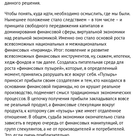
данного решения.
Чтобы понять, куда идти, необходимо осмыслить, где мы были.
Нынешнее положение стало следствием – в том числе – и
принципа свободного передвижения капиталов и
доминирования финансовой сферы, виртуальной экономики
над реальной экономикой. Именно оно стало основой роста
всевозможных национальных и межнациональных
финансовых «пирамид». Итог: появление и развитие
всевозможных финансовых инструментов, ну, скажем, ипотеки,
хедж-фондов и так далее. Создалась питательная среда для
роста «финансовых пузырей», которые, в определенный
момент, принялись разрушать все вокруг себя. «Пузырь»
приносит прибыли своим создателям и тем, кто находился в
основании финансовой пирамиды, но он крушит реальное
производство, подменяет смысл традиционных экономических
процессов. В цепочку получения прибыли закладывался вовсе
не реальный продукт, а финансовые спекуляции вокруг
продукта, к которому сам «пузырь» уже имеет отдалённое
отношение. В общем, судьба экономики окончательно стала
зависеть в первую очередь от финансовых манипуляций, от
групп спекулянтов, а не от производителей и потребителей.
Это, если очень приблизительно.