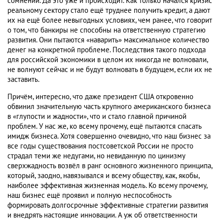
сомнений. Да это уже и происходит. Как только начался кризис
реальному сектору стало ещё труднее получить кредит, а дают
их на ещё более невыгодных условиях, чем ранее, что говорит
о том, что банкиры не способны на ответственную стратегию
развития. Они пытаются «наварить» максимальное количество
денег на конкретной проблеме. Последствия такого подхода
для российской экономики в целом их никогда не волновали,
не волнуют сейчас и не будут волновать в будущем, если их не
заставить.
Причём, интересно, что даже президент США откровенно
обвинил значительную часть крупного американского бизнеса
в «глупости и жадности», что и стало главной причиной
проблем. У нас же, ко всему прочему, ещё пытаются спасать
имидж бизнеса. Хотя совершенно очевидно, что наш бизнес за
все годы существования постсоветской России не просто
страдал теми же недугами, но невиданную по цинизму
сверхжадность возвёл в ранг основного жизненного принципа,
который, заодно, навязывался и всему обществу, как, якобы,
наиболее эффективная жизненная модель. Ко всему прочему,
наш бизнес ещё проявил и полную неспособность
формировать долгосрочные эффективные стратегии развития
и внедрять настоящие инновации. А уж об ответственности