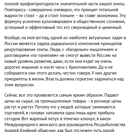
полной профнепригодности значительной части нашей элиты.
Повторюсь - совершенно очевидно, что принцип тотальной
жадности стоял – да и стоит поныне – во главе экономики. Эту
формулу усиленно культивировали в общественном сознании,
успешный и эффективный тот, кто сверхжадный и циничный.
Вообще, на мой взгляд, одной из наиболее актуальных задач в
России является задача радикального изменения принципов
рекрутирования элиты. Люди, с «базарным» мышлением и
разговорами «по понятиям» не смогут вывести Россию на
новый уровень развития, даже, если они ездят на очень
дорогих машинах и носят часы с бриллиантами. Да и не
собираются они этого делать, честно говоря, У них другие
приоритеты в жизни. Власть должна серьёзно задуматься над
этим вопросом.
Сейчас все это проявляется самым ярким образом. Падают
цены на сырье, на промышленные товары – в рознице цены
растут и растут. Потому что у людей, которые занимаются
торговлей, в головах заложена одна лишь идея: прибыль
сегодня. Вот жареный петух в темечко клюнул, в канун
Международного женского дня руководитель Росрыболовства
Андрей Крайний объяснил, как был отслежен путь одной