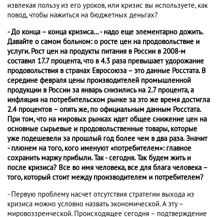
извлекая пользу из его уроков, или кризис вы используете, как
повод, чтобы нажиться на бюджетных деньгах?
- До конца – конца кризиса… - надо еще элементарно дожить.
Давайте о самом больном: о росте цен на продовольствие и
услуги. Рост цен на продукты питания в России в 2008-м
составил 17.7 процента, что в 4.3 раза превышает удорожание
продовольствия в странах Евросоюза – это данные Росстата. В
середине февраля цены производителей промышленной
продукции в России за январь снизились на 2.7 процента, а
инфляция на потребительском рынке за это же время достигла
2.4 процентов – опять же, по официальным данным Росстата.
При том, что на мировых рынках идет общее снижение цен на
основные сырьевые и продовольственные товары, которые
уже подешевели за прошлый год более чем в два раза. Значит
- плюнем на того, кого именуют «потребителем»: главное
сохранить маржу прибыли. Так - сегодня. Так будем жить и
после кризиса? Все во имя человека, все для блага человека –
того, который стоит между производителем и потребителем?
- Первую проблему насчет отсутствия стратегии выхода из
кризиса можно условно назвать экономической. А эту –
мировоззренческой. Происходящее сегодня – подтверждение