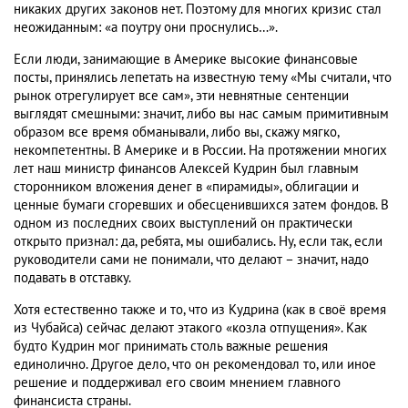
никаких других законов нет. Поэтому для многих кризис стал
неожиданным: «а поутру они проснулись…».
Если люди, занимающие в Америке высокие финансовые
посты, принялись лепетать на известную тему «Мы считали, что
рынок отрегулирует все сам», эти невнятные сентенции
выглядят смешными: значит, либо вы нас самым примитивным
образом все время обманывали, либо вы, скажу мягко,
некомпетентны. В Америке и в России. На протяжении многих
лет наш министр финансов Алексей Кудрин был главным
сторонником вложения денег в «пирамиды», облигации и
ценные бумаги сгоревших и обесценившихся затем фондов. В
одном из последних своих выступлений он практически
открыто признал: да, ребята, мы ошибались. Ну, если так, если
руководители сами не понимали, что делают – значит, надо
подавать в отставку.
Хотя естественно также и то, что из Кудрина (как в своё время
из Чубайса) сейчас делают этакого «козла отпущения». Как
будто Кудрин мог принимать столь важные решения
единолично. Другое дело, что он рекомендовал то, или иное
решение и поддерживал его своим мнением главного
финансиста страны.