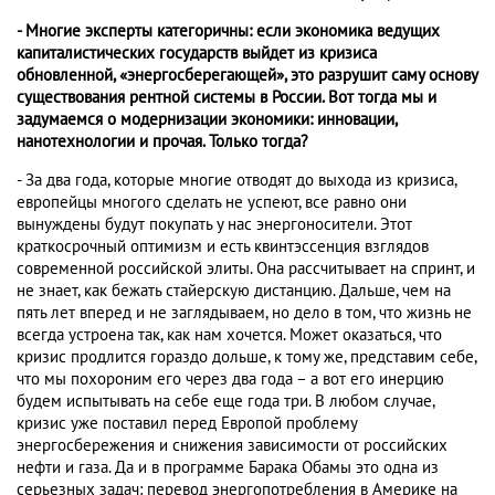
- Многие эксперты категоричны: если экономика ведущих
капиталистических государств выйдет из кризиса
обновленной, «энергосберегающей», это разрушит саму основу
существования рентной системы в России. Вот тогда мы и
задумаемся о модернизации экономики: инновации,
нанотехнологии и прочая. Только тогда?
- За два года, которые многие отводят до выхода из кризиса,
европейцы многого сделать не успеют, все равно они
вынуждены будут покупать у нас энергоносители. Этот
краткосрочный оптимизм и есть квинтэссенция взглядов
современной российской элиты. Она рассчитывает на спринт, и
не знает, как бежать стайерскую дистанцию. Дальше, чем на
пять лет вперед и не заглядываем, но дело в том, что жизнь не
всегда устроена так, как нам хочется. Может оказаться, что
кризис продлится гораздо дольше, к тому же, представим себе,
что мы похороним его через два года – а вот его инерцию
будем испытывать на себе еще года три. В любом случае,
кризис уже поставил перед Европой проблему
энергосбережения и снижения зависимости от российских
нефти и газа. Да и в программе Барака Обамы это одна из
серьезных задач: перевод энергопотребления в Америке на