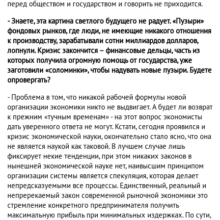
перед обществом и государством и говорить не приходится.
- Знаете, эта картина светлого будущего не радует. «Пузыри»
фондовых рынков, где люди, не имеющие никакого отношения
к производству, зарабатывали сотни миллиардов долларов,
лопнули. Кризис закончится – финансовые дельцы, часть из
которых получила огромную помощь от государства, уже
заготовили «соломинки», чтобы надувать новые пузыри. Будете
опровергать?
- Проблема в том, что никакой рабочей формулы новой
организации экономики никто не выдвигает. А будет ли возврат
к прежним «тучным временам» - на этот вопрос экономисты
дать уверенного ответа не могут. Кстати, сегодня проявился и
кризис экономической науки, окончательно стало ясно, что она
не является наукой как таковой. В лучшем случае лишь
фиксирует некие тенденции, при этом никаких законов в
нынешней экономической науке нет, наивысшим принципом
организации системы является спекуляция, которая делает
непредсказуемыми все процессы. Единственный, реальный и
непререкаемый закон современной рыночной экономики это
стремление конкретного предпринимателя получить
максимальную прибыль при минимальных издержках. По сути,