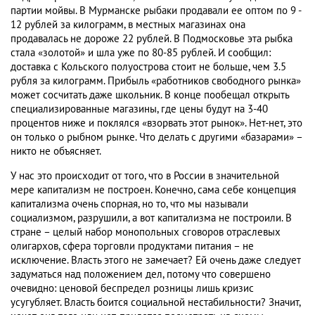
партии мойвы. В Мурманске рыбаки продавали ее оптом по 9 -
12 рублей за килограмм, в местных магазинах она
продавалась не дороже 22 рублей. В Подмосковье эта рыбка
стала «золотой» и шла уже по 80-85 рублей. И сообщил:
доставка с Кольского полуострова стоит не больше, чем 3.5
рубля за килограмм. Прибыль «работников свободного рынка»
может сосчитать даже школьник. В конце пообещал открыть
специализированные магазины, где цены будут на 3-40
процентов ниже и поклялся «взорвать этот рынок». Нет-нет, это
он только о рыбном рынке. Что делать с другими «базарами» –
никто не объясняет.
У нас это происходит от того, что в России в значительной
мере капитализм не построен. Конечно, сама себе концепция
капитализма очень спорная, но то, что мы называли
социализмом, разрушили, а вот капитализма не построили. В
стране – целый набор монопольных сговоров отраслевых
олигархов, сфера торговли продуктами питания – не
исключение. Власть этого не замечает? Ей очень даже следует
задуматься над положением дел, потому что совершено
очевидно: ценовой беспредел розницы лишь кризис
усугубляет. Власть боится социальной нестабильности? Значит,