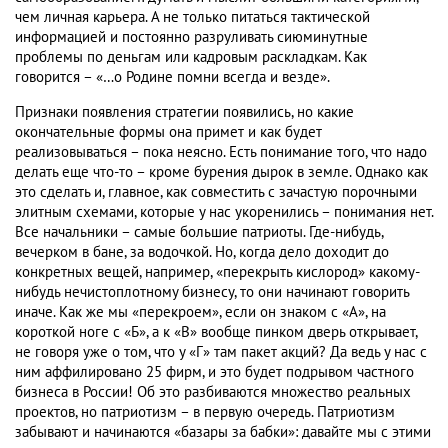
чем личная карьера. А не только питаться тактической
информацией и постоянно разруливать сиюминутные
проблемы по деньгам или кадровым раскладкам. Как
говорится – «…о Родине помни всегда и везде».
Признаки появления стратегии появились, но какие
окончательные формы она примет и как будет
реализовываться – пока неясно. Есть понимание того, что надо
делать еще что-то – кроме бурения дырок в земле. Однако как
это сделать и, главное, как совместить с зачастую порочными
элитным схемами, которые у нас укоренились – понимания нет.
Все начальники – самые большие патриоты. Где-нибудь,
вечерком в бане, за водочкой. Но, когда дело доходит до
конкретных вещей, например, «перекрыть кислород» какому-
нибудь нечистоплотному бизнесу, то они начинают говорить
иначе. Как же мы «перекроем», если он знаком с «А», на
короткой ноге с «Б», а к «В» вообще пинком дверь открывает,
не говоря уже о том, что у «Г» там пакет акций? Да ведь у нас с
ним аффилировано 25 фирм, и это будет подрывом частного
бизнеса в России! Об это разбиваются множество реальных
проектов, но патриотизм – в первую очередь. Патриотизм
забывают и начинаются «базары за бабки»: давайте мы с этими