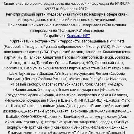
Свидетельство о регистрации средства массовой информации Эл № ФС77-
69227 от 06 апреля 2017 г.
Регистрирующий орган: Федеральная служба по надзору в сфере связи,
информационных технологий и массовых коммуникаций.
При полном или частичном использовании материалов сайта активная
гиперссылка на "Политком.RU" обязательна
Разработчик:
Standarta.NET
*Организации, экстремисты и террористы, запрещенные в РФ: Meta
(Facebook и Instagram), Русский добровольческий корпус (РДК), Украинская
повстанческая армия (УПА), Грузинский легион, Национал-Большевистская
партия (НБП), Талибан, Свидетели Иеговы, Мизантропик Дивижн, Братство,
Артподготовка, Тризуб им. Степана Бандеры, НСО, Славянский союз,
Формат-18, Хизб ут-Тахрир, Исламская партия Туркестана, Хайят Тахрир аш-
Шам, Таухид валь-Джихад, АУЕ, Братья мусульмане, Легион «Свобода
России» («Легион Свобода России»), «Чеченская Республика Ичкерия»,
«Правый сектор», «Азов» (батальон «Азов», полк «Азов»), «Айдар»,
«Национальный корпус», «Исламское государство» («Исламское
Государство Ирака и Сирии», «Исламское Государство Ирака и Леванта»,
«Исламское Государство Ирака и Шама», ИГ, ИГИЛ, ДАИШ), «Джабхат Фатх
аш-Шам», «Священная война» («Аль-Джихад» или «Египетский исламский
джихад»), «Джабхат ан-Нусра», «Хайят Тахрир-аш-Шам», «Аль-Каида», «Аш-
Шабаб», «УНА-УНСО», «Движение Талибан», «Братья-мусульмане» («Аль-
Ихван аль-Муслимун»), «Меджлис крымско-татарского народа», «Хизб ут-
Тахрир», «Имарат Кавказ» («Кавказский Эмират»), «Исламский джихад –
Джамаат моджахедов», «Нурджулар», «Таблиги Джамаат», «Лашкар-И-