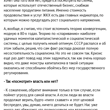
хочет она того или нет, придется посмотреть на схемы,
которые использует отечественный бизнес, снабжая
население продуктами питания. Именно стоимость
продовольствия и услуг ЖКХ есть два главных индикатора, по
которым можно предугадать рост социального напряжения.
А, вообще, я считаю, что стоит вспомнить теорию конвергенции,
модную в 80-х годах. Теорию по «спариванию» наиболее
удачных моментов капиталистической и социалистической
системы, с целью получить некий оптимум. СССР распался и об
этом забыли, решив, что сам факт распада доказал полную
несостоятельность социализма. Но это не совсем так. Кризис
ещё раз даёт повод над этим задуматься, так как очень хорошо
видно, что даже монстры капитализма в такой ситуации
оказались не способными обойтись без мер государственного
регулирования.
- Так «посмотрит» власть или нет?
- К сожалению, обратит внимание только в том случае, если
поймет угрозу для самой власти. А если люди во власти
продолжат верить, будто «пипл схавает» и этот ценовой
беспредел, увы, думаю, ничего делаться не будет. Нас уже
много лет убеждают, что подмосковная или владимирская