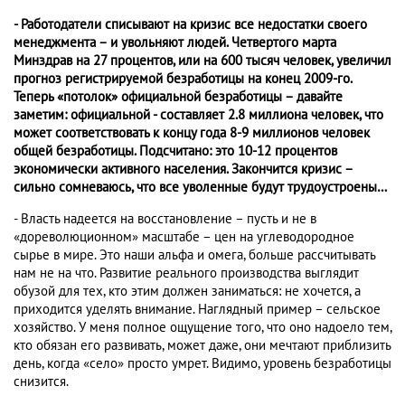
- Работодатели списывают на кризис все недостатки своего
менеджмента – и увольняют людей. Четвертого марта
Минздрав на 27 процентов, или на 600 тысяч человек, увеличил
прогноз регистрируемой безработицы на конец 2009-го.
Теперь «потолок» официальной безработицы – давайте
заметим: официальной - составляет 2.8 миллиона человек, что
может соответствовать к концу года 8-9 миллионов человек
общей безработицы. Подсчитано: это 10-12 процентов
экономически активного населения. Закончится кризис –
сильно сомневаюсь, что все уволенные будут трудоустроены…
- Власть надеется на восстановление – пусть и не в
«дореволюционном» масштабе – цен на углеводородное
сырье в мире. Это наши альфа и омега, больше рассчитывать
нам не на что. Развитие реального производства выглядит
обузой для тех, кто этим должен заниматься: не хочется, а
приходится уделять внимание. Наглядный пример – сельское
хозяйство. У меня полное ощущение того, что оно надоело тем,
кто обязан его развивать, может даже, они мечтают приблизить
день, когда «село» просто умрет. Видимо, уровень безработицы
снизится.