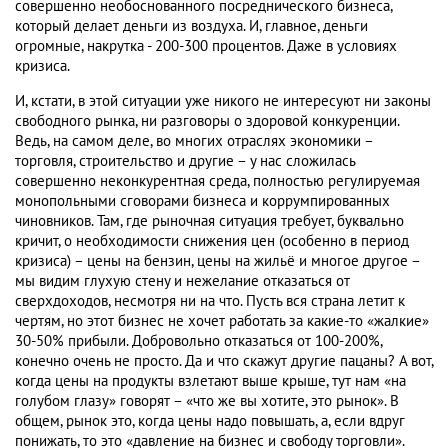
совершенно необоснованного посреднического бизнеса,
который делает деньги из воздуха. И, главное, деньги
огромные, накрутка - 200-300 процентов. Даже в условиях
кризиса.
И, кстати, в этой ситуации уже никого не интересуют ни законы
свободного рынка, ни разговоры о здоровой конкуренции.
Ведь, на самом деле, во многих отраслях экономики –
торговля, строительство и другие – у нас сложилась
совершенно неконкурентная среда, полностью регулируемая
монопольными сговорами бизнеса и коррумпированных
чиновников. Там, где рыночная ситуация требует, буквально
кричит, о необходимости снижения цен (особенно в период
кризиса) – цены на бензин, цены на жильё и многое другое –
мы видим глухую стену и нежелание отказаться от
сверхдоходов, несмотря ни на что. Пусть вся страна летит к
чертям, но этот бизнес не хочет работать за какие-то «жалкие»
30-50% прибыли. Добровольно отказаться от 100-200%,
конечно очень не просто. Да и что скажут другие пацаны? А вот,
когда цены на продукты взлетают выше крыше, тут нам «на
голубом глазу» говорят – «что же вы хотите, это рынок». В
общем, рынок это, когда цены надо повышать, а, если вдруг
понижать, то это «давление на бизнес и свободу торговли».