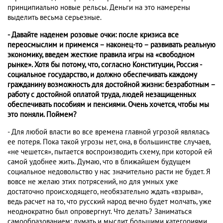
принципиально новые рельсы. Деньги на это намерены
выделить весьма серьезные.
- Давайте наденем розовые очки: после кризиса все
переосмыслим и примемся – наконец-то – развивать реальную
экономику, введем жесткие правила игры на «свободном
рынке». Хотя бы потому, что, согласно Конституции, Россия -
социальное государство, и должно обеспечивать каждому
гражданину возможность для достойной жизни: безработным –
работу с достойной оплатой труда, людей незащищенных
обеспечивать пособиям и пенсиями. Очень хочется, чтобы мы
это поняли. Поймем?
- Для любой власти во все времена главной угрозой являлась
ее потеря. Пока такой угрозы нет, она, в большинстве случаев,
«не чешется», пытается воспроизводить схему, при которой ей
самой удобнее жить. Думаю, что в ближайшем будущем
социальное недовольство у нас значительно расти не будет. Я
вовсе не желаю этих потрясений, но для умных уже
достаточно происходящего, необязательно ждать «взрыва»,
ведь расчет на то, что русский народ вечно будет молчать, уже
неоднократно был опровергнут. Что делать? Заниматься
самообразованием: думать и мыслит большими категориями,