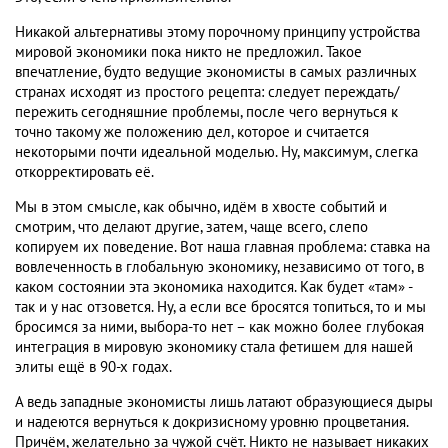
Никакой альтернативы этому порочному принципу устройства
мировой экономики пока никто не предложил. Такое
впечатление, будто ведущие экономисты в самых различных
странах исходят из простого рецепта: следует переждать/
пережить сегодняшние проблемы, после чего вернуться к
точно такому же положению дел, которое и считается
некоторыми почти идеальной моделью. Ну, максимум, слегка
откорректировать её.
Мы в этом смысле, как обычно, идём в хвосте событий и
смотрим, что делают другие, затем, чаще всего, слепо
копируем их поведение. Вот наша главная проблема: ставка на
вовлеченность в глобальную экономику, независимо от того, в
каком состоянии эта экономика находится. Как будет «там» -
так и у нас отзовется. Ну, а если все бросятся топиться, то и мы
бросимся за ними, выбора-то нет – как можно более глубокая
интеграция в мировую экономику стала фетишем для нашей
элиты ещё в 90-х годах.
А ведь западные экономисты лишь латают образующиеся дыры
и надеются вернуться к докризисному уровню процветания.
Причём, желательно за чужой счёт. Никто не называет никаких