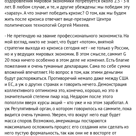
оздоровления мировой экономики потребуется около 2.5 - 3-х
лет. В любом случае, и те, и другие убеждены: мы победим эту
«заразу». А что значит победить кризис? О том, как мы будем
жить после кризиса отвечает вице-президент Центра
политических технологий Сергей Михеев.
- Не претендую на звание профессионального экономиста. На
мой взгляд, никто не знает, что будет «потом», внятной
стратегии выхода из кризиса сегодня нет - не только у России,
но и у ведущих мировых экономик. В этом смысле, саммит G
20 пока ничего особенно в этом деле не изменил. Есть благие
пожелания и очень туманные декларации. Сама по себе сумма
вложений впечатляет. Но вопрос в том, как этими деньгами
будут распоряжаться. Противоречий немало даже между США
и ЕС, а уж о других странах и говорить нечего. Демонстрация
коллективного оптимизма это, конечно, хорошо, но это в
значительной степени пиар ход. Недаром после этого
поползли вверх курсы акций – кто уже и на этом заработал. А
уж Регулятивный орган, о котором говорилось на саммите, пока
видится очень туманно. Уверен, что вокруг него ещё будет
масса споров. Возможно, американцы постараются
максимально осложнить процесс его создания или сделать из
него пустую формальность, так как они не в восторге от