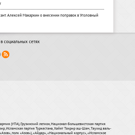
у
ант. Алексей Макаркин о внесении поправок в Уголовный
в социальных сетях
я армия (УПА), Грузинский легион, Национал-Большевистская партия
хрир, Исламская партия Туркестана, Хайят Тахрир аш-Шам, Таухид валь-
«Азов», полк «Азов»), «Айдар», «Национальный корпус», «Исламское