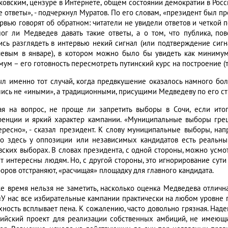
ковским, цензуре в Интернете, общем состоянии демократии в Рос
е ответы», - подчеркнул Муратов. По его словам, «президент был п
ервью говорят об обратном: читатели не увидели ответов и четкой 
мог ли Медведев давать такие ответы, а о том, что публика, по
ись разглядеть в интервью некий сигнал (или подтверждение сиг
чевым в январе), в котором можно было бы увидеть как минимум
мум – его готовность пересмотреть путинский курс на построение (
ыл именно тот случай, когда предвкушение оказалось намного бо
лись не «иными», а традиционными, присущими Медведеву по его ст
ая на вопрос, не проще ли запретить выборы в Сочи, если ито
ренции и яркий характер кампании. «Муниципальные выборы греш
ересно», - сказал президент. К слову муниципальные выборы, нап
о здесь у оппозиции или независимых кандидатов есть реальны
вских выборах. В словах президента, с одной стороны, можно усмо
т интересны людям. Но, с другой стороны, это игнорирование сути 
оров отстраняют, «расчищая» площадку для главного кандидата.
же время нельзя не заметить, насколько оценка Медведева отлична
 «У нас все избирательные кампании практически на любом уровне 
хность всплывает пена. К сожалению, часто довольно грязная. Наде
ийский проект для реализации собственных амбиций, не имеющих