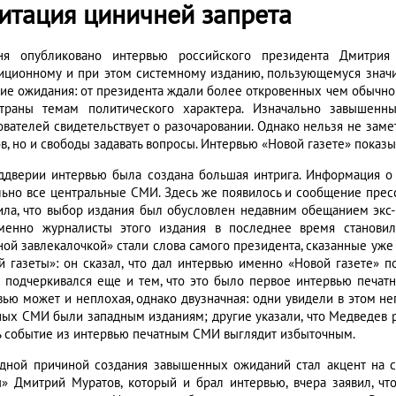
итация циничней запрета
ня опубликовано интервью российского президента Дмитрия
иционному и при этом системному изданию, пользующемуся значи
ие ожидания: от президента ждали более откровенных чем обычно
траны темам политического характера. Изначально завышенны
ователей свидетельствует о разочаровании. Однако нельзя не замет
в, но и свободы задавать вопросы. Интервью «Новой газете» показыв
ддверии интервью была создана большая интрига. Информация о 
льно все центральные СМИ. Здесь же появилось и сообщение пресс
ила, что выбор издания был обусловлен недавним обещанием экс-
менно журналисты этого издания в последнее время становил
ной завлекалочкой» стали слова самого президента, сказанные уже
й газеты»: он сказал, что дал интервью именно «Новой газете» по
 подчеркивался еще и тем, что это было первое интервью печат
вью может и неплохая, однако двузначная: одни увидели в этом не
ных СМИ были западным изданиям; другие указали, что Медведев 
ь событие из интервью печатным СМИ выглядит избыточным.
дной причиной создания завышенных ожиданий стал акцент на с
ы» Дмитрий Муратов, который и брал интервью, вчера заявил, ч