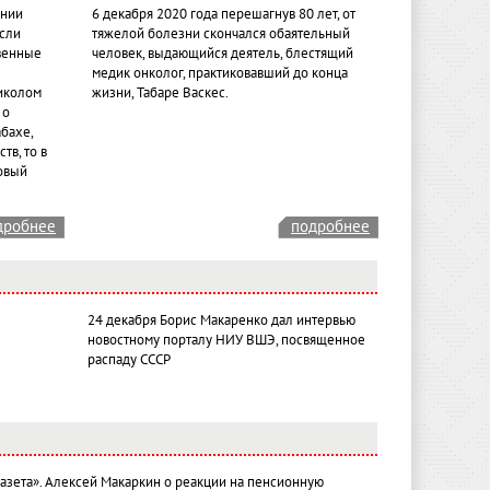
ении
6 декабря 2020 года перешагнув 80 лет, от
если
тяжелой болезни скончался обаятельный
венные
человек, выдающийся деятель, блестящий
медик онколог, практиковавший до конца
иколом
жизни, Табаре Васкес.
 о
бахе,
тв, то в
овый
дробнее
подробнее
24 декабря Борис Макаренко дал интервью
новостному порталу НИУ ВШЭ, посвященное
распаду СССР
газета». Алексей Макаркин о реакции на пенсионную