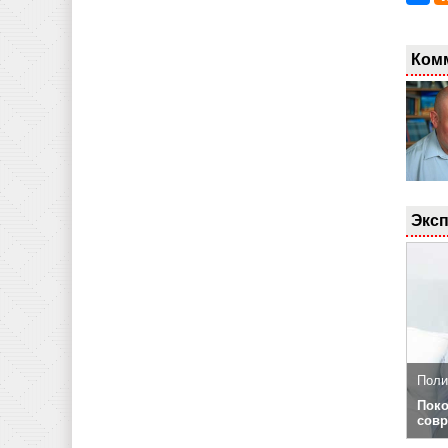
Ком
Эксп
Поли
Поко
совр