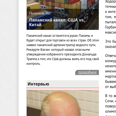
Ходор
точны
к инт
Политком.RU
том, 
Панамский канал: США vs.
пытал
Китай
Горба
макси
Панамский канал останется в руках Панамы и
будет открыт для торговли из всех стран. Об этом
Это б
заявил панамский администратор водного пути,
оказа
Рикаурте Васкес который назвал опасными
утверждения избранного президента Дональда
Отвеч
Трампа о том, что США должны взять его под свой
конку
контроль.
неинт
именн
подробнее
марто
бываю
Интервью
от выб
В то 
Сочи.
повер
олимп