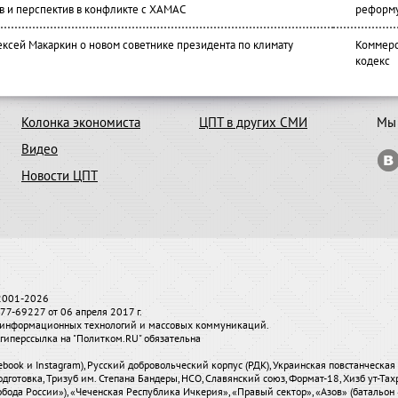
в и перспектив в конфликте с ХАМАС
реформ
ексей Макаркин о новом советнике президента по климату
Коммерс
кодекс
Колонка экономиста
ЦПТ в других СМИ
Мы 
Видео
Новости ЦПТ
 2001-2026
7-69227 от 06 апреля 2017 г.
и, информационных технологий и массовых коммуникаций.
гиперссылка на "Политком.RU" обязательна
ebook и Instagram), Русский добровольческий корпус (РДК), Украинская повстанческа
одготовка, Тризуб им. Степана Бандеры, НСО, Славянский союз, Формат-18, Хизб ут-Та
бода России»), «Чеченская Республика Ичкерия», «Правый сектор», «Азов» (батальон 