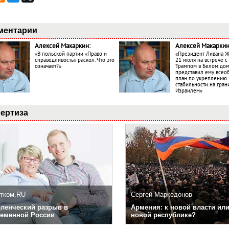
ментарии
Алексей Макаркин:
Алексей Макаркин
«В польской партии «Право и
«Президент Ливана 
справедливость» раскол. Что это
21 июля на встрече 
означает?»
Трампом в Белом до
представил ему все
план по укреплению
стабильности на гран
Израилем»
ертиза
тком.RU
Сергей Маркедонов
ленческий разрыв в
Армения: к новой власти или
еменной России
новой республике?