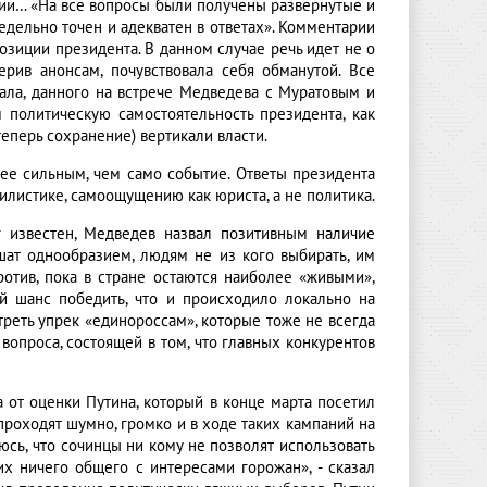
сии… «На все вопросы были получены развернутые и
редельно точен и адекватен в ответах». Комментарии
позиции президента. В данном случае речь идет не о
верив анонсам, почувствовала себя обманутой. Все
нала, данного на встрече Медведева с Муратовым и
 политическую самостоятельность президента, как
теперь сохранение) вертикали власти.
лее сильным, чем само событие. Ответы президента
илистике, самоощущению как юриста, а не политика.
г известен, Медведев назвал позитивным наличие
ат однообразием, людям не из кого выбирать, им
ротив, пока в стране остаются наиболее «живыми»,
й шанс победить, что и происходило локально на
треть упрек «единороссам», которые тоже не всегда
вопроса, состоящей в том, что главных конкурентов
 от оценки Путина, который в конце марта посетил
проходят шумно, громко и в ходе таких кампаний на
юсь, что сочинцы ни кому не позволят использовать
 ничего общего с интересами горожан», - сказал