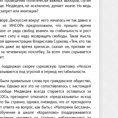
ил проведения политически важных выборов, Путин
е. Медведев, не исключено, думает иначе. Но ведь
: запрет или имитация?
ре. Дискуссия вокруг него началась не так давно и
ты из ИНСОРа предположили, что пришло время
азе от ряда свобод взамен на стабильность и рост
ряет силу и надо возвращать свободы. Такая мысль
й администрации Владислава Суркова. «Тем, кто так
ть даже во время кризиса», сказал он, призвав не
 за чечевичную похлебку. За всем этим скрывается
ет.
, поддержал скорее сурковскую трактовку. «Нельзя
оказываются под угрозой в период нестабильности.
 Были правильные слова про гражданское общество,
мы. Однако все это не сопоставлялось с настоящей
Вообще Медведев всегда старается оставаться за
ОСа, президент отказался «предсказывать» исход
о бы странно, однако, очевидно, что от президента
 ответа на вопрос, как быть с «Матерями Беслана»,
обучение в школе «Кораллово» (поддерживается
уждения человека со стороны, наблюдающего за