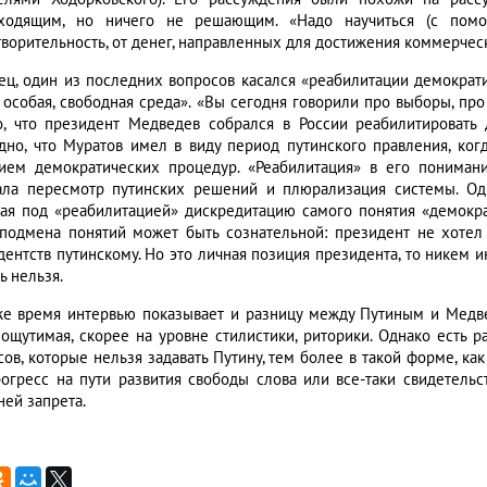
ходящим, но ничего не решающим. «Надо научиться (с помощ
творительность, от денег, направленных для достижения коммерческ
ец, один из последних вопросов касался «реабилитации демократи
 особая, свободная среда». «Вы сегодня говорили про выборы, про
о, что президент Медведев собрался в России реабилитировать 
дно, что Муратов имел в виду период путинского правления, ког
ием демократических процедур. «Реабилитация» в его понимани
ала пересмотр путинских решений и плюрализация системы. Од
ая под «реабилитацией» дискредитацию самого понятия «демокра
 подмена понятий может быть сознательной: президент не хотел 
дентств путинскому. Но это личная позиция президента, то никем 
ь нельзя.
же время интервью показывает и разницу между Путиным и Медве
 ощутимая, скорее на уровне стилистики, риторики. Однако есть р
сов, которые нельзя задавать Путину, тем более в такой форме, ка
рогресс на пути развития свободы слова или все-таки свидетель
ней запрета.