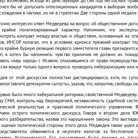
ер. Возможно, исходя из действующих до сих пор негласных прав
очел бы не допускать оппозиционных кандидатов к выборам вообщ
схождения в тактике, но не в стратегии. Две стороны одной медали
точно интересен ответ Медведева на вопрос об общественном догово
 крайне политизированный характер. Напомним, что экспер
мотреть контракт между властью и обществом, основанный на отк
ов. ИНСОР полагал, что в условиях кризиса прежний контракт те
ла крайне бурную реакцию первого заместителя главы президентско
ит, я хотел бы напомнить: чувство приличия не должно их покида
ивать «наш народ» с Исавом, отказавшимся от права первородства
ссия вокруг только одного вопроса: проводить либерализацию или н
дев от этой дискуссии полностью дистанцировался, хотя, по сути
опоставлять демократии сытость», указав, что, напротив, свободы 
ервью было много либеральной риторики, свойственной Медведеву.
ду СМИ, контроль над бюрократией, независимость судебной систе
ической реальностью и практикой политического управления. 
лами острого политического дискурса. Говоря о втором деле ЮК
ного разбирательства, назвав это нарушением закона. Это выглядел
 оценки политической стороны этого дела. Медведев также ушел от
редставители обвиняются в неуплате налогов за бесплатное 
елями Ходорковского). Его рассуждения были похожи на расс