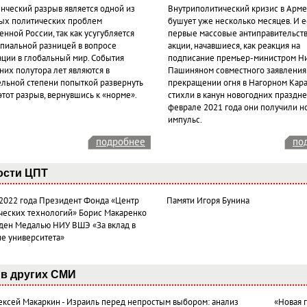
нческий разрыв является одной из
Внутриполитический кризис в Арм
ых политических проблем
бушует уже несколько месяцев. И 
нной России, так как усугубляется
первые массовые антиправительст
пиальной разницей в вопросе
акции, начавшиеся, как реакция на
ации в глобальный мир. События
подписание премьер-министром Н
них полутора лет являются в
Пашиняном совместного заявления
ельной степени попыткой развернуть
прекращении огня в Нагорном Кара
этот разрыв, вернувшись к «норме».
стихли в канун новогодних празднес
феврале 2021 года они получили н
импульс.
подробнее
по
ости ЦПТ
 2022 года Президент Фонда «Центр
Памяти Игоря Бунина
ческих технологий» Борис Макаренко
ден Медалью НИУ ВШЭ «За вклад в
ие университета»
в других СМИ
лексей Макаркин - Израиль перед непростым выбором: анализ
«Новая 