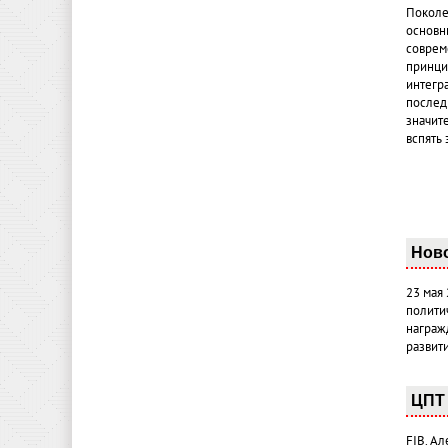
Поколе
основн
совреме
принци
интегр
послед
значит
вспять 
Нов
23 мая
полити
награж
развит
ЦПТ 
FIB. А