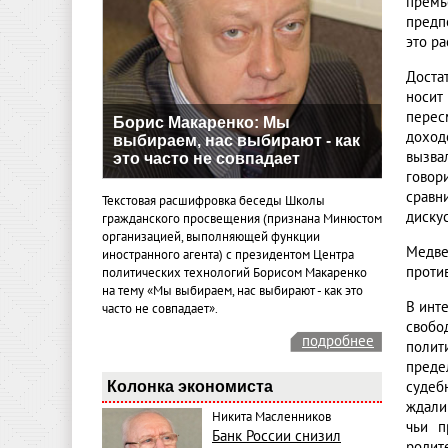
премь
предп
это ра
Доста
носит
перес
Борис Макаренко: Мы
доход
выбираем, нас выбирают - как
вызва
это часто не совпадает
говор
сравн
Текстовая расшифровка беседы Школы
диску
гражданского просвещения (признана Минюстом
организацией, выполняющей функции
Медве
иностранного агента) с президентом Центра
против
политических технологий Борисом Макаренко
на тему «Мы выбираем, нас выбирают - как это
В инт
часто не совпадает».
свобо
подробнее
полит
преде
Колонка экономиста
судеб
ждали
Никита Масленников
чьи п
Банк России снизил
родит