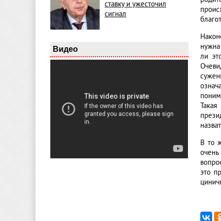
ставку и ужесточил
проис
сигнал
благо
Након
нужна
Видео
ли эт
Очеви
сужен
означ
поним
Такая
прези
назват
В то 
очень
вопро
это п
цинич