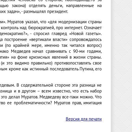
ью закона) отделять деньги, направленные на
их задач», - размышлял президент.
и». Муратов указал, что «для модернизации страны
 контроль над бюрократией, про интернет. Означает
демократию?», - спросил главред «Новой газеты».
да построение «вертикали власти» сопровождалось
и (по крайней мере, именно так читался вопрос)
нако Медведев начал сравнивать с 90-ми годами,
тия» на фоне кризисных явлений в жизни страны.
(и это видимо правильно) противопоставлять свое
иным кроме как истинный последователь Путина, его
девым. В содержательной стороне эта разница не
азница и в другом – всем известно, что есть набор
к это делал Муратов. Медведеву все-таки можно. Что
ство ее проблематичности? Муратов прав, имитация
Версия для печати