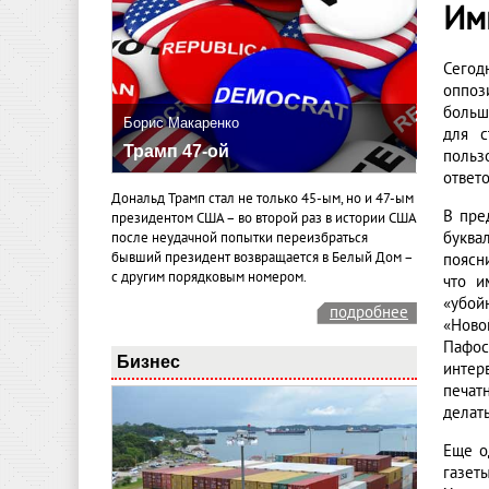
Им
Сегод
оппоз
больш
Борис Макаренко
для с
Трамп 47-ой
польз
ответо
Дональд Трамп стал не только 45-ым, но и 47-ым
В пре
президентом США – во второй раз в истории США
буква
после неудачной попытки переизбраться
бывший президент возвращается в Белый Дом –
поясн
с другим порядковым номером.
что и
«убой
подробнее
«Ново
Пафос
Бизнес
интер
печат
делат
Еще о
газет