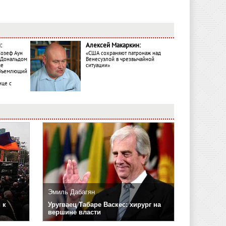
:
Алексей Макаркин:
Жозеф Аун
«США сохраняют патронаж над
с Дональдом
Венесуэлой в чрезвычайной
ме
ситуации»
объемлющий
ице с
Эмиль Дабагян
 к
Уругваец Табаре Васкес: хирург на
вершине власти