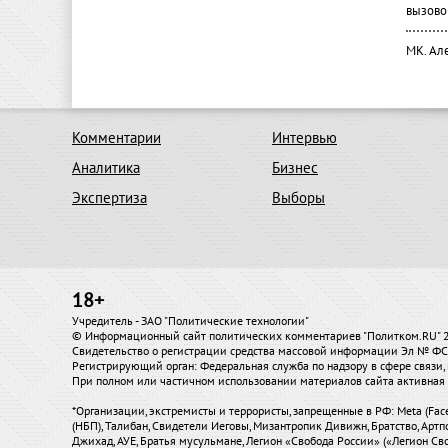
вызово
МК. Ал
Комментарии
Интервью
Аналитика
Бизнес
Экспертиза
Выборы
18+
Учредитель - ЗАО "Политические технологии"
© Информационный сайт политических комментариев "Политком.RU"
Свидетельство о регистрации средства массовой информации Эл № ФС7
Регистрирующий орган: Федеральная служба по надзору в сфере связ
При полном или частичном использовании материалов сайта активная 
*Организации, экстремисты и террористы, запрещенные в РФ: Meta (Fac
(НБП), Талибан, Свидетели Иеговы, Мизантропик Дивижн, Братство, Артп
Джихад, АУЕ, Братья мусульмане, Легион «Свобода России» («Легион Сво