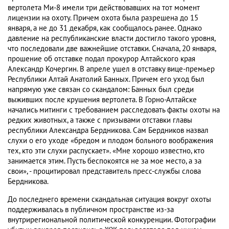
вертолета Ми-8 имели три действовавших на тот момент
лицензии на охоту. Причем охота была разрешена до 15
января, а не до 31 декабря, как сообщалось ранее. Однако
давление на республиканские власти достигло такого уровня,
что последовали две важнейшие отставки. Сначала, 20 января,
прошение об отставке подал прокурор Алтайского края
Александр Кочергин. В апреле ушел в отставку вице-премьер
Республики Алтай Анатолий Банных. Причем его уход был
напрямую уже связан со скандалом: Банных был среди
выживших после крушения вертолета. В Горно-Алтайске
начались митинги с требованием расследовать факты охоты на
редких животных, а также с призывами отставки главы
республики Александра Бердникова. Сам Бердников назвал
слухи о его уходе «бредом и плодом больного воображения
тех, кто эти слухи распускает». «Мне хорошо известно, кто
занимается этим. Пусть беспокоятся не за мое место, а за
свои», - процитировал представитель пресс-службы слова
Бердникова.
До последнего времени скандальная ситуация вокруг охоты
поддерживалась в публичном пространстве из-за
внутрирегиональной политической конкуренции. Фотографии