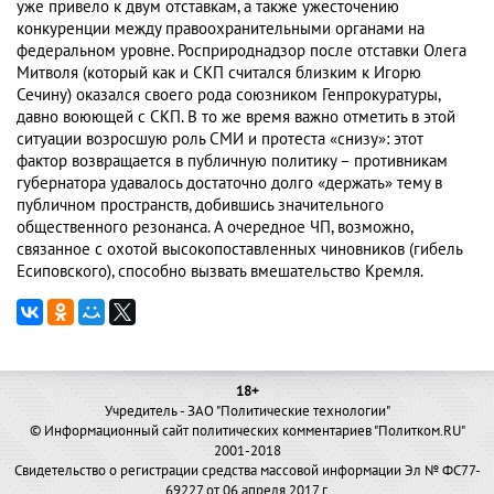
уже привело к двум отставкам, а также ужесточению
конкуренции между правоохранительными органами на
федеральном уровне. Росприроднадзор после отставки Олега
Митволя (который как и СКП считался близким к Игорю
Сечину) оказался своего рода союзником Генпрокуратуры,
давно воюющей с СКП. В то же время важно отметить в этой
ситуации возросшую роль СМИ и протеста «снизу»: этот
фактор возвращается в публичную политику – противникам
губернатора удавалось достаточно долго «держать» тему в
публичном пространств, добившись значительного
общественного резонанса. А очередное ЧП, возможно,
связанное с охотой высокопоставленных чиновников (гибель
Есиповского), способно вызвать вмешательство Кремля.
18+
Учредитель - ЗАО "Политические технологии"
© Информационный сайт политических комментариев "Политком.RU"
2001-2018
Свидетельство о регистрации средства массовой информации Эл № ФС77-
69227 от 06 апреля 2017 г.