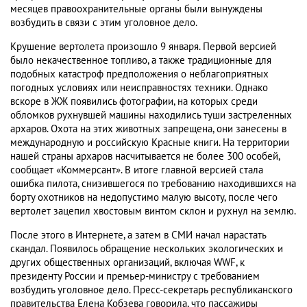
месяцев правоохранительные органы были вынуждены
возбудить в связи с этим уголовное дело.
Крушение вертолета произошло 9 января. Первой версией
было некачественное топливо, а также традиционные для
подобных катастроф предположения о неблагоприятных
погодных условиях или неисправностях техники. Однако
вскоре в ЖЖ появились фотографии, на которых среди
обломков рухнувшей машины находились туши застреленных
архаров. Охота на этих животных запрещена, они занесены в
международную и российскую Красные книги. На территории
нашей страны архаров насчитывается не более 300 особей,
сообщает «Коммерсант». В итоге главной версией стала
ошибка пилота, снизившегося по требованию находившихся на
борту охотников на недопустимо малую высоту, после чего
вертолет зацепил хвостовым винтом склон и рухнул на землю.
После этого в Интернете, а затем в СМИ начал нарастать
скандал. Появилось обращение нескольких экологических и
других общественных организаций, включая WWF, к
президенту России и премьер-министру с требованием
возбудить уголовное дело. Пресс-секретарь республиканского
правительства Елена Кобзева говорила, что пассажиры