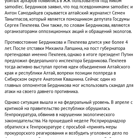
убитых архаров появились в ЖЖ пользователя под ником
samodiec. Бердников заявил, что под псевдонимами samodiec и
Антон Самодийцев скрывается алтайский журналист Семен
Танытпасов, который является помощником депутата Госдумы
Сергея Пекпеева. Они также, по словам Бердникова, являются
организаторами оппозиционных акций и обращений экологов.
Противостояние Бердникова и Пекпеева длится уже более 4
лет. После отставки Михаила Лапшина, на пост губернатора
претендовал именно Пекпеев, однако в итоге президент Путин
предложил федерального инспектора Бердникова. Пекпеев
тогда активно выступал против идеи объединения Алтайского
края и республики Алтай, вопреки позиции полпреда в
Сибирском округе Анатолия Квашнина. Сейчас один из
главных оппонентов Бердникова мог использовать скандал для
атаки на своего давнего противника.
Однако ситуация вышла и на федеральный уровень. В апреле с
критикой на правительство республики обрушилась
Генпрокуратура, обвинив в нарушении экологического
законодательства. На прошедшей неделе Росприроднадзор
обратился к Генпрокуратуре с просьбой «принять меры
прокурорского реагирования и возбудить уголовное дело по