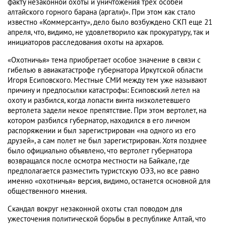
факту незаконной охоты и уничтожения трех особей
алтайского горного барана (аргали)». При этом как стало
известно «Коммерсанту», дело было возбуждено СКП еще 21
апреля, что, видимо, не удовлетворило как прокуратуру, так и
инициаторов расследования охоты на архаров.
«Охотничья» тема приобретает особое значение в связи с
гибелью в авиакатастрофе губернатора Иркутской области
Игоря Есиповского. Местные СМИ между тем уже называют
причину и предпосылки катастрофы: Есиповский летел на
охоту и разбился, когда лопасти винта низколетевшего
вертолета задели некое препятствие. При этом вертолет, на
котором разбился губернатор, находился в его личном
распоряжении и был зарегистрирован «на одного из его
друзей», а сам полет не был зарегистрирован. Хотя позднее
было официально объявлено, что вертолет губернатора
возвращался после осмотра местности на Байкале, где
предполагается разместить туристскую ОЭЗ, но все равно
именно «охотничья» версия, видимо, останется основной для
общественного мнения.
Скандал вокруг незаконной охоты стал поводом для
ужесточения политической борьбы в республике Алтай, что