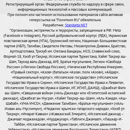
Регистрирующий орган: Федеральная служба по надзору в сфере связи,
информационных технологий и массовых коммуникаций.
При полном или частичном использовании материалов сайта активная
гиперссылка на "Политком.RU" обязательна
Разработчик:
Standarta.NET
*Организации, экстремисты и террористы, запрещенные в РФ: Meta
(Facebook и Instagram), Русский добровольческий корпус (РДК), Украинская
повстанческая армия (УПА), Грузинский легион, Национал-Большевистская
партия (НБП), Талибан, Свидетели Иеговы, Мизантропик Дивижн, Братство,
Артподготовка, Тризуб им. Степана Бандеры, НСО, Славянский союз,
Формат-18, Хизб ут-Тахрир, Исламская партия Туркестана, Хайят Тахрир аш-
Шам, Таухид валь-Джихад, АУЕ, Братья мусульмане, Легион «Свобода
России» («Легион Свобода России»), «Чеченская Республика Ичкерия»,
«Правый сектор», «Азов» (батальон «Азов», полк «Азов»), «Айдар»,
«Национальный корпус», «Исламское государство» («Исламское
Государство Ирака и Сирии», «Исламское Государство Ирака и Леванта»,
«Исламское Государство Ирака и Шама», ИГ, ИГИЛ, ДАИШ), «Джабхат Фатх
аш-Шам», «Священная война» («Аль-Джихад» или «Египетский исламский
джихад»), «Джабхат ан-Нусра», «Хайят Тахрир-аш-Шам», «Аль-Каида», «Аш-
Шабаб», «УНА-УНСО», «Движение Талибан», «Братья-мусульмане» («Аль-
Ихван аль-Муслимун»), «Меджлис крымско-татарского народа», «Хизб ут-
Тахрир», «Имарат Кавказ» («Кавказский Эмират»), «Исламский джихад –
Джамаат моджахедов», «Нурджулар», «Таблиги Джамаат», «Лашкар-И-
Тайба», «Исламская партия Туркестана», «Исламское движение
Узбекистана», «Исламское движение Восточного Туркестана» (ИДВТ),