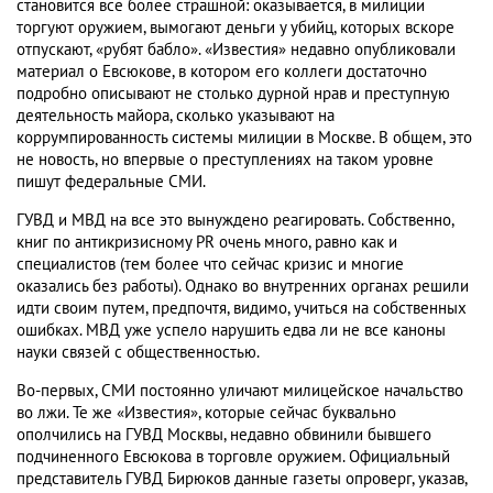
становится все более страшной: оказывается, в милиции
торгуют оружием, вымогают деньги у убийц, которых вскоре
отпускают, «рубят бабло». «Известия» недавно опубликовали
материал о Евсюкове, в котором его коллеги достаточно
подробно описывают не столько дурной нрав и преступную
деятельность майора, сколько указывают на
коррумпированность системы милиции в Москве. В общем, это
не новость, но впервые о преступлениях на таком уровне
пишут федеральные СМИ.
ГУВД и МВД на все это вынуждено реагировать. Собственно,
книг по антикризисному PR очень много, равно как и
специалистов (тем более что сейчас кризис и многие
оказались без работы). Однако во внутренних органах решили
идти своим путем, предпочтя, видимо, учиться на собственных
ошибках. МВД уже успело нарушить едва ли не все каноны
науки связей с общественностью.
Во-первых, СМИ постоянно уличают милицейское начальство
во лжи. Те же «Известия», которые сейчас буквально
ополчились на ГУВД Москвы, недавно обвинили бывшего
подчиненного Евсюкова в торговле оружием. Официальный
представитель ГУВД Бирюков данные газеты опроверг, указав,