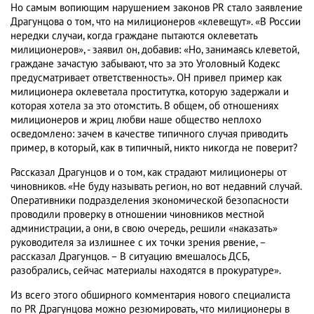
Но самым вопиющим нарушением законов PR стало заявление
Драгунцова о том, что на милиционеров «клевещут». «В России
нередки случаи, когда граждане пытаются оклеветать
милиционеров», - заявил он, добавив: «Но, занимаясь клеветой,
граждане зачастую забывают, что за это Уголовный Кодекс
предусматривает ответственность». ОН привел пример как
милиционера оклеветала проститутка, которую задержали и
которая хотела за это отомстить. В общем, об отношениях
милиционеров и жриц любви наше общество неплохо
осведомлено: зачем в качестве типичного случая приводить
пример, в который, как в типичный, никто никогда не поверит?
Рассказал Драгунцов и о том, как страдают милиционеры от
чиновников. «Не буду называть регион, но вот недавний случай.
Оперативники подразделения экономической безопасности
проводили проверку в отношении чиновников местной
администрации, а они, в свою очередь, решили «наказать»
руководителя за излишнее с их точки зрения рвение, –
рассказал Драгунцов. – В ситуацию вмешалось ДСБ,
разобрались, сейчас материалы находятся в прокуратуре».
Из всего этого обширного комментария нового специалиста
по PR Драгунцова можно резюмировать, что милиционеры в