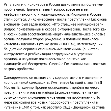
Репутация милиционеров в России давно является более чем
проблемной. Причем главный вопрос вовсе не в ее
неэффективности или коррупционности. Милицию в России
стали бояться. В «Коммерсанте» после преступления Евсюкова
экспертам был задан вопрос: «Кто страшнее милиционера?»
Вопрос показательный и скорее риторический. После того, как
в России была восстановлена «вертикаль власти», все силовые
органы получили второе рождение. В политике появилась
«силовая» идеология (то же дело «ЮКОСа»), на телевидении
бандитские сериалы сменились «ментовскими» (они стали
инструментом реабилитации сотрудником внутренних
органов), а на улицах появилось такое понятие как
«милицейский беспредел». Случай с Евсюковым лишь показал
остроту проблемы.
Одновременно он выявил силу корпоративного мышления и
корпоративной самозащиты. Уже теперь бывший глава ГУВД
Москвы Владимир Пронин оскандалился, прибыв на место
преступления и назвав майора Евсюкова «перспективным
сотрудником», сломленным «семейными проблемами». По
мере раскрытия все новых подробностей преступления и
«утечек» в СМИ о том, как работало ОВД «Царицино», картина