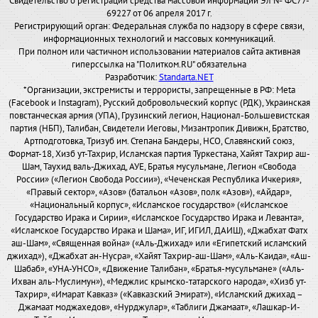
Свидетельство о регистрации средства массовой информации Эл № ФС77-
69227 от 06 апреля 2017 г.
Регистрирующий орган: Федеральная служба по надзору в сфере связи,
информационных технологий и массовых коммуникаций.
При полном или частичном использовании материалов сайта активная
гиперссылка на "Политком.RU" обязательна
Разработчик:
Standarta.NET
*Организации, экстремисты и террористы, запрещенные в РФ: Meta
(Facebook и Instagram), Русский добровольческий корпус (РДК), Украинская
повстанческая армия (УПА), Грузинский легион, Национал-Большевистская
партия (НБП), Талибан, Свидетели Иеговы, Мизантропик Дивижн, Братство,
Артподготовка, Тризуб им. Степана Бандеры, НСО, Славянский союз,
Формат-18, Хизб ут-Тахрир, Исламская партия Туркестана, Хайят Тахрир аш-
Шам, Таухид валь-Джихад, АУЕ, Братья мусульмане, Легион «Свобода
России» («Легион Свобода России»), «Чеченская Республика Ичкерия»,
«Правый сектор», «Азов» (батальон «Азов», полк «Азов»), «Айдар»,
«Национальный корпус», «Исламское государство» («Исламское
Государство Ирака и Сирии», «Исламское Государство Ирака и Леванта»,
«Исламское Государство Ирака и Шама», ИГ, ИГИЛ, ДАИШ), «Джабхат Фатх
аш-Шам», «Священная война» («Аль-Джихад» или «Египетский исламский
джихад»), «Джабхат ан-Нусра», «Хайят Тахрир-аш-Шам», «Аль-Каида», «Аш-
Шабаб», «УНА-УНСО», «Движение Талибан», «Братья-мусульмане» («Аль-
Ихван аль-Муслимун»), «Меджлис крымско-татарского народа», «Хизб ут-
Тахрир», «Имарат Кавказ» («Кавказский Эмират»), «Исламский джихад –
Джамаат моджахедов», «Нурджулар», «Таблиги Джамаат», «Лашкар-И-