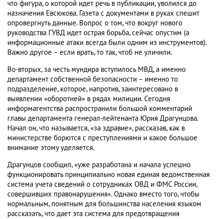
что фигура, о которой идет речь в публикации, уволился до
назначения Евсюкова. Газета с документами в руках спешит
опровергнуть данные. Вопрос о том, что вокруг нового
руководства ГУВД идет острая борьба, сейчас опустим (а
информационные атаки всегда были одним из инструментов).
Важно другое – если врать, то так, чтоб не уличили.
Во-вторых, за честь мундира вступилось МВД, а именно
департамент собственной безопасности – именно то
подразделение, которое, напротив, заинтересовано в
выявлении «оборотней» в рядах милиции. Сегодня
информагентства распространили большой комментарий
главы департамента генерал-лейтенанта Юрия Драгунцова.
Начал он, что называется, «за здравие», рассказав, как в
министерстве борются с преступлениями и какое большое
внимание этому уделяется.
Драгунцов сообщил, «уже разработана и начала успешно
функционировать принципиально новая единая ведомственная
система учета сведений о сотрудниках ОВД и ФМС России,
совершивших правонарушения». Однако вместо того, чтобы
нормальным, понятным для большинства населения языком
рассказать, что дает эта система для предотвращения