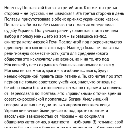
Но есть у Полтавской битвы и третий итог. Кто же эта третья
сторона – не русская, и не шведская? Эта третья сторона в день
Полтавы присутствовала в обеих армиях: украинские казаки.
Полтавская битва на без малого три столетия определила
судьбу Украины. Полувеком ранее украинская элита сделала
выбор в пользу меньшего из зол – вырвавшись из-под
скипетра католической Речи Посполитой под покровительство
единоверного московского царя. Надежда была не только на
религиозную совместимость (хотя для средневекового
общества это исключительно важно), но и на то, что под
Московией у нее сохранится большая автономность: сил у
Москвы не так много, враги – в изобилии… авось, будут
ненькой-Украиной править свои гетманы. Те, кто читал про этот
период не только советские учебники, знает, что отнюдь не
безоблачными были отношения гетманов с царями за полвека
от Переяславля до Полтавы, что «правильный» с точки зрения
советско-российской пропаганды Богдан Хмельницкий
говорил и делал не одни только «промосковские» вещи.
Украинские земли были де-факто под протекторатом и
вассальной зависимостью от Москвы – но сохраняли
обширную автономию, в частности – избирали (!) гетмана; свой
гетман был и еще в большем очаге автономии – Запорожской