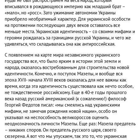
Иуды не был распространен на весь народ, который
вписывался в рождающуюся империю как младший брат –
«мало», но «росс». Зато ужимание автономии Украины
приобрело необратимый характер. Для украинской особости
на протяжении последующих двух веков оставалось все
меньше места. Украинская идентичность – со своими мифами и
героями рождалась за границами русской Украины, и чего же
удивляться, что складывалась она как антироссийская.
С появлением на карте мира независимого украинского
государства все, что было ярким в истории этой земли и
народа, оказалось востребованным для строительства новой
идентичности. Конечно, и поступок Мазепы, и вообще вся
эпоха XVII- начала XVIII веков оказалась для нее важны как
время, когда эта идентичность существовала как нечто особое,
не тождественное российскому. Еще в 40-е годы прошлого
века назад русский американский (к сожалению!) философ
Георгий Федотов писал: «мы смеялись над украинскими
мифами, не замечая рождения новой нации», особо он
указывал на неспособность великороссов оценить
неоднозначность личности Мазепы. Еще раз: Мазепа предатель
– никаких споров. Он предатель русского царя, своего
сюзерена. А вот что мы упускаем, так это то, что украинская