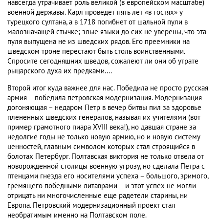
навсегда утрачивает роль великой (в европейском масштабе)
военной державы. Карл проведет пять лет «в гостях» у
турецкого султана, а в 1718 погибнет от шальной пули в
малозначащей стычке; злые языки до сих не уверены, что эта
пуля выпущена не из шведских рядов. Его преемники на
шведском троне перестают быть столь воинственными.
Спросите сегодняшних шведов, сожалеют ли они об утрате
рыцарского духа их предками….
Второй итог куда важнее для нас. Победила не просто русская
армия – победила петровская модернизация. Модернизация
догоняющая – недаром Петр в вечер битвы пил за здоровье
плененных шведских генералов, называя их учителями (вот
пример грамотного пиара XVIII века!), но давшая стране за
недолгие годы не только новую армию, но и новую систему
ценностей, главным символом которых стал строящийся в
болотах Петербург. Полтавская виктория не только отвела от
новорожденной столицы военную угрозу, но сделала Петра с
птенцами гнезда его носителями успеха – большого, зримого,
гремящего победными литаврами – и этот успех не могли
отрицать ни многочисленные еще радетели старины, ни
Европа. Петровский модернизационный проект стал
необратимым именно на Полтавском поле.