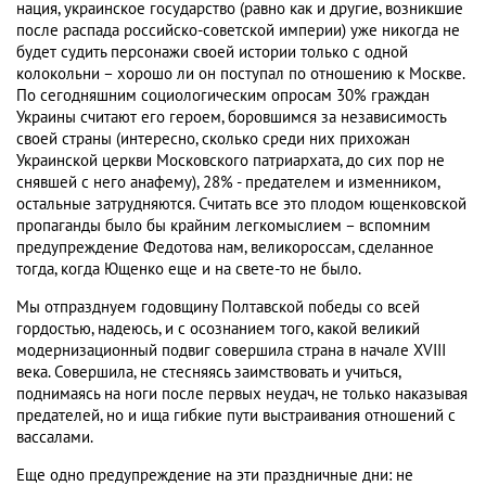
нация, украинское государство (равно как и другие, возникшие
после распада российско-советской империи) уже никогда не
будет судить персонажи своей истории только с одной
колокольни – хорошо ли он поступал по отношению к Москве.
По сегодняшним социологическим опросам 30% граждан
Украины считают его героем, боровшимся за независимость
своей страны (интересно, сколько среди них прихожан
Украинской церкви Московского патриархата, до сих пор не
снявшей с него анафему), 28% - предателем и изменником,
остальные затрудняются. Считать все это плодом ющенковской
пропаганды было бы крайним легкомыслием – вспомним
предупреждение Федотова нам, великороссам, сделанное
тогда, когда Ющенко еще и на свете-то не было.
Мы отпразднуем годовщину Полтавской победы со всей
гордостью, надеюсь, и с осознанием того, какой великий
модернизационный подвиг совершила страна в начале XVIII
века. Совершила, не стесняясь заимствовать и учиться,
поднимаясь на ноги после первых неудач, не только наказывая
предателей, но и ища гибкие пути выстраивания отношений с
вассалами.
Еще одно предупреждение на эти праздничные дни: не