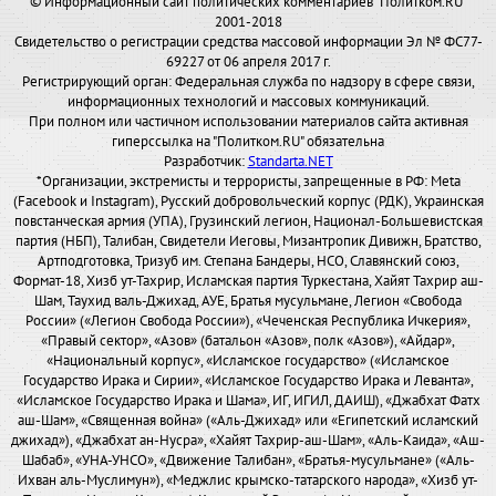
© Информационный сайт политических комментариев "Политком.RU"
2001-2018
Свидетельство о регистрации средства массовой информации Эл № ФС77-
69227 от 06 апреля 2017 г.
Регистрирующий орган: Федеральная служба по надзору в сфере связи,
информационных технологий и массовых коммуникаций.
При полном или частичном использовании материалов сайта активная
гиперссылка на "Политком.RU" обязательна
Разработчик:
Standarta.NET
*Организации, экстремисты и террористы, запрещенные в РФ: Meta
(Facebook и Instagram), Русский добровольческий корпус (РДК), Украинская
повстанческая армия (УПА), Грузинский легион, Национал-Большевистская
партия (НБП), Талибан, Свидетели Иеговы, Мизантропик Дивижн, Братство,
Артподготовка, Тризуб им. Степана Бандеры, НСО, Славянский союз,
Формат-18, Хизб ут-Тахрир, Исламская партия Туркестана, Хайят Тахрир аш-
Шам, Таухид валь-Джихад, АУЕ, Братья мусульмане, Легион «Свобода
России» («Легион Свобода России»), «Чеченская Республика Ичкерия»,
«Правый сектор», «Азов» (батальон «Азов», полк «Азов»), «Айдар»,
«Национальный корпус», «Исламское государство» («Исламское
Государство Ирака и Сирии», «Исламское Государство Ирака и Леванта»,
«Исламское Государство Ирака и Шама», ИГ, ИГИЛ, ДАИШ), «Джабхат Фатх
аш-Шам», «Священная война» («Аль-Джихад» или «Египетский исламский
джихад»), «Джабхат ан-Нусра», «Хайят Тахрир-аш-Шам», «Аль-Каида», «Аш-
Шабаб», «УНА-УНСО», «Движение Талибан», «Братья-мусульмане» («Аль-
Ихван аль-Муслимун»), «Меджлис крымско-татарского народа», «Хизб ут-