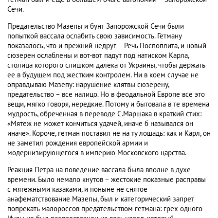
Сечи.
Предательство Мазепы и бунт Запорожской Сечи были
попыткой вассала ослабить свою зависимость. Гетману
показалось, что и прежний недруг – Речь Поспоплита, и новый
сюзерен ослаблены и вот-вот падут под натиском Карла,
столица которого слишком далека от Украины, чтобы держать
ее в будущем под жестким контролем. Ни в коем случае не
оправдываю Мазепу: нарушение клятвы сюзерену,
предательство – все налицо. Но в феодальной Европе все это
вещи, мягко говоря, нередкие. Потому и бытовала в те времена
мудрость, обреченная в переводе С.Маршака в краткий стих:
«Мятеж не может кончиться удачей, иначе б назывался он
иначе». Короче, гетман поставил не на ту лошадь: как и Карл, он
не заметил рождения европейской армии и
модернизирующегося в империю Московского царства.
Реакция Петра на поведение вассала была вполне в духе
времени. Было немало кнутов – жестокие показные расправы
с мятежными казаками, и поныне не снятое
анафематствование Мазепы, был и категорический запрет
попрекать малороссов предательством гетмана: грех одного