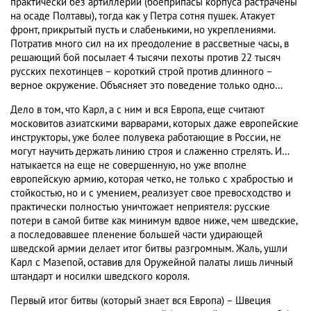
практически без артиллерии (боеприпасы корпуса растрачены
на осаде Полтавы), тогда как у Петра сотня пушек. Атакует
фронт, прикрытый пусть и слабенькими, но укреплениями.
Потратив много сил на их преодоление в рассветные часы, в
решающий бой посылает 4 тысячи пехоты против 22 тысяч
русских пехотинцев – короткий строй против длинного –
верное окружение. Объясняет это поведение только одно…
Дело в том, что Карл, а с ним и вся Европа, еще считают
московитов азиатскими варварами, которых даже европейские
инструкторы, уже более полувека работающие в России, не
могут научить держать линию строя и слаженно стрелять. И…
натыкается на еще не совершенную, но уже вполне
европейскую армию, которая четко, не только с храбростью и
стойкостью, но и с умением, реализует свое превосходство и
практически полностью уничтожает неприятеля: русские
потери в самой битве как минимум вдвое ниже, чем шведские,
а последовавшее пленение большей части удирающей
шведской армии делает итог битвы разгромным. Жаль, ушли
Карл с Мазепой, оставив для Оружейной палаты лишь личный
штандарт и носилки шведского короля.
Первый итог битвы (который знает вся Европа) – Швеция