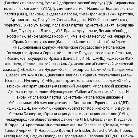
(Facebook и Instagram), Русский добровольческий корпус (РДК), Украинская
повстанческая армия (УПА), Грузинский легион, Национал-Большевистская
партия (НБП), Талибан, Свидетели Иеговы, Мизантропик Дивижн, Братство,
Артподготовка, Тризуб им. Степана Бандеры, НСО, Славянский союз,
Формат-18, Хизб ут-Тахрир, Исламская партия Туркестана, Хайят Тахрир аш-
Шам, Таухид валь-Джихад, АУЕ, Братья мусульмане, Легион «Свобода
России» («Легион Свобода России»), «Чеченская Республика Ичкерия»,
«Правый сектор», «Азов» (батальон «Азов», полк «Азов»), «Айдар»,
«Национальный корпус», «Исламское государство» («Исламское
Государство Ирака и Сирии», «Исламское Государство Ирака и Леванта»,
«Исламское Государство Ирака и Шама», ИГ, ИГИЛ, ДАИШ), «Джабхат Фатх
аш-Шам», «Священная война» («Аль-Джихад» или «Египетский исламский
джихад»), «Джабхат ан-Нусра», «Хайят Тахрир-аш-Шам», «Аль-Каида», «Аш-
Шабаб», «УНА-УНСО», «Движение Талибан», «Братья-мусульмане» («Аль-
Ихван аль-Муслимун»), «Меджлис крымско-татарского народа», «Хизб ут-
Тахрир», «Имарат Кавказ» («Кавказский Эмират»), «Исламский джихад –
Джамаат моджахедов», «Нурджулар», «Таблиги Джамаат», «Лашкар-И-
Тайба», «Исламская партия Туркестана», «Исламское движение
Узбекистана», «Исламское движение Восточного Туркестана» (ИДВТ),
«Джунд аш-Шам», «АУМ Синрике», «Братство» Корчинского, «Тризуб им.
Степана Бандеры», «Организация украинских националистов» (ОУН),
международное общественное движение ЛГБТ, А.Навальный, К.Буданов,
Д.Гордон, А.Арестович. Иностранные агенты: Телеканал «Дождь», Медуза,
Голос Америки, ТК Настоящее Время, The Insider, Deutsche Welle, Проект,
Azatliq Radiosi, «Радио Свободная Европа/Радио Свобода» (PCE/PC), Сибирь.