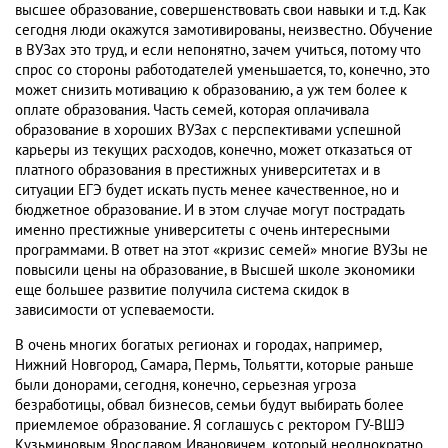
высшее образование, совершенствовать свои навыки и т.д. Как
сегодня люди окажутся замотивированы, неизвестно. Обучение
в ВУЗах это труд, и если непонятно, зачем учиться, потому что
спрос со стороны работодателей уменьшается, то, конечно, это
может снизить мотивацию к образованию, а уж тем более к
оплате образования. Часть семей, которая оплачивала
образование в хороших ВУЗах с перспективами успешной
карьеры из текущих расходов, конечно, может отказаться от
платного образования в престижных университетах и в
ситуации ЕГЭ будет искать пусть менее качественное, но и
бюджетное образование. И в этом случае могут пострадать
именно престижные университеты с очень интересными
программами. В ответ на этот «кризис семей» многие ВУЗы не
повысили цены на образование, в Высшей школе экономики
еще большее развитие получила система скидок в
зависимости от успеваемости.
В очень многих богатых регионах и городах, например,
Нижний Новгород, Самара, Пермь, Тольятти, которые раньше
были донорами, сегодня, конечно, серьезная угроза
безработицы, обвал бизнесов, семьи будут выбирать более
приемлемое образование. Я соглашусь с ректором ГУ-ВШЭ
Кузьминовым Ярославом Ивановичем, который неоднократно