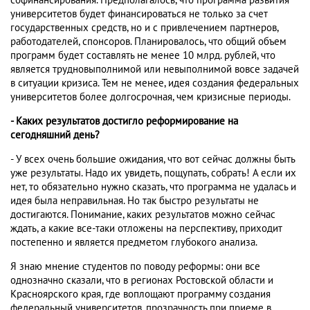
софинансирования. Предполагалось, что программа развития
университетов будет финансироваться не только за счет
государственных средств, но и с привлечением партнеров,
работодателей, спонсоров. Планировалось, что общий объем
программ будет составлять не менее 10 млрд. рублей, что
является трудновыполнимой или невыполнимой вовсе задачей
в ситуации кризиса. Тем не менее, идея создания федеральных
университетов более долгосрочная, чем кризисные периоды.
- Каких результатов достигло реформирование на
сегодняшний день?
- У всех очень большие ожидания, что вот сейчас должны быть
уже результаты. Надо их увидеть, пощупать, собрать! А если их
нет, то обязательно нужно сказать, что программа не удалась и
идея была неправильная. Но так быстро результаты не
достигаются. Понимание, каких результатов можно сейчас
ждать, а какие все-таки отложены на перспективу, приходит
постепенно и является предметом глубокого анализа.
Я знаю мнение студентов по поводу реформы: они все
однозначно сказали, что в регионах Ростовской области и
Красноярского края, где воплощают программу создания
федеральный университетов, прозрачность при приеме в