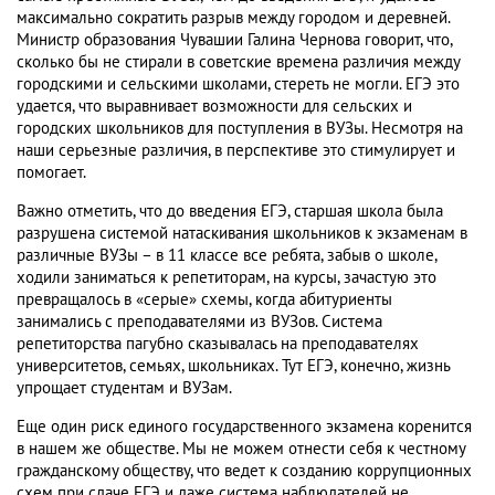
максимально сократить разрыв между городом и деревней.
Министр образования Чувашии Галина Чернова говорит, что,
сколько бы не стирали в советские времена различия между
городскими и сельскими школами, стереть не могли. ЕГЭ это
удается, что выравнивает возможности для сельских и
городских школьников для поступления в ВУЗы. Несмотря на
наши серьезные различия, в перспективе это стимулирует и
помогает.
Важно отметить, что до введения ЕГЭ, старшая школа была
разрушена системой натаскивания школьников к экзаменам в
различные ВУЗы – в 11 классе все ребята, забыв о школе,
ходили заниматься к репетиторам, на курсы, зачастую это
превращалось в «серые» схемы, когда абитуриенты
занимались с преподавателями из ВУЗов. Система
репетиторства пагубно сказывалась на преподавателях
университетов, семьях, школьниках. Тут ЕГЭ, конечно, жизнь
упрощает студентам и ВУЗам.
Еще один риск единого государственного экзамена коренится
в нашем же обществе. Мы не можем отнести себя к честному
гражданскому обществу, что ведет к созданию коррупционных
схем при сдаче ЕГЭ и даже система наблюдателей не