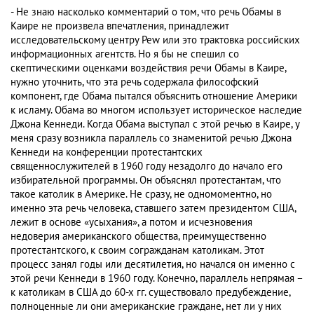
- Не знаю насколько комментарий о том, что речь Обамы в
Каире не произвела впечатления, принадлежит
исследовательскому центру Pew или это трактовка российских
информационных агентств. Но я бы не спешил со
скептическими оценками воздействия речи Обамы в Каире,
нужно уточнить, что эта речь содержала философский
компонент, где Обама пытался объяснить отношение Америки
к исламу. Обама во многом использует историческое наследие
Джона Кеннеди. Когда Обама выступал с этой речью в Каире, у
меня сразу возникла параллель со знаменитой речью Джона
Кеннеди на конференции протестантских
священнослужителей в 1960 году незадолго до начало его
избирательной программы. Он объяснял протестантам, что
такое католик в Америке. Не сразу, не одномоментно, но
именно эта речь человека, ставшего затем президентом США,
лежит в основе «усыхания», а потом и исчезновения
недоверия американского общества, преимущественно
протестантского, к своим согражданам католикам. Этот
процесс занял годы или десятилетия, но начался он именно с
этой речи Кеннеди в 1960 году. Конечно, параллель непрямая –
к католикам в США до 60-х гг. существовало предубеждение,
полноценные ли они американские граждане, нет ли у них