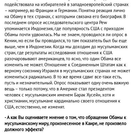
подействовала на избирателей в западноевропейский странах
– например, во Франции и Германии. Понятна реакция лично
на Обаму в тех странах, с которыми связана его биография. В
последнем опросе исследовательского центра Pew
упоминается Индонезия, где популярность США с приходом
Обамы почти удвоилась. Мы не знаем, проводился ли опрос в
Кении, но если бы проводился, то там показатель был бы еще
выше, чем в Индонезии. Когда мы доходим до мусульманских
стран, где результаты исследования отношения к США
разочаровывают американцев, то ясно, что один Обама все
изменить не может. Отношение к Соединенным Штатам как к
верному союзнику Израиля в мусульманских странах не может
измениться радикально. В то же время сдвиг все-таки есть,
пусть и незначительный. Опрос показывает одну очень важную
вещь – только потому, что в Америке стал президентом
человек с мусульманским именем Барак Хусейн, хотя и
христианин, мусульмане кардинально своего отношения к
США, естественно, не изменят.
- А как Вы оцениваете мнение о том, что обращении Обамы к
мусульманскому миру, произнесенное в Каире, не произвело
должного эффекта?