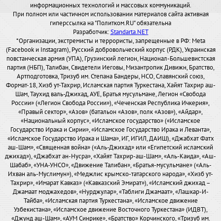
информационных технологий и массовых коммуникаций.
При полном или частичном использовании материалов сайта активная
гиперссылка на "Политком.RU" обязательна
Разработчик:
Standarta.NET
*Организации, экстремисты и террористы, запрещенные в РФ: Meta
(Facebook и Instagram), Русский добровольческий корпус (РДК), Украинская
повстанческая армия (УПА), Грузинский легион, Национал-Большевистская
партия (НБП), Талибан, Свидетели Иеговы, Мизантропик Дивижн, Братство,
Артподготовка, Тризуб им. Степана Бандеры, НСО, Славянский союз,
Формат-18, Хизб ут-Тахрир, Исламская партия Туркестана, Хайят Тахрир аш-
Шам, Таухид валь-Джихад, АУЕ, Братья мусульмане, Легион «Свобода
России» («Легион Свобода России»), «Чеченская Республика Ичкерия»,
«Правый сектор», «Азов» (батальон «Азов», полк «Азов»), «Айдар»,
«Национальный корпус», «Исламское государство» («Исламское
Государство Ирака и Сирии», «Исламское Государство Ирака и Леванта»,
«Исламское Государство Ирака и Шама», ИГ, ИГИЛ, ДАИШ), «Джабхат Фатх
аш-Шам», «Священная война» («Аль-Джихад» или «Египетский исламский
джихад»), «Джабхат ан-Нусра», «Хайят Тахрир-аш-Шам», «Аль-Каида», «Аш-
Шабаб», «УНА-УНСО», «Движение Талибан», «Братья-мусульмане» («Аль-
Ихван аль-Муслимун»), «Меджлис крымско-татарского народа», «Хизб ут-
Тахрир», «Имарат Кавказ» («Кавказский Эмират»), «Исламский джихад –
Джамаат моджахедов», «Нурджулар», «Таблиги Джамаат», «Лашкар-И-
Тайба», «Исламская партия Туркестана», «Исламское движение
Узбекистана», «Исламское движение Восточного Туркестана» (ИДВТ),
«Джунд аш-Шам», «АУМ Синрике», «Братство» Корчинского, «Тризуб им.