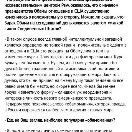
исследовательским центром Pew, оказалось, что с началом
президентства Обамы отношение к США существенно
изменилось в положительную сторону. Можно ли сказать, что
Барак Обама на сегодняшний день является залогом «мягкой
силы» Соединенных Штатов?
- В таком опросе всегда главной интеллектуальной загадкой
является определение тонкой грани - положительные сдвиги в
отношении к США это реакция на Обаму лично или на
изменение курса. Понятно, что эти два фактора связаны. Курс
Буша ушел бы вместе с Бушем, и на смену ему пришел бы
другой более традиционный для американской политики и
более приемлемый для всего окружающего мира. Так что я
думаю, кто бы ни пришел на смену Бушу, такая тенденция все
равно имела бы место, но, скорее всего, имела бы менее
яркую и заметную форму – слишком уж неординарна и
интересна личность нового американского президента.
Недаром уже появилось слово «обамомания», которая, правда,
в России выражается слабее, чем в других странах мира.
- Где, на Ваш взгляд, наиболее популярна «обамомания»?
- Ясно, что именно личность американского президента