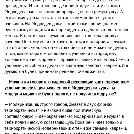
президента. И это, конечно, дезориентирует элиту, а самого
Медведева раньше времени превращает в «хромую утку». А
если такая угроза есть, так кто ж за ним пойдет? Тут все
очевидно. Но Медведев даже с этой точки зрения должен
будет самоутвердиться как президент и сделать это достаточно
жестко. В противном случае оставшиеся три года пройдут
впустую. Поэтому если он хочет остаться в истории, а я думаю,
что он хочет: человек он честолюбивый и не может не думать
о том, каким образом он войдет в учебники истории, ему
хочешь не хочешь придется проявить львиные качества. Самый
удобный способ это сделать — вплотную заняться кадрами. И я
думаю, он будет принимать решения очень жестко.
— Можно ли говорить о кадровой революции как непременном
условии реализации заявленного Медведевым курса на
модернизацию: не будет одного, не получится и другое?
— Модернизация, строго говоря, бывает в двух формах:
технократическая, не включающая политическую
составляющую, и демократическая модернизация, несущая в
себе политическую составляющую. Пока речь идет только о
технократической модернизации: с теми же самыми кадрами,