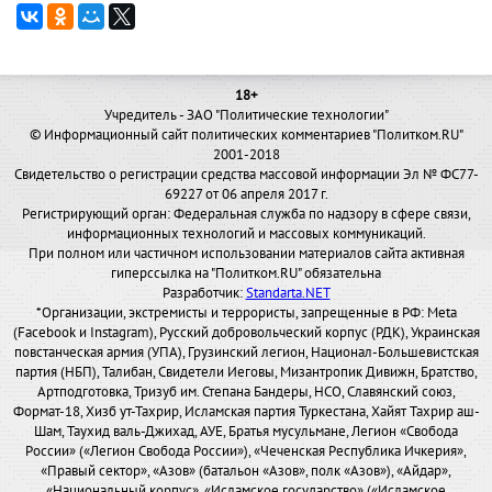
18+
Учредитель - ЗАО "Политические технологии"
© Информационный сайт политических комментариев "Политком.RU"
2001-2018
Свидетельство о регистрации средства массовой информации Эл № ФС77-
69227 от 06 апреля 2017 г.
Регистрирующий орган: Федеральная служба по надзору в сфере связи,
информационных технологий и массовых коммуникаций.
При полном или частичном использовании материалов сайта активная
гиперссылка на "Политком.RU" обязательна
Разработчик:
Standarta.NET
*Организации, экстремисты и террористы, запрещенные в РФ: Meta
(Facebook и Instagram), Русский добровольческий корпус (РДК), Украинская
повстанческая армия (УПА), Грузинский легион, Национал-Большевистская
партия (НБП), Талибан, Свидетели Иеговы, Мизантропик Дивижн, Братство,
Артподготовка, Тризуб им. Степана Бандеры, НСО, Славянский союз,
Формат-18, Хизб ут-Тахрир, Исламская партия Туркестана, Хайят Тахрир аш-
Шам, Таухид валь-Джихад, АУЕ, Братья мусульмане, Легион «Свобода
России» («Легион Свобода России»), «Чеченская Республика Ичкерия»,
«Правый сектор», «Азов» (батальон «Азов», полк «Азов»), «Айдар»,
«Национальный корпус», «Исламское государство» («Исламское