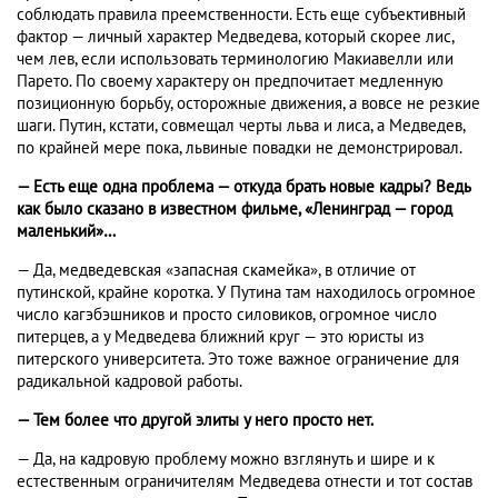
соблюдать правила преемственности. Есть еще субъективный
фактор — личный характер Медведева, который скорее лис,
чем лев, если использовать терминологию Макиавелли или
Парето. По своему характеру он предпочитает медленную
позиционную борьбу, осторожные движения, а вовсе не резкие
шаги. Путин, кстати, совмещал черты льва и лиса, а Медведев,
по крайней мере пока, львиные повадки не демонстрировал.
— Есть еще одна проблема — откуда брать новые кадры? Ведь
как было сказано в известном фильме, «Ленинград — город
маленький»…
— Да, медведевская «запасная скамейка», в отличие от
путинской, крайне коротка. У Путина там находилось огромное
число кагэбэшников и просто силовиков, огромное число
питерцев, а у Медведева ближний круг — это юристы из
питерского университета. Это тоже важное ограничение для
радикальной кадровой работы.
— Тем более что другой элиты у него просто нет.
— Да, на кадровую проблему можно взглянуть и шире и к
естественным ограничителям Медведева отнести и тот состав