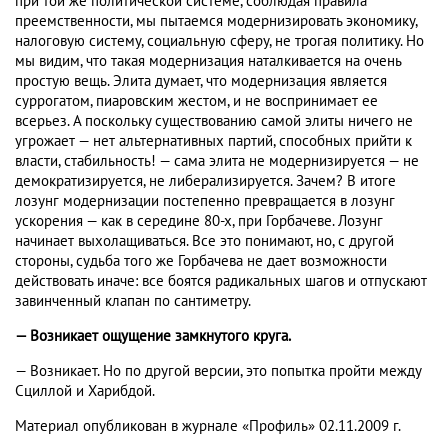
при той же политической системе, соблюдая правила
преемственности, мы пытаемся модернизировать экономику,
налоговую систему, социальную сферу, не трогая политику. Но
мы видим, что такая модернизация наталкивается на очень
простую вещь. Элита думает, что модернизация является
суррогатом, пиаровским жестом, и не воспринимает ее
всерьез. А поскольку существованию самой элиты ничего не
угрожает — нет альтернативных партий, способных прийти к
власти, стабильность! — сама элита не модернизируется — не
демократизируется, не либерализируется. Зачем? В итоге
лозунг модернизации постепенно превращается в лозунг
ускорения — как в середине 80-х, при Горбачеве. Лозунг
начинает выхолащиваться. Все это понимают, но, с другой
стороны, судьба того же Горбачева не дает возможности
действовать иначе: все боятся радикальных шагов и отпускают
завинченный клапан по сантиметру.
— Возникает ощущение замкнутого круга.
— Возникает. Но по другой версии, это попытка пройти между
Сциллой и Харибдой.
Материал опубликован в журнале «Профиль» 02.11.2009 г.