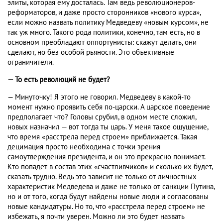
элиты, которая ему досталась. Там ведь революционеров-
реформаторов, и даже просто сторонников «нового курса»,
если можно назвать политику Медведеву «новым курсом», не
так уж много. Такого рода политики, конечно, там есть, но в
основном преобладают оппортунисты: скажут делать, они
сделают, но без особой рьяности. Это объективные
ограничители.
— То есть революций не будет?
— Минуточку! Я этого не говорил. Медведеву в какой-то
момент нужно проявить себя по-царски. А царское поведение
предполагает что? Головы срубил, в одном месте сложил,
новых назначил — вот тогда ты царь. У меня такое ощущение,
что время «расстрела перед строем» приближается. Такая
децимация просто необходима с точки зрения
самоутверждения президента, и он это прекрасно понимает.
Кто попадет в состав этих «счастливчиков» и сколько их будет,
сказать трудно. Ведь это зависит не только от личностных
характеристик Медведева и даже не только от санкции Путина,
но и от того, когда будут найдены новые люди и согласованы
новые кандидатуры. Но то, что «расстрела перед строем» не
избежать, я почти уверен. Можно ли это будет назвать