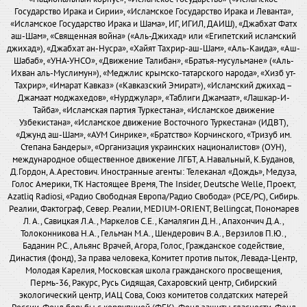
Государство Ирака и Сирии», «Исламское Государство Ирака и Леванта»,
«Исламское Государство Ирака и Шама», ИГ, ИГИЛ, ДАИШ), «Джабхат Фатх
аш-Шам», «Священная война» («Аль-Джихад» или «Египетский исламский
джихад»), «Джабхат ан-Нусра», «Хайят Тахрир-аш-Шам», «Аль-Каида», «Аш-
Шабаб», «УНА-УНСО», «Движение Талибан», «Братья-мусульмане» («Аль-
Ихван аль-Муслимун»), «Меджлис крымско-татарского народа», «Хизб ут-
Тахрир», «Имарат Кавказ» («Кавказский Эмират»), «Исламский джихад –
Джамаат моджахедов», «Нурджулар», «Таблиги Джамаат», «Лашкар-И-
Тайба», «Исламская партия Туркестана», «Исламское движение
Узбекистана», «Исламское движение Восточного Туркестана» (ИДВТ),
«Джунд аш-Шам», «АУМ Синрике», «Братство» Корчинского, «Тризуб им.
Степана Бандеры», «Организация украинских националистов» (ОУН),
международное общественное движение ЛГБТ, А.Навальный, К.Буданов,
Д.Гордон, А.Арестович. Иностранные агенты: Телеканал «Дождь», Медуза,
Голос Америки, ТК Настоящее Время, The Insider, Deutsche Welle, Проект,
Azatliq Radiosi, «Радио Свободная Европа/Радио Свобода» (PCE/PC), Сибирь.
Реалии, Фактограф, Север. Реалии, MEDIUM-ORIENT, Bellingcat, Пономарев
Л. А., Савицкая Л.А., Маркелов С.Е., Камалягин Д.Н., Апахончич Д.А.,
Толоконникова Н.А., Гельман М.А., Шендерович В.А., Верзилов П.Ю.,
Баданин Р.С., Альянс Врачей, Агора, Голос, Гражданское содействие,
Династия (фонд), За права человека, Комитет против пыток, Левада-Центр,
Молодая Карелия, Московская школа гражданского просвещения,
Пермь-36, Ракурс, Русь Сидящая, Сахаровский центр, Сибирский
экологический центр, ИАЦ Сова, Союз комитетов солдатских матерей