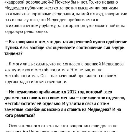
«кадровой революцией»? Почему бы и нет. То, что недавно
Медведев публично жестко запретил высшим чиновникам
возглавлять спортивные федерации, на мой взгляд, говорит как
раз в пользу того, что Медведев приближается к
психологическому рубежу, за которым он уже может пойти на
кадровую революцию.
— Вы говорили о том, что для таких решений нужно одобрение
Путина. А вы вообще как оцениваете соотношение сил внутри
тандема?
— Я могу лишь сказать, что не согласен с оценкой Медведева
как путинского местоблюстителя. Это не так, он не
местоблюститель. Он — назначенный президент со своим
кругом задач и ответственности.
— Но неумолимо приближается 2012 год, который всех
должен расставить по своим местам — президентов отдельно,
местоблюстителей отдельно. И у элиты в связи с этим
заметные колебания: можно ли ставить на Медведева? И на
кого равняться?
— Окончательного ответа на этот вопрос мы еще долго не
получим. Но Путин уже дал понять, что претендует на пост