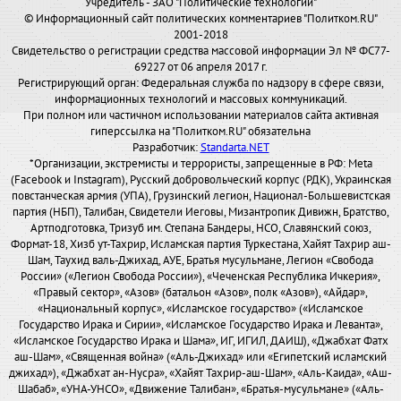
Учредитель - ЗАО "Политические технологии"
© Информационный сайт политических комментариев "Политком.RU"
2001-2018
Свидетельство о регистрации средства массовой информации Эл № ФС77-
69227 от 06 апреля 2017 г.
Регистрирующий орган: Федеральная служба по надзору в сфере связи,
информационных технологий и массовых коммуникаций.
При полном или частичном использовании материалов сайта активная
гиперссылка на "Политком.RU" обязательна
Разработчик:
Standarta.NET
*Организации, экстремисты и террористы, запрещенные в РФ: Meta
(Facebook и Instagram), Русский добровольческий корпус (РДК), Украинская
повстанческая армия (УПА), Грузинский легион, Национал-Большевистская
партия (НБП), Талибан, Свидетели Иеговы, Мизантропик Дивижн, Братство,
Артподготовка, Тризуб им. Степана Бандеры, НСО, Славянский союз,
Формат-18, Хизб ут-Тахрир, Исламская партия Туркестана, Хайят Тахрир аш-
Шам, Таухид валь-Джихад, АУЕ, Братья мусульмане, Легион «Свобода
России» («Легион Свобода России»), «Чеченская Республика Ичкерия»,
«Правый сектор», «Азов» (батальон «Азов», полк «Азов»), «Айдар»,
«Национальный корпус», «Исламское государство» («Исламское
Государство Ирака и Сирии», «Исламское Государство Ирака и Леванта»,
«Исламское Государство Ирака и Шама», ИГ, ИГИЛ, ДАИШ), «Джабхат Фатх
аш-Шам», «Священная война» («Аль-Джихад» или «Египетский исламский
джихад»), «Джабхат ан-Нусра», «Хайят Тахрир-аш-Шам», «Аль-Каида», «Аш-
Шабаб», «УНА-УНСО», «Движение Талибан», «Братья-мусульмане» («Аль-