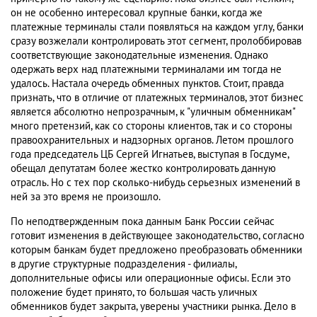
он не особенно интересовал крупные банки, когда же
платежные терминалы стали появляться на каждом углу, банки
сразу возжелали контролировать этот сегмент, пролоббировав
соответствующие законодательные изменения. Однако
одержать верх над платежными терминалами им тогда не
удалось. Настала очередь обменных пунктов. Стоит, правда
признать, что в отличие от платежных терминалов, этот бизнес
является абсолютно непрозрачным, к "уличным обменникам"
много претензий, как со стороны клиентов, так и со стороны
правоохранительных и надзорных органов. Летом прошлого
года председатель ЦБ Сергей Игнатьев, выступая в Госдуме,
обещал депутатам более жестко контролировать данную
отрасль. Но с тех пор сколько-нибудь серьезных изменений в
ней за это время не произошло.
По неподтвержденным пока данным Банк России сейчас
готовит изменения в действующее законодательство, согласно
которым банкам будет предложено преобразовать обменники
в другие структурные подразделения - филиалы,
дополнительные офисы или операционные офисы. Если это
положение будет принято, то большая часть уличных
обменников будет закрыта, уверены участники рынка. Дело в