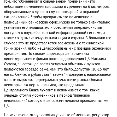
том, что "обменники" в современном понимании - это
небольшие помещения площадью в среднем до 6 кв. метров,
оборудованные в лучшем случае пожарной и охранной
сигнализацией. Чтобы превратить это помещение в
полноценный банковский офис, нужно не только значительно
увеличить его площадь, но и обеспечить операционистов
доступом к внутрибанковской информационной системе, а
также создать систему сигнализации и охраны. В большинстве
случаев это не представляется возможным с технической
точки зрения, либо нецелесообразным - с позиции экономики
предприятия. По словам директора департамента
лицензирования и финансового оздоровления ЦБ Михаила
Сухова, в настоящее время услугами обменных пунктов
пользуются гораздо реже, чем это было, допустим, 10-15 лет
назад. Сейчас и рубль стал "тверже" и доверие к национальной
валюте выросло, подтверждают участники рынка. Однако
некоторые эксперты полагают, что представитель
Центрального Банка лукавит, и вспоминают о том, какие
очереди стояли у обменников в период "плановой
девальвации", которую еще совсем недавно проводил тот же
ЦБ.
Не исключено, что уничтожив уличные обменники, регулятор