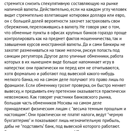
стремится снизить спекулятивную составляющую на рынке
наличной валюты. Действительно, если на каждом углу человек
видит стремительно взлетающие котировки доллара или евро,
он с большей долей вероятности захочет застраховать свои
сбережения, переложившись в валюту. Не говоря уже о том,
что обменные пункты в офисах крупных банков гораздо проще
контролировать как на предмет фактов мошенничества, так и
завышения курсов иностранной валюты. Да и сами банкиры не
захотят размениваться на такие мелочи, рискуя попасть под
санкции регулятора. Другое дело уличные обменники, работа
которых в их нынешнем виде больше напоминает игру в
наперстки: они практически ни перед кем не отчитываются,
хотя формально и работают под вывеской какого-нибудь
мелкого банка, но на самом деле получают это право лишь по
франшизе. Если обменнику грозит проверка, он быстро меняет
вывеску, и предъявить ему претензии оказывается практически
невозможно. Как говорят участники банковского рынка,
большая часть обменников Москвы на самом деле
принадлежит физическим лицам с "весьма темным прошлым и
настоящим". Они практически не платят налоги, ведут "черную
бухгалтерию" и показывают лишь незначительную прибыль,
дабы не "подставить" банк, под вывеской которого работают.