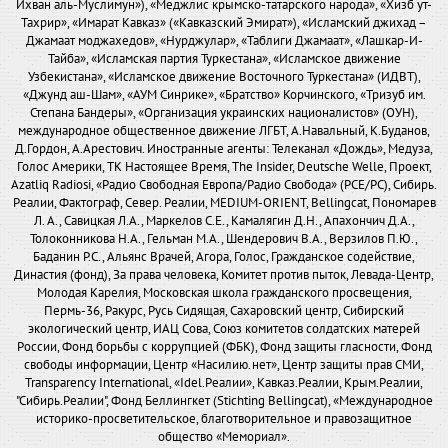
Ихван аль-Муслимун»), «Меджлис крымско-татарского народа», «Хизб ут-
Тахрир», «Имарат Кавказ» («Кавказский Эмират»), «Исламский джихад –
Джамаат моджахедов», «Нурджулар», «Таблиги Джамаат», «Лашкар-И-
Тайба», «Исламская партия Туркестана», «Исламское движение
Узбекистана», «Исламское движение Восточного Туркестана» (ИДВТ),
«Джунд аш-Шам», «АУМ Синрике», «Братство» Корчинского, «Тризуб им.
Степана Бандеры», «Организация украинских националистов» (ОУН),
международное общественное движение ЛГБТ, А.Навальный, К.Буданов,
Д.Гордон, А.Арестович. Иностранные агенты: Телеканал «Дождь», Медуза,
Голос Америки, ТК Настоящее Время, The Insider, Deutsche Welle, Проект,
Azatliq Radiosi, «Радио Свободная Европа/Радио Свобода» (PCE/PC), Сибирь.
Реалии, Фактограф, Север. Реалии, MEDIUM-ORIENT, Bellingcat, Пономарев
Л. А., Савицкая Л.А., Маркелов С.Е., Камалягин Д.Н., Апахончич Д.А.,
Толоконникова Н.А., Гельман М.А., Шендерович В.А., Верзилов П.Ю.,
Баданин Р.С., Альянс Врачей, Агора, Голос, Гражданское содействие,
Династия (фонд), За права человека, Комитет против пыток, Левада-Центр,
Молодая Карелия, Московская школа гражданского просвещения,
Пермь-36, Ракурс, Русь Сидящая, Сахаровский центр, Сибирский
экологический центр, ИАЦ Сова, Союз комитетов солдатских матерей
России, Фонд борьбы с коррупцией (ФБК), Фонд защиты гласности, Фонд
свободы информации, Центр «Насилию.нет», Центр защиты прав СМИ,
Transparency International, «Idel.Реалии», Кавказ.Реалии, Крым.Реалии,
"Сибирь.Реалии", Фонд Беллингкет (Stichting Bellingcat), «Международное
историко-просветительское, благотворительное и правозащитное
общество «Мемориал».