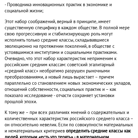
- Проводника инновационных практик в экономике и
социальной жизни;
Этот набор соображений, верный в принципе, имеет
существенную специфику в каждом обществе. В полной мере
свою прогрессивную и стабилизирующую роль могут
исполнять только средние классы, складывавшиеся
эволюционно на протяжении поколений, в обществе с
устоявшимися институтами и социальными практиками.
Очевидно, что этот набор характеристик неприменим к
российским средним классам: советский эгалитарный
«средний класс» необратимо разрушен рыночными
преобразованиями, а новый лишь вырастает – причем
параллельно со становлением новых экономических укладов,
отношений собственности, социальных практик и – как
показало исследование - отчасти сохраняет установки
прошлой эпохи.
К тому же – при всех различиях мнений о содержательных и
количественных характеристик российского среднего класса –
он относительно невелик. Если по совокупности материальных
и нематериальных критериев
определить средние классы как
людей, которым «есть что терять» - в материальном