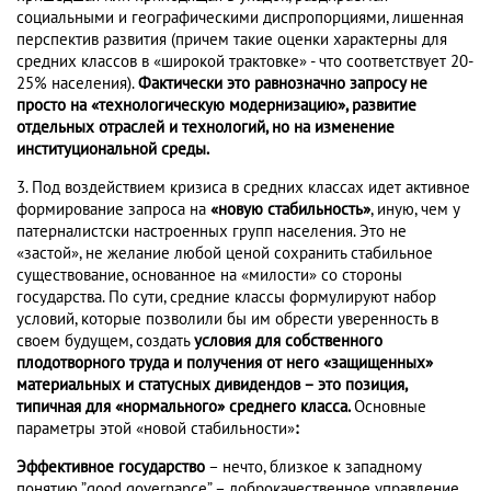
социальными и географическими диспропорциями, лишенная
перспектив развития (причем такие оценки характерны для
средних классов в «широкой трактовке» - что соответствует 20-
25% населения).
Фактически это равнозначно запросу не
просто на «технологическую модернизацию», развитие
отдельных отраслей и технологий, но на изменение
институциональной среды.
3. Под воздействием кризиса в средних классах идет активное
формирование запроса на
«новую стабильность»
, иную, чем у
патерналистски настроенных групп населения. Это не
«застой», не желание любой ценой сохранить стабильное
существование, основанное на «милости» со стороны
государства. По сути, средние классы формулируют набор
условий, которые позволили бы им обрести уверенность в
своем будущем, создать
условия для собственного
плодотворного труда и получения от него «защищенных»
материальных и статусных дивидендов – это позиция,
типичная для «нормального» среднего класса.
Основные
параметры этой «новой стабильности»
:
Эффективное государство
– нечто, близкое к западному
понятию ”good governance” – доброкачественное управление