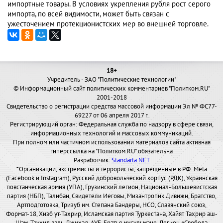
импортные товары. В условиях укрепления рубля рост серого
импорта, по всей видимости, может быть связан с
ужесточением протекционистских мер во внешней торговле.
18+
Учредитель - ЗАО "Политические технологии"
© Информационный сайт политических комментариев "Политком.RU"
2001-2018
Свидетельство о регистрации средства массовой информации Эл № ФС77-
69227 от 06 апреля 2017 г.
Регистрирующий орган: Федеральная служба по надзору в сфере связи,
информационных технологий и массовых коммуникаций.
При полном или частичном использовании материалов сайта активная
гиперссылка на "Политком.RU" обязательна
Разработчик:
Standarta.NET
*Организации, экстремисты и террористы, запрещенные в РФ: Meta
(Facebook и Instagram), Русский добровольческий корпус (РДК), Украинская
повстанческая армия (УПА), Грузинский легион, Национал-Большевистская
партия (НБП), Талибан, Свидетели Иеговы, Мизантропик Дивижн, Братство,
Артподготовка, Тризуб им. Степана Бандеры, НСО, Славянский союз,
Формат-18, Хизб ут-Тахрир, Исламская партия Туркестана, Хайят Тахрир аш-
Шам, Таухид валь-Джихад, АУЕ, Братья мусульмане, Легион «Свобода