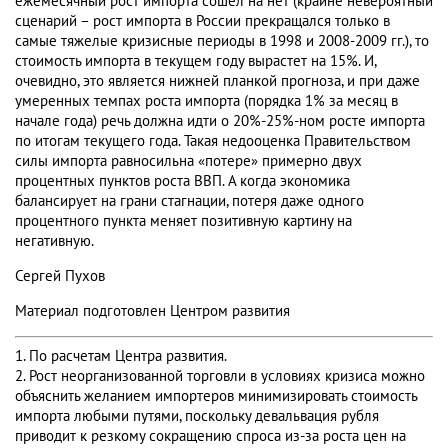
ежемесячный рост импорта сошел на нет (крайне невероятный
сценарий – рост импорта в России прекращался только в
самые тяжелые кризисные периоды в 1998 и 2008-2009 гг.), то
стоимость импорта в текущем году вырастет на 15%. И,
очевидно, это является нижней планкой прогноза, и при даже
умеренных темпах роста импорта (порядка 1% за месяц в
начале года) речь должна идти о 20%-25%-ном росте импорта
по итогам текущего года. Такая недооценка Правительством
силы импорта равносильна «потере» примерно двух
процентных пунктов роста ВВП. А когда экономика
балансирует на грани стагнации, потеря даже одного
процентного пункта меняет позитивную картину на
негативную.
Сергей Пухов
Материал подготовлен Центром развития
1. По расчетам Центра развития.
2. Рост неорганизованной торговли в условиях кризиса можно
объяснить желанием импортеров минимизировать стоимость
импорта любыми путями, поскольку девальвация рубля
приводит к резкому сокращению спроса из-за роста цен на