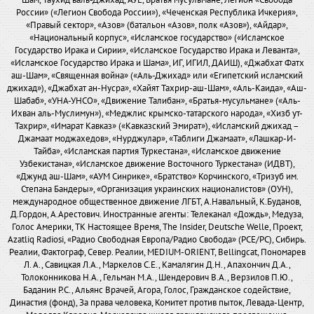
России» («Легион Свобода России»), «Чеченская Республика Ичкерия»,
«Правый сектор», «Азов» (батальон «Азов», полк «Азов»), «Айдар»,
«Национальный корпус», «Исламское государство» («Исламское
Государство Ирака и Сирии», «Исламское Государство Ирака и Леванта»,
«Исламское Государство Ирака и Шама», ИГ, ИГИЛ, ДАИШ), «Джабхат Фатх
аш-Шам», «Священная война» («Аль-Джихад» или «Египетский исламский
джихад»), «Джабхат ан-Нусра», «Хайят Тахрир-аш-Шам», «Аль-Каида», «Аш-
Шабаб», «УНА-УНСО», «Движение Талибан», «Братья-мусульмане» («Аль-
Ихван аль-Муслимун»), «Меджлис крымско-татарского народа», «Хизб ут-
Тахрир», «Имарат Кавказ» («Кавказский Эмират»), «Исламский джихад –
Джамаат моджахедов», «Нурджулар», «Таблиги Джамаат», «Лашкар-И-
Тайба», «Исламская партия Туркестана», «Исламское движение
Узбекистана», «Исламское движение Восточного Туркестана» (ИДВТ),
«Джунд аш-Шам», «АУМ Синрике», «Братство» Корчинского, «Тризуб им.
Степана Бандеры», «Организация украинских националистов» (ОУН),
международное общественное движение ЛГБТ, А.Навальный, К.Буданов,
Д.Гордон, А.Арестович. Иностранные агенты: Телеканал «Дождь», Медуза,
Голос Америки, ТК Настоящее Время, The Insider, Deutsche Welle, Проект,
Azatliq Radiosi, «Радио Свободная Европа/Радио Свобода» (PCE/PC), Сибирь.
Реалии, Фактограф, Север. Реалии, MEDIUM-ORIENT, Bellingcat, Пономарев
Л. А., Савицкая Л.А., Маркелов С.Е., Камалягин Д.Н., Апахончич Д.А.,
Толоконникова Н.А., Гельман М.А., Шендерович В.А., Верзилов П.Ю.,
Баданин Р.С., Альянс Врачей, Агора, Голос, Гражданское содействие,
Династия (фонд), За права человека, Комитет против пыток, Левада-Центр,