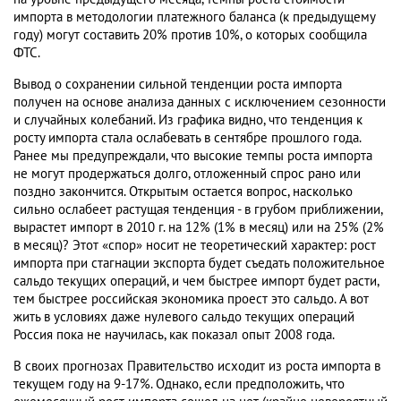
импорта в методологии платежного баланса (к предыдущему
году) могут составить 20% против 10%, о которых сообщила
ФТС.
Вывод о сохранении сильной тенденции роста импорта
получен на основе анализа данных с исключением сезонности
и случайных колебаний. Из графика видно, что тенденция к
росту импорта стала ослабевать в сентябре прошлого года.
Ранее мы предупреждали, что высокие темпы роста импорта
не могут продержаться долго, отложенный спрос рано или
поздно закончится. Открытым остается вопрос, насколько
сильно ослабеет растущая тенденция - в грубом приближении,
вырастет импорт в 2010 г. на 12% (1% в месяц) или на 25% (2%
в месяц)? Этот «спор» носит не теоретический характер: рост
импорта при стагнации экспорта будет съедать положительное
сальдо текущих операций, и чем быстрее импорт будет расти,
тем быстрее российская экономика проест это сальдо. А вот
жить в условиях даже нулевого сальдо текущих операций
Россия пока не научилась, как показал опыт 2008 года.
В своих прогнозах Правительство исходит из роста импорта в
текущем году на 9-17%. Однако, если предположить, что