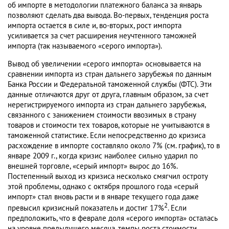
об импорте в методологии платежного баланса за январь
позволяют сделать два вывода. Во-первых, тенденция роста
импорта остается в силе и, во-вторых, рост импорта
усиливается за счет расширения неучтенного таможней
импорта (так называемого «серого импорта»).
Вывод об увеличении «серого импорта» основывается на
сравнении импорта из стран дальнего зарубежья по данным
Банка России и Федеральной таможенной службы (ФТС). Эти
данные отличаются друг от друга, главным образом, за счет
нерегистрируемого импорта из стран дальнего зарубежья,
связанного с занижением стоимости ввозимых в страну
товаров и стоимости тех товаров, которые не учитываются в
таможенной статистике. Если непосредственно до кризиса
расхождение в импорте составляло около 7% (см. график), то в
январе 2009 г., когда кризис наиболее сильно ударил по
внешней торговле, «серый импорт» вырос до 16%.
Постепенный выход из кризиса несколько смягчил остроту
этой проблемы, однако с октября прошлого года «серый
импорт» стал вновь расти и в январе текущего года даже
2
превысил кризисный показатель и достиг 17%
. Если
предположить, что в феврале доля «серого импорта» осталась
на уровне предыдущего месяца, темпы роста стоимости