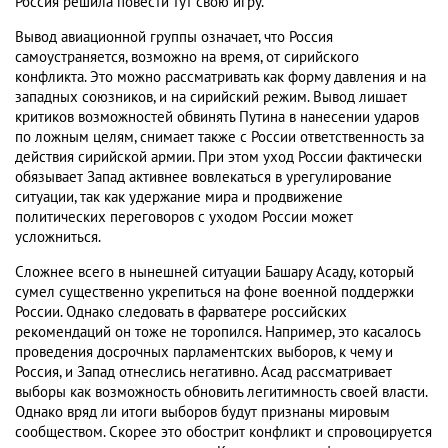
Россия решила повести тут свою игру.
Вывод авиационной группы означает, что Россия
самоустраняется, возможно на время, от сирийского
конфликта. Это можно рассматривать как форму давления и на
западных союзников, и на сирийский режим. Вывод лишает
критиков возможностей обвинять Путина в нанесении ударов
по ложным целям, снимает также с России ответственность за
действия сирийской армии. При этом уход России фактически
обязывает Запад активнее вовлекаться в урегулирование
ситуации, так как удержание мира и продвижение
политических переговоров с уходом России может
усложниться.
Сложнее всего в нынешней ситуации Башару Асаду, который
сумел существенно укрепиться на фоне военной поддержки
России. Однако следовать в фарватере российских
рекомендаций он тоже не торопился. Например, это касалось
проведения досрочных парламентских выборов, к чему и
Россия, и Запад отнеслись негативно. Асад рассматривает
выборы как возможность обновить легитимность своей власти.
Однако вряд ли итоги выборов будут признаны мировым
сообществом. Скорее это обострит конфликт и спровоцируется