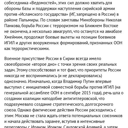
собеседника «Ведомостей», этих сил должно хватить для
обороны базы и поддержки наступления сирийской армии
против «Исламского государства» (ИГ, запрещено в России) в
районе Пальмиры.
По словам замглавы Минобороны Николая
Панкова, борьба России с терроризмом на Ближнем Востоке
не окончена, а несколько авиагрупп, что останутся на авиабазе
Хмеймим, продолжат боевые вылеты на позиции боевиков
ИГИЛ и других вооруженных формирований, признанных ООН
как террористическими.
Военное присутствие России в Сирии всегда имело
своеобразное «второе дно» с точки зрения своих реальных
задач. Этому способствовал и тот факт, что приоритеты России
никогда не воспринимались (и не декларировались)
однозначно. Изначально, когда Владимир Путин впервые
выступил с инициативой совместной борьбы против ИГИЛ (на
генеральной ассамблее ООН в сентябре 2015 года), речь шла о
создании коалиции наподобие антигитлеровской, что
подразумевало создание стратегического, долгосрочного
союза. Однако фактические действия России расходились с
этим: Москва не стала ждать ответа потенциальных союзников
и начала действовать заранее, вступив в интенсивные
переговоры с Ираном, Ираком, Саудовской Аравией, а затем,