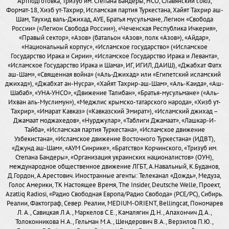
Артподготовка, Тризуб им. Степана Бандеры, НСО, Славянский союз,
Формат-18, Хизб ут-Тахрир, Исламская партия Туркестана, Хайят Тахрир аш-
Шам, Таухид валь-Джихад, АУЕ, Братья мусульмане, Легион «Свобода
России» («Легион Свобода России»), «Чеченская Республика Ичкерия»,
«Правый сектор», «Азов» (батальон «Азов», полк «Азов»), «Айдар»,
«Национальный корпус», «Исламское государство» («Исламское
Государство Ирака и Сирии», «Исламское Государство Ирака и Леванта»,
«Исламское Государство Ирака и Шама», ИГ, ИГИЛ, ДАИШ), «Джабхат Фатх
аш-Шам», «Священная война» («Аль-Джихад» или «Египетский исламский
джихад»), «Джабхат ан-Нусра», «Хайят Тахрир-аш-Шам», «Аль-Каида», «Аш-
Шабаб», «УНА-УНСО», «Движение Талибан», «Братья-мусульмане» («Аль-
Ихван аль-Муслимун»), «Меджлис крымско-татарского народа», «Хизб ут-
Тахрир», «Имарат Кавказ» («Кавказский Эмират»), «Исламский джихад –
Джамаат моджахедов», «Нурджулар», «Таблиги Джамаат», «Лашкар-И-
Тайба», «Исламская партия Туркестана», «Исламское движение
Узбекистана», «Исламское движение Восточного Туркестана» (ИДВТ),
«Джунд аш-Шам», «АУМ Синрике», «Братство» Корчинского, «Тризуб им.
Степана Бандеры», «Организация украинских националистов» (ОУН),
международное общественное движение ЛГБТ, А.Навальный, К.Буданов,
Д.Гордон, А.Арестович. Иностранные агенты: Телеканал «Дождь», Медуза,
Голос Америки, ТК Настоящее Время, The Insider, Deutsche Welle, Проект,
Azatliq Radiosi, «Радио Свободная Европа/Радио Свобода» (PCE/PC), Сибирь.
Реалии, Фактограф, Север. Реалии, MEDIUM-ORIENT, Bellingcat, Пономарев
Л. А., Савицкая Л.А., Маркелов С.Е., Камалягин Д.Н., Апахончич Д.А.,
Толоконникова Н.А., Гельман М.А., Шендерович В.А., Верзилов П.Ю.,