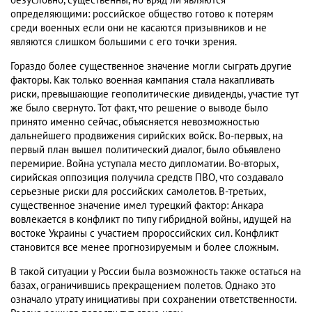
безусловно, существенны, но вряд ли являются
определяющими: российское общество готово к потерям
среди военных если они не касаются призывников и не
являются слишком большими с его точки зрения.
Гораздо более существенное значение могли сыграть другие
факторы. Как только военная кампания стала накапливать
риски, превышающие геополитические дивиденды, участие тут
же было свернуто. Тот факт, что решение о выводе было
принято именно сейчас, объясняется невозможностью
дальнейшего продвижения сирийских войск. Во-первых, на
первый план вышел политический диалог, было объявлено
перемирие. Война уступала место дипломатии. Во-вторых,
сирийская оппозиция получила средств ПВО, что создавало
серьезные риски для российских самолетов. В-третьих,
существенное значение имел турецкий фактор: Анкара
вовлекается в конфликт по типу гибридной войны, идущей на
востоке Украины с участием пророссийских сил. Конфликт
становится все менее прогнозируемым и более сложным.
В такой ситуации у России была возможность также остаться на
базах, ограничившись прекращением полетов. Однако это
означало утрату инициативы при сохранении ответственности.