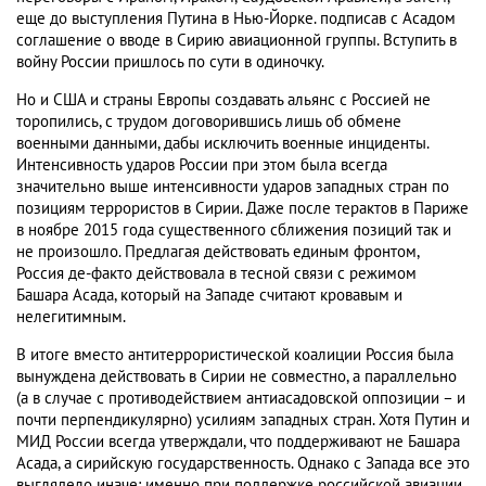
еще до выступления Путина в Нью-Йорке. подписав с Асадом
соглашение о вводе в Сирию авиационной группы. Вступить в
войну России пришлось по сути в одиночку.
Но и США и страны Европы создавать альянс с Россией не
торопились, с трудом договорившись лишь об обмене
военными данными, дабы исключить военные инциденты.
Интенсивность ударов России при этом была всегда
значительно выше интенсивности ударов западных стран по
позициям террористов в Сирии. Даже после терактов в Париже
в ноябре 2015 года существенного сближения позиций так и
не произошло. Предлагая действовать единым фронтом,
Россия де-факто действовала в тесной связи с режимом
Башара Асада, который на Западе считают кровавым и
нелегитимным.
В итоге вместо антитеррористической коалиции Россия была
вынуждена действовать в Сирии не совместно, а параллельно
(а в случае с противодействием антиасадовской оппозиции – и
почти перпендикулярно) усилиям западных стран. Хотя Путин и
МИД России всегда утверждали, что поддерживают не Башара
Асада, а сирийскую государственность. Однако с Запада все это
выглядело иначе: именно при поддержке российской авиации