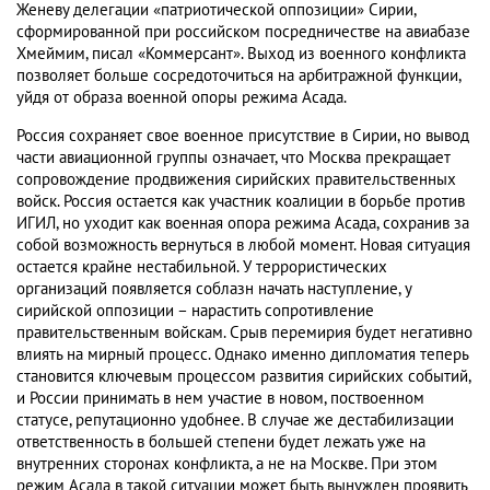
Женеву делегации «патриотической оппозиции» Сирии,
сформированной при российском посредничестве на авиабазе
Хмеймим, писал «Коммерсант». Выход из военного конфликта
позволяет больше сосредоточиться на арбитражной функции,
уйдя от образа военной опоры режима Асада.
Россия сохраняет свое военное присутствие в Сирии, но вывод
части авиационной группы означает, что Москва прекращает
сопровождение продвижения сирийских правительственных
войск. Россия остается как участник коалиции в борьбе против
ИГИЛ, но уходит как военная опора режима Асада, сохранив за
собой возможность вернуться в любой момент. Новая ситуация
остается крайне нестабильной. У террористических
организаций появляется соблазн начать наступление, у
сирийской оппозиции – нарастить сопротивление
правительственным войскам. Срыв перемирия будет негативно
влиять на мирный процесс. Однако именно дипломатия теперь
становится ключевым процессом развития сирийских событий,
и России принимать в нем участие в новом, поствоенном
статусе, репутационно удобнее. В случае же дестабилизации
ответственность в большей степени будет лежать уже на
внутренних сторонах конфликта, а не на Москве. При этом
режим Асада в такой ситуации может быть вынужден проявить