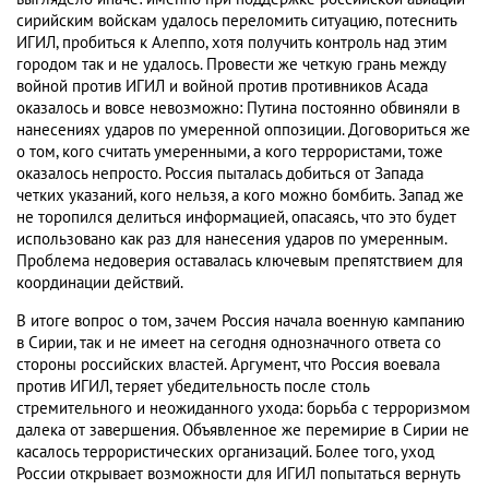
сирийским войскам удалось переломить ситуацию, потеснить
ИГИЛ, пробиться к Алеппо, хотя получить контроль над этим
городом так и не удалось. Провести же четкую грань между
войной против ИГИЛ и войной против противников Асада
оказалось и вовсе невозможно: Путина постоянно обвиняли в
нанесениях ударов по умеренной оппозиции. Договориться же
о том, кого считать умеренными, а кого террористами, тоже
оказалось непросто. Россия пыталась добиться от Запада
четких указаний, кого нельзя, а кого можно бомбить. Запад же
не торопился делиться информацией, опасаясь, что это будет
использовано как раз для нанесения ударов по умеренным.
Проблема недоверия оставалась ключевым препятствием для
координации действий.
В итоге вопрос о том, зачем Россия начала военную кампанию
в Сирии, так и не имеет на сегодня однозначного ответа со
стороны российских властей. Аргумент, что Россия воевала
против ИГИЛ, теряет убедительность после столь
стремительного и неожиданного ухода: борьба с терроризмом
далека от завершения. Объявленное же перемирие в Сирии не
касалось террористических организаций. Более того, уход
России открывает возможности для ИГИЛ попытаться вернуть