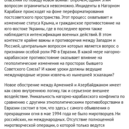
опасения по поводу новой войны? Впрочем, одним этим
вопросом ограничиться невозможно. Инциденты в Нагорном
Карабахе происходят на фоне переформатирования
постсоветского пространства. Этот процесс охватывает и
изменение статуса Крыма, и гражданское противостояние на
юго-востоке Украины, где в последнее время также
наблюдается интенсификация военных действий. В этом
контексте крайне важны и противоречия между Западом и
Россией, центральным вопросом которых является вопрос о
признании особой роли РФ в Евразии. В какой мере нагорно-
карабахское противостояние оказывает влияние на
геополитические изменения на просторах бывшего
Советского Союза? И какие уроки должны ведущие
международные игроки извлечь из нынешней эскалации?
Новое обострение между Арменией и Азербайджаном имеет
как свою внутреннюю логику, так и серьезное внешнее
воздействие. Уникальность нагорно-карабахского конфликта по
сравнению с другими этнополитическими противоборствами в
Евразии состоит в том, что здесь с самого объявления о
прекращении огня в мае 1994 года не было миротворцев. Ни
российских, ни международных. Отсутствие полноценной
миротворческой операции, о которой только ведутся