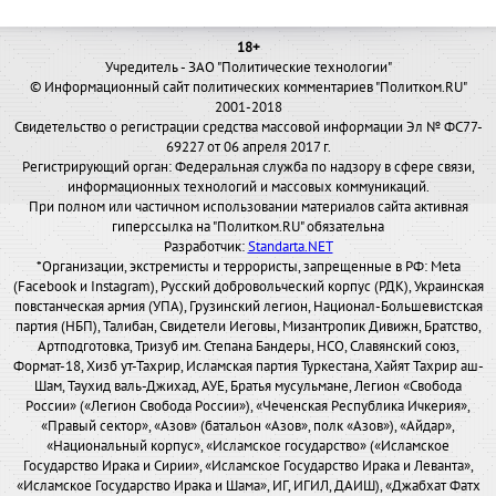
18+
Учредитель - ЗАО "Политические технологии"
© Информационный сайт политических комментариев "Политком.RU"
2001-2018
Свидетельство о регистрации средства массовой информации Эл № ФС77-
69227 от 06 апреля 2017 г.
Регистрирующий орган: Федеральная служба по надзору в сфере связи,
информационных технологий и массовых коммуникаций.
При полном или частичном использовании материалов сайта активная
гиперссылка на "Политком.RU" обязательна
Разработчик:
Standarta.NET
*Организации, экстремисты и террористы, запрещенные в РФ: Meta
(Facebook и Instagram), Русский добровольческий корпус (РДК), Украинская
повстанческая армия (УПА), Грузинский легион, Национал-Большевистская
партия (НБП), Талибан, Свидетели Иеговы, Мизантропик Дивижн, Братство,
Артподготовка, Тризуб им. Степана Бандеры, НСО, Славянский союз,
Формат-18, Хизб ут-Тахрир, Исламская партия Туркестана, Хайят Тахрир аш-
Шам, Таухид валь-Джихад, АУЕ, Братья мусульмане, Легион «Свобода
России» («Легион Свобода России»), «Чеченская Республика Ичкерия»,
«Правый сектор», «Азов» (батальон «Азов», полк «Азов»), «Айдар»,
«Национальный корпус», «Исламское государство» («Исламское
Государство Ирака и Сирии», «Исламское Государство Ирака и Леванта»,
«Исламское Государство Ирака и Шама», ИГ, ИГИЛ, ДАИШ), «Джабхат Фатх