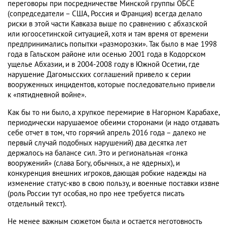
переговоры при посредничестве Минской группы ОБСЕ
(сопредседатели – США, Россия и Франция) всегда делало
риски в этой части Кавказа выше по сравнению с абхазской
или югоосетинской ситуацией, хотя и там время от времени
предпринимались попытки «разморозки». Так было в мае 1998
года в Гальском районе или осенью 2001 года в Кодорском
ущелье Абхазии, и в 2004-2008 году в Южной Осетии, где
нарушение Дагомысских соглашений привело к серии
вооруженных инцидентов, которые последовательно привели
к «пятидневной войне».
Как бы то ни было, а хрупкое перемирие в Нагорном Карабахе,
периодически нарушаемое обеими сторонами (и надо отдавать
себе отчет в том, что горячий апрель 2016 года – далеко не
первый случай подобных нарушений) два десятка лет
держалось на балансе сил. Это и региональная «гонка
вооружений» (слава Богу, обычных, а не ядерных), и
конкуренция внешних игроков, дающая робкие надежды на
изменение статус-кво в свою пользу, и военные поставки извне
(роль России тут особая, но про нее требуется писать
отдельный текст).
Не менее важным сюжетом была и остается неготовность