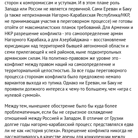
сторон к компромиссам и уступкам. И в этом плане роль
Запада или России не является первичной. Сами Ереван и Баку
(а также непризнанная Нагорно-Карабахская Республика/НКР,
не принимающая участия в переговорном процессе) не готовы
отойти от максималистских планок требований. Для Армении и
НКР разрешение конфликта - это самоопределение армян
Нагорного Карабаха, а для Азербайджана – восстановление
юрисдикции над территорией бывшей автономной области и
семи прилегающей к ней районов, ныне подконтрольных
армянским силам. На политико-правовом же уровне это -
конфликт между правом наций на самоопределение и
территориальной целостностью. За все годы переговорного
процесса сторонам конфликта было предложено немало
вариантов выхода из тупика. Однако ни Ереван, ни Баку не
проявили должного интереса к чему-то большему, чем «игра с
нулевой суммой».
Между тем, нынешнее обострение было бы куда более
проблематичным, если бы не серьезное охлаждение
отношений между Россией и Западом. В отличие от Грузии
долгие годы нагорно-карабахский процесс представлялся едва
ли не как «история успеха». Разрешение конфликта никогда не
рассматривалось в качестве арены для конкуренции между