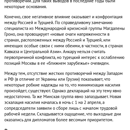
противоречий. Для таких выводов в последние годы были
некоторые основания.
Конечно, свое негативное влияние оказывает и конфронтация
между Россией и Турцией. По справедливому замечанию
специалиста из Международной кризисной группы Магдалены
Гроно, она провоцирует «новые очаги напряженности в
странах, расположенных между Россией и Турцией, или
имеющих особые связи с ними обеими, в частности, в странах
Кавказа и Центральной Азии». Анкару нельзя считать
первопричиной конфликта, но турецкий интерес к ослаблению
позиций Москвы в ее «ближнем зарубежье» очевиден.
Между тем, отсутствие жестких противоречий между Западом
и РФ (в отличие от Украины или Грузии) показывает, что
некоторые робкие надежды на то, что минимизация насилия
произойдет, существуют. Однако деклараций на эту тему явно
недостаточно. Та же Минская группа явно запаздывает. Новая
эскалация насилия началась в ночь с 1 на 2 апреля, а
сопредседатели заявили о сборе лишь с началом трудовой
рабочей недели. Складывается ощущение, что выходные дни
оказались для дипломатов более весомым приоритетом.