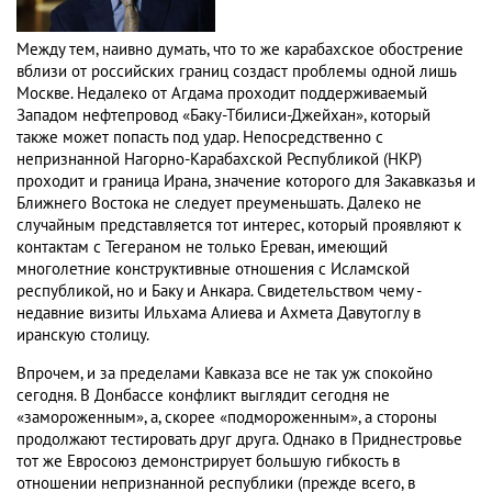
Между тем, наивно думать, что то же карабахское обострение
вблизи от российских границ создаст проблемы одной лишь
Москве. Недалеко от Агдама проходит поддерживаемый
Западом нефтепровод «Баку-Тбилиси-Джейхан», который
также может попасть под удар. Непосредственно с
непризнанной Нагорно-Карабахской Республикой (НКР)
проходит и граница Ирана, значение которого для Закавказья и
Ближнего Востока не следует преуменьшать. Далеко не
случайным представляется тот интерес, который проявляют к
контактам с Тегераном не только Ереван, имеющий
многолетние конструктивные отношения с Исламской
республикой, но и Баку и Анкара. Свидетельством чему -
недавние визиты Ильхама Алиева и Ахмета Давутоглу в
иранскую столицу.
Впрочем, и за пределами Кавказа все не так уж спокойно
сегодня. В Донбассе конфликт выглядит сегодня не
«замороженным», а, скорее «подмороженным», а стороны
продолжают тестировать друг друга. Однако в Приднестровье
тот же Евросоюз демонстрирует большую гибкость в
отношении непризнанной республики (прежде всего, в