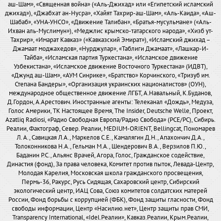
аш-Шам», «Священная война» («Аль-Джихад» или «Египетский исламский
джихад»), «Джабхат ан-Нусра», «Хайят Тахрир-аш-Шам», «Аль-Каида», «Аш-
Шабаб», «УНА-УНСО», «Движение Талибан», «Братья-мусульмане» («Аль-
Ихван аль-Муслимун»), «Меджлис крымско-татарского народа», «Хизб ут-
Тахрир», «Имарат Кавказ» («Кавказский Эмират»), «Исламский джихад –
Джамаат моджахедов», «Нурджулар», «Таблиги Джамаат», «Лашкар-И-
Тайба», «Исламская партия Туркестана», «Исламское движение
Узбекистана», «Исламское движение Восточного Туркестана» (ИДВТ),
«Джунд аш-Шам», «АУМ Синрике», «Братство» Корчинского, «Тризуб им.
Степана Бандеры», «Организация украинских националистов» (ОУН),
международное общественное движение ЛГБТ, А.Навальный, К.Буданов,
Д.Гордон, А.Арестович. Иностранные агенты: Телеканал «Дождь», Медуза,
Голос Америки, ТК Настоящее Время, The Insider, Deutsche Welle, Проект,
Azatliq Radiosi, «Радио Свободная Европа/Радио Свобода» (PCE/PC), Сибирь.
Реалии, Фактограф, Север. Реалии, MEDIUM-ORIENT, Bellingcat, Пономарев
Л. А., Савицкая Л.А., Маркелов С.Е., Камалягин Д.Н., Апахончич Д.А.,
Толоконникова Н.А., Гельман М.А., Шендерович В.А., Верзилов П.Ю.,
Баданин Р.С., Альянс Врачей, Агора, Голос, Гражданское содействие,
Династия (фонд), За права человека, Комитет против пыток, Левада-Центр,
Молодая Карелия, Московская школа гражданского просвещения,
Пермь-36, Ракурс, Русь Сидящая, Сахаровский центр, Сибирский
экологический центр, ИАЦ Сова, Союз комитетов солдатских матерей
России, Фонд борьбы с коррупцией (ФБК), Фонд защиты гласности, Фонд
свободы информации, Центр «Насилию.нет», Центр защиты прав СМИ,
Transparency International, «Idel.Реалии», Кавказ.Реалии, Крым.Реалии,