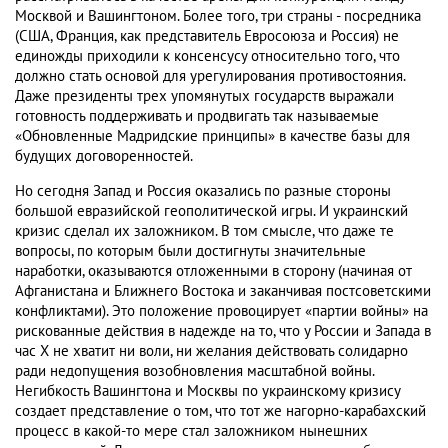
Москвой и Вашингтоном. Более того, три страны - посредника
(США, Франция, как представитель Евросоюза и Россия) не
единожды приходили к консенсусу относительно того, что
должно стать основой для урегулирования противостояния.
Даже президенты трех упомянутых государств выражали
готовность поддерживать и продвигать так называемые
«Обновленные Мадридские принципы» в качестве базы для
будущих договоренностей.
Но сегодня Запад и Россия оказались по разные стороны
большой евразийской геополитической игры. И украинский
кризис сделал их заложником. В том смысле, что даже те
вопросы, по которым были достигнуты значительные
наработки, оказываются отложенными в сторону (начиная от
Афганистана и Ближнего Востока и заканчивая постсоветскими
конфликтами). Это положение провоцирует «партии войны» на
рискованные действия в надежде на то, что у России и Запада в
час Х не хватит ни воли, ни желания действовать солидарно
ради недопущения возобновления масштабной войны.
Негибкость Вашингтона и Москвы по украинскому кризису
создает представление о том, что тот же нагорно-карабахский
процесс в какой-то мере стал заложником нынешних