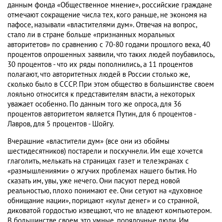
данным фонда «Общественное мнение», российские граждане
отмечают сокращение числа тех, кого раньше, не экономя на
пафосе, называли «властителями дум». Отвечая на вопрос,
стало ли в стране больше «признанных моральных
авторитетов» по сравнению с 70-80 годами прошлого века, 40
процентов опрошенных заявили, что таких людей поубавилось,
30 процентов - что их ряды пополнились, а 11 процентов
полагают, что авторитетных людей в России столько же,
сколько было в СССР. При этом общество в большинстве своем
лояльно относится к представителям власти, а некоторых
уважает особенно. По данным того же опроса, для 36
процентов авторитетом является Путин, для 6 процентов -
Лавров, для 5 процентов - Шойгу.
Вчерашние «властители дум» (все они из обоймы
шестидесятников) постарели и поскучнели. Им еще хочется
глаголить, мелькать на страницах газет и телеэкранах с
«размышлениями» о жгучих проблемах нашего бытия. Но
сказать им, увы, уже нечего. Они пасуют перед новой
реальностью, плохо понимают ее. Они сетуют на «духовное
обнищание нации», порицают «культ денег» и со странной,
диковатой гордостью извещают, что не владеют компьютером.
В большинстве своем это умные, порядочные люди. Им