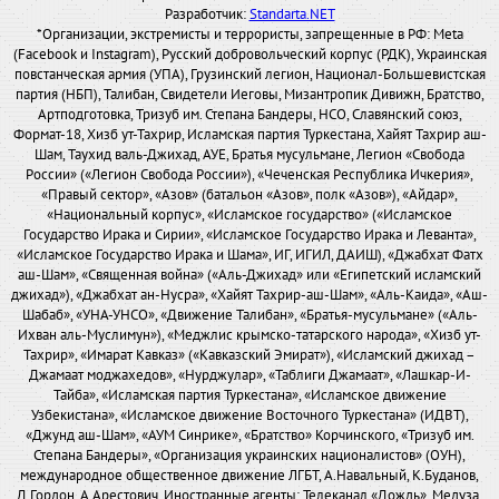
Разработчик:
Standarta.NET
*Организации, экстремисты и террористы, запрещенные в РФ: Meta
(Facebook и Instagram), Русский добровольческий корпус (РДК), Украинская
повстанческая армия (УПА), Грузинский легион, Национал-Большевистская
партия (НБП), Талибан, Свидетели Иеговы, Мизантропик Дивижн, Братство,
Артподготовка, Тризуб им. Степана Бандеры, НСО, Славянский союз,
Формат-18, Хизб ут-Тахрир, Исламская партия Туркестана, Хайят Тахрир аш-
Шам, Таухид валь-Джихад, АУЕ, Братья мусульмане, Легион «Свобода
России» («Легион Свобода России»), «Чеченская Республика Ичкерия»,
«Правый сектор», «Азов» (батальон «Азов», полк «Азов»), «Айдар»,
«Национальный корпус», «Исламское государство» («Исламское
Государство Ирака и Сирии», «Исламское Государство Ирака и Леванта»,
«Исламское Государство Ирака и Шама», ИГ, ИГИЛ, ДАИШ), «Джабхат Фатх
аш-Шам», «Священная война» («Аль-Джихад» или «Египетский исламский
джихад»), «Джабхат ан-Нусра», «Хайят Тахрир-аш-Шам», «Аль-Каида», «Аш-
Шабаб», «УНА-УНСО», «Движение Талибан», «Братья-мусульмане» («Аль-
Ихван аль-Муслимун»), «Меджлис крымско-татарского народа», «Хизб ут-
Тахрир», «Имарат Кавказ» («Кавказский Эмират»), «Исламский джихад –
Джамаат моджахедов», «Нурджулар», «Таблиги Джамаат», «Лашкар-И-
Тайба», «Исламская партия Туркестана», «Исламское движение
Узбекистана», «Исламское движение Восточного Туркестана» (ИДВТ),
«Джунд аш-Шам», «АУМ Синрике», «Братство» Корчинского, «Тризуб им.
Степана Бандеры», «Организация украинских националистов» (ОУН),
международное общественное движение ЛГБТ, А.Навальный, К.Буданов,
Д.Гордон, А.Арестович. Иностранные агенты: Телеканал «Дождь», Медуза,