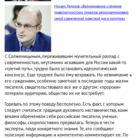
Михаил Ремизов: «Возникновение и влияние
правопопулистских проектов запрограммировано
самой современной повесткой дня в политике»
С Солженицыным, переживавшим мучительный разлад с
современностью, неутомимо искавшим для России какой-то
«третий путь», трудно было установить идеологический
консенсус. Еще труднее было ему возражать. Но невнимание к
его суждениям, особенно заметное в последние годы жизни
писателя, свидетельствовало все же о другом: «пророки»
потеряли аудиторию, общество их не востребует.
Горевать по этому поводу бесполезно. Есть факт, с которым
следует считаться: традиция духовного наставничества, коим
веками обременяли себя российские писатели, ученые,
философы, скоропостижно прервалась. Теперь в чести
эксперты, люди конкретного знания. Те, кто сообщают
полезную информацию и компетентно комментируют ее. По