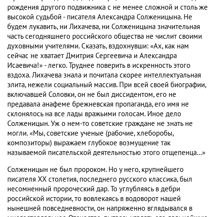
рождения другого подвижника с не менее сложной и столь же
высокой судьбой - писателя Александра Солженицына. Не
будем лукавить, ни Лихачева, ни Солженицына значительная
часть сегодняшнего российского общества не числит своими
духовными учителями. Сказать, вздохнувши: «Ах, как нам
сейчас не хватает Дмитрия Сергеевича и Александра
Исаевича!» - легко. Труднее поверить в искренность этого
вздоха. Лихачева знала и почитала скорее интеллектуальная
элита, нежели социальный массив. При всей своей биографии,
включавшей Соловки, он не был диссидентом, его не
предавала анафеме брежневская пропаганда, его имя не
склонялось на все лады вражьими голосам. Иное дело
Солженицын. Уж о нем-то советские граждане не знать не
могли. «Мы, советские ученые (рабочие, хлеборобы,
композиторы) выражаем глубокое возмущение так
называемой писательской деятельностью этого отщепенца…»
Солженицын не был пророком. Но у него, крупнейшего
писателя XX столетия, последнего русского классика, был
несомненный пророческий дар. То углубляясь в дебри
российской истории, то вовлекаясь в водоворот нашей
нынешней повседневности, он напряженно вглядывался в