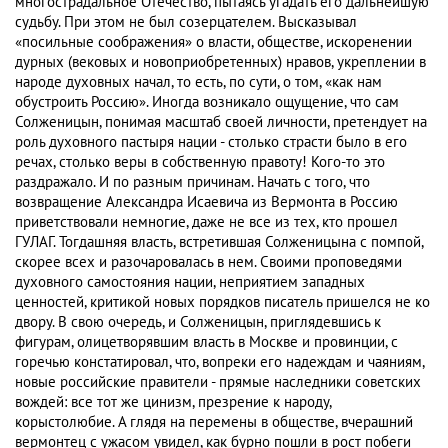
многострадальное Отечество, пытаясь угадать его дальнейшую
судьбу. При этом не был созерцателем. Высказывал
«посильные соображения» о власти, обществе, искоренении
дурных (вековых и новоприобретенных) нравов, укреплении в
народе духовных начал, то есть, по сути, о том, «как нам
обустроить Россию». Иногда возникало ощущение, что сам
Солженицын, понимая масштаб своей личности, претендует на
роль духовного пастыря нации - столько страсти было в его
речах, столько веры в собственную правоту! Кого-то это
раздражало. И по разным причинам. Начать с того, что
возвращение Александра Исаевича из Вермонта в Россию
приветствовали немногие, даже не все из тех, кто прошел
ГУЛАГ. Тогдашняя власть, встретившая Солженицына с помпой,
скорее всех и разочаровалась в нем. Своими проповедями
духовного самостояния нации, неприятием западных
ценностей, критикой новых порядков писатель пришелся не ко
двору. В свою очередь, и Солженицын, приглядевшись к
фигурам, олицетворявшим власть в Москве и провинции, с
горечью констатировал, что, вопреки его надеждам и чаяниям,
новые российские правители - прямые наследники советских
вождей: все тот же цинизм, презрение к народу,
корыстолюбие. А глядя на перемены в обществе, вчерашний
вермонтец с ужасом увидел, как бурно пошли в рост побеги