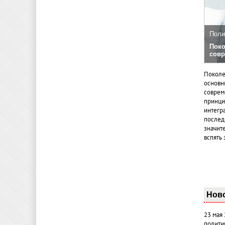
Поли
Поко
совр
Поколе
основн
совреме
принци
интегр
послед
значит
вспять 
Нов
23 мая
полити