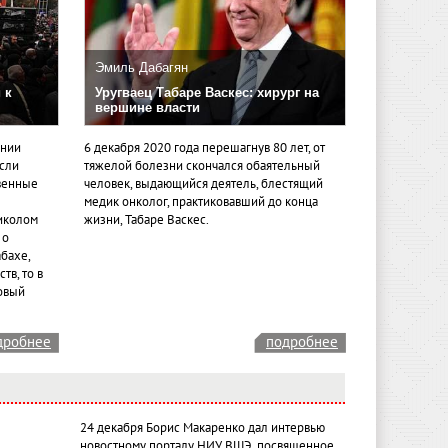
Эмиль Дабагян
 к
Уругваец Табаре Васкес: хирург на
вершине власти
ении
6 декабря 2020 года перешагнув 80 лет, от
если
тяжелой болезни скончался обаятельный
венные
человек, выдающийся деятель, блестящий
медик онколог, практиковавший до конца
иколом
жизни, Табаре Васкес.
 о
бахе,
тв, то в
овый
дробнее
подробнее
24 декабря Борис Макаренко дал интервью
новостному порталу НИУ ВШЭ, посвященное