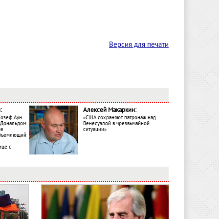
Версия для печати
:
Алексей Макаркин:
Жозеф Аун
«США сохраняют патронаж над
с Дональдом
Венесуэлой в чрезвычайной
ме
ситуации»
объемлющий
ице с