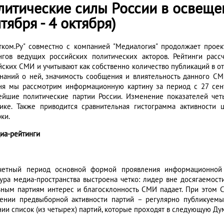
литические силы России в освеще
тября - 4 октября)
тком.Ру" совместно с компанией "Медиалогия" продолжает прое
нгов ведущих российских политических акторов. Рейтинги рас
йских СМИ и учитывают как собственно количество публикаций в от
наний о ней, значимость сообщения и влиятельность данного СМ
ня мы рассмотрим информационную картину за период с 27 сентя
ейшие политические партии России. Изменение показателей че
ике. Также приводится сравнительная гистограмма активности
ки.
диа-рейтинги
четный период основной формой проявления информационной 
тура медиа-пространства выстроена четко: лидер вне досягаемости
ьным партиям интерес и благосклонность СМИ падает. При этом
ении предвыборной активности партий – регулярно публикуемы
нии список (из четырех) партий, которые проходят в следующую Дум