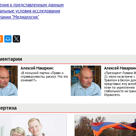
ения к представленным данным
альные условия исследования
пании "Медиалогия"
ментарии
Алексей Макаркин:
Алексей Макаркин
«В польской партии «Право и
«Президент Ливана 
справедливость» раскол. Что это
21 июля на встрече 
означает?»
Трампом в Белом до
представил ему все
план по укреплению
стабильности на гран
Израилем»
ертиза