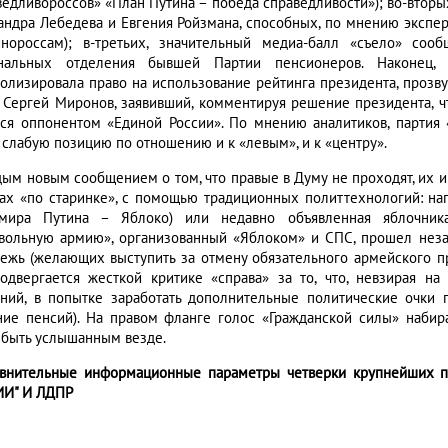
ведливороссов» «План Путина – победа справедливости»); во-вторых
андра Лебедева и Евгения Ройзмана, способных, по мнению экспе
нороссам); в-третьих, значительный медиа-балл «съело» со
нальных отделения бывшей Партии пенсионеров. Наконец, 
олизировала право на использование рейтинга президента, прозв
 Сергей Миронов, заявивший, комментируя решение президента, ч
тся оппонентом «Единой России». По мнению аналитиков, партия
 слабую позицию по отношению и к «левым», и к «центру».
дым новым сообщением о том, что правые в Думу не проходят, их и
ах «по старинке», с помощью традиционных политтехнологий: нап
мира Путина – Яблоко) или недавно объявленная яблочни
вольную армию», организованный «Яблоком» и СПС, прошел незам
ежь (желающих выступить за отмену обязательного армейского п
одвергается жесткой критике «справа» за то, что, невзирая н
ний, в попытке заработать дополнительные политические очки п
ние пенсий). На правом фланге голос «Гражданской силы» набира
 быть услышанным везде.
авнительные информационные параметры четверки крупнейших 
И" И ЛДПР