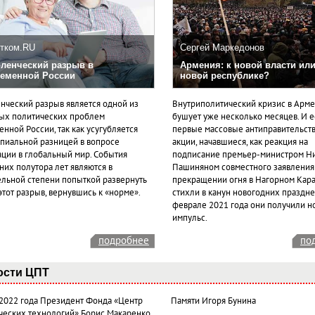
тком.RU
Сергей Маркедонов
ленческий разрыв в
Армения: к новой власти или
еменной России
новой республике?
нческий разрыв является одной из
Внутриполитический кризис в Арм
ых политических проблем
бушует уже несколько месяцев. И 
нной России, так как усугубляется
первые массовые антиправительст
пиальной разницей в вопросе
акции, начавшиеся, как реакция на
ации в глобальный мир. События
подписание премьер-министром Н
них полутора лет являются в
Пашиняном совместного заявления
ельной степени попыткой развернуть
прекращении огня в Нагорном Кара
этот разрыв, вернувшись к «норме».
стихли в канун новогодних празднес
феврале 2021 года они получили н
импульс.
подробнее
по
ости ЦПТ
 2022 года Президент Фонда «Центр
Памяти Игоря Бунина
ческих технологий» Борис Макаренко