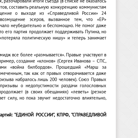
, разочаровали итоги съезда (в списке не оказалось
ртов, составить реальную конкуренцию коммунистам
общение о выходе из «Справедливой России» 24
возмущение эсеров, вызванное тем, что «ЕР»
учало неубедительно и беспомощно. Не помог даже
то его партия продолжает поддерживать Путина, но
 «потеряла политическую нишу» и теперь занимает
мидж все более «размывается». Правые участвуют в
ример, создание «клонов» (Сергея Иванова – СПС,
ками «война билбордов». Прошедший «Марш за
еченным, так как от правых отворачивается даже
ризыва набралось лишь 200 человек). Союз Правых
а призывы о недопустимости раздачи голословных
родолжает (в своих обещаниях) «леветь» (резкое
ет силу, но пока звучит недостаточно влиятельно,
партий: "ЕДИНОЙ РОССИИ", КПРФ, "СПРАВЕДЛИВОЙ