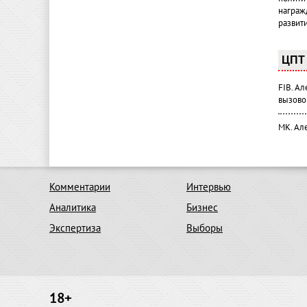
награж
развит
ЦПТ 
FIB. А
вызово
МК. Ал
Комментарии
Интервью
Аналитика
Бизнес
Экспертиза
Выборы
18+