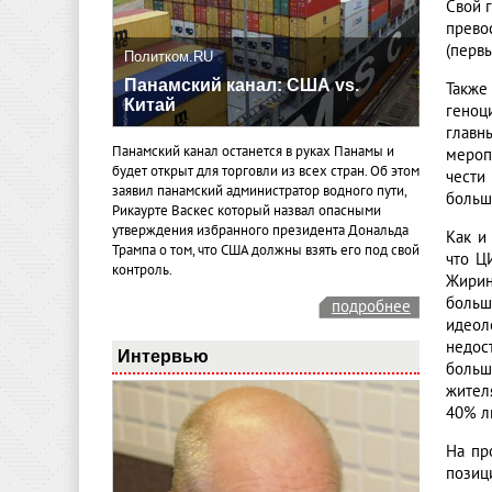
Свой 
прево
(перв
Политком.RU
Панамский канал: США vs.
Также
Китай
геноц
главн
Панамский канал останется в руках Панамы и
мероп
будет открыт для торговли из всех стран. Об этом
чести
заявил панамский администратор водного пути,
больш
Рикаурте Васкес который назвал опасными
утверждения избранного президента Дональда
Как и
Трампа о том, что США должны взять его под свой
что Ц
контроль.
Жирин
больш
подробнее
идеоло
недос
Интервью
больш
жител
40% л
На пр
позиц