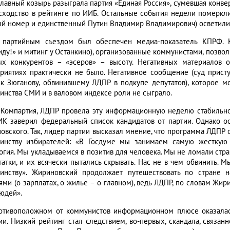
главный козырь разыграла партия «Единая Россия», сумевшая конве
сходство в рейтинге по ИИБ. Остальные события недели померкли
ый номер и единственный Путин Владимир Владимирович) осветили п
 партийным съездом был обеспечен медиа-показатель КПРФ. 
иду!» и митинг у Останкино), организованные коммунистами, позво
ых конкурентов – «эсеров» – высоту. Негативных материалов
риятиях практически не было. Негативное сообщение (суд прист
 к Зюганову, обвинившему ЛДПР в подкупе депутатов), которое 
инства СМИ и в валовом индексе роли не сыграло.
 Компартия, ЛДПР провела эту информационную неделю стабильно
ИК заверил федеральный список кандидатов от партии. Однако о
овского. Так, лидер партии высказал мнение, что программа ЛДПР 
инству избирателей: «В Госдуме мы занимаем самую жесткую 
гия. Мы укладываемся в позитив для человека. Мы не ломали страну
татки, и их всячески пытались скрывать. Нас не в чем обвинить. 
инству». Жириновский продолжает путешествовать по стране 
ями (о зарплатах, о жилье – о главном), ведь ЛДПР, по словам Жир
юдей».
отивоположном от коммунистов информационном плюсе оказалась
ии. Низкий рейтинг стал следствием, во-первых, скандала, связан