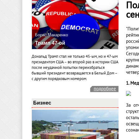
По
сен
"Поли
рейти
Борис Макаренко
росси
Трамп 47-ой
упоми
Сегод
Дональд Трамп стал не только 45-ым, но и 47-ым
крупн
президентом США – во второй раз в истории США
динам
после неудачной попытки переизбраться
четвер
бывший президент возвращается в Белый Дом –
с другим порядковым номером.
1. Ме
подробнее
Бизнес
За от
струк
остал
освещ
созна