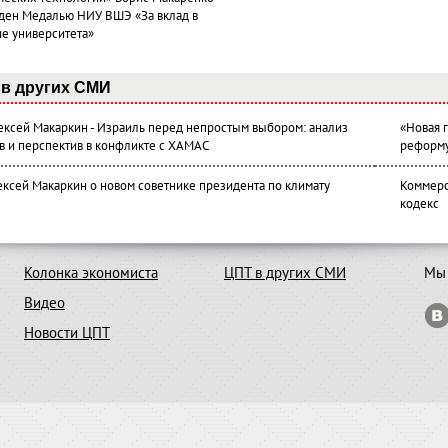
ден Медалью НИУ ВШЭ «За вклад в
ие университета»
в других СМИ
лексей Макаркин - Израиль перед непростым выбором: анализ
«Новая 
в и перспектив в конфликте с ХАМАС
реформ
ексей Макаркин о новом советнике президента по климату
Коммерс
кодекс
Колонка экономиста
ЦПТ в других СМИ
Мы 
Видео
Новости ЦПТ