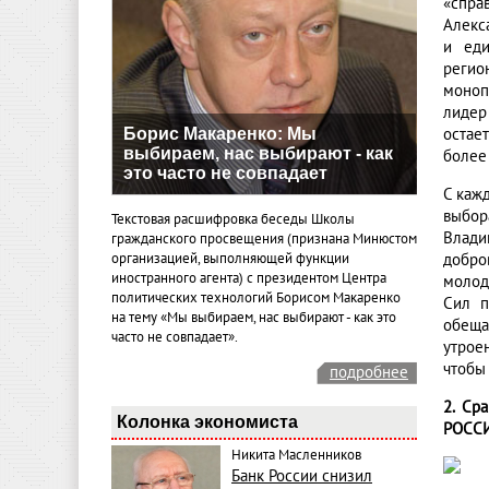
«спра
Алекс
и еди
регио
моноп
лидер
Борис Макаренко: Мы
остае
выбираем, нас выбирают - как
более
это часто не совпадает
С каж
выбор
Текстовая расшифровка беседы Школы
Влади
гражданского просвещения (признана Минюстом
организацией, выполняющей функции
добро
иностранного агента) с президентом Центра
молод
политических технологий Борисом Макаренко
Сил п
на тему «Мы выбираем, нас выбирают - как это
обеща
часто не совпадает».
утрое
чтобы
подробнее
2. Ср
Колонка экономиста
РОССИ
Никита Масленников
Банк России снизил