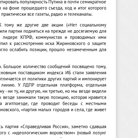
ртировать популярность Путина в почти семикратное
 на фоне прошедшего съезда, ход и итог которого
рактически все газеты, радио и телеканалы.
К тому же другие две акции («Нет социальному
лили партии подняться на прежде не досягаемую для
 о лидере КПРФ, коммунистах и проводимых ими
упил к рассмотрению иска Жириновского о защите
могло ослабить позиции, прошло незамеченным для
. Большое количество сообщений посвящено тому,
сновным поставщиком индекса ИБ стали заявления
отличается от политики других партий и импонирует
линию. У ЛДПР отдельная платформа, отдельная
 - ни ту, ни другую, ни третью, но мы везде видели
Мы везде занимали такую позицию, которая нравится
на агитпоезде, где проводит беседы с местными
иновского, «партия малых городов и села, где живет
 партия «Справедливая Россия», заметно сдавшая
ного с «идеологическим воровством» (новый лозунг