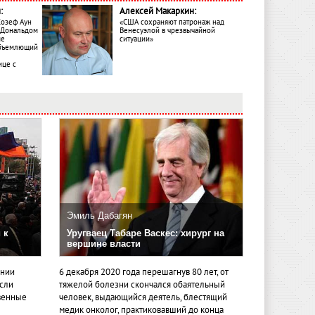
:
Алексей Макаркин:
Жозеф Аун
«США сохраняют патронаж над
с Дональдом
Венесуэлой в чрезвычайной
ме
ситуации»
объемлющий
ице с
Эмиль Дабагян
 к
Уругваец Табаре Васкес: хирург на
вершине власти
ении
6 декабря 2020 года перешагнув 80 лет, от
если
тяжелой болезни скончался обаятельный
венные
человек, выдающийся деятель, блестящий
медик онколог, практиковавший до конца