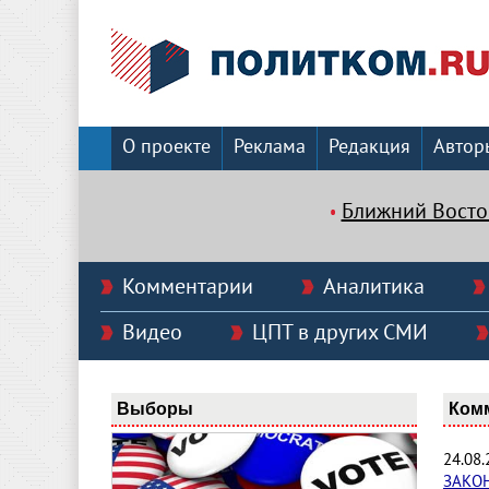
О проекте
Реклама
Редакция
Автор
Ближний Восто
Комментарии
Аналитика
Видео
ЦПТ в других СМИ
Выборы
Ком
24.08
ЗАКО