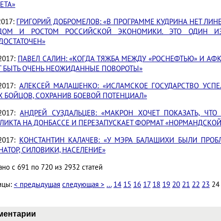
ЕТА»
2017:
ГРИГОРИЙ ДОБРОМЕЛОВ: «В ПРОГРАММЕ КУДРИНА НЕТ ЛИ
ДОМ И РОСТОМ РОССИЙСКОЙ ЭКОНОМИКИ. ЭТО ОДИН ИЗ
ДОСТАТОЧЕН»
.2017:
ПАВЕЛ САЛИН: «КОГДА ТЯЖБА МЕЖДУ «РОСНЕФТЬЮ» И АФ
Т БЫТЬ ОЧЕНЬ НЕОЖИДАННЫЕ ПОВОРОТЫ»
.2017:
АЛЕКСЕЙ МАЛАШЕНКО: «ИСЛАМСКОЕ ГОСУДАРСТВО УСПЕ
Х БОЙЦОВ, СОХРАНИВ БОЕВОЙ ПОТЕНЦИАЛ»
.2017:
АНДРЕЙ СУЗДАЛЬЦЕВ: «МАКРОН ХОЧЕТ ПОКАЗАТЬ, ЧТ
ЛИКТА НА ДОНБАССЕ И ПЕРЕЗАПУСКАЕТ ФОРМАТ «НОРМАНДСКОЙ
.2017:
КОНСТАНТИН КАЛАЧЕВ: «У МЭРА БАЛАШИХИ БЫЛИ ПРО
НАТОР, СИЛОВИКИ, НАСЕЛЕНИЕ»
но с 691 по 720 из 2932 статей
ицы:
< предыдущая
следующая >
...
14
15
16
17
18
19
20
21
22
23
24
ментарии