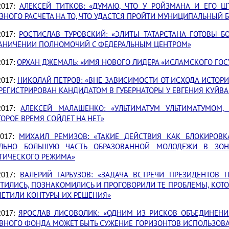
.2017:
АЛЕКСЕЙ ТИТКОВ: «ДУМАЮ, ЧТО У РОЙЗМАНА И ЕГО 
ЗНОГО РАСЧЕТА НА ТО, ЧТО УДАСТСЯ ПРОЙТИ МУНИЦИПАЛЬНЫЙ Б
.2017:
РОСТИСЛАВ ТУРОВСКИЙ: «ЭЛИТЫ ТАТАРСТАНА ГОТОВЫ 
РАНИЧЕНИИ ПОЛНОМОЧИЙ С ФЕДЕРАЛЬНЫМ ЦЕНТРОМ»
2017:
ОРХАН ДЖЕМАЛЬ: «ИМЯ НОВОГО ЛИДЕРА «ИСЛАМСКОГО ГОС
2017:
НИКОЛАЙ ПЕТРОВ: «ВНЕ ЗАВИСИМОСТИ ОТ ИСХОДА ИСТОРИ
РЕГИСТРИРОВАН КАНДИДАТОМ В ГУБЕРНАТОРЫ У ЕВГЕНИЯ КУЙВА
.2017:
АЛЕКСЕЙ МАЛАШЕНКО: «УЛЬТИМАТУМ УЛЬТИМАТУМОМ,
ОРОЕ ВРЕМЯ СОЙДЕТ НА НЕТ»
.2017:
МИХАИЛ РЕМИЗОВ: «ТАКИЕ ДЕЙСТВИЯ КАК БЛОКИРОВК
ЛЬНО БОЛЬШУЮ ЧАСТЬ ОБРАЗОВАННОЙ МОЛОДЕЖИ В ЗОН
ТИЧЕСКОГО РЕЖИМА»
.2017:
ВАЛЕРИЙ ГАРБУЗОВ: «ЗАДАЧА ВСТРЕЧИ ПРЕЗИДЕНТОВ 
ЕТИЛИСЬ, ПОЗНАКОМИЛИСЬ И ПРОГОВОРИЛИ ТЕ ПРОБЛЕМЫ, КО
МЕТИЛИ КОНТУРЫ ИХ РЕШЕНИЯ»
.2017:
ЯРОСЛАВ ЛИСОВОЛИК: «ОДНИМ ИЗ РИСКОВ ОБЪЕДИНЕН
РВНОГО ФОНДА МОЖЕТ БЫТЬ СУЖЕНИЕ ГОРИЗОНТОВ ИСПОЛЬЗОВА