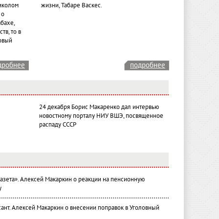
иколом
жизни, Табаре Васкес.
 о
бахе,
тв, то в
овый
дробнее
подробнее
24 декабря Борис Макаренко дал интервью
новостному порталу НИУ ВШЭ, посвященное
распаду СССР
газета». Алексей Макаркин о реакции на пенсионную
у
ант. Алексей Макаркин о внесении поправок в Уголовный