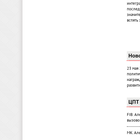
интегр
послед
значит
вспять 
Нов
23 мая
полити
награж
развит
ЦПТ 
FIB. А
вызово
МК. Ал