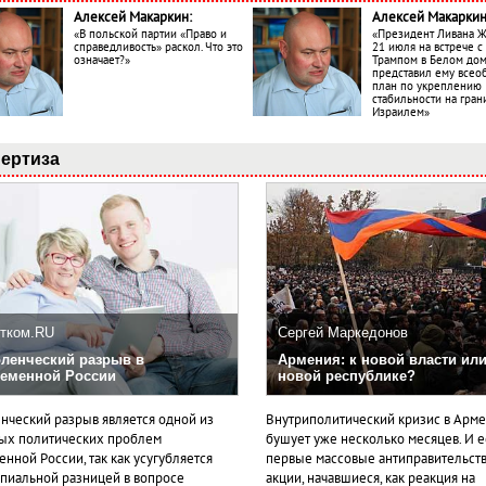
Алексей Макаркин:
Алексей Макаркин
«В польской партии «Право и
«Президент Ливана 
справедливость» раскол. Что это
21 июля на встрече 
означает?»
Трампом в Белом до
представил ему все
план по укреплению
стабильности на гран
Израилем»
ертиза
тком.RU
Сергей Маркедонов
ленческий разрыв в
Армения: к новой власти или
еменной России
новой республике?
нческий разрыв является одной из
Внутриполитический кризис в Арм
ых политических проблем
бушует уже несколько месяцев. И 
нной России, так как усугубляется
первые массовые антиправительст
пиальной разницей в вопросе
акции, начавшиеся, как реакция на