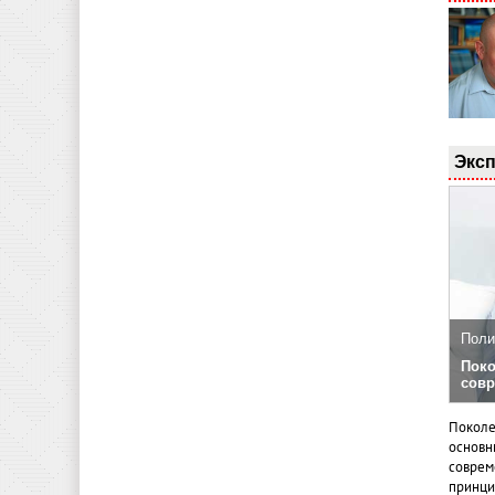
Эксп
Поли
Поко
совр
Поколе
основн
совреме
принци