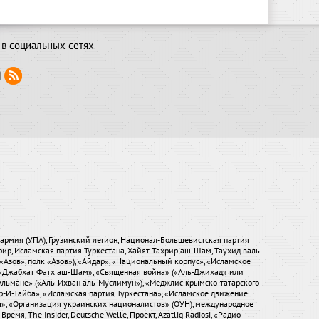
в социальных сетях
я армия (УПА), Грузинский легион, Национал-Большевистская партия
хрир, Исламская партия Туркестана, Хайят Тахрир аш-Шам, Таухид валь-
«Азов», полк «Азов»), «Айдар», «Национальный корпус», «Исламское
), «Джабхат Фатх аш-Шам», «Священная война» («Аль-Джихад» или
ульмане» («Аль-Ихван аль-Муслимун»), «Меджлис крымско-татарского
р-И-Тайба», «Исламская партия Туркестана», «Исламское движение
ры», «Организация украинских националистов» (ОУН), международное
мя, The Insider, Deutsche Welle, Проект, Azatliq Radiosi, «Радио