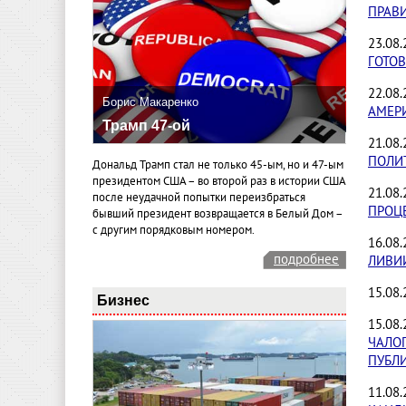
ПРАВИ
23.08
ГОТОВ
22.08
Борис Макаренко
АМЕР
Трамп 47-ой
21.08
ПОЛИТ
Дональд Трамп стал не только 45-ым, но и 47-ым
президентом США – во второй раз в истории США
21.08
после неудачной попытки переизбраться
ПРОЦ
бывший президент возвращается в Белый Дом –
с другим порядковым номером.
16.08
подробнее
ЛИВИ
15.08.
Бизнес
15.08
ЧАЛО
ПУБЛ
11.08