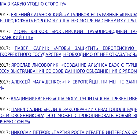
ЛА В КАКУЮ УГОДНО СТОРОНУ»
.2017:
ЕВГЕНИЙ САТАНОВСКИЙ: «У ТАЛИБОВ ЕСТЬ РАЗНЫЕ «КРЫЛЬЯ
Ы ПРОДОЛЖАТЬ БОРОТЬСЯ С США, НЕСМОТРЯ НА СМЕНУ ИХ СТРА
.2017:
ИГОРЬ ЮШКОВ: «РОССИЙСКИЙ ТРУБОПРОВОДНЫЙ ГА
ИКАНСКИЙ СПГ»
.2017:
ПАВЕЛ САЛИН: «ЧТОБЫ ЗАЩИТИТЬ ЕВРОПЕЙСКУЮ 
КОРРЕКТНОГО ГОСУДАРСТВА, НЕОБХОДИМО ОТ НЕЕ ОТКАЗАТЬСЯ
.2017:
ЯРОСЛАВ ЛИСОВОЛИК: «СОЗДАНИЕ АЛЬЯНСА ЕАЭС С ТУ
ЕССУ ВЫСТРАИВАНИЯ СОЮЗОВ ДАННОГО ОБЪЕДИНЕНИЯ С РЯДОМ 
.2017:
АЛЕКСЕЙ МАЛАШЕНКО: «НИ ЕВРОПЕЙЦЫ, НИ МЫ НЕ ЗАИ
И»
2017:
ВЛАДИМИР ЕВСЕЕВ: «США МОГУТ РЕШИТЬСЯ НА ПРЕВЕНТИВ
.2017:
ПАВЕЛ САЛИН: «ЕСЛИ В ЗАКСОБРАНИИ СЕВАСТОПОЛЯ БУДЕ
ГО И ОВСЯННИКОВА), ЭТО МОЖЕТ СПРОВОЦИРОВАТЬ НОВЫЙ В
ИЧНУЮ СФЕРУ»
.2017:
НИКОЛАЙ ПЕТРОВ: «ПАРТИЯ РОСТА ИГРАЕТ В ИНТЕРЕСАХ К