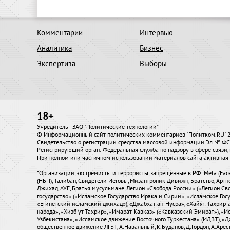
Комментарии
Интервью
Аналитика
Бизнес
Экспертиза
Выборы
18+
Учредитель - ЗАО "Политические технологии"
© Информационный сайт политических комментариев "Политком.RU"
Свидетельство о регистрации средства массовой информации Эл № ФС7
Регистрирующий орган: Федеральная служба по надзору в сфере связ
При полном или частичном использовании материалов сайта активная 
*Организации, экстремисты и террористы, запрещенные в РФ: Meta (Fac
(НБП), Талибан, Свидетели Иеговы, Мизантропик Дивижн, Братство, Артп
Джихад, АУЕ, Братья мусульмане, Легион «Свобода России» («Легион Сво
государство» («Исламское Государство Ирака и Сирии», «Исламское Го
«Египетский исламский джихад»), «Джабхат ан-Нусра», «Хайят Тахрир
народа», «Хизб ут-Тахрир», «Имарат Кавказ» («Кавказский Эмират»), 
Узбекистана», «Исламское движение Восточного Туркестана» (ИДВТ), «
общественное движение ЛГБТ, А.Навальный, К.Буданов, Д.Гордон, А.Аресто