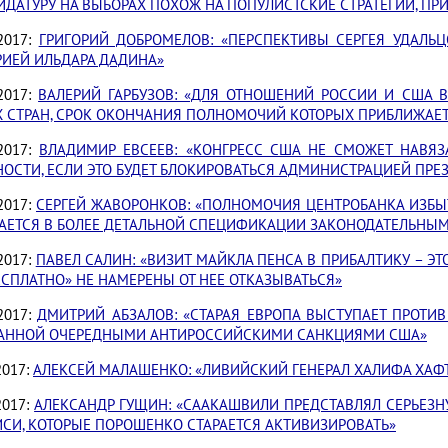
ИДАТУРУ НА ВЫБОРАХ ПОХОЖ НА ПОПУЛИСТСКИЕ СТРАТЕГИИ, ПР
.2017:
ГРИГОРИЙ ДОБРОМЕЛОВ: «ПЕРСПЕКТИВЫ СЕРГЕЯ УДАЛЬ
РИЕЙ ИЛЬДАРА ДАДИНА»
.2017:
ВАЛЕРИЙ ГАРБУЗОВ: «ДЛЯ ОТНОШЕНИЙ РОССИИ И США 
Х СТРАН, СРОК ОКОНЧАНИЯ ПОЛНОМОЧИЙ КОТОРЫХ ПРИБЛИЖАЕ
.2017:
ВЛАДИМИР ЕВСЕЕВ: «КОНГРЕСС США НЕ СМОЖЕТ НАВЯЗ
ОСТИ, ЕСЛИ ЭТО БУДЕТ БЛОКИРОВАТЬСЯ АДМИНИСТРАЦИЕЙ ПРЕ
.2017:
СЕРГЕЙ ЖАВОРОНКОВ: «ПОЛНОМОЧИЯ ЦЕНТРОБАНКА ИЗБЫ
АЕТСЯ В БОЛЕЕ ДЕТАЛЬНОЙ СПЕЦИФИКАЦИИ ЗАКОНОДАТЕЛЬНЫМ
.2017:
ПАВЕЛ САЛИН: «ВИЗИТ МАЙКЛА ПЕНСА В ПРИБАЛТИКУ – ЭТ
ЕСПЛАТНО» НЕ НАМЕРЕНЫ ОТ НЕЕ ОТКАЗЫВАТЬСЯ»
.2017:
ДМИТРИЙ АБЗАЛОВ: «СТАРАЯ ЕВРОПА ВЫСТУПАЕТ ПРОТ
АННОЙ ОЧЕРЕДНЫМИ АНТИРОССИЙСКИМИ САНКЦИЯМИ США»
2017:
АЛЕКСЕЙ МАЛАШЕНКО: «ЛИВИЙСКИЙ ГЕНЕРАЛ ХАЛИФА ХАФ
2017:
АЛЕКСАНДР ГУЩИН: «СААКАШВИЛИ ПРЕДСТАВЛЯЛ СЕРЬЕЗ
ИСИ, КОТОРЫЕ ПОРОШЕНКО СТАРАЕТСЯ АКТИВИЗИРОВАТЬ»