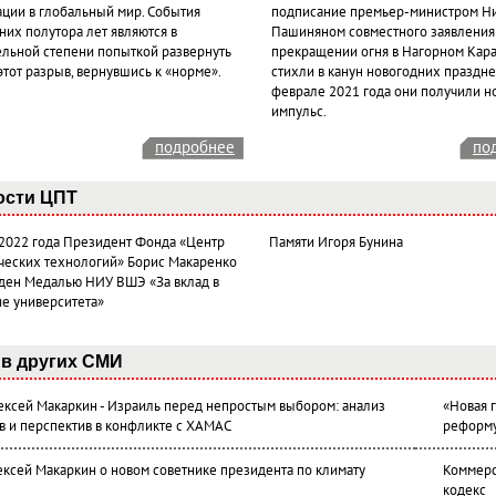
ации в глобальный мир. События
подписание премьер-министром Н
них полутора лет являются в
Пашиняном совместного заявления
ельной степени попыткой развернуть
прекращении огня в Нагорном Кара
этот разрыв, вернувшись к «норме».
стихли в канун новогодних празднес
феврале 2021 года они получили н
импульс.
подробнее
по
ости ЦПТ
 2022 года Президент Фонда «Центр
Памяти Игоря Бунина
ческих технологий» Борис Макаренко
ден Медалью НИУ ВШЭ «За вклад в
ие университета»
в других СМИ
лексей Макаркин - Израиль перед непростым выбором: анализ
«Новая 
в и перспектив в конфликте с ХАМАС
реформ
ексей Макаркин о новом советнике президента по климату
Коммерс
кодекс