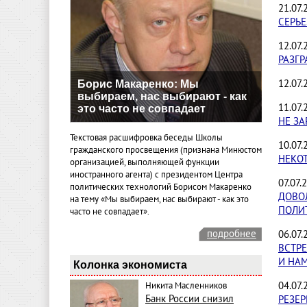
21.07
СЕРЬЕ
12.07
РАЗГ
12.07.
Борис Макаренко: Мы
выбираем, нас выбирают - как
11.07.
это часто не совпадает
НЕ ЗА
Текстовая расшифровка беседы Школы
10.07
гражданского просвещения (признана Минюстом
НЕКОТ
организацией, выполняющей функции
иностранного агента) с президентом Центра
07.07
политических технологий Борисом Макаренко
ДОВО
на тему «Мы выбираем, нас выбирают - как это
ПОЛИ
часто не совпадает».
подробнее
06.07
ВСТР
И НА
Колонка экономиста
04.07
Никита Масленников
Банк России снизил
РЕЗЕ