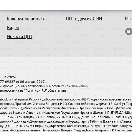
Колонка экономиста
ЦПТ в других СМИ
Мы 
Видео
Новости ЦПТ
 2001-2026
7-69227 от 06 апреля 2017 г.
и, информационных технологий и массовых коммуникаций.
гиперссылка на "Политком.RU" обязательна
ebook и Instagram), Русский добровольческий корпус (РДК), Украинская повстанческа
одготовка, Тризуб им. Степана Бандеры, НСО, Славянский союз, Формат-18, Хизб ут-Та
бода России»), «Чеченская Республика Ичкерия», «Правый сектор», «Азов» (батальон 
сударство Ирака и Леванта», «Исламское Государство Ирака и Шама», ИГ, ИГИЛ, ДАИШ
-аш-Шам», «Аль-Каида», «Аш-Шабаб», «УНА-УНСО», «Движение Талибан», «Братья-мус
«Исламский джихад – Джамаат моджахедов», «Нурджулар», «Таблиги Джамаат», «Лашка
Джунд аш-Шам», «АУМ Синрике», «Братство» Корчинского, «Тризуб им. Степана Банде
вич. Иностранные агенты: Телеканал «Дождь», Медуза, Голос Америки, ТК Настоящее Вре