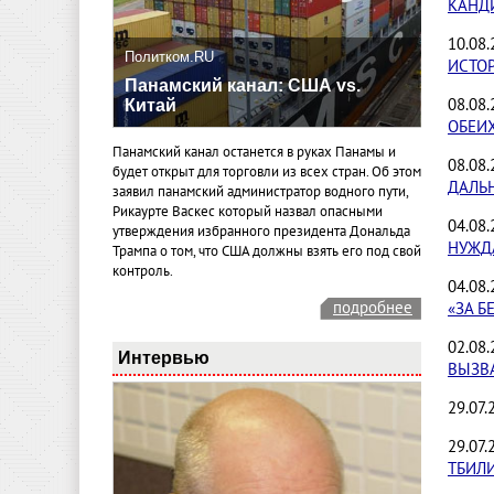
КАНД
10.08
Политком.RU
ИСТО
Панамский канал: США vs.
08.08
Китай
ОБЕИ
Панамский канал останется в руках Панамы и
08.08
будет открыт для торговли из всех стран. Об этом
ДАЛЬН
заявил панамский администратор водного пути,
Рикаурте Васкес который назвал опасными
04.08
утверждения избранного президента Дональда
НУЖД
Трампа о том, что США должны взять его под свой
контроль.
04.08
подробнее
«ЗА Б
02.08
Интервью
ВЫЗВ
29.07.
29.07.
ТБИЛ