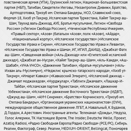
повстанческая армия (УПА), Грузинский легион, Национал-Большевистская
партия (НБП), Талибан, Свидетели Иеговы, Мизантропик Дивижн, Братство,
Артподготовка, Тризуб им. Степана Бандеры, НСО, Славянский союз,
Формат-18, Хизб ут-Тахрир, Исламская партия Туркестана, Хайят Тахрир аш-
Шам, Таухид валь-Джихад, АУЕ, Братья мусульмане, Легион «Свобода
России» («Легион Свобода России»), «Чеченская Республика Ичкерия»,
«Правый сектор», «Азов» (батальон «Азов», полк «Азов»), «Айдар»,
«Национальный корпус», «Исламское государство» («Исламское
Государство Ирака и Сирии», «Исламское Государство Ирака и Леванта»,
«Исламское Государство Ирака и Шама», ИГ, ИГИЛ, ДАИШ), «Джабхат Фатх
аш-Шам», «Священная война» («Аль-Джихад» или «Египетский исламский
джихад»), «Джабхат ан-Нусра», «Хайят Тахрир-аш-Шам», «Аль-Каида», «Аш-
Шабаб», «УНА-УНСО», «Движение Талибан», «Братья-мусульмане» («Аль-
Ихван аль-Муслимун»), «Меджлис крымско-татарского народа», «Хизб ут-
Тахрир», «Имарат Кавказ» («Кавказский Эмират»), «Исламский джихад –
Джамаат моджахедов», «Нурджулар», «Таблиги Джамаат», «Лашкар-И-
Тайба», «Исламская партия Туркестана», «Исламское движение
Узбекистана», «Исламское движение Восточного Туркестана» (ИДВТ),
«Джунд аш-Шам», «АУМ Синрике», «Братство» Корчинского, «Тризуб им.
Степана Бандеры», «Организация украинских националистов» (ОУН),
международное общественное движение ЛГБТ, А.Навальный, К.Буданов,
Д.Гордон, А.Арестович. Иностранные агенты: Телеканал «Дождь», Медуза,
Голос Америки, ТК Настоящее Время, The Insider, Deutsche Welle, Проект,
Azatliq Radiosi, «Радио Свободная Европа/Радио Свобода» (PCE/PC), Сибирь.
Реалии, Фактограф, Север. Реалии, MEDIUM-ORIENT, Bellingcat, Пономарев