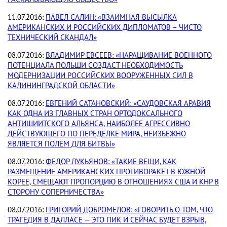
11.07.2016:
ПАВЕЛ САЛИН: «ВЗАИМНАЯ ВЫСЫЛКА
АМЕРИКАНСКИХ И РОССИЙСКИХ ДИПЛОМАТОВ – ЧИСТО
ТЕХНИЧЕСКИЙ СКАНДАЛ»
08.07.2016:
ВЛАДИМИР ЕВСЕЕВ: «НАРАЩИВАНИЕ ВОЕННОГО
ПОТЕНЦИАЛА ПОЛЬШИ СОЗДАСТ НЕОБХОДИМОСТЬ
МОДЕРНИЗАЦИИ РОССИЙСКИХ ВООРУЖЕННЫХ СИЛ В
КАЛИНИНГРАДСКОЙ ОБЛАСТИ»
08.07.2016:
ЕВГЕНИЙ САТАНОВСКИЙ: «САУДОВСКАЯ АРАВИЯ
КАК ОДНА ИЗ ГЛАВНЫХ СТРАН ОРТОДОКСАЛЬНОГО
АНТИШИИТСКОГО АЛЬЯНСА, НАИБОЛЕЕ АГРЕССИВНО
ДЕЙСТВУЮЩЕГО ПО ПЕРЕДЕЛКЕ МИРА, НЕИЗБЕЖНО
ЯВЛЯЕТСЯ ПОЛЕМ ДЛЯ БИТВЫ»
08.07.2016:
ФЕДОР ЛУКЬЯНОВ: «ТАКИЕ ВЕЩИ, КАК
РАЗМЕЩЕНИЕ АМЕРИКАНСКИХ ПРОТИВОРАКЕТ В ЮЖНОЙ
КОРЕЕ, СМЕЩАЮТ ПРОПОРЦИЮ В ОТНОШЕНИЯХ США И КНР В
СТОРОНУ СОПЕРНИЧЕСТВА»
08.07.2016:
ГРИГОРИЙ ДОБРОМЕЛОВ: «ГОВОРИТЬ О ТОМ, ЧТО
ТРАГЕДИЯ В ДАЛЛАСЕ — ЭТО ПИК И СЕЙЧАС БУДЕТ ВЗРЫВ,