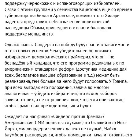
поддержку чернокожих и испаноговорящих избирателей.
Связи с этими группами у семейства Клинтонов ещё со времён
губернаторства Билла в Арканзасе, помимо этого Хилари
надеется представить себя в качестве политической
наследницы Обамы, пришедшего к власти благодаря
поддержке меньшинств.
Однако шансы Сандерса на победу будут расти в зависимости
от его новых успехов. Чем убедительнее он докажет
избирателям демократических праймериз, что он – не
безнадёжный кандидат, что его программа радикальных по
американским стандартам реформ (доступная медицина для
всех, бесплатное высшее образование и т.д.) может быть
реализована, тем больше за него будут голосовать. У Трампа,
при всех выгодах его положения, задача во многом
аналогичная – убедить избирателей, что исход выборов
зависит от них, а не от решения элит, что, если они захотят,
чтобы Трамп стал президентом, так и будет.
Ожидает ли нас финал «Сандерс против Трампа»?
Американские СМИ полнятся слухами, что бывший мэр Нью-
Йорка, миллиардер и человек далеко не глупый, Майкл
Блумберг распорядился, чтобы помощники начали готовить его