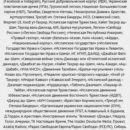
(Facebook и Instagram), Русский добровольческий корпус (РДК), Украинская
повстанческая армия (УПА), Грузинский легион, Национал-Большевистская
партия (НБП), Талибан, Свидетели Иеговы, Мизантропик Дивижн, Братство,
Артподготовка, Тризуб им. Степана Бандеры, НСО, Славянский союз,
Формат-18, Хизб ут-Тахрир, Исламская партия Туркестана, Хайят Тахрир аш-
Шам, Таухид валь-Джихад, АУЕ, Братья мусульмане, Легион «Свобода
России» («Легион Свобода России»), «Чеченская Республика Ичкерия»,
«Правый сектор», «Азов» (батальон «Азов», полк «Азов»), «Айдар»,
«Национальный корпус», «Исламское государство» («Исламское
Государство Ирака и Сирии», «Исламское Государство Ирака и Леванта»,
«Исламское Государство Ирака и Шама», ИГ, ИГИЛ, ДАИШ), «Джабхат Фатх
аш-Шам», «Священная война» («Аль-Джихад» или «Египетский исламский
джихад»), «Джабхат ан-Нусра», «Хайят Тахрир-аш-Шам», «Аль-Каида», «Аш-
Шабаб», «УНА-УНСО», «Движение Талибан», «Братья-мусульмане» («Аль-
Ихван аль-Муслимун»), «Меджлис крымско-татарского народа», «Хизб ут-
Тахрир», «Имарат Кавказ» («Кавказский Эмират»), «Исламский джихад –
Джамаат моджахедов», «Нурджулар», «Таблиги Джамаат», «Лашкар-И-
Тайба», «Исламская партия Туркестана», «Исламское движение
Узбекистана», «Исламское движение Восточного Туркестана» (ИДВТ),
«Джунд аш-Шам», «АУМ Синрике», «Братство» Корчинского, «Тризуб им.
Степана Бандеры», «Организация украинских националистов» (ОУН),
международное общественное движение ЛГБТ, А.Навальный, К.Буданов,
Д.Гордон, А.Арестович. Иностранные агенты: Телеканал «Дождь», Медуза,
Голос Америки, ТК Настоящее Время, The Insider, Deutsche Welle, Проект,
Azatliq Radiosi, «Радио Свободная Европа/Радио Свобода» (PCE/PC), Сибирь.