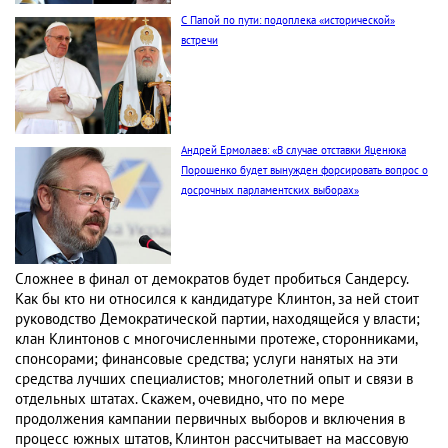
С Папой по пути: подоплека «исторической»
встречи
Андрей Ермолаев: «В случае отставки Яценюка
Порошенко будет вынужден форсировать вопрос о
досрочных парламентских выборах»
Сложнее в финал от демократов будет пробиться Сандерсу.
Как бы кто ни относился к кандидатуре Клинтон, за ней стоит
руководство Демократической партии, находящейся у власти;
клан Клинтонов с многочисленными протеже, сторонниками,
спонсорами; финансовые средства; услуги нанятых на эти
средства лучших специалистов; многолетний опыт и связи в
отдельных штатах. Скажем, очевидно, что по мере
продолжения кампании первичных выборов и включения в
процесс южных штатов, Клинтон рассчитывает на массовую