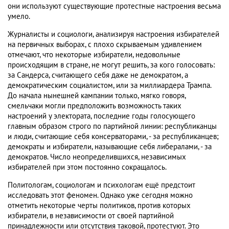
они используют существующие протестные настроения весьма
умело.
Журналисты и социологи, анализируя настроения избирателей
на первичных выборах, с плохо скрываемым удивлением
отмечают, что некоторые избиратели, недовольные
происходящим в стране, не могут решить, за кого голосовать:
за Сандерса, считающего себя даже не демократом, а
демократическим социалистом, или за миллиардера Трампа.
До начала нынешней кампании только, мягко говоря,
смельчаки могли предположить возможность таких
настроений у электората, последние годы голосующего
главным образом строго по партийной линии: республиканцы
и люди, считающие себя консерваторами, - за республиканцев;
демократы и избиратели, называющие себя либералами, - за
демократов. Число неопределившихся, независимых
избирателей при этом постоянно сокращалось.
Политологам, социологам и психологам ещё предстоит
исследовать этот феномен. Однако уже сегодня можно
отметить некоторые черты политиков, против которых
избиратели, в независимости от своей партийной
принадлежности или отсутствия таковой, протестуют. Это