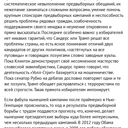
систематическое невыполнение предвыборных обещаний, их
нежелание заниматься сложными вопросами, умение помочь
крупным спонсорам предвыборных кампаний и неспособность
решить проблемы рядовых граждан, озабоченность
поддержанием своего имиджа и неумение откровенно и
прямо высказаться. Последнее особенно важно: у избирателей
нет никаких гарантий, что Сандерс или Трамп решат все
проблемы страны, но есть ясное понимание отличий двух
кандидатов от других политиков, «застёгнутых на все
пуговицы» и говорящих лозунгами словно заводные куклы.
Пока Клинтон демонстрирует своё несомненное мастерство
словесной эквилибристики, Сандерс прямо говорит, что
деятельность «Уолл-Стрит» базируется на мошенничестве.
Пока сенатор Рубио на дебатах дословно повторяет одни и те
же лозунги, Трамп обещает расправляться с террористами по
всей строгости. Такая прямота избирателям импонирует.
Если фабула нынешней кампании после праймериз в Нью-
Гемпшире прояснилась, то ход и результаты предвыборной
борьбы с трудом поддаются прогнозу, что, конечно, делает
нынешние президентские выборы куда более интересными,
чем несколько предыдущих кампаний. В 2012 году Обама