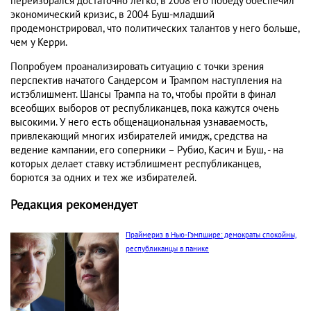
переизбрался достаточно легко, в 2008 его победу обеспечил
экономический кризис, в 2004 Буш-младший
продемонстрировал, что политических талантов у него больше,
чем у Керри.
Попробуем проанализировать ситуацию с точки зрения
перспектив начатого Сандерсом и Трампом наступления на
истэблишмент. Шансы Трампа на то, чтобы пройти в финал
всеобщих выборов от республиканцев, пока кажутся очень
высокими. У него есть общенациональная узнаваемость,
привлекающий многих избирателей имидж, средства на
ведение кампании, его соперники – Рубио, Касич и Буш, - на
которых делает ставку истэблишмент республиканцев,
борются за одних и тех же избирателей.
Редакция рекомендует
Праймериз в Нью-Гэмпшире: демократы спокойны,
республиканцы в панике