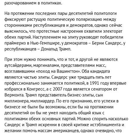
разочарованием в политиках.
На протяжении последних пары десятилетий политологи
фиксируют растущую политическую поляризацию между
сторонниками республиканцев и демократов, однако сейчас
выяснилось, что протестные настроения охватили электорат
обеих партий. Наступлением на элиту руководят победители
праймериз в Нью-Гемпшире, у демократов – Берни Сандерс, у
республиканцев – Дональд Трамп.
При этом нужно понимать, что и тот, и другой не являются
аутсайдерами, маргиналами, представителями масс,
возглавившими «поход на Вашингтон». Оба кандидата
являются частью элиты. Сандерс уже тридцать пять лет
профессионально занимается политикой, в 1991 году впервые
избрался в Конгресс, а с 2007 года является сенатором от
Вермонта. Трамп представитель бизнес-элиты, сын
миллионера, миллиардер. По его признанию, его успехи в
бизнесе не были бы возможны, если бы на протяжении
десятилетий он бы не умел находить общий язык с
политиками обеих основных партий. Можно спорить насколько
Сандерс и Трамп искренни в своей критике истэблишмента и
желании помочь массам американцев, однако очевидно, что