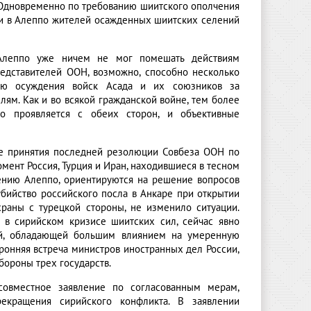
 Одновременно по требованию шиитского ополчения
ции в Алеппо жителей осажденных шиитских селений
 Алеппо уже ничем не мог помешать действиям
представителей ООН, возможно, способно несколько
ю осуждения войск Асада и их союзников за
ям. Как и во всякой гражданской войне, тем более
о проявляется с обеих сторон, и объективные
оде принятия последней резолюции Совбеза ООН по
мент Россия, Турция и Иран, находившиеся в тесном
ению Алеппо, ориентируются на решение вопросов
убийство российского посла в Анкаре при открытии
раны с турецкой стороны, не изменило ситуации.
 в сирийском кризисе шиитских сил, сейчас явно
ией, обладающей большим влиянием на умеренную
ронняя встреча министров иностранных дел России,
бороны трех государств.
овместное заявление по согласованным мерам,
екращения сирийского конфликта. В заявлении