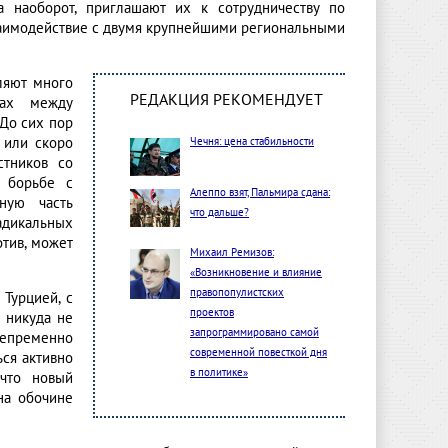
а наоборот, приглашают их к сотрудничеству по
 взаимодействие с двумя крупнейшими региональными
ляют много
РЕДАКЦИЯ РЕКОМЕНДУЕТ
рах между
 До сих пор
 или скоро
Чечня: цена стабильности
стников со
в борьбе с
Алеппо взят, Пальмира сдана:
ную часть
что дальше?
адикальных
отив, может
Михаил Ремизов:
«Возникновение и влияние
правопопулистских
Турцией, с
проектов
 никуда не
запрограммировано самой
непременно
современной повесткой дня
ься активно
в политике»
 что новый
на обочине