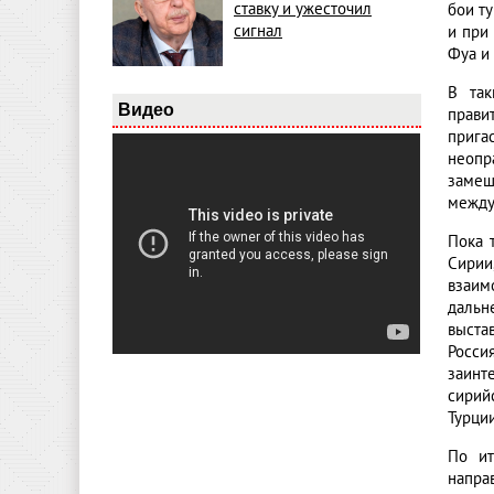
ставку и ужесточил
бои т
сигнал
и при
Фуа и
В так
Видео
прави
приг
неопр
замеш
между
Пока 
Сирии
взаим
дальн
выста
Росси
заинт
сирий
Турци
По ит
напра