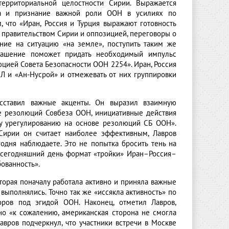
 территориальной целостности Сирии. Выражается
та и признание важной роли ООН в усилиях по
, что «Иран, Россия и Турция выражают готовность
 правительством Сирии и оппозицией, переговоры о
ние на ситуацию «на земле», поступить таким же
глашение поможет придать необходимый импульс
цией Совета Безопасности ООН 2254». Иран, Россия
Л и «Ан-Нусрой» и отмежевать от них группировки
сставил важные акценты. Он выразил взаимную
ие резолюций Совбеза ООН, инициативные действия
му урегулированию на основе резолюций СБ ООН».
 Сирии он считает наиболее эффективным, Лавров
одня наблюдаете. Это не попытка бросить тень на
На сегодняшний день формат «тройки» Иран–Россия–
ованность».
торая поначалу работала активно и приняла важные
выполнялись. Точно так же «иссякла активность» по
ров под эгидой ООН. Наконец, отметил Лавров,
но «к сожалению, американская сторона не смогла
авров подчеркнул, что участники встречи в Москве