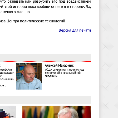
что развязать или разрубить его под воздействием
 этой истории пока вообще остается в стороне. Да,
осточного Алеппо.
лиза Центра политических технологий
Версия для печати
:
Алексей Макаркин:
Жозеф Аун
«США сохраняют патронаж над
с Дональдом
Венесуэлой в чрезвычайной
ме
ситуации»
объемлющий
ице с