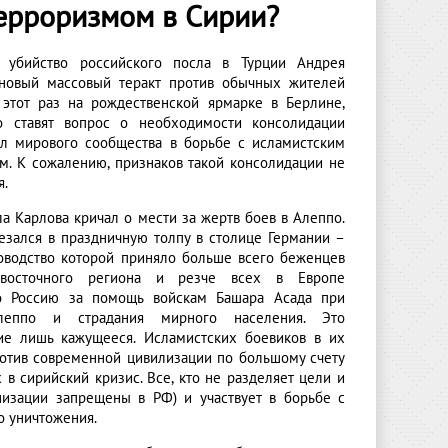
терроризмом в Сирии?
е убийство российского посла в Турции Андрея
новый массовый теракт против обычных жителей
 этот раз на рождественской ярмарке в Берлине,
о ставят вопрос о необходимости консолидации
л мирового сообщества в борьбе с исламистским
м. К сожалению, признаков такой консолидации не
я.
а Карлова кричал о мести за жертв боев в Алеппо.
резался в праздничную толпу в столице Германии –
ководство которой приняло больше всего беженцев
восточного региона и резче всех в Европе
ло Россию за помощь войскам Башара Асада при
еппо и страдания мирного населения. Это
ие лишь кажущееся. Исламистских боевиков в их
отив современной цивилизации по большому счету
 в сирийский кризис. Все, кто не разделяет цели и
низации запрещены в РФ) и участвует в борьбе с
о уничтожения.