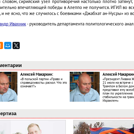
 словом, сирийский узел противоречий настолько плотно затянут, 
вительно впечатляющей победы в Алеппо не получится. ИГИЛ во всей
, и не ясно, что же случилось с боевиками «Джабхат ан-Нусры» из в
андр Ивахник
- руководитель департамента политологического ана
ментарии
Алексей Макаркин:
Алексей Макаркин
«В польской партии «Право и
«Президент Ливана 
справедливость» раскол. Что это
21 июля на встрече 
означает?»
Трампом в Белом до
представил ему все
план по укреплению
стабильности на гран
Израилем»
ертиза