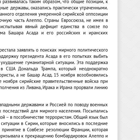
 развивалась таким образом, что общие позиции, к
дные державы, оказались практически утраченными.
щанного отделения умеренной сирийской оппозиции
очную часть Алеппо. Страны Евросоюза, не имея в
 испытывая явный дефицит единства в союзе по
има Башара Асада и его российских и иранских
рестала заявлять о поисках мирного политического
оддержку президента Асада в его попытках выбить
ухудшение гуманитарной ситуации. Эта поддержка
 в США Дональда Трампа, который неоднократно
ористы, а не Башар Асад. 15 ноября возобновились
е ноября сирийские правительственные войска при
олчения из Ливана, Ирака и Ирана прорвали линию
западными державами и Россией по поводу военных
х последствий для мирного населения. Посыпались
гой – в пособничестве террористам. Общий язык был
 ситуации в Сирии, которые вносились в последние
а принятие в Совбезе резолюции Франции, которая
 призывала к прекращению бомбардировок Алеппо и