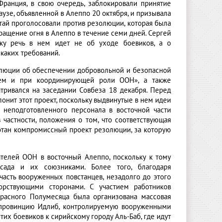
ранция, в свою очередь, заблокировали принятие
узе, объявленной в Алеппо 20 октября, и призывала
итай проголосовали против резолюции, которая была
ращение огня в Алеппо в течение семи дней. Сергей
ку речь в нем идет не об уходе боевиков, а о
каких требований.
золюции об обеспечении добровольной и безопасной
ием и при координирующей роли ООН», а также
ривался на заседании Совбеза 18 декабря. Перед
онит этот проект, поскольку выдвинутые в нем идеи
 неподготовленного персонала в восточной части
 частности, положения о том, что соответствующая
отан компромиссный проект резолюции, за которую
ателей ООН в восточный Алеппо, поскольку к тому
сада и их союзниками. Более того, благодаря
часть вооруженных повстанцев, незадолго до этого
рствующими сторонами. С участием работников
расного Полумесяца была организована массовая
в провинцию Идлиб, контролируемую вооруженными
тих боевиков к сирийскому городу Аль-Баб, где идут