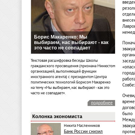
введе
резол
отдел
внесе
Лавро
немед
Борис Макаренко: Мы
выбираем, нас выбирают - как
Понач
это часто не совпадает
эваку
орган
Текстовая расшифровка беседы Школы
засед
гражданского просвещения (признана Минюстом
«опас
организацией, выполняющей функции
город
иностранного агента) с президентом Центра
работ
политических технологий Борисом Макаренко
Совбе
на тему «Мы выбираем, нас выбирают - как это
часто не совпадает».
Очеви
време
подробнее
догов
было 
Колонка экономиста
Между
эваку
Никита Масленников
Банк России снизил
против