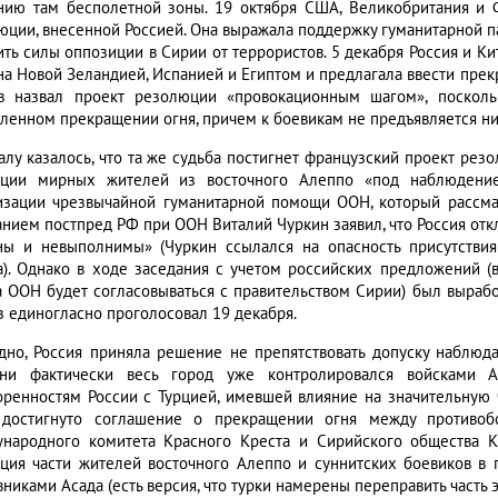
нию там бесполетной зоны. 19 октября США, Великобритания и Ф
юции, внесенной Россией. Она выражала поддержку гуманитарной па
ить силы оппозиции в Сирии от террористов. 5 декабря Россия и К
на Новой Зеландией, Испанией и Египтом и предлагала ввести прек
в назвал проект резолюции «провокационным шагом», посколь
ленном прекращении огня, причем к боевикам не предъявляется ни
алу казалось, что та же судьба постигнет французский проект ре
ации мирных жителей из восточного Алеппо «под наблюден
изации чрезвычайной гуманитарной помощи ООН, который рассмат
анием постпред РФ при ООН Виталий Чуркин заявил, что Россия откл
ны и невыполнимы» (Чуркин ссылался на опасность присутствия
а). Однако в ходе заседания с учетом российских предложений (в
а ООН будет согласовываться с правительством Сирии) был выраб
з единогласно проголосовал 19 декабря.
дно, Россия приняла решение не препятствовать допуску наблюд
ни фактически весь город уже контролировался войсками А
оренностям России с Турцией, имевшей влияние на значительную 
достигнуто соглашение о прекращении огня между противобо
народного комитета Красного Креста и Сирийского общества К
ация части жителей восточного Алеппо и суннитских боевиков 
никами Асада (есть версия, что турки намерены переправить часть э