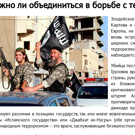
жно ли объединиться в борьбе с 
Злодейско
Карлова и 
Европы, на
вновь остр
широких си
терроризмо
наблюдаетс
Убийца посл
Грузовик в
страны, ру
из ближне
критикова
штурме Ал
противореч
джихаде пр
лнуют различия в позициях государств, так или иначе вовлеченных
ы «Исламского государства» или «Джабхат ан-Нусры» (обе орга
народным терроризмом – это враги, заслуживающие безжалостног