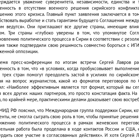
ерждается уважение суверенитета, независимости, единства и
енность в отсутствии военного решения сирийского конфлик
шению этого кризиса. Главный пункт заявления заключается в том
бствовать выработке и стать гарантами будущего Соглашения между
ом ведутся». Они приглашают все другие страны, имеющие влия
ом. Три страны «глубоко уверены в том, что упомянутое Со
новлению политического процесса в Сирии в соответствии с резолю
ция также подтвердили свою решимость совместно бороться с ИГИ
женной оппозиции.
емя пресс-конференции по итогам встречи Сергей Лавров ра
енность в том, что «в условиях, когда пробуксовывает выполнен
 трех стран помогут преодолеть застой в усилиях по сирийско
ая на вопрос журналистов, какой из форматов переговоров по
ил: «Наиболее эффективным является тот формат, который вы сег
я всех других наших партнеров, это просто констатация факта. 
я, по крайней мере, практическими делами доказывает свою востреб
 МИД РФ пояснил, что Международная группа поддержки Сирии, ко
енты, не смогла сыграть свою роль в том, чтобы принятые решения 
ижению политического процесса в рамках женевских перегово
тельная работа была проделана в ходе контактов России и США, 
ердить свое участие в согласованных действиях». И хотя Сергей Л