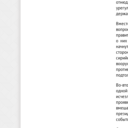
отнюд
урегу
держа
Вмест
вопр
прави
о них
начну
сторо
сири
воору
проти
подто
Во-вт
одной
исчез
прояв
вмеша
прези
событ