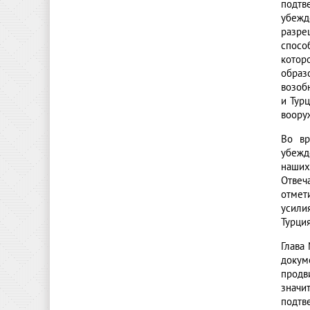
подтв
убежд
разре
спосо
котор
образ
возоб
и Тур
воору
Во вр
убежд
наших
Отвеч
отмет
усили
Турци
Глава
докум
продв
значи
подтв