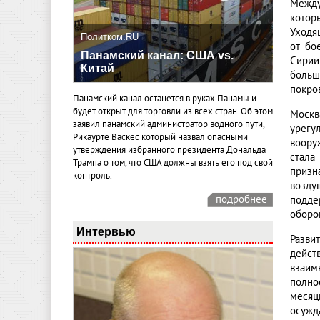
Между
котор
Уходя
Политком.RU
от бо
Панамский канал: США vs.
Сирии
Китай
больш
покро
Панамский канал останется в руках Панамы и
будет открыт для торговли из всех стран. Об этом
Москв
заявил панамский администратор водного пути,
урегу
Рикаурте Васкес который назвал опасными
воору
утверждения избранного президента Дональда
стала
Трампа о том, что США должны взять его под свой
призн
контроль.
возду
подробнее
подде
оборо
Интервью
Разви
дейст
взаим
полно
месяц
осужд