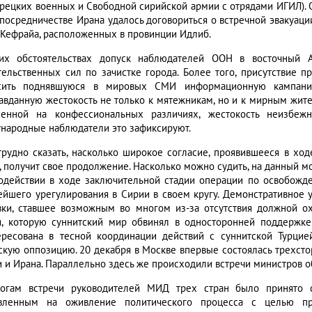
урецких военных и Свободной сирийской армии с отрядами ИГИЛ).
 посредничестве Ирана удалось договориться о встречной эвакуа
 Кефрайа, расположенных в провинции Идлиб.
их обстоятельствах допуск наблюдателей ООН в восточный
тельственных сил по зачистке города. Более того, присутствие 
асить поднявшуюся в мировых СМИ информационную кампани
авданную жестокость не только к мятежникам, но и к мирным жител
енной на конфессиональных различиях, жестокость неизбежн
народные наблюдатели это зафиксируют.
трудно сказать, насколько широкое согласие, проявившееся в х
, получит свое продолжение. Насколько можно судить, на данный мо
одействии в ходе заключительной стадии операции по освобожд
ейшего урегулирования в Сирии в своем кругу. Демонстративное 
вки, ставшее возможным во многом из-за отсутствия должной ох
я, которую суннитский мир обвинял в односторонней поддержке
ересована в тесной координации действий с суннитской Турц
скую оппозицию. 20 декабря в Москве впервые состоялась трехсто
и и Ирана. Параллельно здесь же происходили встречи министров о
огам встречи руководителей МИД трех стран было принято с
вленным на оживление политического процесса с целью пр