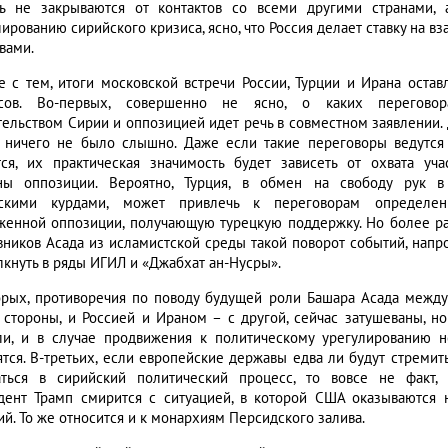
ь не закрываются от контактов со всеми другими странами, 
лированию сирийского кризиса, ясно, что Россия делает ставку на
вами.
е с тем, итоги московской встречи России, Турции и Ирана остав
осов. Во-первых, совершенно не ясно, о каких перегово
тельством Сирии и оппозицией идет речь в совместном заявлении.
 ничего не было слышно. Даже если такие переговоры ведутся
тся, их практическая значимость будет зависеть от охвата уча
ны оппозиции. Вероятно, Турция, в обмен на свободу рук 
йскими курдами, может привлечь к переговорам определен
женной оппозиции, получающую турецкую поддержку. Но более р
вников Асада из исламистской среды такой поворот событий, напр
лкнуть в ряды ИГИЛ и «Джабхат ан-Нусры».
орых, противоречия по поводу будущей роли Башара Асада между 
 стороны, и Россией и Ираном – с другой, сейчас затушеваны, но
ли, и в случае продвижения к политическому урегулированию 
ятся. В-третьих, если европейские державы едва ли будут стремит
ться в сирийский политический процесс, то вовсе не факт,
дент Трамп смирится с ситуацией, в которой США оказываются 
ий. То же относится и к монархиям Персидского залива.