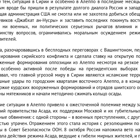
 тем, ситуация в Сирии и особенно в Алеппо в последние месяцы
ым вроде бы пришли в результате долгого диалога Россия и запа
щая администрация США не смогла или не захотела добиться обе
евиков «Джабхат ан-Нусры» и заставить последних покинуть вост
 ни военных, ни политических серьезных рычагов влияния и
инству вопросов, ограничивались моральным осуждением реж
вителей.
а, разочаровавшись в бесплодных переговорах с Вашингтоном, пе
лирования сирийского конфликта и сделала ставку на открытую п
женные формирования оппозиции из Алеппо несмотря на резкое 
 особенно активной после победы на президентских выборах
авал, что главной угрозой миру в Сирии являются исламские терр
шные удары по городским кварталам восточного Алеппо, а в конц
ржке курдских вооруженных формирований и отрядов шиитского оп
ны мятежников и начали методично сжимать кольцо осады.
тие ситуации в Алеппо привело к ожесточенной полемике между 
вий правительства Асада, их поддержки Москвой и их губительны
ные обвинения: с одной стороны – в военных преступлениях, с дру
стью утрачен. Отражением этого стала история с резолюциями по
ы в Совет Безопасности ООН. 8 октября Россия наложила вето н
ала действия режима Асада, ведущие к гибели мирных жителей, и