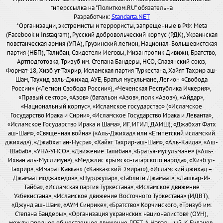
гиперссылка на "Политком.RU" обязательна
Разработчик:
Standarta.NET
*Организации, экстремисты и террористы, запрещенные в РФ: Meta
(Facebook и Instagram), Русский добровольческий корпус (РДК), Украинская
повстанческая армия (УПА), Грузинский легион, Национал-Большевистская
партия (НБП), Талибан, Свидетели Иеговы, Мизантропик Дивижн, Братство,
Артподготовка, Тризуб им. Степана Бандеры, НСО, Славянский союз,
Формат-18, Хизб ут-Тахрир, Исламская партия Туркестана, Хайят Тахрир аш-
Шам, Таухид валь-Джихад, АУЕ, Братья мусульмане, Легион «Свобода
России» («Легион Свобода России»), «Чеченская Республика Ичкерия»,
«Правый сектор», «Азов» (батальон «Азов», полк «Азов»), «Айдар»,
«Национальный корпус», «Исламское государство» («Исламское
Государство Ирака и Сирии», «Исламское Государство Ирака и Леванта»,
«Исламское Государство Ирака и Шама», ИГ, ИГИЛ, ДАИШ), «Джабхат Фатх
аш-Шам», «Священная война» («Аль-Джихад» или «Египетский исламский
джихад»), «Джабхат ан-Нусра», «Хайят Тахрир-аш-Шам», «Аль-Каида», «Аш-
Шабаб», «УНА-УНСО», «Движение Талибан», «Братья-мусульмане» («Аль-
Ихван аль-Муслимун»), «Меджлис крымско-татарского народа», «Хизб ут-
Тахрир», «Имарат Кавказ» («Кавказский Эмират»), «Исламский джихад –
Джамаат моджахедов», «Нурджулар», «Таблиги Джамаат», «Лашкар-И-
Тайба», «Исламская партия Туркестана», «Исламское движение
Узбекистана», «Исламское движение Восточного Туркестана» (ИДВТ),
«Джунд аш-Шам», «АУМ Синрике», «Братство» Корчинского, «Тризуб им.
Степана Бандеры», «Организация украинских националистов» (ОУН),