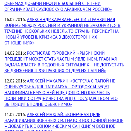
ОБЪЕМАХ ДОБЫЧИ НЕФТИ В БОЛЬШЕЙ СТЕПЕНИ
ОГРАНИЧИВАЕТ САУДОВСКУЮ АРАВИЮ, ЧЕМ РОССИЮ»
16.02.2016:
АЛЕКСАНДР КАРАВАЕВ: «ЕСЛИ «ТРАНЗИТНАЯ
ВОЙНА» МЕЖДУ РОССИЕЙ И УКРАИНОЙ НЕ ЗАКОНЧИТСЯ В
ТЕЧЕНИЕ НЕСКОЛЬКИХ НЕДЕЛЬ, ТО СТРАНЫ ПЕРЕЙДУТ НА
НОВЫЙ УРОВЕНЬ КРИЗИСА В ДВУХСТОРОННИХ
ОТНОШЕНИЯХ»
14.02.2016:
РОСТИСЛАВ ТУРОВСКИЙ: «РЫБИНСКИЙ
ПРЕЦЕДЕНТ МОЖЕТ СТАТЬ ЧАСТЫМ ЯВЛЕНИЕМ. ГЛАВНАЯ
ЗАДАЧА ВЛАСТИ В ПОДОБНЫХ СИТУАЦИЯХ – НЕ ДОПУСТИТЬ
ВЫДВИЖЕНИЯ ПРОИГРАВШИХ ОТ ДРУГИХ ПАРТИЙ»
12.02.2016:
АЛЕКСЕЙ МАКАРКИН: «ВСТРЕЧА С ПАПОЙ НЕ
ОЧЕНЬ УДОБНА ДЛЯ ПАТРИАРХА – ОРТОДОКСЫ БУДУТ
НАПОМИНАТЬ ЕМУ О НЕЙ ЕЩЕ ДОЛГО. НО КАК ЧАСТЬ
ПОЛИТИКИ СОТРУДНИЧЕСТВА РПЦ С ГОСУДАРСТВОМ ЭТО
ВЫГЛЯДИТ ВПОЛНЕ ОБЪЯСНИМО»
11.02.2016:
АЛЕКСЕЙ МАХЛАЙ: «КОНЕЧНАЯ ЦЕЛЬ
НАРАЩИВАНИЯ ВОЕННЫХ СИЛ НАТО В ВОСТОЧНОЙ ЕВРОПЕ
– ДОБАВИТЬ К ЭКОНОМИЧЕСКИМ САНКЦИЯМ ВОЕННОЕ