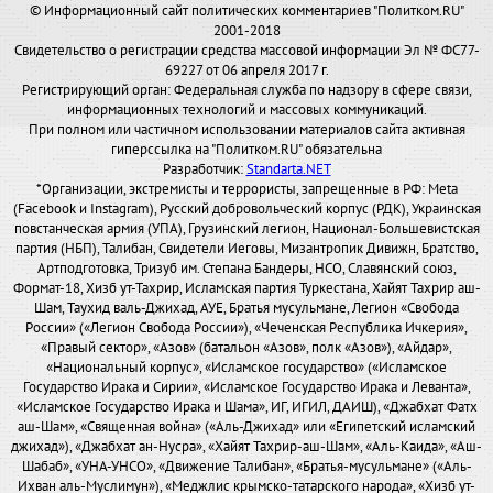
© Информационный сайт политических комментариев "Политком.RU"
2001-2018
Свидетельство о регистрации средства массовой информации Эл № ФС77-
69227 от 06 апреля 2017 г.
Регистрирующий орган: Федеральная служба по надзору в сфере связи,
информационных технологий и массовых коммуникаций.
При полном или частичном использовании материалов сайта активная
гиперссылка на "Политком.RU" обязательна
Разработчик:
Standarta.NET
*Организации, экстремисты и террористы, запрещенные в РФ: Meta
(Facebook и Instagram), Русский добровольческий корпус (РДК), Украинская
повстанческая армия (УПА), Грузинский легион, Национал-Большевистская
партия (НБП), Талибан, Свидетели Иеговы, Мизантропик Дивижн, Братство,
Артподготовка, Тризуб им. Степана Бандеры, НСО, Славянский союз,
Формат-18, Хизб ут-Тахрир, Исламская партия Туркестана, Хайят Тахрир аш-
Шам, Таухид валь-Джихад, АУЕ, Братья мусульмане, Легион «Свобода
России» («Легион Свобода России»), «Чеченская Республика Ичкерия»,
«Правый сектор», «Азов» (батальон «Азов», полк «Азов»), «Айдар»,
«Национальный корпус», «Исламское государство» («Исламское
Государство Ирака и Сирии», «Исламское Государство Ирака и Леванта»,
«Исламское Государство Ирака и Шама», ИГ, ИГИЛ, ДАИШ), «Джабхат Фатх
аш-Шам», «Священная война» («Аль-Джихад» или «Египетский исламский
джихад»), «Джабхат ан-Нусра», «Хайят Тахрир-аш-Шам», «Аль-Каида», «Аш-
Шабаб», «УНА-УНСО», «Движение Талибан», «Братья-мусульмане» («Аль-
Ихван аль-Муслимун»), «Меджлис крымско-татарского народа», «Хизб ут-