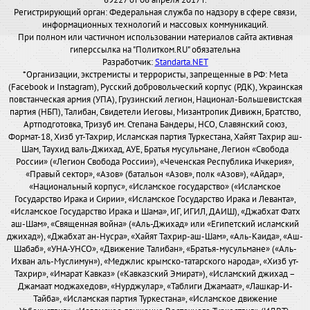
69227 от 06 апреля 2017 г.
Регистрирующий орган: Федеральная служба по надзору в сфере связи,
информационных технологий и массовых коммуникаций.
При полном или частичном использовании материалов сайта активная
гиперссылка на "Политком.RU" обязательна
Разработчик:
Standarta.NET
*Организации, экстремисты и террористы, запрещенные в РФ: Meta
(Facebook и Instagram), Русский добровольческий корпус (РДК), Украинская
повстанческая армия (УПА), Грузинский легион, Национал-Большевистская
партия (НБП), Талибан, Свидетели Иеговы, Мизантропик Дивижн, Братство,
Артподготовка, Тризуб им. Степана Бандеры, НСО, Славянский союз,
Формат-18, Хизб ут-Тахрир, Исламская партия Туркестана, Хайят Тахрир аш-
Шам, Таухид валь-Джихад, АУЕ, Братья мусульмане, Легион «Свобода
России» («Легион Свобода России»), «Чеченская Республика Ичкерия»,
«Правый сектор», «Азов» (батальон «Азов», полк «Азов»), «Айдар»,
«Национальный корпус», «Исламское государство» («Исламское
Государство Ирака и Сирии», «Исламское Государство Ирака и Леванта»,
«Исламское Государство Ирака и Шама», ИГ, ИГИЛ, ДАИШ), «Джабхат Фатх
аш-Шам», «Священная война» («Аль-Джихад» или «Египетский исламский
джихад»), «Джабхат ан-Нусра», «Хайят Тахрир-аш-Шам», «Аль-Каида», «Аш-
Шабаб», «УНА-УНСО», «Движение Талибан», «Братья-мусульмане» («Аль-
Ихван аль-Муслимун»), «Меджлис крымско-татарского народа», «Хизб ут-
Тахрир», «Имарат Кавказ» («Кавказский Эмират»), «Исламский джихад –
Джамаат моджахедов», «Нурджулар», «Таблиги Джамаат», «Лашкар-И-
Тайба», «Исламская партия Туркестана», «Исламское движение