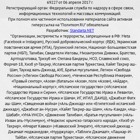
69227 от 06 апреля 2017 г.
Регистрирующий орган: Федеральная служба по надзору в сфере связи,
информационных технологий и массовых коммуникаций.
При полном или частичном использовании материалов сайта активная
гиперссылка на "Политком.RU" обязательна
Разработчик:
Standarta.NET
*Организации, экстремисты и террористы, запрещенные в РФ: Meta
(Facebook и Instagram), Русский добровольческий корпус (РДК), Украинская
повстанческая армия (УПА), Грузинский легион, Национал-Большевистская
партия (НБП), Талибан, Свидетели Иеговы, Мизантропик Дивижн, Братство,
Артподготовка, Тризуб им. Степана Бандеры, НСО, Славянский союз,
Формат-18, Хизб ут-Тахрир, Исламская партия Туркестана, Хайят Тахрир аш-
Шам, Таухид валь-Джихад, АУЕ, Братья мусульмане, Легион «Свобода
России» («Легион Свобода России»), «Чеченская Республика Ичкерия»,
«Правый сектор», «Азов» (батальон «Азов», полк «Азов»), «Айдар»,
«Национальный корпус», «Исламское государство» («Исламское
Государство Ирака и Сирии», «Исламское Государство Ирака и Леванта»,
«Исламское Государство Ирака и Шама», ИГ, ИГИЛ, ДАИШ), «Джабхат Фатх
аш-Шам», «Священная война» («Аль-Джихад» или «Египетский исламский
джихад»), «Джабхат ан-Нусра», «Хайят Тахрир-аш-Шам», «Аль-Каида», «Аш-
Шабаб», «УНА-УНСО», «Движение Талибан», «Братья-мусульмане» («Аль-
Ихван аль-Муслимун»), «Меджлис крымско-татарского народа», «Хизб ут-
Тахрир», «Имарат Кавказ» («Кавказский Эмират»), «Исламский джихад –
Джамаат моджахедов», «Нурджулар», «Таблиги Джамаат», «Лашкар-И-
Тайба», «Исламская партия Туркестана», «Исламское движение