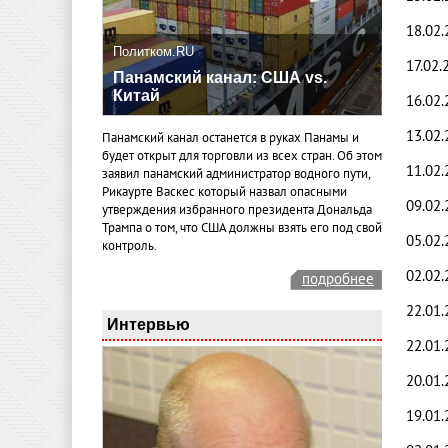
18.02
Политком.RU
17.02.
Панамский канал: США vs.
Китай
16.02.
13.02
Панамский канал останется в руках Панамы и
будет открыт для торговли из всех стран. Об этом
11.02.
заявил панамский администратор водного пути,
Рикаурте Васкес который назвал опасными
09.02.
утверждения избранного президента Дональда
Трампа о том, что США должны взять его под свой
05.02.
контроль.
02.02.
подробнее
22.01.
Интервью
22.01.
20.01.
19.01.