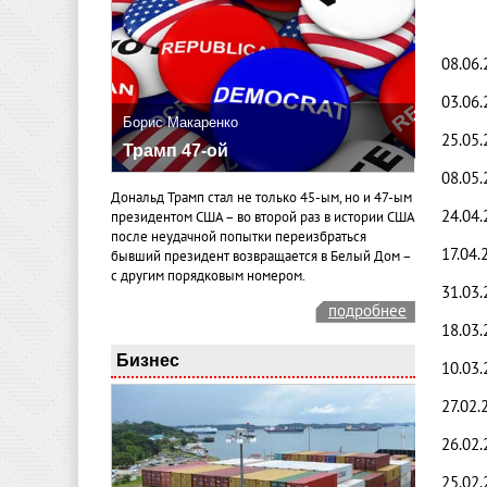
08.06
03.06
Борис Макаренко
25.05
Трамп 47-ой
08.05
Дональд Трамп стал не только 45-ым, но и 47-ым
24.04
президентом США – во второй раз в истории США
после неудачной попытки переизбраться
17.04.
бывший президент возвращается в Белый Дом –
с другим порядковым номером.
31.03
подробнее
18.03
Бизнес
10.03
27.02.
26.02.
25.02.