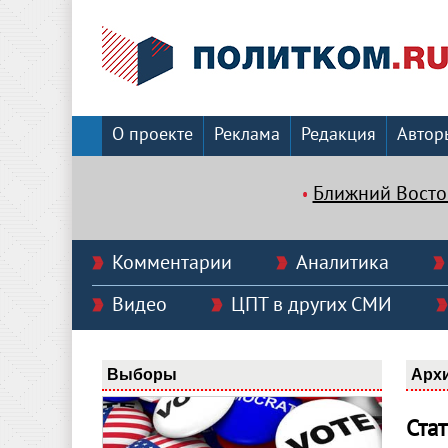
О проекте
Реклама
Редакция
Автор
Ближний Восто
Комментарии
Аналитика
Видео
ЦПТ в других СМИ
Выборы
Арх
Ста