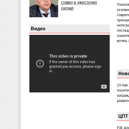
ставку и ужесточил
Поколе
сигнал
основн
совреме
принци
интегр
Видео
послед
значит
вспять 
Нов
23 мая
полити
награж
развит
ЦПТ 
FIB. А