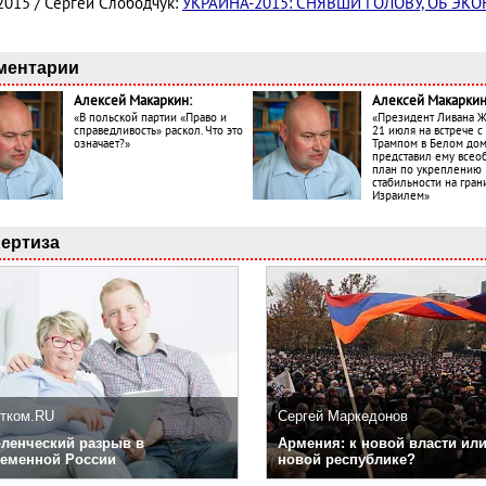
2015 / Сергей Слободчук:
УКРАИНА-2015: СНЯВШИ ГОЛОВУ, ОБ ЭК
ментарии
Алексей Макаркин:
Алексей Макаркин
«В польской партии «Право и
«Президент Ливана 
справедливость» раскол. Что это
21 июля на встрече 
означает?»
Трампом в Белом до
представил ему все
план по укреплению
стабильности на гран
Израилем»
ертиза
тком.RU
Сергей Маркедонов
ленческий разрыв в
Армения: к новой власти или
еменной России
новой республике?