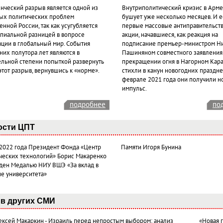
нческий разрыв является одной из
Внутриполитический кризис в Арм
ых политических проблем
бушует уже несколько месяцев. И 
нной России, так как усугубляется
первые массовые антиправительст
пиальной разницей в вопросе
акции, начавшиеся, как реакция на
ации в глобальный мир. События
подписание премьер-министром Н
них полутора лет являются в
Пашиняном совместного заявления
ельной степени попыткой развернуть
прекращении огня в Нагорном Кара
этот разрыв, вернувшись к «норме».
стихли в канун новогодних празднес
феврале 2021 года они получили н
импульс.
подробнее
по
ости ЦПТ
 2022 года Президент Фонда «Центр
Памяти Игоря Бунина
ческих технологий» Борис Макаренко
ден Медалью НИУ ВШЭ «За вклад в
ие университета»
в других СМИ
лексей Макаркин - Израиль перед непростым выбором: анализ
«Новая 