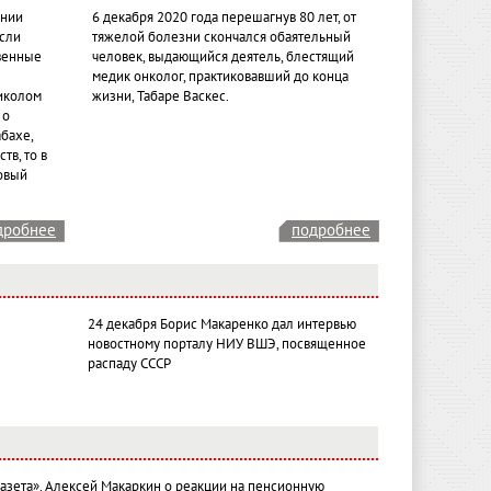
ении
6 декабря 2020 года перешагнув 80 лет, от
если
тяжелой болезни скончался обаятельный
венные
человек, выдающийся деятель, блестящий
медик онколог, практиковавший до конца
иколом
жизни, Табаре Васкес.
 о
бахе,
тв, то в
овый
дробнее
подробнее
24 декабря Борис Макаренко дал интервью
новостному порталу НИУ ВШЭ, посвященное
распаду СССР
газета». Алексей Макаркин о реакции на пенсионную