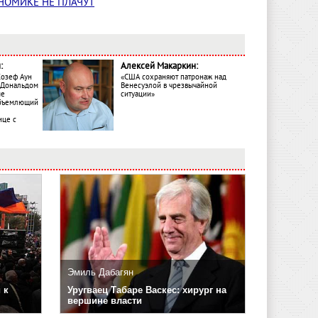
ОНОМИКЕ НЕ ПЛАЧУТ
:
Алексей Макаркин:
Жозеф Аун
«США сохраняют патронаж над
с Дональдом
Венесуэлой в чрезвычайной
ме
ситуации»
объемлющий
ице с
Эмиль Дабагян
 к
Уругваец Табаре Васкес: хирург на
вершине власти