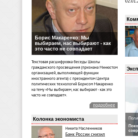
02.01.
Ком
Борис Макаренко: Мы
выбираем, нас выбирают - как
это часто не совпадает
Текстовая расшифровка беседы Школы
гражданского просвещения (признана Минюстом
Эксп
организацией, выполняющей функции
иностранного агента) с президентом Центра
политических технологий Борисом Макаренко
на тему «Мы выбираем, нас выбирают - как это
часто не совпадает».
подробнее
Поли
Колонка экономиста
Поко
Никита Масленников
совр
Банк России снизил