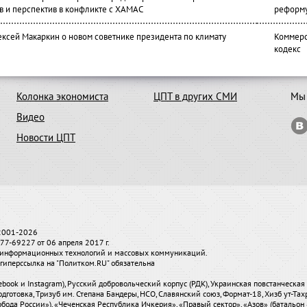
в и перспектив в конфликте с ХАМАС
реформ
ексей Макаркин о новом советнике президента по климату
Коммерс
кодекс
Колонка экономиста
ЦПТ в других СМИ
Мы 
Видео
Новости ЦПТ
 2001-2026
7-69227 от 06 апреля 2017 г.
и, информационных технологий и массовых коммуникаций.
гиперссылка на "Политком.RU" обязательна
ebook и Instagram), Русский добровольческий корпус (РДК), Украинская повстанческа
одготовка, Тризуб им. Степана Бандеры, НСО, Славянский союз, Формат-18, Хизб ут-Та
бода России»), «Чеченская Республика Ичкерия», «Правый сектор», «Азов» (батальон 