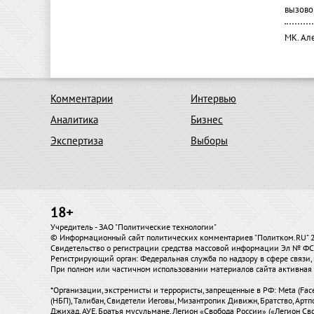
вызово
МК. Ал
Комментарии
Интервью
Аналитика
Бизнес
Экспертиза
Выборы
18+
Учредитель - ЗАО "Политические технологии"
© Информационный сайт политических комментариев "Политком.RU"
Свидетельство о регистрации средства массовой информации Эл № ФС7
Регистрирующий орган: Федеральная служба по надзору в сфере связ
При полном или частичном использовании материалов сайта активная 
*Организации, экстремисты и террористы, запрещенные в РФ: Meta (Fac
(НБП), Талибан, Свидетели Иеговы, Мизантропик Дивижн, Братство, Артп
Джихад, АУЕ, Братья мусульмане, Легион «Свобода России» («Легион Сво