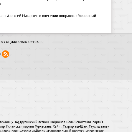
у
ант. Алексей Макаркин о внесении поправок в Уголовный
в социальных сетях
я армия (УПА), Грузинский легион, Национал-Большевистская партия
хрир, Исламская партия Туркестана, Хайят Тахрир аш-Шам, Таухид валь-
«Азов», полк «Азов»), «Айдар», «Национальный корпус», «Исламское