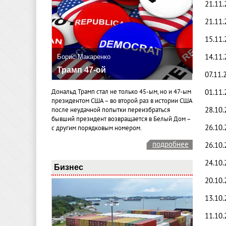
21.11.
21.11.
15.11.
14.11.
Борис Макаренко
Трамп 47-ой
07.11.
Дональд Трамп стал не только 45-ым, но и 47-ым
01.11.
президентом США – во второй раз в истории США
28.10.
после неудачной попытки переизбраться
бывший президент возвращается в Белый Дом –
26.10.
с другим порядковым номером.
подробнее
26.10.
24.10.
Бизнес
20.10.
13.10.
11.10.