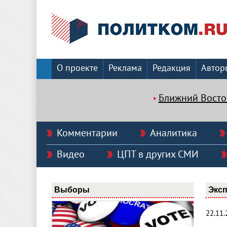
О проекте
Реклама
Редакция
Автор
Ближний Восто
Комментарии
Аналитика
Видео
ЦПТ в других СМИ
Выборы
Эксп
22.11.