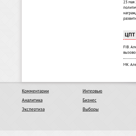
23 мая
полити
награж
развит
ЦПТ 
FIB. А
вызово
МК. Ал
Комментарии
Интервью
Аналитика
Бизнес
Экспертиза
Выборы