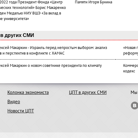
 2022 года Президент Фонда «Центр
Памяти Игоря Бунина
ческих технологий» Борис Макаренко
ден Медалью НИУ ВШЭ «За вклад в
ие университета»
в других СМИ
лексей Макаркин - Израиль перед непростым выбором: анализ
«Новая 
в и перспектив в конфликте с ХАМАС
реформ
ексей Макаркин о новом советнике президента по климату
Коммерс
кодекс
Колонка экономиста
ЦПТ в других СМИ
Мы 
Видео
Новости ЦПТ