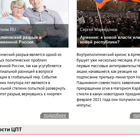
тком.RU
Сергей Маркедонов
ленческий разрыв в
Армения: к новой власти или
еменной России
новой республике?
нческий разрыв является одной из
Внутриполитический кризис в Арм
ых политических проблем
бушует уже несколько месяцев. И 
нной России, так как усугубляется
первые массовые антиправительст
пиальной разницей в вопросе
акции, начавшиеся, как реакция на
ации в глобальный мир. События
подписание премьер-министром Н
них полутора лет являются в
Пашиняном совместного заявления
ельной степени попыткой развернуть
прекращении огня в Нагорном Кара
этот разрыв, вернувшись к «норме».
стихли в канун новогодних празднес
феврале 2021 года они получили н
импульс.
подробнее
по
ости ЦПТ