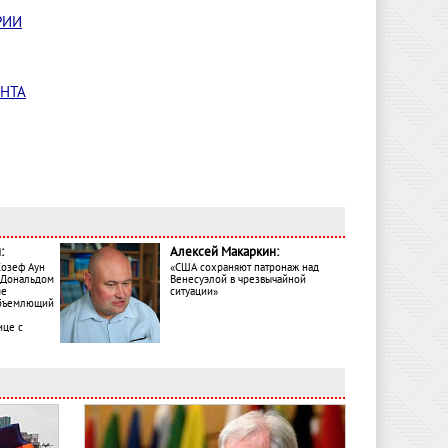
РИИ
ЕНТА
:
Алексей Макаркин:
Жозеф Аун
«США сохраняют патронаж над
с Дональдом
Венесуэлой в чрезвычайной
ме
ситуации»
объемлющий
ице с