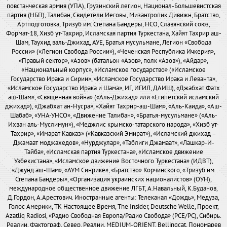
повстанческая армия (УПА), Грузинский легион, Национал-Большевистская
партия (НБП), Талибан, Свидетели Иеговы, Мизантропик Дивижн, Братство,
Артподготовка, Тризуб им. Степана Бандеры, НСО, Славянский союз,
Формат-18, Хизб ут-Тахрир, Исламская партия Туркестана, Хайят Тахрир аш-
Шам, Таухид валь-Джихад, АУЕ, Братья мусульмане, Легион «Свобода
России» («Легион Свобода России»), «Чеченская Республика Ичкерия»,
«Правый сектор», «Азов» (батальон «Азов», полк «Азов»), «Айдар»,
«Национальный корпус», «Исламское государство» («Исламское
Государство Ирака и Сирии», «Исламское Государство Ирака и Леванта»,
«Исламское Государство Ирака и Шама», ИГ, ИГИЛ, ДАИШ), «Джабхат Фатх
аш-Шам», «Священная война» («Аль-Джихад» или «Египетский исламский
джихад»), «Джабхат ан-Нусра», «Хайят Тахрир-аш-Шам», «Аль-Каида», «Аш-
Шабаб», «УНА-УНСО», «Движение Талибан», «Братья-мусульмане» («Аль-
Ихван аль-Муслимун»), «Меджлис крымско-татарского народа», «Хизб ут-
Тахрир», «Имарат Кавказ» («Кавказский Эмират»), «Исламский джихад –
Джамаат моджахедов», «Нурджулар», «Таблиги Джамаат», «Лашкар-И-
Тайба», «Исламская партия Туркестана», «Исламское движение
Узбекистана», «Исламское движение Восточного Туркестана» (ИДВТ),
«Джунд аш-Шам», «АУМ Синрике», «Братство» Корчинского, «Тризуб им.
Степана Бандеры», «Организация украинских националистов» (ОУН),
международное общественное движение ЛГБТ, А.Навальный, К.Буданов,
Д.Гордон, А.Арестович. Иностранные агенты: Телеканал «Дождь», Медуза,
Голос Америки, ТК Настоящее Время, The Insider, Deutsche Welle, Проект,
Azatliq Radiosi, «Радио Свободная Европа/Радио Свобода» (PCE/PC), Сибирь.
Реалии, Фактограф, Север. Реалии, MEDIUM-ORIENT, Bellingcat, Пономарев