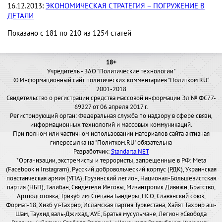
16.12.2013:
ЭКОНОМИЧЕСКАЯ СТРАТЕГИЯ – ПОГРУЖЕНИЕ В
ДЕТАЛИ
Показано с 181 по 210 из 1254 статей
18+
Учредитель - ЗАО "Политические технологии"
© Информационный сайт политических комментариев "Политком.RU"
2001-2018
Свидетельство о регистрации средства массовой информации Эл № ФС77-
69227 от 06 апреля 2017 г.
Регистрирующий орган: Федеральная служба по надзору в сфере связи,
информационных технологий и массовых коммуникаций.
При полном или частичном использовании материалов сайта активная
гиперссылка на "Политком.RU" обязательна
Разработчик:
Standarta.NET
*Организации, экстремисты и террористы, запрещенные в РФ: Meta
(Facebook и Instagram), Русский добровольческий корпус (РДК), Украинская
повстанческая армия (УПА), Грузинский легион, Национал-Большевистская
партия (НБП), Талибан, Свидетели Иеговы, Мизантропик Дивижн, Братство,
Артподготовка, Тризуб им. Степана Бандеры, НСО, Славянский союз,
Формат-18, Хизб ут-Тахрир, Исламская партия Туркестана, Хайят Тахрир аш-
Шам, Таухид валь-Джихад, АУЕ, Братья мусульмане, Легион «Свобода