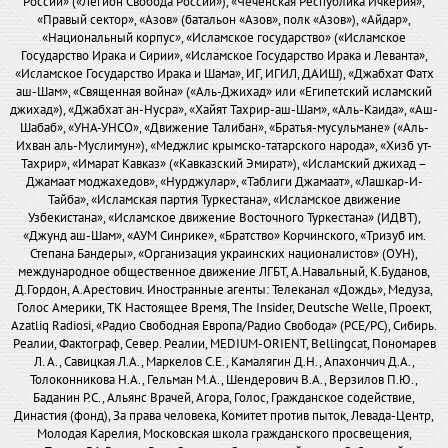
России» («Легион Свобода России»), «Чеченская Республика Ичкерия»,
«Правый сектор», «Азов» (батальон «Азов», полк «Азов»), «Айдар»,
«Национальный корпус», «Исламское государство» («Исламское
Государство Ирака и Сирии», «Исламское Государство Ирака и Леванта»,
«Исламское Государство Ирака и Шама», ИГ, ИГИЛ, ДАИШ), «Джабхат Фатх
аш-Шам», «Священная война» («Аль-Джихад» или «Египетский исламский
джихад»), «Джабхат ан-Нусра», «Хайят Тахрир-аш-Шам», «Аль-Каида», «Аш-
Шабаб», «УНА-УНСО», «Движение Талибан», «Братья-мусульмане» («Аль-
Ихван аль-Муслимун»), «Меджлис крымско-татарского народа», «Хизб ут-
Тахрир», «Имарат Кавказ» («Кавказский Эмират»), «Исламский джихад –
Джамаат моджахедов», «Нурджулар», «Таблиги Джамаат», «Лашкар-И-
Тайба», «Исламская партия Туркестана», «Исламское движение
Узбекистана», «Исламское движение Восточного Туркестана» (ИДВТ),
«Джунд аш-Шам», «АУМ Синрике», «Братство» Корчинского, «Тризуб им.
Степана Бандеры», «Организация украинских националистов» (ОУН),
международное общественное движение ЛГБТ, А.Навальный, К.Буданов,
Д.Гордон, А.Арестович. Иностранные агенты: Телеканал «Дождь», Медуза,
Голос Америки, ТК Настоящее Время, The Insider, Deutsche Welle, Проект,
Azatliq Radiosi, «Радио Свободная Европа/Радио Свобода» (PCE/PC), Сибирь.
Реалии, Фактограф, Север. Реалии, MEDIUM-ORIENT, Bellingcat, Пономарев
Л. А., Савицкая Л.А., Маркелов С.Е., Камалягин Д.Н., Апахончич Д.А.,
Толоконникова Н.А., Гельман М.А., Шендерович В.А., Верзилов П.Ю.,
Баданин Р.С., Альянс Врачей, Агора, Голос, Гражданское содействие,
Династия (фонд), За права человека, Комитет против пыток, Левада-Центр,
Молодая Карелия, Московская школа гражданского просвещения,