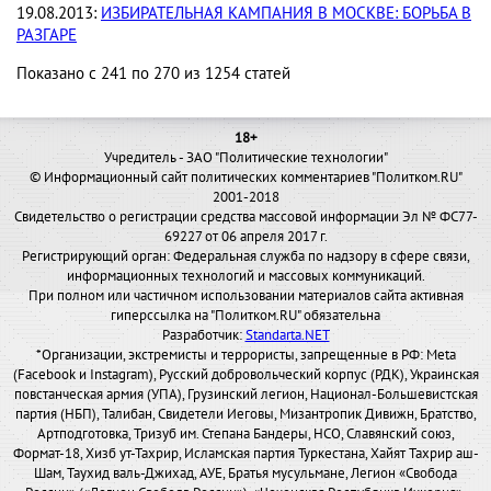
19.08.2013:
ИЗБИРАТЕЛЬНАЯ КАМПАНИЯ В МОСКВЕ: БОРЬБА В
РАЗГАРЕ
Показано с 241 по 270 из 1254 статей
18+
Учредитель - ЗАО "Политические технологии"
© Информационный сайт политических комментариев "Политком.RU"
2001-2018
Свидетельство о регистрации средства массовой информации Эл № ФС77-
69227 от 06 апреля 2017 г.
Регистрирующий орган: Федеральная служба по надзору в сфере связи,
информационных технологий и массовых коммуникаций.
При полном или частичном использовании материалов сайта активная
гиперссылка на "Политком.RU" обязательна
Разработчик:
Standarta.NET
*Организации, экстремисты и террористы, запрещенные в РФ: Meta
(Facebook и Instagram), Русский добровольческий корпус (РДК), Украинская
повстанческая армия (УПА), Грузинский легион, Национал-Большевистская
партия (НБП), Талибан, Свидетели Иеговы, Мизантропик Дивижн, Братство,
Артподготовка, Тризуб им. Степана Бандеры, НСО, Славянский союз,
Формат-18, Хизб ут-Тахрир, Исламская партия Туркестана, Хайят Тахрир аш-
Шам, Таухид валь-Джихад, АУЕ, Братья мусульмане, Легион «Свобода