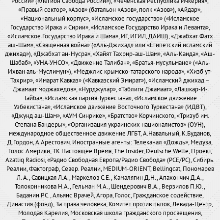
России» («Легион Свобода России»), «Чеченская Республика Ичкерия»,
«Правый сектор», «Азов» (батальон «Азов», полк «Азов»), «Айдар»,
«Национальный корпус», «Исламское государство» («Исламское
Государство Ирака и Сирии», «Исламское Государство Ирака и Леванта»,
«Исламское Государство Ирака и Шама», ИГ, ИГИЛ, ДАИШ), «Джабхат Фатх
аш-Шам», «Священная война» («Аль-Джихад» или «Египетский исламский
джихад»), «Джабхат ан-Нусра», «Хайят Тахрир-аш-Шам», «Аль-Каида», «Аш-
Шабаб», «УНА-УНСО», «Движение Талибан», «Братья-мусульмане» («Аль-
Ихван аль-Муслимун»), «Меджлис крымско-татарского народа», «Хизб ут-
Тахрир», «Имарат Кавказ» («Кавказский Эмират»), «Исламский джихад –
Джамаат моджахедов», «Нурджулар», «Таблиги Джамаат», «Лашкар-И-
Тайба», «Исламская партия Туркестана», «Исламское движение
Узбекистана», «Исламское движение Восточного Туркестана» (ИДВТ),
«Джунд аш-Шам», «АУМ Синрике», «Братство» Корчинского, «Тризуб им.
Степана Бандеры», «Организация украинских националистов» (ОУН),
международное общественное движение ЛГБТ, А.Навальный, К.Буданов,
Д.Гордон, А.Арестович. Иностранные агенты: Телеканал «Дождь», Медуза,
Голос Америки, ТК Настоящее Время, The Insider, Deutsche Welle, Проект,
Azatliq Radiosi, «Радио Свободная Европа/Радио Свобода» (PCE/PC), Сибирь.
Реалии, Фактограф, Север. Реалии, MEDIUM-ORIENT, Bellingcat, Пономарев
Л. А., Савицкая Л.А., Маркелов С.Е., Камалягин Д.Н., Апахончич Д.А.,
Толоконникова Н.А., Гельман М.А., Шендерович В.А., Верзилов П.Ю.,
Баданин Р.С., Альянс Врачей, Агора, Голос, Гражданское содействие,
Династия (фонд), За права человека, Комитет против пыток, Левада-Центр,
Молодая Карелия, Московская школа гражданского просвещения,